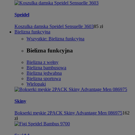
Speidel
Koszulka damska Speidel Sensuelle 3603
85 zł
Bielizna funkcyjna
Wszystkie: Bielizna funkcyjna
Bielizna funkcyjna
Bielizna z wełny
Bielizna bambusowa
Bielizna jedwabna
Bielizna sportowa
Wielopaki
Skiny
Bokserki męskie 2PACK Skiny Advantage Men 086975
162
zł