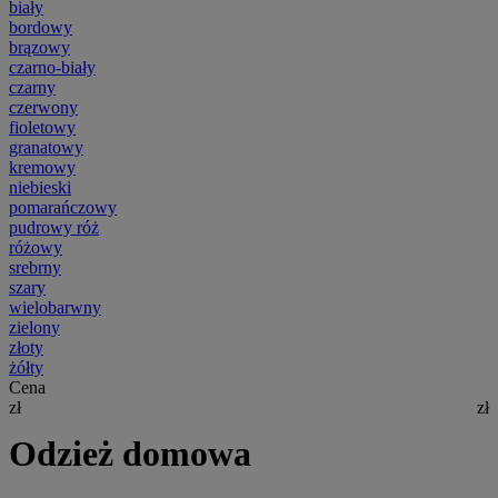
biały
bordowy
brązowy
czarno-biały
czarny
czerwony
fioletowy
granatowy
kremowy
niebieski
pomarańczowy
pudrowy róż
różowy
srebrny
szary
wielobarwny
zielony
złoty
żółty
Cena
zł
zł
Odzież domowa