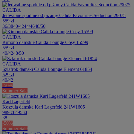
CALIDA
Jedwabne spodnie od piżamy Calida Favourites Seduction 29075
559 zł
36/38
40/42
44/46
48/50
CALIDA
Kimono damskie Calida Lounge Cosy 15599
559 zł
40/42
48/50
CALIDA
Szlafrok damski Calida Lounge Element 61854
529 zł
40/42
-50%
Summer Sale
Karl Lagerfeld
Koszula damska Karl Lagerfeld 241W1605
989 zł
495 zł
38
-50%
Summer Sale