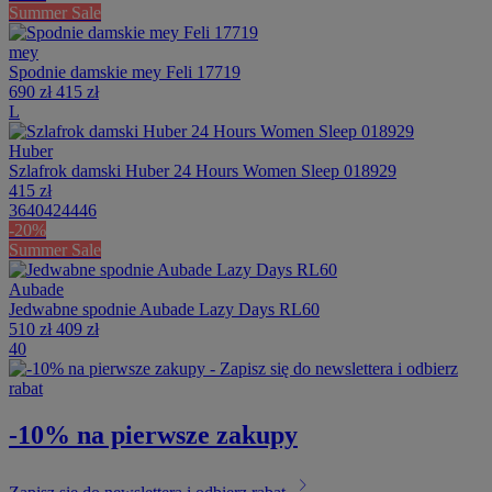
Summer Sale
mey
Spodnie damskie mey Feli 17719
690 zł
415 zł
L
Huber
Szlafrok damski Huber 24 Hours Women Sleep 018929
415 zł
36
40
42
44
46
-20%
Summer Sale
Aubade
Jedwabne spodnie Aubade Lazy Days RL60
510 zł
409 zł
40
-10% na pierwsze zakupy
chevron_right