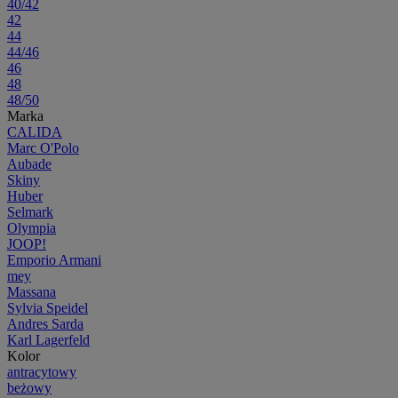
40/42
42
44
44/46
46
48
48/50
Marka
CALIDA
Marc O'Polo
Aubade
Skiny
Huber
Selmark
Olympia
JOOP!
Emporio Armani
mey
Massana
Sylvia Speidel
Andres Sarda
Karl Lagerfeld
Kolor
antracytowy
beżowy