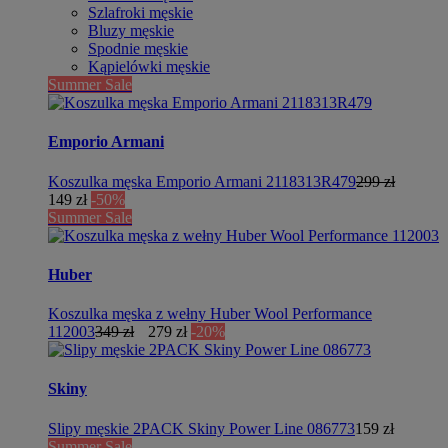
Szlafroki męskie
Bluzy męskie
Spodnie męskie
Kąpielówki męskie
Summer Sale
Emporio Armani
Koszulka męska Emporio Armani 2118313R479
299 zł
149 zł
-50%
Summer Sale
Huber
Koszulka męska z wełny Huber Wool Performance
112003
349 zł
279 zł
-20%
Skiny
Slipy męskie 2PACK Skiny Power Line 086773
159 zł
Summer Sale