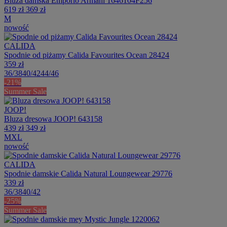
Bluza damska Emporio Armani 1646104F256
619 zł
369 zł
M
nowość
CALIDA
Spodnie od piżamy Calida Favourites Ocean 28424
359 zł
36/38
40/42
44/46
-21%
Summer Sale
JOOP!
Bluza dresowa JOOP! 643158
439 zł
349 zł
M
XL
nowość
CALIDA
Spodnie damskie Calida Natural Loungewear 29776
339 zł
36/38
40/42
-25%
Summer Sale