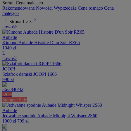
Sortuj:
Cena malejąco
Rekomendowane
Nowości
Wyprzedaże
Cena rosnąco
Cena
malejąco
chevron_left
chevron_right
Strona
1
z 3
nowość
Aubade
Kimono Aubade Histoire D'un Soir RZ65
1040 zł
L
nowość
JOOP!
Szlafrok damski JOOP! 1666
990 zł
36/38
40/42
-20%
Summer Sale
Aubade
Jedwabne spodnie Aubade Midnight Whisper 2S60
1000 zł
799 zł