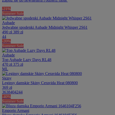
Zapisz się do newslettera i odbierz rabat
-21%
Summer Sale
Aubade
Jedwabne spodenki Aubade Midnight Whisper 2S61
490 zł
389 zł
44
-20%
Summer Sale
Aubade
Top Aubade Lazy Days RL48
470 zł
375 zł
M
L
Skiny
Leginsy damskie Skiny Ceravida Heat 080800
369 zł
36
38
40
42
44
-40%
Summer Sale
Emporio Armani