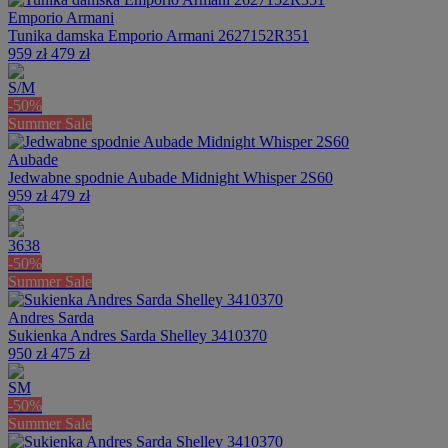
Emporio Armani
Tunika damska Emporio Armani 2627152R351
959 zł
479 zł
S/M
-50%
Summer Sale
Aubade
Jedwabne spodnie Aubade Midnight Whisper 2S60
959 zł
479 zł
36
38
-50%
Summer Sale
Andres Sarda
Sukienka Andres Sarda Shelley 3410370
950 zł
475 zł
S
M
-50%
Summer Sale