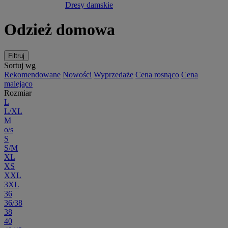
Dresy damskie
Odzież domowa
Filtruj
Sortuj wg
Rekomendowane
Nowości
Wyprzedaże
Cena rosnąco
Cena
malejąco
Rozmiar
L
L/XL
M
o/s
S
S/M
XL
XS
XXL
3XL
36
36/38
38
40