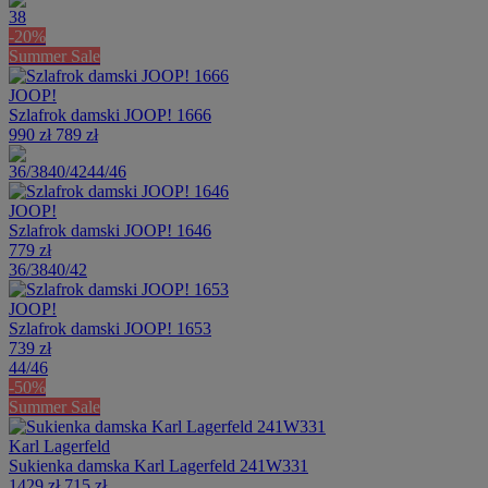
38
-20%
Summer Sale
JOOP!
Szlafrok damski JOOP! 1666
990 zł
789 zł
36/38
40/42
44/46
JOOP!
Szlafrok damski JOOP! 1646
779 zł
36/38
40/42
JOOP!
Szlafrok damski JOOP! 1653
739 zł
44/46
-50%
Summer Sale
Karl Lagerfeld
Sukienka damska Karl Lagerfeld 241W331
1429 zł
715 zł