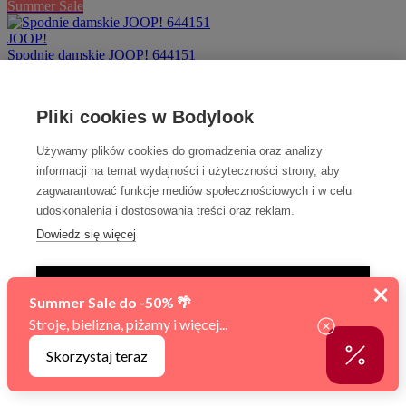
Summer Sale
JOOP!
Spodnie damskie JOOP! 644151
369 zł
295 zł
L
-20%
Pliki cookies w Bodylook
Summer Sale
Używamy plików cookies do gromadzenia oraz analizy
JOOP!
Bluza damska JOOP! 642156
informacji na temat wydajności i użyteczności strony, aby
369 zł
295 zł
zagwarantować funkcje mediów społecznościowych i w celu
XL
udoskonalenia i dostosowania treści oraz reklam.
-30%
Summer Sale
Dowiedz się więcej
JOOP!
Bluza damska JOOP! 646189
TYLKO NIEZBĘDNE
409 zł
287 zł
L
AKCEPTUJ WSZYSTKIE
Huber
Zarządzaj ustawieniami
Spodnie damskie Huber Basic Selection 019015
279 zł
36
40
44
46