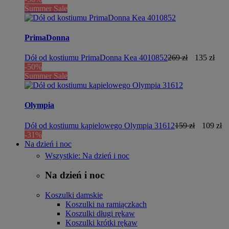
Summer Sale
PrimaDonna
Dół od kostiumu PrimaDonna Kea 4010852
269 zł
135 zł
-50%
Summer Sale
Olympia
Dół od kostiumu kąpielowego Olympia 31612
159 zł
109 zł
-31%
Na dzień i noc
Wszystkie: Na dzień i noc
Na dzień i noc
Koszulki damskie
Koszulki na ramiączkach
Koszulki długi rękaw
Koszulki krótki rękaw