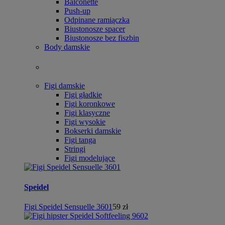
Balconette
Push-up
Odpinane ramiączka
Biustonosze spacer
Biustonosze bez fiszbin
Body damskie
Figi damskie
Figi gładkie
Figi koronkowe
Figi klasyczne
Figi wysokie
Bokserki damskie
Figi tanga
Stringi
Figi modelujące
Speidel
Figi Speidel Sensuelle 3601
59 zł