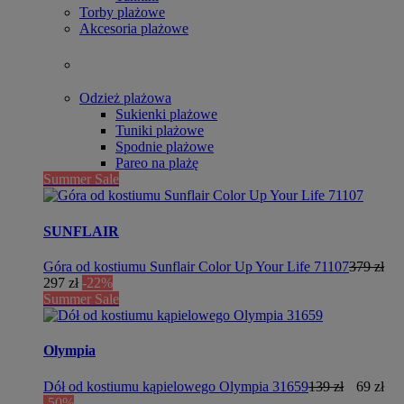
Torby plażowe
Akcesoria plażowe
Odzież plażowa
Sukienki plażowe
Tuniki plażowe
Spodnie plażowe
Pareo na plażę
Summer Sale
SUNFLAIR
Góra od kostiumu Sunflair Color Up Your Life 71107
379 zł
297 zł
-22%
Summer Sale
Olympia
Dół od kostiumu kąpielowego Olympia 31659
139 zł
69 zł
-50%