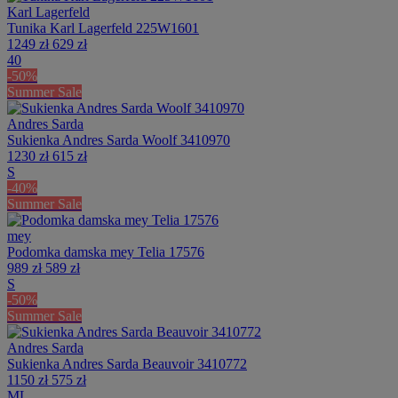
Karl Lagerfeld
Tunika Karl Lagerfeld 225W1601
1249 zł
629 zł
40
-50%
Summer Sale
Andres Sarda
Sukienka Andres Sarda Woolf 3410970
1230 zł
615 zł
S
-40%
Summer Sale
mey
Podomka damska mey Telia 17576
989 zł
589 zł
S
-50%
Summer Sale
Andres Sarda
Sukienka Andres Sarda Beauvoir 3410772
1150 zł
575 zł
M
L