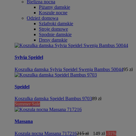
Bielizna nocna
Piżamy damskie
Koszule nocne
Odzież domowa
Szlafroki damskie
Stroje domowe
Spodnie damskie
Dresy damskie
Sylvia Speidel
Koszulka damska Sylvia Speidel Swenja Bambus 50044
95 zł
Speidel
Koszulka damska Speidel Bambus 9703
89 zł
Summer Sale
Massana
Koszula nocna Massana 717216
215 zł
149 zł
-31%