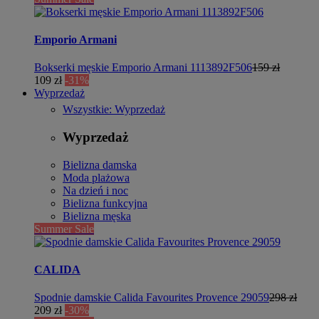
Emporio Armani
Bokserki męskie Emporio Armani 1113892F506
159 zł
109 zł
-31%
Wyprzedaż
Wszystkie: Wyprzedaż
Wyprzedaż
Bielizna damska
Moda plażowa
Na dzień i noc
Bielizna funkcyjna
Bielizna męska
Summer Sale
CALIDA
Spodnie damskie Calida Favourites Provence 29059
298 zł
209 zł
-30%