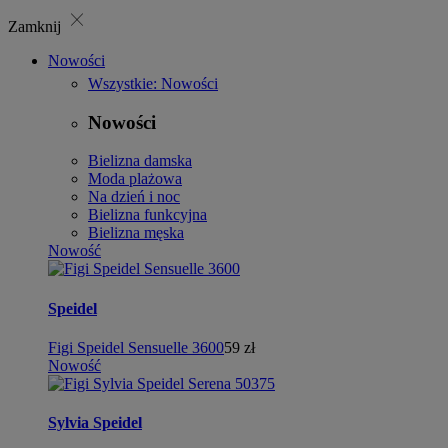
close
Zamknij
Nowości
Wszystkie: Nowości
Nowości
Bielizna damska
Moda plażowa
Na dzień i noc
Bielizna funkcyjna
Bielizna męska
Nowość
Speidel
Figi Speidel Sensuelle 3600
59 zł
Nowość
Sylvia Speidel