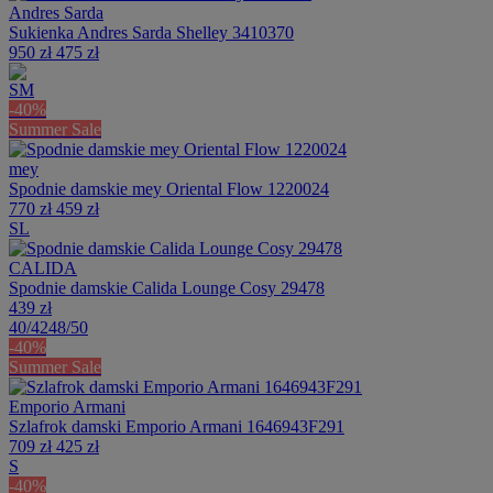
Andres Sarda
Sukienka Andres Sarda Shelley 3410370
950 zł
475 zł
S
M
-40%
Summer Sale
mey
Spodnie damskie mey Oriental Flow 1220024
770 zł
459 zł
S
L
CALIDA
Spodnie damskie Calida Lounge Cosy 29478
439 zł
40/42
48/50
-40%
Summer Sale
Emporio Armani
Szlafrok damski Emporio Armani 1646943F291
709 zł
425 zł
S
-40%