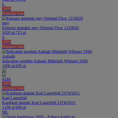
L
-30%
Summer Sale
mey
Kimono damskie mey Oriental Flow 1210020
1020 zł
715 zł
S
-30%
Summer Sale
Aubade
Jedwabne spodnie Aubade Midnight Whisper 2S60
1000 zł
699 zł
42
44
-50%
Summer Sale
Karl Lagerfeld
Kardigan damski Karl Lagerfeld 231W2011
1339 zł
669 zł
M
L