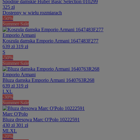
Spodnie damskie Huber Basic Selection 010299
325 zł
Dostępny w wielu rozmiarach
-50%
Summer Sale
Emporio Armani
Koszula damska Emporio Armani 1647483F277
639 zł
319 zł
S
-50%
Summer Sale
Emporio Armani
Bluza damska Emporio Armani 1640763R268
639 zł
319 zł
L
XL
-30%
Summer Sale
Marc O'Polo
Bluza dresowa Marc O'Polo 10222591
430 zł
301 zł
M
L
XL
-20%