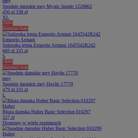
mey
Spodnie damskie mey Mystic Jungle 1220062
450 zł
338 zł
XL
-50%
Summer Sale
Emporio Armani
Sukienka letnia Emporio Armani 1645542R242
669 zł
335 zł
S
-30%
Summer Sale
mey
Spodnie damskie mey Haylie 17770
479 zł
335 zł
L
Huber
Bluza damska Huber Basic Selection 010297
327 zł
Dostępny w wielu rozmiarach
Huber