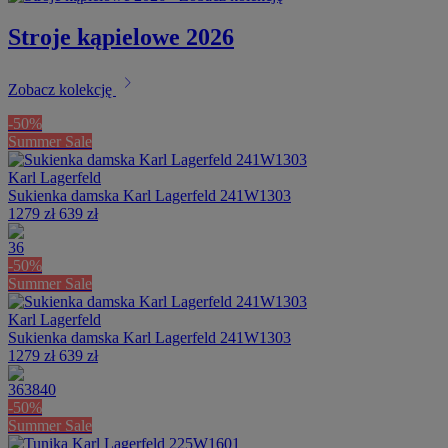
Stroje kąpielowe 2026
chevron_right
Zobacz kolekcję
-50%
Summer Sale
Karl Lagerfeld
Sukienka damska Karl Lagerfeld 241W1303
1279 zł
639 zł
36
-50%
Summer Sale
Karl Lagerfeld
Sukienka damska Karl Lagerfeld 241W1303
1279 zł
639 zł
36
38
40
-50%
Summer Sale