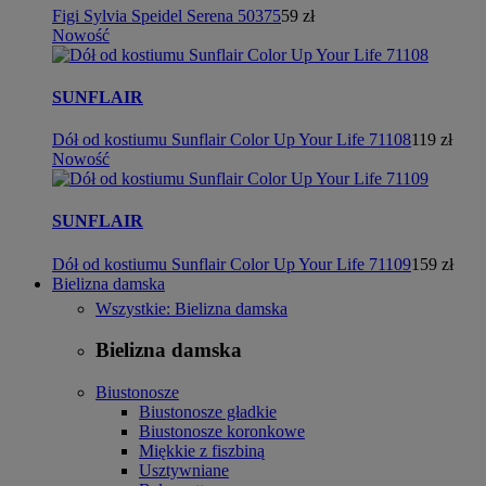
Figi Sylvia Speidel Serena 50375
59 zł
Nowość
SUNFLAIR
Dół od kostiumu Sunflair Color Up Your Life 71108
119 zł
Nowość
SUNFLAIR
Dół od kostiumu Sunflair Color Up Your Life 71109
159 zł
Bielizna damska
Wszystkie: Bielizna damska
Bielizna damska
Biustonosze
Biustonosze gładkie
Biustonosze koronkowe
Miękkie z fiszbiną
Usztywniane