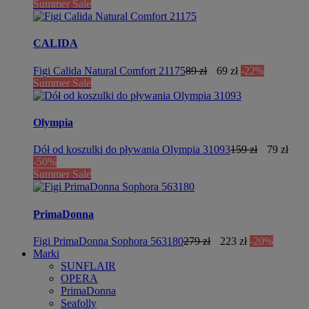
Summer Sale
CALIDA
Figi Calida Natural Comfort 21175
89 zł
69 zł
-22%
Summer Sale
Olympia
Dół od koszulki do pływania Olympia 31093
159 zł
79 zł
-50%
Summer Sale
PrimaDonna
Figi PrimaDonna Sophora 563180
279 zł
223 zł
-20%
Marki
SUNFLAIR
OPERA
PrimaDonna
Seafolly