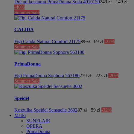
Dół od kostiumu PrimaDonna Solta 4010150
249 zł
149 zł
-40%
Summer Sale
CALIDA
Figi Calida Natural Comfort 21175
89 zł
69 zł
-22%
Summer Sale
PrimaDonna
Figi PrimaDonna Sophora 563180
279 zł
223 zł
-20%
Summer Sale
Speidel
Koszulka Speidel Sensuelle 3602
87 zł
59 zł
-32%
Marki
SUNFLAIR
OPERA
PrimaDonna