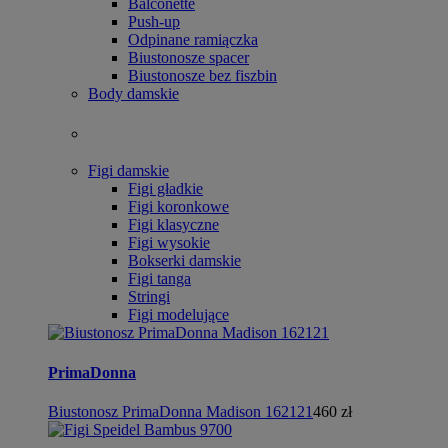
Balconette
Push-up
Odpinane ramiączka
Biustonosze spacer
Biustonosze bez fiszbin
Body damskie
Figi damskie
Figi gładkie
Figi koronkowe
Figi klasyczne
Figi wysokie
Bokserki damskie
Figi tanga
Stringi
Figi modelujące
PrimaDonna
Biustonosz PrimaDonna Madison 162121
460 zł