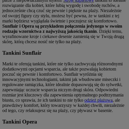
parze z niepowtarzalnym stylem!
Stroje kąpielowe
tankini to idealne
rozwiązanie dla kobiet, które lubią wygodę i swobodę ruchów, a
jednocześnie chcą czuć się pewnie i pięknie na plaży. Niezależnie
od swojej figury czy stylu, możesz być pewna, że w tankini z tej
marki będziesz wyglądała świetnie i poczujesz się komfortowo.
Sunflair i Opera są przykładem połączenia jedynego w swoim
rodzaju wzornictwa z najwyższą jakością tkanin
. Dzięki temu,
wyrafinowane kroje i ciekawe desenie zamienią się w Twoją drugą
skórę, którą chcesz nosić nie tylko na plaży.
Tankini Sunflair
Marki te oferują tankini, które nie tylko zachwycają różnorodnymi
dodatkowymi opcjami wsparcia, ale także pozwalają kobietom
poczuć się pewnie i komfortowo. Sunflair wyróżnia się
innowacyjnymi technologiami, takimi jak wbudowane miseczki i
regulowane ramiączka, które idealnie dopasowują się do sylwetki,
zapewniając uczucie wsparcia niczym drugi skóra. Odpowiedni
rozmiar jest kluczowy dla zapewnienia optymalnego podtrzymania
biustu, co sprawia, że ich tankini to nie tylko
odzież plażowa
, ale
prawdziwy komfort, który towarzyszy w każdej chwili, niezależnie
od tego, czy relaksujesz się na plaży, czy pływasz w basenie.
Tankini Opera