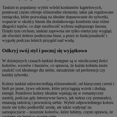
Tankini to popularny wybór wśród kostiumów kąpielowych,
ponieważ często oferuje różnorodne elementy, takie jak regulowane
ramiączka, które pozwalają na idealne dopasowanie do sylwetki,
wsparcie w okolicy biustu dla dodatkowego komfortu oraz różne
długości topów, co daje możliwość wyboru najlepszego fasonu.
Dzięki tym cechom, tankini zapewnia nie tylko estetyczny wygląd,
ale również dobrze podtrzyma biust, a przez to funkcjonalność i
wygodę podczas letnich przygód nad wodą.
Odkryj swój styl i poczuj się wyjątkowo
W dzisiejszych czasach tankini dostępne są w niezliczonej ilości
kolorów, wzorów i fasonów, co sprawia, że każda kobieta może
znaleźć coś idealnego dla siebie, niezależnie od preferencji czy
każdej sylwetki.
Kolory tankini odzwierciedlają różnorodność, od klasycznej czerni i
bieli po jasne, żywe odcienie, które przyciągają wzrok i dodają
energii. Pastelowe kolory idealnie wpisują się w romantyczny
nastrój, podczas gdy intensywne barwy, jak turkus czy pomarańcz,
emanują radością i pewnością siebie. Wybór odpowiedniego koloru
może nie tylko podkreślić urodę, ale także wpłynąć na
samopoczucie – noszenie kolorów, które lubimy, często sprawia, że
czujemy się lepiej w swoim ciele.