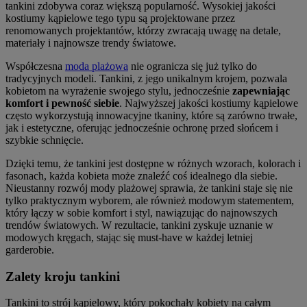
tankini zdobywa coraz większą popularność. Wysokiej jakości
kostiumy kąpielowe tego typu są projektowane przez
renomowanych projektantów, którzy zwracają uwagę na detale,
materiały i najnowsze trendy światowe.
Współczesna
moda plażowa
nie ogranicza się już tylko do
tradycyjnych modeli. Tankini, z jego unikalnym krojem, pozwala
kobietom na wyrażenie swojego stylu, jednocześnie
zapewniając
komfort i pewność siebie
. Najwyższej jakości kostiumy kąpielowe
często wykorzystują innowacyjne tkaniny, które są zarówno trwałe,
jak i estetyczne, oferując jednocześnie ochronę przed słońcem i
szybkie schnięcie.
Dzięki temu, że tankini jest dostępne w różnych wzorach, kolorach i
fasonach, każda kobieta może znaleźć coś idealnego dla siebie.
Nieustanny rozwój mody plażowej sprawia, że tankini staje się nie
tylko praktycznym wyborem, ale również modowym statementem,
który łączy w sobie komfort i styl, nawiązując do najnowszych
trendów światowych. W rezultacie, tankini zyskuje uznanie w
modowych kręgach, stając się must-have w każdej letniej
garderobie.
Zalety kroju tankini
Tankini to strój kąpielowy, który pokochały kobiety na całym