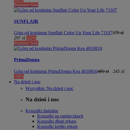
Summer Sale
SUNFLAIR
Góra od kostiumu Sunflair Color Up Your Life 71107
379 zł
297 zł
-22%
Summer Sale
PrimaDonna
Góra od kostiumu PrimaDonna Kea 4010810
489 zł
245 zł
-50%
Na dzień i noc
Wszystkie: Na dzień i noc
Na dzień i noc
Koszulki damskie
Koszulki na ramiączkach
Koszulki długi rękaw
Koszulki krótki rękaw