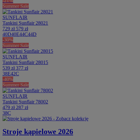
-21%
Summer Sale
SUNFLAIR
Tankini Sunflair 28021
729 zł
579 zł
40D
40E
44C
44D
-30%
Summer Sale
SUNFLAIR
Tankini Sunflair 28015
539 zł
377 zł
38E
42C
-40%
Summer Sale
SUNFLAIR
Tankini Sunflair 78002
479 zł
287 zł
38C
Stroje kąpielowe 2026