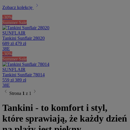
chevron_right
Zobacz kolekcję
-30%
Summer Sale
SUNFLAIR
Tankini Sunflair 28020
689 zł
479 zł
38E
-30%
Summer Sale
SUNFLAIR
Tankini Sunflair 78014
559 zł
389 zł
38E
chevron_left
chevron_right
Strona
1
z 1
Tankini - to komfort i styl,
które sprawiają, że każdy dzień
na plaży jest piękny