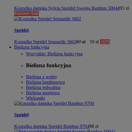
Koszulka damska Sylvia Speidel Swenja Bambus 50044
95 zł
Summer Sale
Speidel
Koszulka Speidel Sensuelle 3602
87 zł
59 zł
-32%
Bielizna funkcyjna
Wszystkie: Bielizna funkcyjna
Bielizna funkcyjna
Bielizna z wełny
Bielizna bambusowa
Bielizna jedwabna
Bielizna sportowa
Wielopaki
Speidel
Koszulka damska Speidel Bambus 9704
98 zł