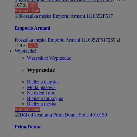
167 zł
-30%
Summer Sale
Emporio Armani
Koszulka męska Emporio Armani 1110352F517
269 zł
159 zł
-41%
Wyprzedaż
Wszystkie: Wyprzedaż
Wyprzedaż
Bielizna damska
Moda plażowa
Na dzień i noc
Bielizna funkcyjna
Bielizna męska
Summer Sale
PrimaDonna