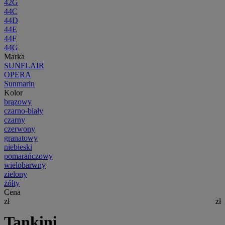
42G
44C
44D
44E
44F
44G
Marka
SUNFLAIR
OPERA
Sunmarin
Kolor
brązowy
czarno-biały
czarny
czerwony
granatowy
niebieski
pomarańczowy
wielobarwny
zielony
żółty
Cena
zł
zł
Tankini