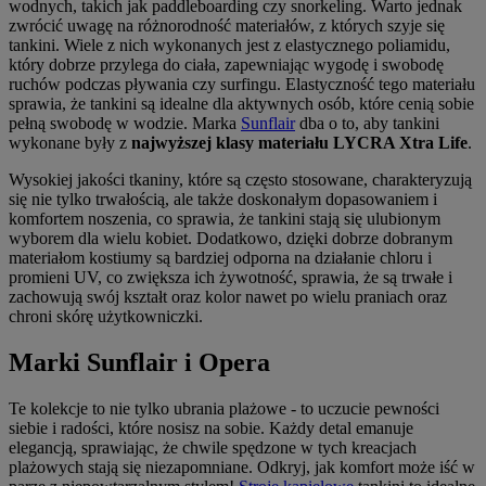
wodnych, takich jak paddleboarding czy snorkeling. Warto jednak
zwrócić uwagę na różnorodność materiałów, z których szyje się
tankini. Wiele z nich wykonanych jest z elastycznego poliamidu,
który dobrze przylega do ciała, zapewniając wygodę i swobodę
ruchów podczas pływania czy surfingu. Elastyczność tego materiału
sprawia, że tankini są idealne dla aktywnych osób, które cenią sobie
pełną swobodę w wodzie. Marka
Sunflair
dba o to, aby tankini
wykonane były z
najwyższej klasy materiału LYCRA Xtra Life
.
Wysokiej jakości tkaniny, które są często stosowane, charakteryzują
się nie tylko trwałością, ale także doskonałym dopasowaniem i
komfortem noszenia, co sprawia, że tankini stają się ulubionym
wyborem dla wielu kobiet. Dodatkowo, dzięki dobrze dobranym
materiałom kostiumy są bardziej odporna na działanie chloru i
promieni UV, co zwiększa ich żywotność, sprawia, że są trwałe i
zachowują swój kształt oraz kolor nawet po wielu praniach oraz
chroni skórę użytkowniczki.
Marki Sunflair i Opera
Te kolekcje to nie tylko ubrania plażowe - to uczucie pewności
siebie i radości, które nosisz na sobie. Każdy detal emanuje
elegancją, sprawiając, że chwile spędzone w tych kreacjach
plażowych stają się niezapomniane. Odkryj, jak komfort może iść w