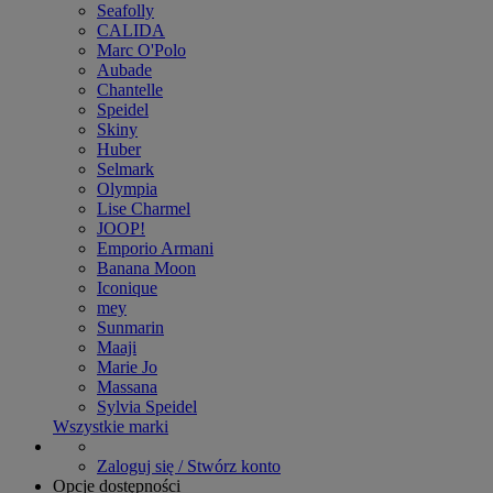
Seafolly
CALIDA
Marc O'Polo
Aubade
Chantelle
Speidel
Skiny
Huber
Selmark
Olympia
Lise Charmel
JOOP!
Emporio Armani
Banana Moon
Iconique
mey
Sunmarin
Maaji
Marie Jo
Massana
Sylvia Speidel
Wszystkie marki
Zaloguj się / Stwórz konto
Opcje dostępności