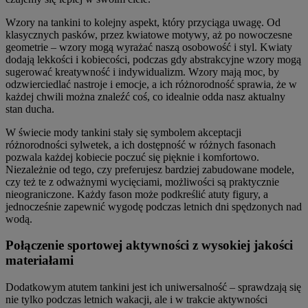
Wzory na tankini to kolejny aspekt, który przyciąga uwagę. Od
klasycznych pasków, przez kwiatowe motywy, aż po nowoczesne
geometrie – wzory mogą wyrażać naszą osobowość i styl. Kwiaty
dodają lekkości i kobiecości, podczas gdy abstrakcyjne wzory mogą
sugerować kreatywność i indywidualizm. Wzory mają moc, by
odzwierciedlać nastroje i emocje, a ich różnorodność sprawia, że w
każdej chwili można znaleźć coś, co idealnie odda nasz aktualny
stan ducha.
W świecie mody tankini stały się symbolem akceptacji
różnorodności sylwetek, a ich dostępność w różnych fasonach
pozwala każdej kobiecie poczuć się pięknie i komfortowo.
Niezależnie od tego, czy preferujesz bardziej zabudowane modele,
czy też te z odważnymi wycięciami, możliwości są praktycznie
nieograniczone. Każdy fason może podkreślić atuty figury, a
jednocześnie zapewnić wygodę podczas letnich dni spędzonych nad
wodą.
Połączenie sportowej aktywności z wysokiej jakości
materiałami
Dodatkowym atutem tankini jest ich uniwersalność – sprawdzają się
nie tylko podczas letnich wakacji, ale i w trakcie aktywności