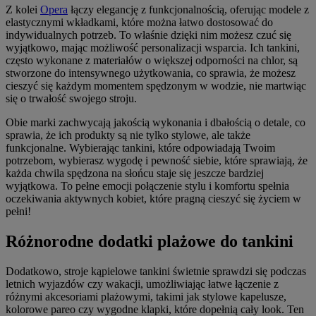
Z kolei
Opera
łączy elegancję z funkcjonalnością, oferując modele z
elastycznymi wkładkami, które można łatwo dostosować do
indywidualnych potrzeb. To właśnie dzięki nim możesz czuć się
wyjątkowo, mając możliwość personalizacji wsparcia. Ich tankini,
często wykonane z materiałów o większej odporności na chlor, są
stworzone do intensywnego użytkowania, co sprawia, że możesz
cieszyć się każdym momentem spędzonym w wodzie, nie martwiąc
się o trwałość swojego stroju.
Obie marki zachwycają jakością wykonania i dbałością o detale, co
sprawia, że ich produkty są nie tylko stylowe, ale także
funkcjonalne. Wybierając tankini, które odpowiadają Twoim
potrzebom, wybierasz wygodę i pewność siebie, które sprawiają, że
każda chwila spędzona na słońcu staje się jeszcze bardziej
wyjątkowa. To pełne emocji połączenie stylu i komfortu spełnia
oczekiwania aktywnych kobiet, które pragną cieszyć się życiem w
pełni!
Różnorodne dodatki plażowe do tankini
Dodatkowo, stroje kąpielowe tankini świetnie sprawdzi się podczas
letnich wyjazdów czy wakacji, umożliwiając łatwe łączenie z
różnymi akcesoriami plażowymi, takimi jak stylowe kapelusze,
kolorowe pareo czy wygodne klapki, które dopełnią cały look. Ten