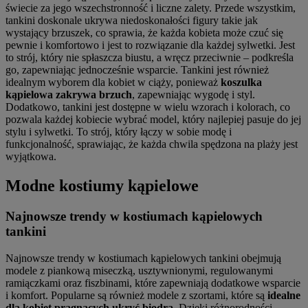
świecie za jego wszechstronność i liczne zalety. Przede wszystkim,
tankini doskonale ukrywa niedoskonałości figury takie jak
wystający brzuszek, co sprawia, że każda kobieta może czuć się
pewnie i komfortowo i jest to rozwiązanie dla każdej sylwetki. Jest
to strój, który nie spłaszcza biustu, a wręcz przeciwnie – podkreśla
go, zapewniając jednocześnie wsparcie. Tankini jest również
idealnym wyborem dla kobiet w ciąży, ponieważ
koszulka
kąpielowa zakrywa brzuch
, zapewniając wygodę i styl.
Dodatkowo, tankini jest dostępne w wielu wzorach i kolorach, co
pozwala każdej kobiecie wybrać model, który najlepiej pasuje do jej
stylu i sylwetki. To strój, który łączy w sobie modę i
funkcjonalność, sprawiając, że każda chwila spędzona na plaży jest
wyjątkowa.
Modne kostiumy kąpielowe
Najnowsze trendy w kostiumach kąpielowych
tankini
Najnowsze trendy w kostiumach kąpielowych tankini obejmują
modele z piankową miseczką, usztywnionymi, regulowanymi
ramiączkami oraz fiszbinami, które zapewniają dodatkowe wsparcie
i komfort. Popularne są również modele z szortami, które są
idealne
dla kobiet pragnących ukryć biodra
. Dzięki różnorodności