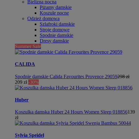
Bielizna nocna
Piżamy damskie
Koszule nocne
Odzież domowa
Szlafroki damskie
Stroje domowe
Spodnie damskie
Dresy damskie
Summer Sale
CALIDA
Spodnie damskie Calida Favourites Provence 29059
298 zł
209 zł
-30%
Huber
Koszulka damska Huber 24 Hours Women Sleep 018856
139
zł
Sylvia Speidel