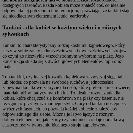
dostępnych fasonów, każda kobieta może znaleźć coś, co idealnie
odpowiada jej potrzebom i preferencjom, sprawiając, że tankini staje
się nieodłącznym elementem letniej garderoby.
Tankini - dla kobiet w każdym wieku i o różnych
sylwetkach
Tankini to charakterystyczny rodzaj kostiumu kąpielowego, który
łączy w sobie zalety jednoczęściowych i dwuczęściowych strojów
co czyni go niezwykle wszechstronnym wyborem na plażę. Jego
konstrukcja składa się z dwóch głównych elementów: topu oraz
majtek.
Top tankini, czy inaczej koszulka kąpielowa zazwyczaj sięga talii
lub bioder, co pozwala na swobodę ruchów, a jednocześnie
zapewnia dodatkowe zakrycie dla osób, które preferują nieco więcej
materiału niż w tradycyjnym bikini. To idealne rozwiązanie dla
kobiet, które chcą czuć się komfortowo na plaży czy basenie, nie
rezygnując przy tym z modnego stylu. Góry od tankini dostępne są
w różnych fasonach, co pozwala każdej kobiecie znaleźć coś
odpowiedniego dla siebie. Można je łatwo łączyć z różnymi
dolnymi elementami, jak szorty czy spódnice, co daje dodatkową
elastyczność w tworzeniu idealnego stroju kąpielowego.