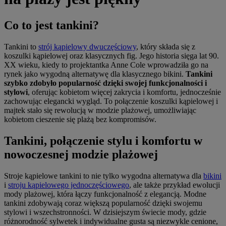
Co to jest tankini?
Tankini to
strój kąpielowy dwuczęściowy
, który składa się z
koszulki kąpielowej oraz klasycznych fig. Jego historia sięga lat 90.
XX wieku, kiedy to projektantka Anne Cole wprowadziła go na
rynek jako wygodną alternatywę dla klasycznego bikini.
Tankini
szybko zdobyło popularność dzięki swojej funkcjonalności i
stylowi
, oferując kobietom więcej zakrycia i komfortu, jednocześnie
zachowując elegancki wygląd. To połączenie koszulki kąpielowej i
majtek stało się rewolucją w modzie plażowej, umożliwiając
kobietom cieszenie się plażą bez kompromisów.
Tankini, połączenie stylu i komfortu w
nowoczesnej modzie plażowej
Stroje kąpielowe tankini to nie tylko wygodna alternatywa dla
bikini
i
stroju kąpielowego jednoczęściowego
, ale także przykład ewolucji
mody plażowej, która łączy funkcjonalność z elegancją. Modne
tankini zdobywają coraz większą popularność dzięki swojemu
stylowi i wszechstronności. W dzisiejszym świecie mody, gdzie
różnorodność sylwetek i indywidualne gusta są niezwykle cenione,