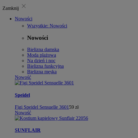
close
Zamknij
Nowości
Wszystkie: Nowości
Nowości
Bielizna damska
Moda plażowa
Na dzień i noc
Bielizna funkcyjna
Bielizna męska
Nowość
Speidel
Figi Speidel Sensuelle 3601
59 zł
Nowość
SUNFLAIR