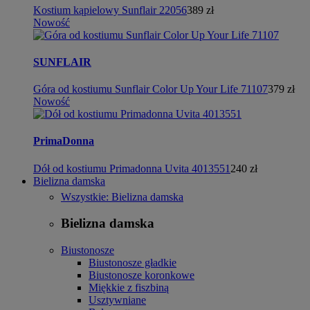
Kostium kąpielowy Sunflair 22056
389 zł
Nowość
SUNFLAIR
Góra od kostiumu Sunflair Color Up Your Life 71107
379 zł
Nowość
PrimaDonna
Dół od kostiumu Primadonna Uvita 4013551
240 zł
Bielizna damska
Wszystkie: Bielizna damska
Bielizna damska
Biustonosze
Biustonosze gładkie
Biustonosze koronkowe
Miękkie z fiszbiną
Usztywniane