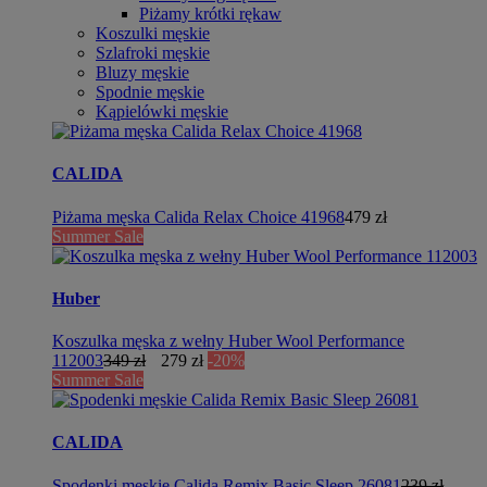
Piżamy krótki rękaw
Koszulki męskie
Szlafroki męskie
Bluzy męskie
Spodnie męskie
Kąpielówki męskie
CALIDA
Piżama męska Calida Relax Choice 41968
479 zł
Summer Sale
Huber
Koszulka męska z wełny Huber Wool Performance
112003
349 zł
279 zł
-20%
Summer Sale
CALIDA
Spodenki męskie Calida Remix Basic Sleep 26081
239 zł