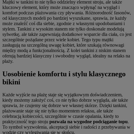
Majtki w tankini to nie tylko oddzielny element stroju, ale także
kluczowy element, który może znacząco wpłynąć na wygląd i
komfort podczas plażowania czy pływania. Różnorodność fasonów,
od klasycznych modeli po bardziej wyszukane, sprawia, że każdy
może znaleźć coś dla siebie, zgodnie z własnymi upodobaniami i
stylem. Tankini z wysokim stanem nie tylko doskonale modelują
sylwetkę, ale także zapewniają dodatkowe wsparcie dla ciała, co jest
szczególnie pożądane przez wiele kobiet. Tego typu majtki
zasługują na szczególną uwagę kobiet, które szukają równowagi
między modą a funkcjonalnością. Z kolei tankini z niskim stanem
oferują bardziej klasyczny i swobodny wygląd, idealny na relaks na
plaży.
Uosobienie komfortu i stylu klasycznego
bikini
Każde wyjście na plażę staje się wyjątkowym doświadczeniem,
kiedy możemy założyć coś, co nie tylko dobrze wygląda, ale także
sprawia, że czujemy się dobrze we własnej skórze. Dzięki tankini,
plażowanie staje się nie tylko momentem relaksu, ale także
celebracją kobiecości, szczególnie w czasie opalania, kiedy to
praktyczność tego stroju
pozwala na wygodne podciąganie topu
.
To symbol wyzwolenia, akceptacji siebie i radości z przebywania w
wodzie czy wylegiwania się w słońcu.