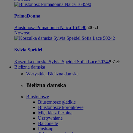
PrimaDonna
Biustonosz Primadonna Naica 163590
500 zł
Nowość
Sylvia Speidel
Koszulka damska Sylvia Speidel Sofia Lace 50242
97 zł
Bielizna damska
Wszystkie: Bielizna damska
Bielizna damska
Biustonosze
Biustonosze gładkie
Biustonosze koronkowe
Miękkie z fiszbiną
Usztywniane
Balconette
Push-up