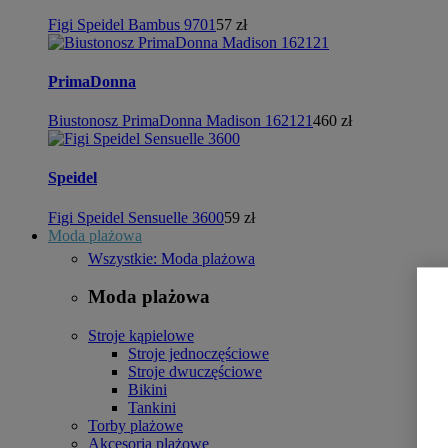
Figi Speidel Bambus 9701
57 zł
PrimaDonna
Biustonosz PrimaDonna Madison 162121
460 zł
Speidel
Figi Speidel Sensuelle 3600
59 zł
Moda plażowa
Wszystkie: Moda plażowa
Moda plażowa
Stroje kąpielowe
Stroje jednoczęściowe
Stroje dwuczęściowe
Bikini
Tankini
Torby plażowe
Akcesoria plażowe