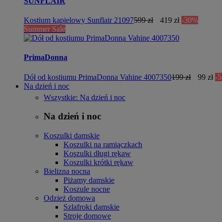
SUNFLAIR
Kostium kąpielowy Sunflair 21097
599 zł
419 zł
-30%
Summer Sale
PrimaDonna
Dół od kostiumu PrimaDonna Vahine 4007350
199 zł
99 zł
-
Na dzień i noc
Wszystkie: Na dzień i noc
Na dzień i noc
Koszulki damskie
Koszulki na ramiączkach
Koszulki długi rękaw
Koszulki krótki rękaw
Bielizna nocna
Piżamy damskie
Koszule nocne
Odzież domowa
Szlafroki damskie
Stroje domowe