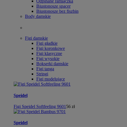
Odpinane ramiączka
Biustonosze spacer
Biustonosze bez fiszbin
Body damskie
Figi damskie
Figi gładkie
Figi koronkowe
Figi klasyczne
Figi wysokie
Bokserki damskie
Figi tanga
Stringi
Figi modelujące
Speidel
Figi Speidel Softfeeling 9601
56 zł
Speidel