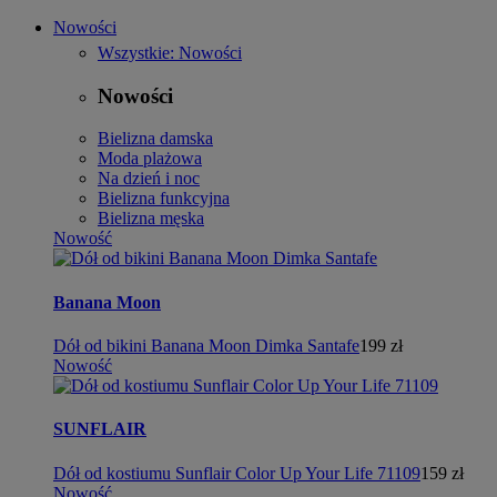
Nowości
Wszystkie: Nowości
Nowości
Bielizna damska
Moda plażowa
Na dzień i noc
Bielizna funkcyjna
Bielizna męska
Nowość
Banana Moon
Dół od bikini Banana Moon Dimka Santafe
199 zł
Nowość
SUNFLAIR
Dół od kostiumu Sunflair Color Up Your Life 71109
159 zł
Nowość