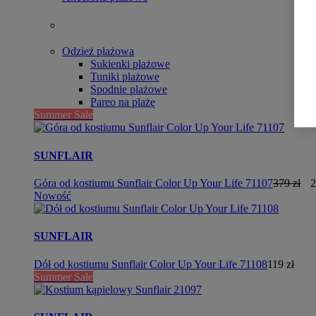
Odzież plażowa
Sukienki plażowe
Tuniki plażowe
Spodnie plażowe
Pareo na plażę
Summer Sale
SUNFLAIR
Góra od kostiumu Sunflair Color Up Your Life 71107
379 zł
2
Nowość
SUNFLAIR
Dół od kostiumu Sunflair Color Up Your Life 71108
119 zł
Summer Sale