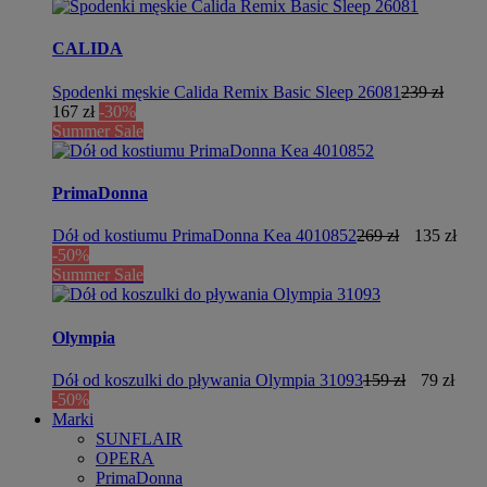
CALIDA
Spodenki męskie Calida Remix Basic Sleep 26081
239 zł
167 zł
-30%
Summer Sale
PrimaDonna
Dół od kostiumu PrimaDonna Kea 4010852
269 zł
135 zł
-50%
Summer Sale
Olympia
Dół od koszulki do pływania Olympia 31093
159 zł
79 zł
-50%
Marki
SUNFLAIR
OPERA
PrimaDonna