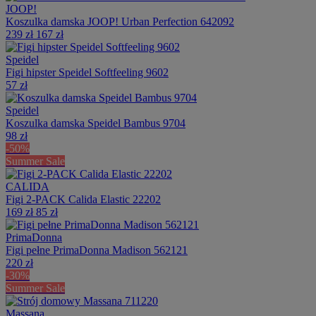
JOOP!
Koszulka damska JOOP! Urban Perfection 642092
239 zł
167 zł
Speidel
Figi hipster Speidel Softfeeling 9602
57 zł
Speidel
Koszulka damska Speidel Bambus 9704
98 zł
-50%
Summer Sale
CALIDA
Figi 2-PACK Calida Elastic 22202
169 zł
85 zł
PrimaDonna
Figi pełne PrimaDonna Madison 562121
220 zł
-30%
Summer Sale
Massana