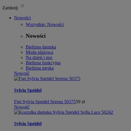
close
Zamknij
Nowości
Wszystkie: Nowości
Nowości
Bielizna damska
Moda plażowa
Na dzień i noc
Bielizna funkcyjna
Bielizna męska
Nowość
Sylvia Speidel
Figi Sylvia Speidel Serena 50375
59 zł
Nowość
Sylvia Speidel