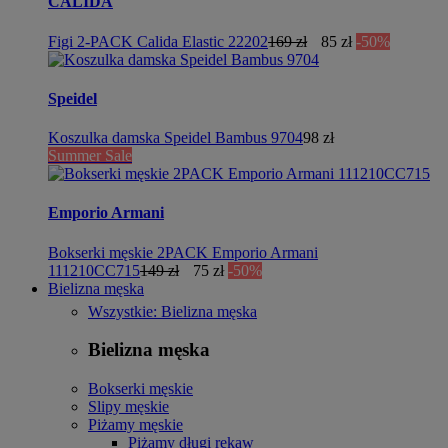
CALIDA
Figi 2-PACK Calida Elastic 22202
169 zł
85 zł
-50%
Speidel
Koszulka damska Speidel Bambus 9704
98 zł
Summer Sale
Emporio Armani
Bokserki męskie 2PACK Emporio Armani
111210CC715
149 zł
75 zł
-50%
Bielizna męska
Wszystkie: Bielizna męska
Bielizna męska
Bokserki męskie
Slipy męskie
Piżamy męskie
Piżamy długi rękaw