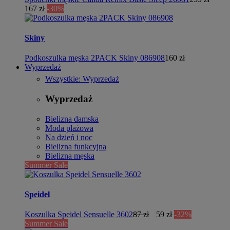
167 zł
-30%
Skiny
Podkoszulka męska 2PACK Skiny 086908
160 zł
Wyprzedaż
Wszystkie: Wyprzedaż
Wyprzedaż
Bielizna damska
Moda plażowa
Na dzień i noc
Bielizna funkcyjna
Bielizna męska
Summer Sale
Speidel
Koszulka Speidel Sensuelle 3602
87 zł
59 zł
-32%
Summer Sale