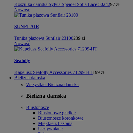
Koszulka damska Sylvia Speidel Sofia Lace 50242
97 zł
Nowość
SUNFLAIR
Tunika plażowa Sunflair 23100
239 zł
Nowość
Seafolly
Kapelusz Seafolly Accessories 71299-HT
199 zł
Bielizna damska
Wszystkie: Bielizna damska
Bielizna damska
Biustonosze
Biustonosze gładkie
Biustonosze koronkowe
Miękkie z fiszbiną
Usztywniane