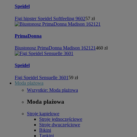
Speidel
Figi hipster Speidel Softfeeling 9602
57 zł
PrimaDonna
Biustonosz PrimaDonna Madison 162121
460 zł
Speidel
Figi Speidel Sensuelle 3601
59 zł
Moda plażowa
Wszystkie: Moda plażowa
Moda plażowa
Stroje kąpielowe
Stroje jednoczęściowe
Stroje dwuczęściowe
Bikini
Tankini