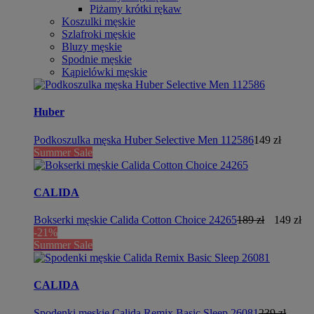
Piżamy krótki rękaw
Koszulki męskie
Szlafroki męskie
Bluzy męskie
Spodnie męskie
Kąpielówki męskie
Huber
Podkoszulka męska Huber Selective Men 112586
149 zł
Summer Sale
CALIDA
Bokserki męskie Calida Cotton Choice 24265
189 zł
149 zł
-21%
Summer Sale
CALIDA
Spodenki męskie Calida Remix Basic Sleep 26081
239 zł