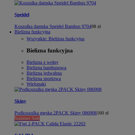
Speidel
Koszulka damska Speidel Bambus 9704
98 zł
Bielizna funkcyjna
Wszystkie: Bielizna funkcyjna
Bielizna funkcyjna
Bielizna z wełny
Bielizna bambusowa
Bielizna jedwabna
Bielizna sportowa
Wielopaki
Skiny
Podkoszulka męska 2PACK Skiny 086908
160 zł
Summer Sale