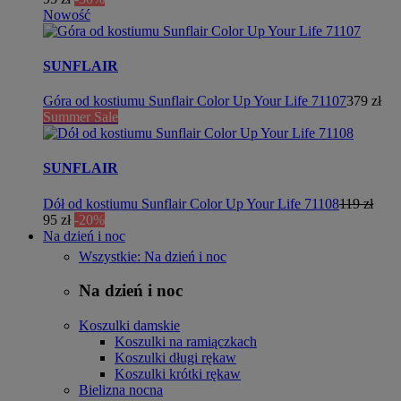
Nowość
SUNFLAIR
Góra od kostiumu Sunflair Color Up Your Life 71107
379 zł
Summer Sale
SUNFLAIR
Dół od kostiumu Sunflair Color Up Your Life 71108
119 zł
95 zł
-20%
Na dzień i noc
Wszystkie: Na dzień i noc
Na dzień i noc
Koszulki damskie
Koszulki na ramiączkach
Koszulki długi rękaw
Koszulki krótki rękaw
Bielizna nocna