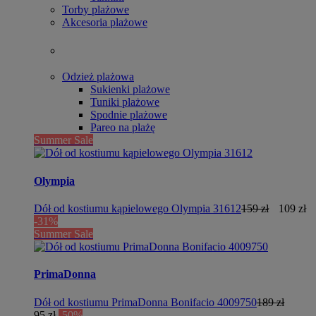
Torby plażowe
Akcesoria plażowe
Odzież plażowa
Sukienki plażowe
Tuniki plażowe
Spodnie plażowe
Pareo na plażę
Summer Sale
Olympia
Dół od kostiumu kąpielowego Olympia 31612
159 zł
109 zł
-31%
Summer Sale
PrimaDonna
Dół od kostiumu PrimaDonna Bonifacio 4009750
189 zł
95 zł
-50%