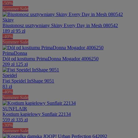
-50%
Summer Sale
Skiny
Biustonosz usztywniany Skiny Every Day in Mesh 080542
189 zł
95 zł
-40%
Summer Sale
PrimaDonna
Dół od kostiumu PrimaDonna Mogador 4006250
209 zł
125 zł
Speidel
Figi Speidel InShape 9051
83 zł
-40%
Summer Sale
SUNFLAIR
Kostium kąpielowy Sunflair 22134
559 zł
335 zł
-30%
Summer Sale