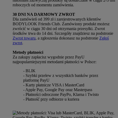
natomiast zazwyczaj produkty są dostarczane w ciągu 2-3 dni
roboczych od momentu zamówienia.
30 DNI NA DARMOWY ZWROT
Dla zamówień od 399 zł i zarejestrowanych klientów
BODYLOOK Friends Club. Zamówiony produkt możesz
zwrócić w ciągu 30 dni od otrzymania przesyłki. Zwrot
środków trwa do 14 dni. Szczegóły znajdziesz na podstronie
Zwrot towaru
, a zgłoszenia dokonasz na podstronie
Zgłoś
zwrot
.
Metody płatności
Za zakupy zapłacisz wygodnie przez PayU
najpopularniejszymi metodami płatności w Polsce:
- BLIK
- Szybki przelew z wszystkich banków przez
platformę PayU
- Karty płatnicze VISA i MasterCard
- Apple Pay, Google Pay oraz Masterpass
- Płatności odroczone PayPo, Klarna i Twisto
- Płatność przy odbiorze u kuriera