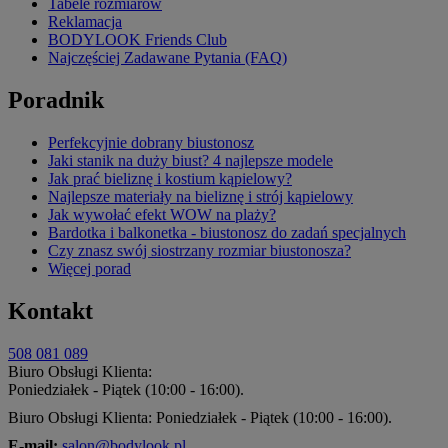
Tabele rozmiarów
Reklamacja
BODYLOOK Friends Club
Najczęściej Zadawane Pytania (FAQ)
Poradnik
Perfekcyjnie dobrany biustonosz
Jaki stanik na duży biust? 4 najlepsze modele
Jak prać bieliznę i kostium kąpielowy?
Najlepsze materiały na bieliznę i strój kąpielowy
Jak wywołać efekt WOW na plaży?
Bardotka i balkonetka - biustonosz do zadań specjalnych
Czy znasz swój siostrzany rozmiar biustonosza?
Więcej porad
Kontakt
508 081 089
Biuro Obsługi Klienta:
Poniedziałek - Piątek (10:00 - 16:00).
Biuro Obsługi Klienta: Poniedziałek - Piątek (10:00 - 16:00).
E-mail:
salon@bodylook.pl