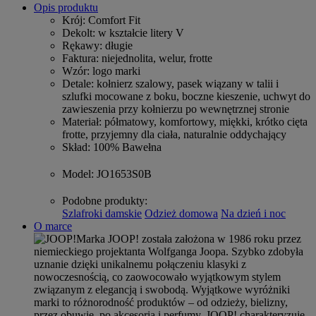
Opis produktu
Krój
: Comfort Fit
Dekolt
: w kształcie litery V
Rękawy
: długie
Faktura
: niejednolita, welur, frotte
Wzór
: logo marki
Detale
: kołnierz szalowy, pasek wiązany w talii i
szlufki mocowane z boku, boczne kieszenie, uchwyt do
zawieszenia przy kołnierzu po wewnętrznej stronie
Materiał
: półmatowy, komfortowy, miękki, krótko cięta
frotte, przyjemny dla ciała, naturalnie oddychający
Skład
: 100% Bawełna
Model
: JO1653S0B
Podobne produkty
:
Szlafroki damskie
Odzież domowa
Na dzień i noc
O marce
Marka JOOP! została założona w 1986 roku przez
niemieckiego projektanta Wolfganga Joopa. Szybko zdobyła
uznanie dzięki unikalnemu połączeniu klasyki z
nowoczesnością, co zaowocowało wyjątkowym stylem
związanym z elegancją i swobodą. Wyjątkowe wyróżniki
marki to różnorodność produktów – od odzieży, bielizny,
przez obuwie, po akcesoria i perfumy. JOOP! charakteryzuje