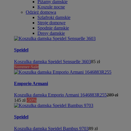
Piżamy damskie
Koszule nocne
Odzież domowa
Szlafroki damskie
Stroje domowe
Spodnie damskie
Dresy damskie
Speidel
Koszulka damska Speidel Sensuelle 3603
85 zł
Summer Sale
Emporio Armani
Koszulka damska Emporio Armani 1646883R255
289 zł
145 zł
-50%
Speidel
Koszulka damska Speidel Bambus 9703
89 zł