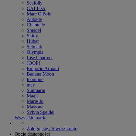
Seafolly
CALIDA
Marc O'Polo
Aubade
Chantelle
Speidel
Skiny
Huber
Selmark
Olympia
Lise Charmel
JOOP!
Emporio Armani
Banana Moon
Iconique
mey
Sunmarin
Maaji
Marie Jo
Massana
Sylvia Speidel
Wszystkie marki
Zaloguj się / Stwórz konto
Opcje dostępności