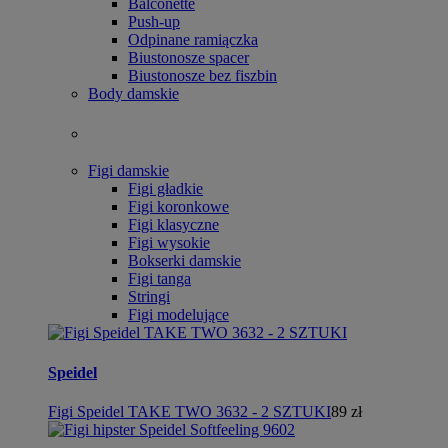
Balconette
Push-up
Odpinane ramiączka
Biustonosze spacer
Biustonosze bez fiszbin
Body damskie
Figi damskie
Figi gładkie
Figi koronkowe
Figi klasyczne
Figi wysokie
Bokserki damskie
Figi tanga
Stringi
Figi modelujące
Speidel
Figi Speidel TAKE TWO 3632 - 2 SZTUKI
89 zł