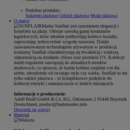
Podobne produkty
:
Sukienki plażowe
Odzież plażowa
Moda plażowa
O marce
Marka Sunflair jest synonimem elegancji i
komfortu na plaży. Oferuje szeroką gamę kostiumów
kąpielowych, które idealnie podkreślają kobiece kształty,
zapewniając jednocześnie wygodę noszenia. Dzięki
zaawansowanym technologiom używanym w produkcji,
kostiumy Sunflair charakteryzują się trwałością i większą
odpornością na działanie chloru oraz promieni UV. Kolekcje
marki regularnie nawiązują do aktualnych trendów
modowych, co sprawia, że każda kobieta znajdzie coś dla
siebie, niezależnie od swojego stylu czy wieku. Sunflair to nie
tylko odzież plażowa – to kompleksowe podejście do
kobiecej estetyki i samopoczucia w letnich miesiącach.
Informacje o producencie:
Adolf Riedl GmbH & Co. KG, Ottostrasse 2 95448 Bayreuth
Deutschland, product@bademoden.info
Dowiedz się więcej
Materiał