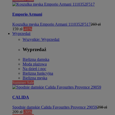
Emporio Armani
Koszulka męska Emporio Armani 1110352F517
269 zł
159 zł
-41%
Wyprzedaż
Wszystkie: Wyprzedaż
Wyprzedaż
Bielizna damska
Moda plażowa
Na dzień i noc
Bielizna funkcyjna
Bielizna męska
Summer Sale
CALIDA
Spodnie damskie Calida Favourites Provence 29059
298 zł
209 zł
-30%