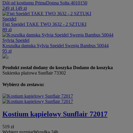
Dół od kostiumu PrimaDonna Solta 4010150
249 zł
149 zł
Speidel
Figi Speidel TAKE TWO 3632 - 2 SZTUKI
89 zł
Sylvia Speidel
Koszulka damska Sylvia Speidel Swenja Bambus 50044
95 zł
Produkt został dodany do koszyka
Dodano do koszyka
Sukienka plażowa Sunflair 73302
Wybierz do zestawu:
Kostium kąpielowy Sunflair 72017
519 zł
Wybierz rozmiar
Wysyłka 24h