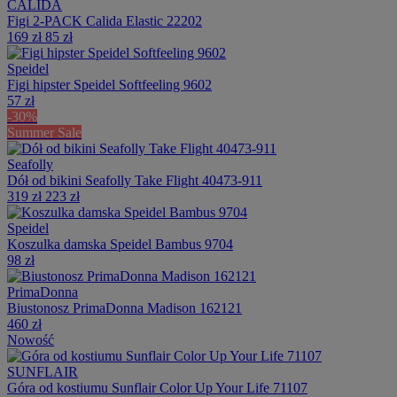
CALIDA
Figi 2-PACK Calida Elastic 22202
169 zł
85 zł
Speidel
Figi hipster Speidel Softfeeling 9602
57 zł
-30%
Summer Sale
Seafolly
Dół od bikini Seafolly Take Flight 40473-911
319 zł
223 zł
Speidel
Koszulka damska Speidel Bambus 9704
98 zł
PrimaDonna
Biustonosz PrimaDonna Madison 162121
460 zł
Nowość
SUNFLAIR
Góra od kostiumu Sunflair Color Up Your Life 71107