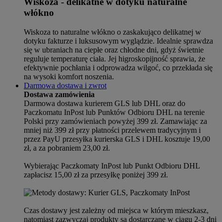
Wiskoza - delikatne w dotyku naturalne
włókno
Wiskoza to naturalne włókno o zaskakująco delikatnej w
dotyku fakturze i luksusowym wyglądzie. Idealnie sprawdza
się w ubraniach na ciepłe oraz chłodne dni, gdyż świetnie
reguluje temperaturę ciała. Jej higroskopijność sprawia, że
efektywnie pochłania i odprowadza wilgoć, co przekłada się
na wysoki komfort noszenia.
Darmowa dostawa i zwrot
Dostawa zamówienia
Darmowa dostawa kurierem GLS lub DHL oraz do
Paczkomatu InPost lub Punktów Odbioru DHL na terenie
Polski przy zamówieniach powyżej 399 zł. Zamawiając za
mniej niż 399 zł przy płatności przelewem tradycyjnym i
przez PayU przesyłka kurierska GLS i DHL kosztuje 19,00
zł, a za pobraniem 23,00 zł.
Wybierając Paczkomaty InPost lub Punkt Odbioru DHL
zapłacisz 15,00 zł za przesyłkę poniżej 399 zł.
Czas dostawy jest zależny od miejsca w którym mieszkasz,
natomiast zazwyczaj produkty są dostarczane w ciągu 2-3 dni