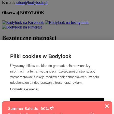
E-mail:
salon@bodylook.pl
Obserwuj BODYLOOK
Bezpieczne płatności
Pliki cookies w Bodylook
Używamy plików cookies do gromadzenia oraz analizy
informacji na temat wydajności i użyteczności strony, aby
zagwarantować funkcje mediów społecznościowych i w celu
udoskonalenia i dostosowania treści oraz reklam.
Szybka dostawa
Dowiedz się więcej
TYLKO NIEZBĘDNE