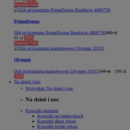
Summer Sale
PrimaDonna
Dół od kostiumu PrimaDonna Bonifacio 4009750
189 zł
95 zł
-50%
Summer Sale
Olympia
Dół od kostiumu kąpielowego Olympia 31015
159 zł
109 zł
-31%
Na dzień i noc
Wszystkie: Na dzień i noc
Na dzień i noc
Koszulki damskie
Koszulki na ramiączkach
Koszulki długi rękaw
Koszulki krótki rękaw