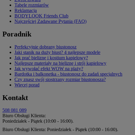
Tabele rozmiarów
Reklamacja
BODYLOOK Friends Club
Najczęściej Zadawane Pytania (FAQ)
Poradnik
Perfekcyjnie dobrany biustonosz
Jaki stanik na duży biust? 4 najlepsze modele
Jak prać bieliznę i kostium kąpielowy?
Najlepsze materiały na bieliznę i strój kąpielowy
Jak wywołać efekt WOW na plaży?
Bardotka i balkonetka - biustonosz do zadań specjalnych
Czy znasz swój siostrzany rozmiar biustonosza?
Więcej porad
Kontakt
508 081 089
Biuro Obsługi Klienta:
Poniedziałek - Piątek (10:00 - 16:00).
Biuro Obsługi Klienta: Poniedziałek - Piątek (10:00 - 16:00).