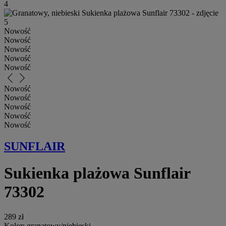
Nowość
Nowość
Nowość
Nowość
Nowość
arrow_back_ios_new
arrow_forward_ios
Nowość
Nowość
Nowość
Nowość
Nowość
SUNFLAIR
Sukienka plażowa Sunflair
73302
289 zł
Kolor:
granatowy/niebieski