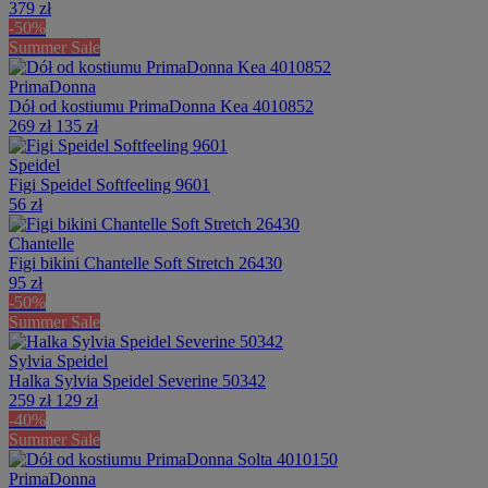
379 zł
-50%
Summer Sale
PrimaDonna
Dół od kostiumu PrimaDonna Kea 4010852
269 zł
135 zł
Speidel
Figi Speidel Softfeeling 9601
56 zł
Chantelle
Figi bikini Chantelle Soft Stretch 26430
95 zł
-50%
Summer Sale
Sylvia Speidel
Halka Sylvia Speidel Severine 50342
259 zł
129 zł
-40%
Summer Sale
PrimaDonna