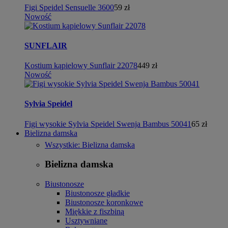
Figi Speidel Sensuelle 3600
59 zł
Nowość
SUNFLAIR
Kostium kąpielowy Sunflair 22078
449 zł
Nowość
Sylvia Speidel
Figi wysokie Sylvia Speidel Swenja Bambus 50041
65 zł
Bielizna damska
Wszystkie: Bielizna damska
Bielizna damska
Biustonosze
Biustonosze gładkie
Biustonosze koronkowe
Miękkie z fiszbiną
Usztywniane