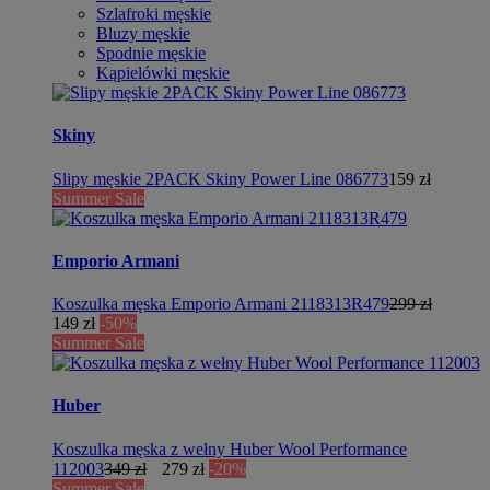
Szlafroki męskie
Bluzy męskie
Spodnie męskie
Kąpielówki męskie
Skiny
Slipy męskie 2PACK Skiny Power Line 086773
159 zł
Summer Sale
Emporio Armani
Koszulka męska Emporio Armani 2118313R479
299 zł
149 zł
-50%
Summer Sale
Huber
Koszulka męska z wełny Huber Wool Performance
112003
349 zł
279 zł
-20%
Summer Sale