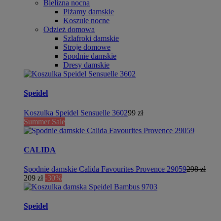
Bielizna nocna
Piżamy damskie
Koszule nocne
Odzież domowa
Szlafroki damskie
Stroje domowe
Spodnie damskie
Dresy damskie
Speidel
Koszulka Speidel Sensuelle 3602
99 zł
Summer Sale
CALIDA
Spodnie damskie Calida Favourites Provence 29059
298 zł
209 zł
-30%
Speidel