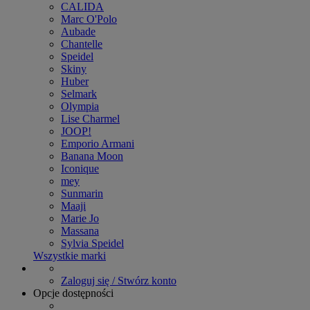
CALIDA
Marc O'Polo
Aubade
Chantelle
Speidel
Skiny
Huber
Selmark
Olympia
Lise Charmel
JOOP!
Emporio Armani
Banana Moon
Iconique
mey
Sunmarin
Maaji
Marie Jo
Massana
Sylvia Speidel
Wszystkie marki
Zaloguj się / Stwórz konto
Opcje dostępności