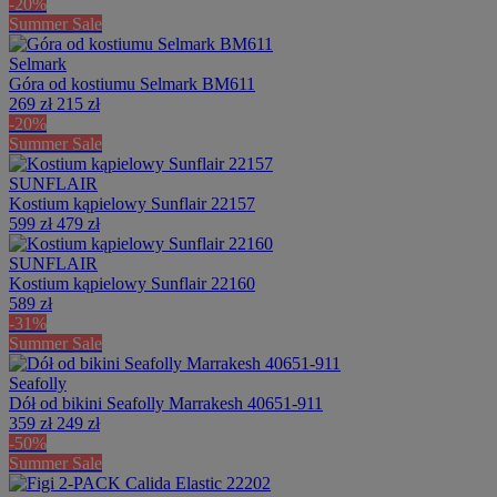
-20%
Summer Sale
Selmark
Góra od kostiumu Selmark BM611
269 zł
215 zł
-20%
Summer Sale
SUNFLAIR
Kostium kąpielowy Sunflair 22157
599 zł
479 zł
SUNFLAIR
Kostium kąpielowy Sunflair 22160
589 zł
-31%
Summer Sale
Seafolly
Dół od bikini Seafolly Marrakesh 40651-911
359 zł
249 zł
-50%
Summer Sale