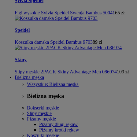
Sylvia Speidel
Figi wysokie Sylvia Speidel Swenja Bambus 50041
65 zł
Speidel
Koszulka damska Speidel Bambus 9703
89 zł
Skiny
Slipy męskie 2PACK Skiny Advantage Men 086974
109 zł
Bielizna męska
Wszystkie: Bielizna męska
Bielizna męska
Bokserki męskie
Slipy męskie
Piżamy męskie
Piżamy długi rękaw
Piżamy krótki rękaw
Koszulki męskie