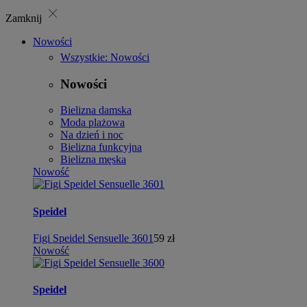
close
Zamknij
Nowości
Wszystkie: Nowości
Nowości
Bielizna damska
Moda plażowa
Na dzień i noc
Bielizna funkcyjna
Bielizna męska
Nowość
Speidel
Figi Speidel Sensuelle 3601
59 zł
Nowość
Speidel