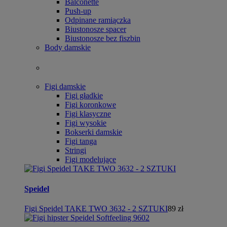
Balconette
Push-up
Odpinane ramiączka
Biustonosze spacer
Biustonosze bez fiszbin
Body damskie
Figi damskie
Figi gładkie
Figi koronkowe
Figi klasyczne
Figi wysokie
Bokserki damskie
Figi tanga
Stringi
Figi modelujące
Speidel
Figi Speidel TAKE TWO 3632 - 2 SZTUKI
89 zł