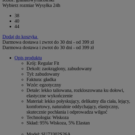
Wybierz rozmiar
Wysyłka 24h
38
40
44
Dodaj do koszyka
Darmowa dostawa i zwrot do 30 dni - od 399 zł
Darmowa dostawa i zwrot do 30 dni - od 399 zł
Opis produktu
Krój
: Regular Fit
Dekolt
: zaokrąglony, zabudowany
Tył
: zabudowany
Faktura
: gładka
Wzór
: egzotyczny
Detale
: lekko taliowana, rozkloszowana ku dołowi,
elastyczne wykończenie
Materiał
: lekko połyskujący, delikatny dla ciała, lejący,
komfortowy, naturalnie oddychający, elastyczny,
skutecznie pochłania i odprowadza wilgoć
Technologia
: Wiskoza
Skład
: 95% Wiskoza, 5% Elastan
Model
: SU73302S26A