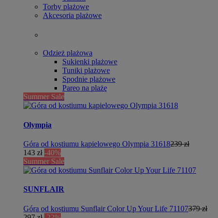
Torby plażowe
Akcesoria plażowe
Odzież plażowa
Sukienki plażowe
Tuniki plażowe
Spodnie plażowe
Pareo na plażę
Summer Sale
Olympia
Góra od kostiumu kąpielowego Olympia 31618
239 zł
143 zł
-40%
Summer Sale
SUNFLAIR
Góra od kostiumu Sunflair Color Up Your Life 71107
379 zł
297 zł
-22%