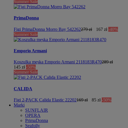
Summer Sale
PrimaDonna
Figi PrimaDonna Morro Bay 542262
279 zł
167 zł
-40%
Summer Sale
Emporio Armani
Koszulka męska Emporio Armani 2118183R470
289 zł
145 zł
-50%
Summer Sale
CALIDA
Figi 2-PACK Calida Elastic 22202
169 zł
85 zł
-50%
Marki
SUNFLAIR
OPERA
PrimaDonna
Seafolly