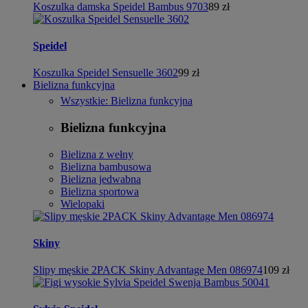
Koszulka damska Speidel Bambus 9703
89 zł
Speidel
Koszulka Speidel Sensuelle 3602
99 zł
Bielizna funkcyjna
Wszystkie: Bielizna funkcyjna
Bielizna funkcyjna
Bielizna z wełny
Bielizna bambusowa
Bielizna jedwabna
Bielizna sportowa
Wielopaki
Skiny
Slipy męskie 2PACK Skiny Advantage Men 086974
109 zł