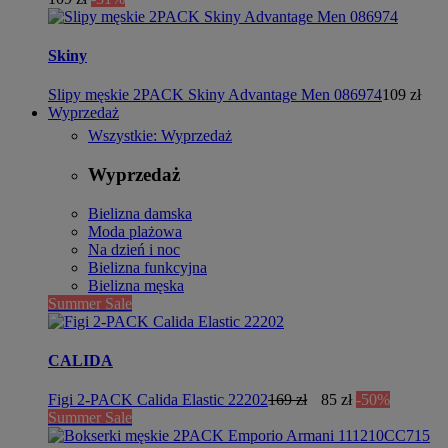
Skiny
Slipy męskie 2PACK Skiny Advantage Men 086974
109 zł
Wyprzedaż
Wszystkie: Wyprzedaż
Wyprzedaż
Bielizna damska
Moda plażowa
Na dzień i noc
Bielizna funkcyjna
Bielizna męska
Summer Sale
CALIDA
Figi 2-PACK Calida Elastic 22202
169 zł
85 zł
-50%
Summer Sale