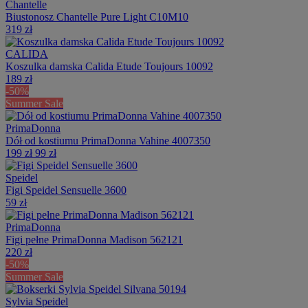
Chantelle
Biustonosz Chantelle Pure Light C10M10
319 zł
CALIDA
Koszulka damska Calida Etude Toujours 10092
189 zł
-50%
Summer Sale
PrimaDonna
Dół od kostiumu PrimaDonna Vahine 4007350
199 zł
99 zł
Speidel
Figi Speidel Sensuelle 3600
59 zł
PrimaDonna
Figi pełne PrimaDonna Madison 562121
220 zł
-50%
Summer Sale
Sylvia Speidel