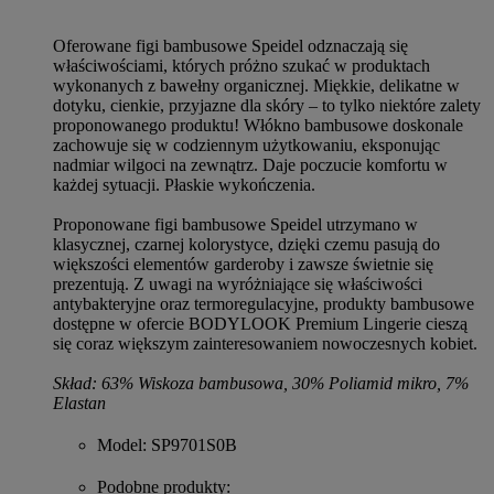
Oferowane figi bambusowe Speidel odznaczają się
właściwościami, których próżno szukać w produktach
wykonanych z bawełny organicznej. Miękkie, delikatne w
dotyku, cienkie, przyjazne dla skóry – to tylko niektóre zalety
proponowanego produktu! Włókno bambusowe doskonale
zachowuje się w codziennym użytkowaniu, eksponując
nadmiar wilgoci na zewnątrz. Daje poczucie komfortu w
każdej sytuacji. Płaskie wykończenia.
Proponowane figi bambusowe Speidel utrzymano w
klasycznej, czarnej kolorystyce, dzięki czemu pasują do
większości elementów garderoby i zawsze świetnie się
prezentują. Z uwagi na wyróżniające się właściwości
antybakteryjne oraz termoregulacyjne, produkty bambusowe
dostępne w ofercie BODYLOOK Premium Lingerie cieszą
się coraz większym zainteresowaniem nowoczesnych kobiet.
Skład: 63% Wiskoza bambusowa, 30% Poliamid mikro, 7%
Elastan
Model
: SP9701S0B
Podobne produkty
: