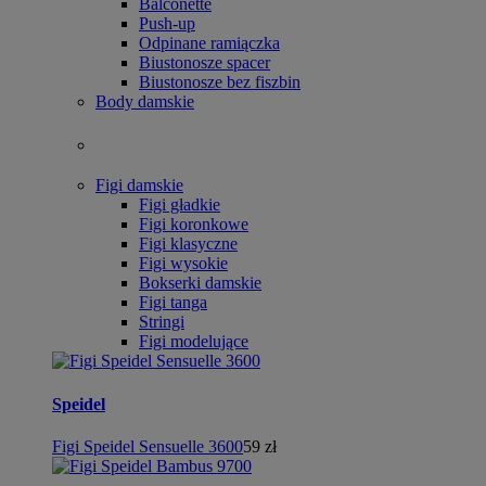
Balconette
Push-up
Odpinane ramiączka
Biustonosze spacer
Biustonosze bez fiszbin
Body damskie
Figi damskie
Figi gładkie
Figi koronkowe
Figi klasyczne
Figi wysokie
Bokserki damskie
Figi tanga
Stringi
Figi modelujące
Speidel
Figi Speidel Sensuelle 3600
59 zł