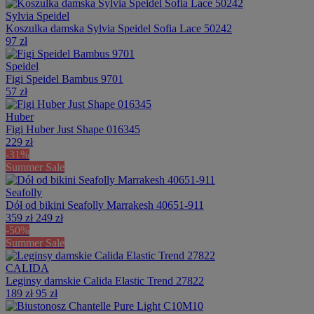
Sylvia Speidel
Koszulka damska Sylvia Speidel Sofia Lace 50242
97 zł
Speidel
Figi Speidel Bambus 9701
57 zł
Huber
Figi Huber Just Shape 016345
229 zł
-31%
Summer Sale
Seafolly
Dół od bikini Seafolly Marrakesh 40651-911
359 zł
249 zł
-50%
Summer Sale
CALIDA
Leginsy damskie Calida Elastic Trend 27822
189 zł
95 zł