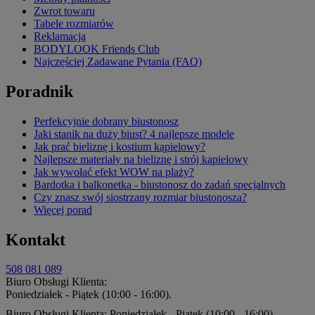
Zwrot towaru
Tabele rozmiarów
Reklamacja
BODYLOOK Friends Club
Najczęściej Zadawane Pytania (FAQ)
Poradnik
Perfekcyjnie dobrany biustonosz
Jaki stanik na duży biust? 4 najlepsze modele
Jak prać bieliznę i kostium kąpielowy?
Najlepsze materiały na bieliznę i strój kąpielowy
Jak wywołać efekt WOW na plaży?
Bardotka i balkonetka - biustonosz do zadań specjalnych
Czy znasz swój siostrzany rozmiar biustonosza?
Więcej porad
Kontakt
508 081 089
Biuro Obsługi Klienta:
Poniedziałek - Piątek (10:00 - 16:00).
Biuro Obsługi Klienta: Poniedziałek - Piątek (10:00 - 16:00).