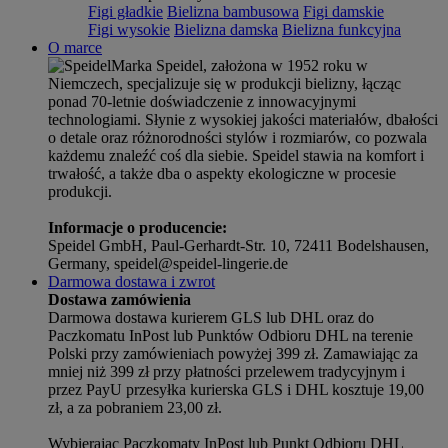
Figi gładkie
Bielizna bambusowa
Figi damskie
Figi wysokie
Bielizna damska
Bielizna funkcyjna
O marce
Marka Speidel, założona w 1952 roku w
Niemczech, specjalizuje się w produkcji bielizny, łącząc
ponad 70-letnie doświadczenie z innowacyjnymi
technologiami. Słynie z wysokiej jakości materiałów, dbałości
o detale oraz różnorodności stylów i rozmiarów, co pozwala
każdemu znaleźć coś dla siebie. Speidel stawia na komfort i
trwałość, a także dba o aspekty ekologiczne w procesie
produkcji.
Informacje o producencie:
Speidel GmbH, Paul-Gerhardt-Str. 10, 72411 Bodelshausen,
Germany, speidel@speidel-lingerie.de
Darmowa dostawa i zwrot
Dostawa zamówienia
Darmowa dostawa kurierem GLS lub DHL oraz do
Paczkomatu InPost lub Punktów Odbioru DHL na terenie
Polski przy zamówieniach powyżej 399 zł. Zamawiając za
mniej niż 399 zł przy płatności przelewem tradycyjnym i
przez PayU przesyłka kurierska GLS i DHL kosztuje 19,00
zł, a za pobraniem 23,00 zł.
Wybierając Paczkomaty InPost lub Punkt Odbioru DHL