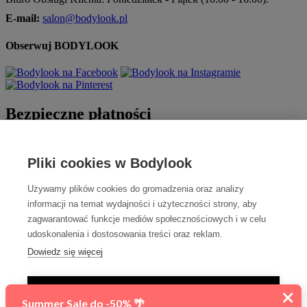
E-mail:
salon@bodylook.pl
Obserwuj BODYLOOK
Bezpieczne płatności
Pliki cookies w Bodylook
Używamy plików cookies do gromadzenia oraz analizy
informacji na temat wydajności i użyteczności strony, aby
zagwarantować funkcje mediów społecznościowych i w celu
udoskonalenia i dostosowania treści oraz reklam.
Szybka dostawa
Dowiedz się więcej
TYLKO NIEZBĘDNE