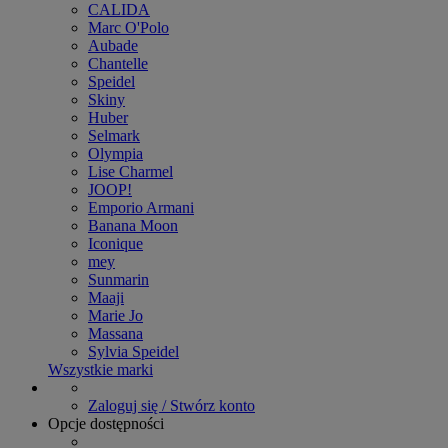
CALIDA
Marc O'Polo
Aubade
Chantelle
Speidel
Skiny
Huber
Selmark
Olympia
Lise Charmel
JOOP!
Emporio Armani
Banana Moon
Iconique
mey
Sunmarin
Maaji
Marie Jo
Massana
Sylvia Speidel
Wszystkie marki
Zaloguj się / Stwórz konto
Opcje dostępności