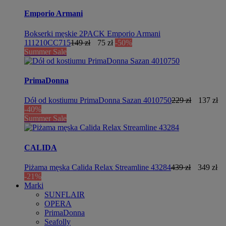
Emporio Armani
Bokserki męskie 2PACK Emporio Armani
111210CC715
149 zł
75 zł
-50%
Summer Sale
PrimaDonna
Dół od kostiumu PrimaDonna Sazan 4010750
229 zł
137 zł
-40%
Summer Sale
CALIDA
Piżama męska Calida Relax Streamline 43284
439 zł
349 zł
-21%
Marki
SUNFLAIR
OPERA
PrimaDonna
Seafolly