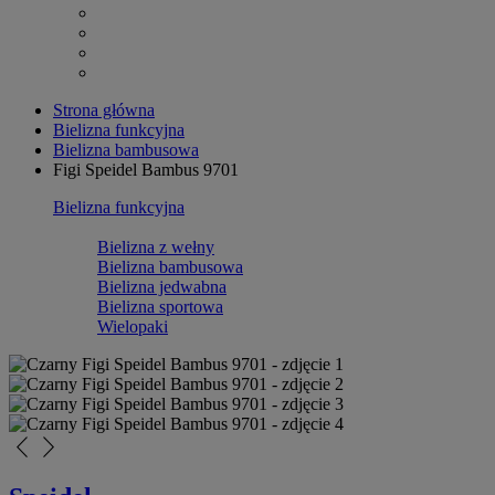
Strona główna
Bielizna funkcyjna
Bielizna bambusowa
Figi Speidel Bambus 9701
Bielizna funkcyjna
Bielizna z wełny
Bielizna bambusowa
Bielizna jedwabna
Bielizna sportowa
Wielopaki
arrow_back_ios_new
arrow_forward_ios