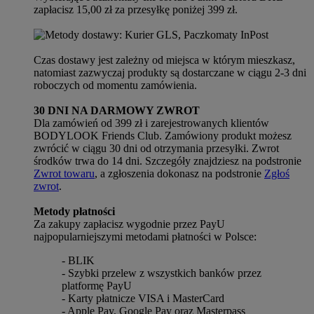
zapłacisz 15,00 zł za przesyłkę poniżej 399 zł.
Czas dostawy jest zależny od miejsca w którym mieszkasz,
natomiast zazwyczaj produkty są dostarczane w ciągu 2-3 dni
roboczych od momentu zamówienia.
30 DNI NA DARMOWY ZWROT
Dla zamówień od 399 zł i zarejestrowanych klientów
BODYLOOK Friends Club. Zamówiony produkt możesz
zwrócić w ciągu 30 dni od otrzymania przesyłki. Zwrot
środków trwa do 14 dni. Szczegóły znajdziesz na podstronie
Zwrot towaru
, a zgłoszenia dokonasz na podstronie
Zgłoś
zwrot
.
Metody płatności
Za zakupy zapłacisz wygodnie przez PayU
najpopularniejszymi metodami płatności w Polsce:
- BLIK
- Szybki przelew z wszystkich banków przez
platformę PayU
- Karty płatnicze VISA i MasterCard
- Apple Pay, Google Pay oraz Masterpass