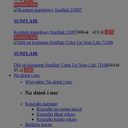
Summer Sale
SUNFLAIR
Kostium kąpielowy Sunflair 21097
599 zł
419 zł
-30%
Summer Sale
SUNFLAIR
Dół od kostiumu Sunflair Color Up Your Life 71108
119 zł
95 zł
-20%
Na dzień i noc
Wszystkie: Na dzień i noc
Na dzień i noc
Koszulki damskie
Koszulki na ramiączkach
Koszulki długi rękaw
Koszulki krótki rękaw
Bielizna nocna