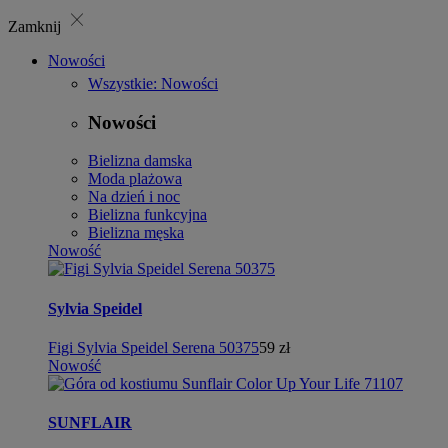
close
Zamknij
Nowości
Wszystkie: Nowości
Nowości
Bielizna damska
Moda plażowa
Na dzień i noc
Bielizna funkcyjna
Bielizna męska
Nowość
Sylvia Speidel
Figi Sylvia Speidel Serena 50375
59 zł
Nowość
SUNFLAIR