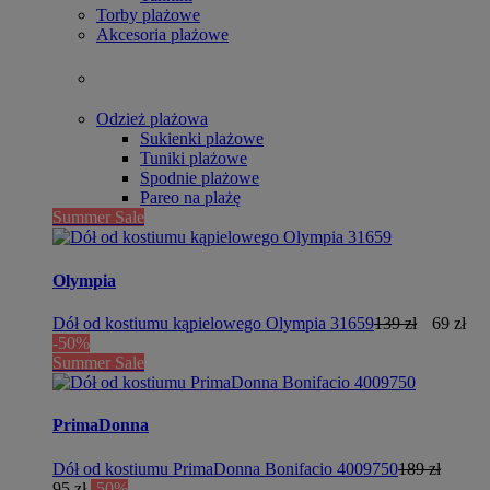
Torby plażowe
Akcesoria plażowe
Odzież plażowa
Sukienki plażowe
Tuniki plażowe
Spodnie plażowe
Pareo na plażę
Summer Sale
Olympia
Dół od kostiumu kąpielowego Olympia 31659
139 zł
69 zł
-50%
Summer Sale
PrimaDonna
Dół od kostiumu PrimaDonna Bonifacio 4009750
189 zł
95 zł
-50%