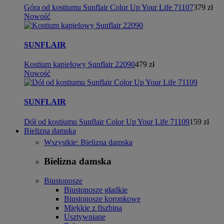
Góra od kostiumu Sunflair Color Up Your Life 71107
379 zł
Nowość
SUNFLAIR
Kostium kąpielowy Sunflair 22090
479 zł
Nowość
SUNFLAIR
Dół od kostiumu Sunflair Color Up Your Life 71109
159 zł
Bielizna damska
Wszystkie: Bielizna damska
Bielizna damska
Biustonosze
Biustonosze gładkie
Biustonosze koronkowe
Miękkie z fiszbiną
Usztywniane