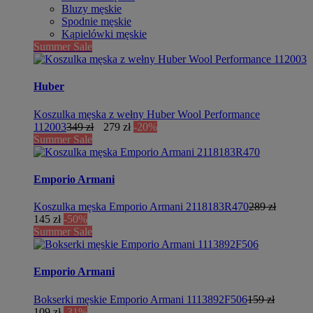
Bluzy męskie
Spodnie męskie
Kąpielówki męskie
Summer Sale
Huber
Koszulka męska z wełny Huber Wool Performance
112003
349 zł
279 zł
-20%
Summer Sale
Emporio Armani
Koszulka męska Emporio Armani 2118183R470
289 zł
145 zł
-50%
Summer Sale
Emporio Armani
Bokserki męskie Emporio Armani 1113892F506
159 zł
109 zł
-31%