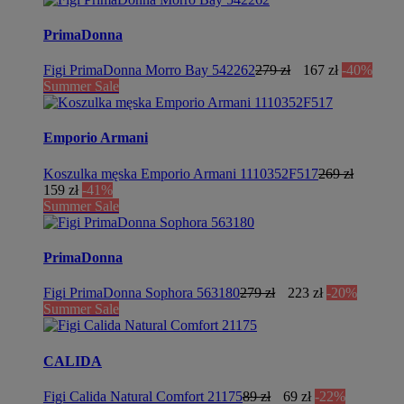
PrimaDonna
Figi PrimaDonna Morro Bay 542262
279 zł
167 zł
-40%
Summer Sale
Emporio Armani
Koszulka męska Emporio Armani 1110352F517
269 zł
159 zł
-41%
Summer Sale
PrimaDonna
Figi PrimaDonna Sophora 563180
279 zł
223 zł
-20%
Summer Sale
CALIDA
Figi Calida Natural Comfort 21175
89 zł
69 zł
-22%