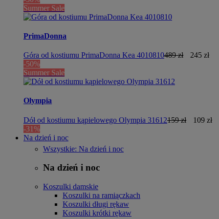
Summer Sale
PrimaDonna
Góra od kostiumu PrimaDonna Kea 4010810
489 zł
245 zł
-50%
Summer Sale
Olympia
Dół od kostiumu kąpielowego Olympia 31612
159 zł
109 zł
-31%
Na dzień i noc
Wszystkie: Na dzień i noc
Na dzień i noc
Koszulki damskie
Koszulki na ramiączkach
Koszulki długi rękaw
Koszulki krótki rękaw