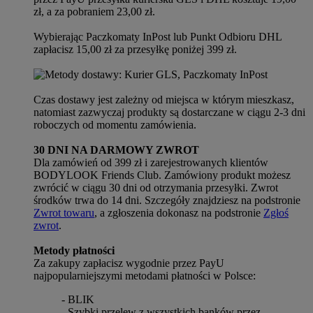
zł, a za pobraniem 23,00 zł.
Wybierając Paczkomaty InPost lub Punkt Odbioru DHL
zapłacisz 15,00 zł za przesyłkę poniżej 399 zł.
Czas dostawy jest zależny od miejsca w którym mieszkasz,
natomiast zazwyczaj produkty są dostarczane w ciągu 2-3 dni
roboczych od momentu zamówienia.
30 DNI NA DARMOWY ZWROT
Dla zamówień od 399 zł i zarejestrowanych klientów
BODYLOOK Friends Club. Zamówiony produkt możesz
zwrócić w ciągu 30 dni od otrzymania przesyłki. Zwrot
środków trwa do 14 dni. Szczegóły znajdziesz na podstronie
Zwrot towaru
, a zgłoszenia dokonasz na podstronie
Zgłoś
zwrot
.
Metody płatności
Za zakupy zapłacisz wygodnie przez PayU
najpopularniejszymi metodami płatności w Polsce:
- BLIK
- Szybki przelew z wszystkich banków przez