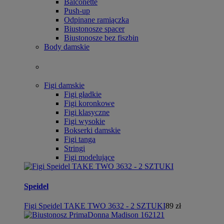
Balconette
Push-up
Odpinane ramiączka
Biustonosze spacer
Biustonosze bez fiszbin
Body damskie
Figi damskie
Figi gładkie
Figi koronkowe
Figi klasyczne
Figi wysokie
Bokserki damskie
Figi tanga
Stringi
Figi modelujące
Speidel
Figi Speidel TAKE TWO 3632 - 2 SZTUKI
89 zł