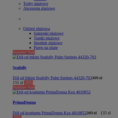
Torby plażowe
Akcesoria plażowe
Odzież plażowa
Sukienki plażowe
Tuniki plażowe
Spodnie plażowe
Pareo na plażę
Summer Sale
Seafolly
Dół od bikini Seafolly Palm Springs 44320-703
309 zł
155 zł
-50%
Summer Sale
PrimaDonna
Dół od kostiumu PrimaDonna Kea 4010852
269 zł
135 zł
-50%