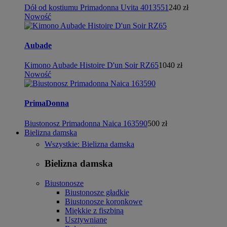
Dół od kostiumu Primadonna Uvita 4013551
240 zł
Nowość
Aubade
Kimono Aubade Histoire D'un Soir RZ65
1040 zł
Nowość
PrimaDonna
Biustonosz Primadonna Naica 163590
500 zł
Bielizna damska
Wszystkie: Bielizna damska
Bielizna damska
Biustonosze
Biustonosze gładkie
Biustonosze koronkowe
Miękkie z fiszbiną
Usztywniane