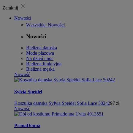
close
Zamknij
Nowości
Wszystkie: Nowości
Nowości
Bielizna damska
Moda plażowa
Na dzień i noc
Bielizna funkcyjna
Bielizna męska
Nowość
Sylvia Speidel
Koszulka damska Sylvia Speidel Sofia Lace 50242
97 zł
Nowość
PrimaDonna