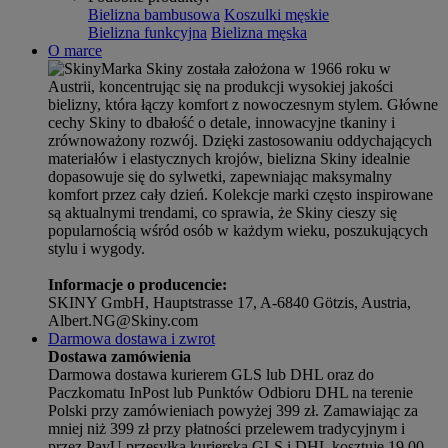
Bielizna bambusowa
Koszulki męskie
Bielizna funkcyjna
Bielizna męska
O marce
Marka Skiny została założona w 1966 roku w
Austrii, koncentrując się na produkcji wysokiej jakości
bielizny, która łączy komfort z nowoczesnym stylem. Główne
cechy Skiny to dbałość o detale, innowacyjne tkaniny i
zrównoważony rozwój. Dzięki zastosowaniu oddychających
materiałów i elastycznych krojów, bielizna Skiny idealnie
dopasowuje się do sylwetki, zapewniając maksymalny
komfort przez cały dzień. Kolekcje marki często inspirowane
są aktualnymi trendami, co sprawia, że Skiny cieszy się
popularnością wśród osób w każdym wieku, poszukujących
stylu i wygody.
Informacje o producencie:
SKINY GmbH, Hauptstrasse 17, A-6840 Götzis, Austria,
Albert.NG@Skiny.com
Darmowa dostawa i zwrot
Dostawa zamówienia
Darmowa dostawa kurierem GLS lub DHL oraz do
Paczkomatu InPost lub Punktów Odbioru DHL na terenie
Polski przy zamówieniach powyżej 399 zł. Zamawiając za
mniej niż 399 zł przy płatności przelewem tradycyjnym i
przez PayU przesyłka kurierska GLS i DHL kosztuje 19,00