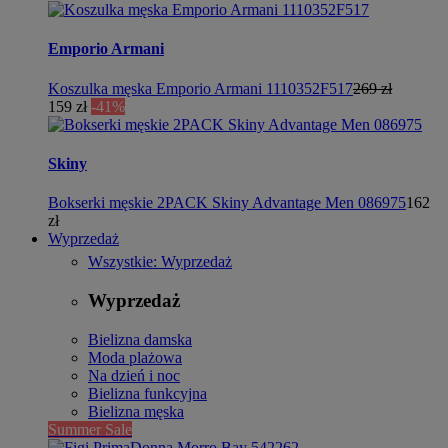
Emporio Armani
Koszulka męska Emporio Armani 1110352F517
269 zł
159 zł
-41%
Skiny
Bokserki męskie 2PACK Skiny Advantage Men 086975
162
zł
Wyprzedaż
Wszystkie: Wyprzedaż
Wyprzedaż
Bielizna damska
Moda plażowa
Na dzień i noc
Bielizna funkcyjna
Bielizna męska
Summer Sale