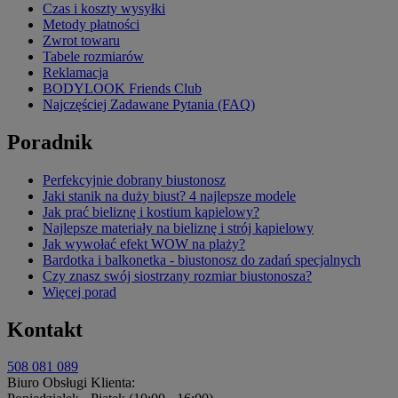
Czas i koszty wysyłki
Metody płatności
Zwrot towaru
Tabele rozmiarów
Reklamacja
BODYLOOK Friends Club
Najczęściej Zadawane Pytania (FAQ)
Poradnik
Perfekcyjnie dobrany biustonosz
Jaki stanik na duży biust? 4 najlepsze modele
Jak prać bieliznę i kostium kąpielowy?
Najlepsze materiały na bieliznę i strój kąpielowy
Jak wywołać efekt WOW na plaży?
Bardotka i balkonetka - biustonosz do zadań specjalnych
Czy znasz swój siostrzany rozmiar biustonosza?
Więcej porad
Kontakt
508 081 089
Biuro Obsługi Klienta: