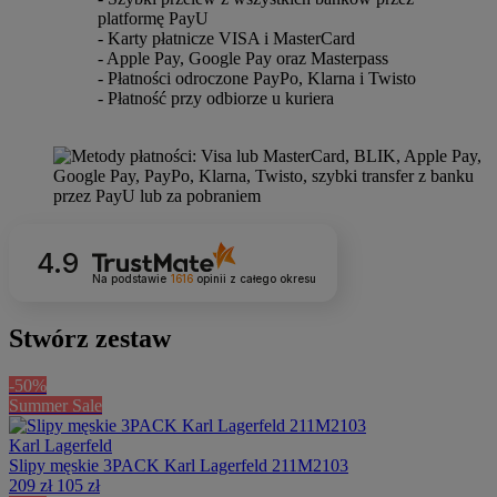
platformę PayU
- Karty płatnicze VISA i MasterCard
- Apple Pay, Google Pay oraz Masterpass
- Płatności odroczone PayPo, Klarna i Twisto
- Płatność przy odbiorze u kuriera
4.9
Na podstawie
1616
opinii
z całego okresu
Stwórz zestaw
-50%
Summer Sale
Karl Lagerfeld
Slipy męskie 3PACK Karl Lagerfeld 211M2103
209 zł
105 zł