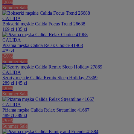
-20%
Summer Sale
CALIDA
Bokserki męskie Calida Focus Trend 26688
169 zł
135 zł
CALIDA
Piżama męska Calida Relax Choice 41968
479 zł
-50%
Summer Sale
CALIDA
Szorty męskie Calida Remix Sleep Holiday 27869
289 zł
145 zł
-20%
Summer Sale
CALIDA
Piżama męska Calida Relax Streamline 41667
489 zł
389 zł
-30%
Summer Sale