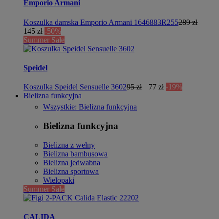
Emporio Armani
Koszulka damska Emporio Armani 1646883R255
289 zł
145 zł
-50%
Summer Sale
Speidel
Koszulka Speidel Sensuelle 3602
95 zł
77 zł
-19%
Bielizna funkcyjna
Wszystkie: Bielizna funkcyjna
Bielizna funkcyjna
Bielizna z wełny
Bielizna bambusowa
Bielizna jedwabna
Bielizna sportowa
Wielopaki
Summer Sale
CALIDA