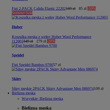
Figi 2-PACK Calida Elastic 22202
169 zł
85 zł
-50%
Summer Sale
Huber
Koszulka męska z wełny Huber Wool Performance
112003
349 zł
279 zł
-20%
Speidel
Figi Speidel Bambus 9700
57 zł
Skiny
Slipy męskie 2PACK Skiny Advantage Men 086974
109 zł
Bielizna męska
Wszystkie: Bielizna męska
Bielizna męska