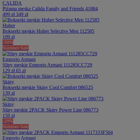
CALIDA
Piżama męska Calida Family and Friends 41884
499 zł
349 zł
Huber
Bokserki męskie Huber Selective Men 112585
109 zł
-50%
Summer Sale
Emporio Armani
Slipy męskie Emporio Armani 111285CC729
129 zł
65 zł
Skiny
Bokserki męskie Skiny Cool Comfort 086525
139 zł
Skiny
Slipy męskie 2PACK Skiny Power Line 086773
159 zł
-20%
Summer Sale
Emporio Armani