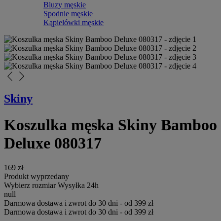
Bluzy męskie
Spodnie męskie
Kąpielówki męskie
arrow_back_ios_new
arrow_forward_ios
Skiny
Koszulka męska Skiny Bamboo
Deluxe 080317
169 zł
Produkt wyprzedany
Wybierz rozmiar
Wysyłka 24h
null
Darmowa dostawa i zwrot do 30 dni - od 399 zł
Darmowa dostawa i zwrot do 30 dni - od 399 zł