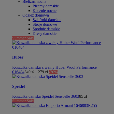
Bielizna nocna
Piżamy damskie
Koszule nocne
Odzież domowa
Szlafroki damskie
Stroje domowe
Spodnie damskie
Dresy damskie
Summer Sale
Huber
Koszulka damska z wełny Huber Wool Performance
016484
349 zł
279 zł
-20%
Speidel
Koszulka damska Speidel Sensuelle 3603
85 zł
Summer Sale