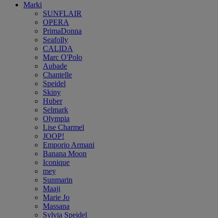
Marki
SUNFLAIR
OPERA
PrimaDonna
Seafolly
CALIDA
Marc O'Polo
Aubade
Chantelle
Speidel
Skiny
Huber
Selmark
Olympia
Lise Charmel
JOOP!
Emporio Armani
Banana Moon
Iconique
mey
Sunmarin
Maaji
Marie Jo
Massana
Sylvia Speidel