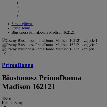
Strona główna
PrimaDonna
Biustonosz PrimaDonna Madison 162121
arrow_back_ios_new
arrow_forward_ios
PrimaDonna
Biustonosz PrimaDonna
Madison 162121
460 zł
Kolor:
czarny
+8