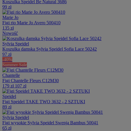
Koszulka Speidel Be Natural 3686
99 zł
Marie Jo
Figi rio Marie Jo Avero 500410
135 zł
Nowość
Sylvia Speidel
Koszulka damska Sylvia Speidel Sofia Lace 50242
97 zł
-40%
Summer Sale
Chantelle
Figi Chantelle Fleurs C12M30
179 zł
107 zł
Speidel
Figi Speidel TAKE TWO 3632 - 2 SZTUKI
89 zł
Sylvia Speidel
Figi wysokie Sylvia Speidel Swenja Bambus 50041
65 zł