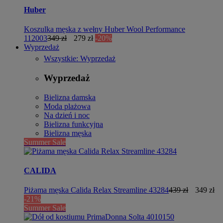
Huber
Koszulka męska z wełny Huber Wool Performance
112003
349 zł
279 zł
-20%
Wyprzedaż
Wszystkie: Wyprzedaż
Wyprzedaż
Bielizna damska
Moda plażowa
Na dzień i noc
Bielizna funkcyjna
Bielizna męska
Summer Sale
CALIDA
Piżama męska Calida Relax Streamline 43284
439 zł
349 zł
-21%
Summer Sale