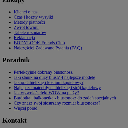
Klienci o nas
Czas i koszty wysyłki
Metody płatności
Zwrot towaru
Tabele rozmiarów
Reklamacja
BODYLOOK Friends Club
Najczęściej Zadawane Pytania (FAQ)
Poradnik
Perfekcyjnie dobrany biustonosz
Jaki stanik na duży biust? 4 najlepsze modele
Jak prać bieliznę i kostium kąpielowy?
Najlepsze materiały na bieliznę i strój kąpielowy
Jak wywołać efekt WOW na plaży?
Bardotka i balkonetka - biustonosz do zadań specjalnych
Czy znasz swój siostrzany rozmiar biustonosza?
Więcej porad
Kontakt