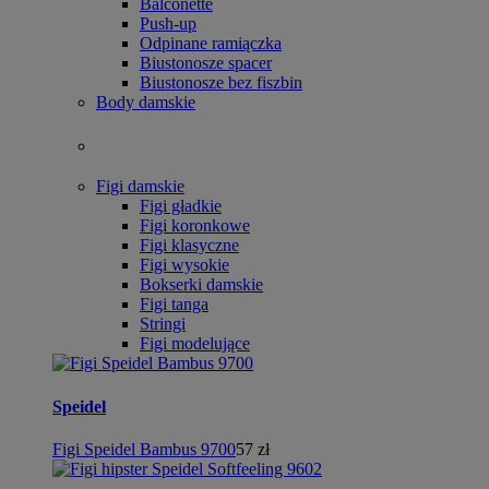
Balconette
Push-up
Odpinane ramiączka
Biustonosze spacer
Biustonosze bez fiszbin
Body damskie
Figi damskie
Figi gładkie
Figi koronkowe
Figi klasyczne
Figi wysokie
Bokserki damskie
Figi tanga
Stringi
Figi modelujące
Speidel
Figi Speidel Bambus 9700
57 zł