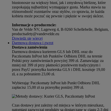
biustonosze na większy biust, jak i zmysłową bieliznę, które
zaspokajają najbardziej wymagające gusta. Marka stawia na
różnorodność rozmiarów oraz stylów, co sprawia, że każda
kobieta może poczuć się pewnie i pięknie w swojej skórze.
Informacje o producencie:
Van de Velde NV, Lageweg 4, B-9260 Schellebelle, Belgium,
productsafety@vandevelde.eu
Dowiedz się więcej
Darmowa dostawa i zwrot
Dostawa zamówienia
Darmowa dostawa kurierem GLS lub DHL oraz do
Paczkomatu InPost lub Punktów Odbioru DHL na terenie
Polski przy zamówieniach powyżej 399 zł. Zamawiając za
mniej niż 399 zł przy płatności przelewem tradycyjnym i
przez PayU przesyłka kurierska GLS i DHL kosztuje 19,00
zł, a za pobraniem 23,00 zł.
Wybierając Paczkomaty InPost lub Punkt Odbioru DHL
zapłacisz 15,00 zł za przesyłkę poniżej 399 zł.
Czas dostawy jest zależny od miejsca w którym mieszkasz,
natomiast zazwyczaj produkty są dostarczane w ciągu 2-3 dni