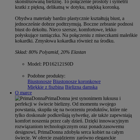
skonstruowaną bieliznę. To połączenie prostoty i symetrii
kratki z piękną, delikatną w dotyku, miękką koronką.
Obydwa materiały bardzo plastycznie kształtują biust, a
jednocześnie dobrze podtrzymują. Boczne zebranie podnosi
biust do dekoltu. Nieco szersze, komfortowe, lekko
połyskujące ramiączka. Na połączeniu z miseczkami maleńkie
kokardki. Zmysłowa kokardka również na środku.
Skład: 80% Polyamid, 20% Elastan
Model
: PD162121S0D
Podobne produkty
:
Biustonosze
Biustonosze koronkowe
Miękkie z fiszbiną
Bielizna damska
O marce
PrimaDonna jest synonimem luksusu i
perfekcji w świecie bielizny. Od momentu swojego
powstania, skupiła się na tworzeniu produktów, które nie
tylko doskonale podkreślają sylwetkę, ale także zapewniają
komfort noszenia przez cały dzień. Dzięki innowacyjnym
rozwiązaniom technologicznym oraz ponadczasowemu
designowi, PrimaDonna zdobyła serca kobiet na całym
świecie. W ofercie znajdziemy zarówno eleganckie