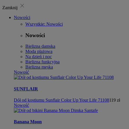
close
Zamknij
Nowości
Wszystkie: Nowości
Nowości
Bielizna damska
Moda plażowa
Na dzień i noc
Bielizna funkcyjna
Bielizna męska
Nowość
SUNFLAIR
Dół od kostiumu Sunflair Color Up Your Life 71108
119 zł
Nowość
Banana Moon