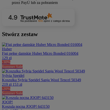
4.9
Na podstawie
1616
opinii
z całego okresu
Stwórz zestaw
Huber
Figi pełne damskie Huber Micro Bonded 016004
129 zł
-30%
Summer Sale
Sylvia Speidel
Koszulka Sylvia Speidel Sanja Wool Tencel 50349
219 zł
153 zł
-20%
Summer Sale
JOOP!
Koszula nocna JOOP! 643150