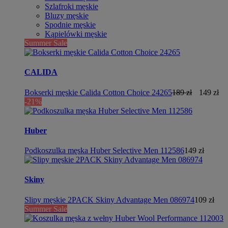
Szlafroki męskie
Bluzy męskie
Spodnie męskie
Kąpielówki męskie
Summer Sale
CALIDA
Bokserki męskie Calida Cotton Choice 24265
189 zł
149 zł
-21%
Huber
Podkoszulka męska Huber Selective Men 112586
149 zł
Skiny
Slipy męskie 2PACK Skiny Advantage Men 086974
109 zł
Summer Sale