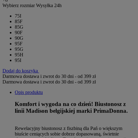
Wybierz rozmiar
Wysyłka 24h
75I
85F
85G
90F
90G
95F
95G
95H
95I
Dodaj do koszyka
Darmowa dostawa i zwrot do 30 dni - od 399 zł
Darmowa dostawa i zwrot do 30 dni - od 399 zł
Opis produktu
Komfort i wygoda na co dzień! Biustonosz z
linii Madison belgijskiej marki PrimaDonna.
Rewelacyjny biustonosz z fiszbiną dla Pań o większym
biuście ceniących sobie dobrze dopasowaną, świetnie