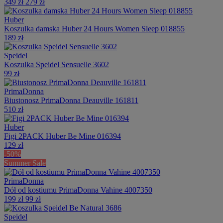
349 zł
279 zł
Huber
Koszulka damska Huber 24 Hours Women Sleep 018855
189 zł
Speidel
Koszulka Speidel Sensuelle 3602
99 zł
PrimaDonna
Biustonosz PrimaDonna Deauville 161811
510 zł
Huber
Figi 2PACK Huber Be Mine 016394
129 zł
-50%
Summer Sale
PrimaDonna
Dół od kostiumu PrimaDonna Vahine 4007350
199 zł
99 zł
Speidel