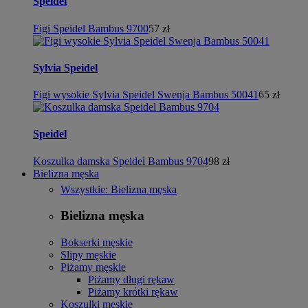
Speidel
Figi Speidel Bambus 9700
57 zł
Sylvia Speidel
Figi wysokie Sylvia Speidel Swenja Bambus 50041
65 zł
Speidel
Koszulka damska Speidel Bambus 9704
98 zł
Bielizna męska
Wszystkie: Bielizna męska
Bielizna męska
Bokserki męskie
Slipy męskie
Piżamy męskie
Piżamy długi rękaw
Piżamy krótki rękaw
Koszulki męskie