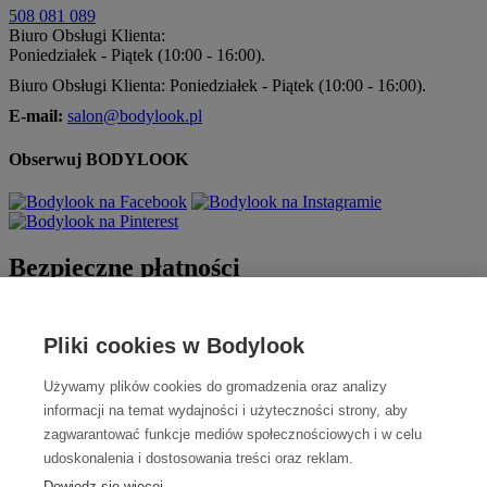
508 081 089
Biuro Obsługi Klienta:
Poniedziałek - Piątek (10:00 - 16:00).
Biuro Obsługi Klienta: Poniedziałek - Piątek (10:00 - 16:00).
E-mail:
salon@bodylook.pl
Obserwuj BODYLOOK
Bezpieczne płatności
Pliki cookies w Bodylook
Używamy plików cookies do gromadzenia oraz analizy
informacji na temat wydajności i użyteczności strony, aby
zagwarantować funkcje mediów społecznościowych i w celu
udoskonalenia i dostosowania treści oraz reklam.
Szybka dostawa
Dowiedz się więcej