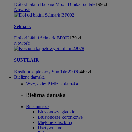
Dół od bikini Banana Moon Dimka Santafe
199 zł
Nowość
Selmark
Dół od bikini Selmark BP002
179 zł
Nowość
SUNFLAIR
Kostium kąpielowy Sunflair 22078
449 zł
Bielizna damska
Wszystkie: Bielizna damska
Bielizna damska
Biustonosze
Biustonosze gładkie
Biustonosze koronkowe
Miękkie z fiszbiną
Usztywniane