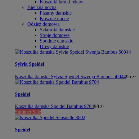
Koszulki krótki rękaw
Bielizna nocna
Piżamy damskie
Koszule nocne
Odzież domowa
Szlafroki damskie
Stroje domowe
Spodnie damskie
Dresy damskie
Sylvia Speidel
Koszulka damska Sylvia Speidel Swenja Bambus 50044
95 zł
Speidel
Koszulka damska Speidel Bambus 9704
98 zł
Summer Sale
Speidel