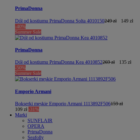
PrimaDonna
Dół od kostiumu PrimaDonna Solta 4010150
249 zł
149 zł
-40%
Summer Sale
PrimaDonna
Dół od kostiumu PrimaDonna Kea 4010852
269 zł
135 zł
-50%
Summer Sale
Emporio Armani
Bokserki męskie Emporio Armani 1113892F506
159 zł
109 zł
-31%
Marki
SUNFLAIR
OPERA
PrimaDonna
Seafolly