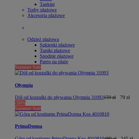
Tankini
Torby plażowe
Akcesoria plażowe
Odzież plażowa
Sukienki plażowe
Tuniki plażowe
Spodnie plażowe
Pareo na plażę
Summer Sale
Olympia
Dół od koszulki do pływania Olympia 31093
159 zł
79 zł
-50%
Summer Sale
PrimaDonna
Góra od kostiumu PrimaDonna Kea 4010810
489 zł
245 zł