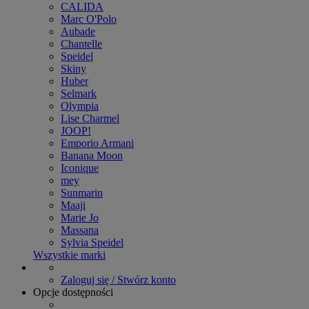
CALIDA
Marc O'Polo
Aubade
Chantelle
Speidel
Skiny
Huber
Selmark
Olympia
Lise Charmel
JOOP!
Emporio Armani
Banana Moon
Iconique
mey
Sunmarin
Maaji
Marie Jo
Massana
Sylvia Speidel
Wszystkie marki
Zaloguj się / Stwórz konto
Opcje dostępności