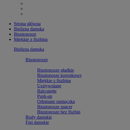
Strona główna
Bielizna damska
Biustonosze
Miękkie z fiszbiną
Bielizna damska
Biustonosze
Biustonosze gładkie
Biustonosze koronkowe
Miękkie z fiszbiną
Usztywniane
Balconette
Push-up
Odpinane ramiączka
Biustonosze spacer
Biustonosze bez fiszbin
Body damskie
Figi damskie