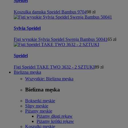
Speidel
Koszulka damska Speidel Bambus 9704
98 zł
Sylvia Speidel
Figi wysokie Sylvia Speidel Swenja Bambus 50041
65 zł
Speidel
Figi Speidel TAKE TWO 3632 - 2 SZTUKI
89 zł
Bielizna męska
Wszystkie: Bielizna męska
Bielizna męska
Bokserki męskie
Slipy męskie
Piżamy męskie
Piżamy długi rękaw
Piżamy krótki rękaw
Koszulki męskie