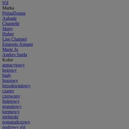
95I
Marka
PrimaDonna
Aubade
Chantelle
Skiny
Huber
Lise Charmel
Emporio Armani
Marie Jo
Andres Sarda
Kolor
antracytowy
beżowy
biały
brązowy
brzoskwiniowy
czarny
czerwony
fioletowy
granatowy
kremowy
niebieski
pomarańczowy
pudrowy róż