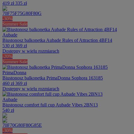
419 zł
335 zł
70F
75F
75G
80F
80G
-30%
Summer Sale
Aubade
Biustonosz balkonetka Aubade Rules of Attraction 4BF14
530 zł
369 zł
Dostępny w wielu rozmiarach
-20%
Summer Sale
PrimaDonna
Biustonosz balkonetka PrimaDonna Sophora 163185
460 zł
369 zł
Dostępny w wielu rozmiarach
Aubade
Biustonosz comfort full cup Aubade Vibes 2BN13
540 zł
70F
70G
80F
80G
85E
-30%