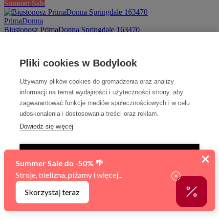
Summer Sale
PrimaDonna
Biustonosz PrimaDonna Springdale 163470
510 zł
359 zł
Dostępny w wielu rozmiarach
Pliki cookies w Bodylook
-30%
Summer Sale
Używamy plików cookies do gromadzenia oraz analizy
Chantelle
informacji na temat wydajności i użyteczności strony, aby
Biustonosz Chantelle Legend C15YMU
zagwarantować funkcje mediów społecznościowych i w celu
419 zł
295 zł
udoskonalenia i dostosowania treści oraz reklam.
Dowiedz się więcej
70F
75D
75E
80D
80F
Chantelle
TYLKO NIEZBĘDNE
Biustonosz memory Chantelle Pulp Crush C22MN1
289 zł
AKCEPTUJ WSZYSTKIE
Dostępny w wielu rozmiarach
Aubade
Zarządzaj ustawieniami
Biustonosz comfort full cup Aubade Vibes 2BN13
540 zł