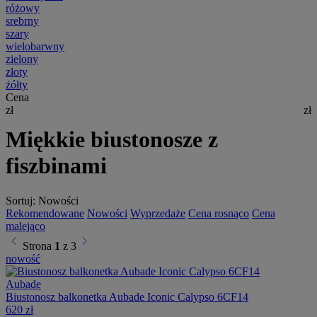
różowy
srebrny
szary
wielobarwny
zielony
złoty
żółty
Cena
zł
zł
Miękkie biustonosze z
fiszbinami
Sortuj:
Nowości
Rekomendowane
Nowości
Wyprzedaże
Cena rosnąco
Cena
malejąco
chevron_left
chevron_right
Strona
1
z 3
nowość
Aubade
Biustonosz balkonetka Aubade Iconic Calypso 6CF14
620 zł