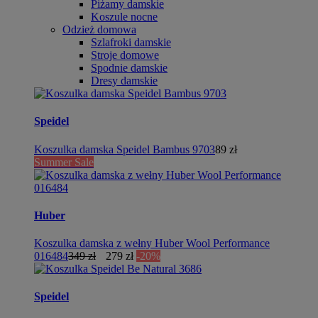
Piżamy damskie
Koszule nocne
Odzież domowa
Szlafroki damskie
Stroje domowe
Spodnie damskie
Dresy damskie
Speidel
Koszulka damska Speidel Bambus 9703
89 zł
Summer Sale
Huber
Koszulka damska z wełny Huber Wool Performance
016484
349 zł
279 zł
-20%
Speidel