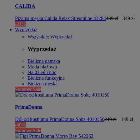
CALIDA
Piżama męska Calida Relax Streamline 43284
439 zł
349 zł
-21%
Wyprzedaż
Wszystkie: Wyprzedaż
Wyprzedaż
Bielizna damska
Moda plażowa
Na dzień i noc
Bielizna funkcyjna
Bielizna męska
Summer Sale
PrimaDonna
Dół od kostiumu PrimaDonna Solta 4010150
249 zł
149 zł
-40%
Summer Sale