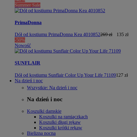
Summer Sale
PrimaDonna
Dół od kostiumu PrimaDonna Kea 4010852
269 zł
135 zł
-50%
Nowość
SUNFLAIR
Dół od kostiumu Sunflair Color Up Your Life 71109
127 zł
Na dzień i noc
Wszystkie: Na dzień i noc
Na dzień i noc
Koszulki damskie
Koszulki na ramiączkach
Koszulki długi rękaw
Koszulki krótki rękaw
Bielizna nocna