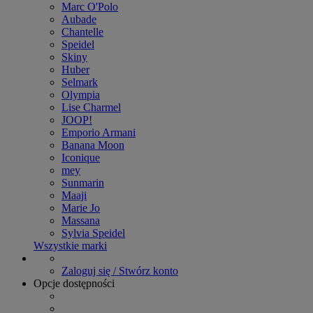
Marc O'Polo
Aubade
Chantelle
Speidel
Skiny
Huber
Selmark
Olympia
Lise Charmel
JOOP!
Emporio Armani
Banana Moon
Iconique
mey
Sunmarin
Maaji
Marie Jo
Massana
Sylvia Speidel
Wszystkie marki
Zaloguj się / Stwórz konto
Opcje dostępności