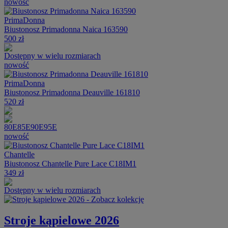
nowość
PrimaDonna
Biustonosz Primadonna Naica 163590
500 zł
Dostępny w wielu rozmiarach
nowość
PrimaDonna
Biustonosz Primadonna Deauville 161810
520 zł
80E
85E
90E
95E
nowość
Chantelle
Biustonosz Chantelle Pure Lace C18IM1
349 zł
Dostępny w wielu rozmiarach
Stroje kąpielowe 2026