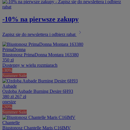
-10% na pierwsze zakupy
chevron_right
Zapisz się do newslettera i odbierz rabat
PrimaDonna
Biustonosz PrimaDonna Montara 163380
350 zł
Dostępny w wielu rozmiarach
-30%
Summer Sale
Aubade
Ozdoba Aubade Burning Desire 6H93
380 zł
267 zł
onesize
-20%
Summer Sale
Chantelle
Biustonosz Chantelle Maris C16IMV