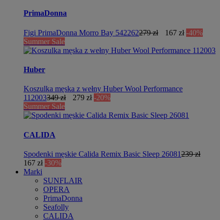
PrimaDonna
Figi PrimaDonna Morro Bay 542262
279 zł
167 zł
-40%
Summer Sale
Huber
Koszulka męska z wełny Huber Wool Performance
112003
349 zł
279 zł
-20%
Summer Sale
CALIDA
Spodenki męskie Calida Remix Basic Sleep 26081
239 zł
167 zł
-30%
Marki
SUNFLAIR
OPERA
PrimaDonna
Seafolly
CALIDA