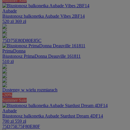
Summer Sale
Aubade
Biustonosz balkonetka Aubade Vibes 2BF14
520 zł
369 zł
75D
75E
80D
80E
85C
PrimaDonna
Biustonosz PrimaDonna Deauville 161811
510 zł
Dostępny w wielu rozmiarach
-20%
Summer Sale
Aubade
Biustonosz balkonetka Aubade Stardust Dream 4DF14
700 zł
559 zł
75D
75E
75F
80E
80F