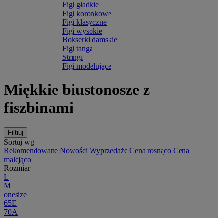
Figi gładkie
Figi koronkowe
Figi klasyczne
Figi wysokie
Bokserki damskie
Figi tanga
Stringi
Figi modelujące
Miękkie biustonosze z
fiszbinami
Filtruj
Sortuj wg
Rekomendowane
Nowości
Wyprzedaże
Cena rosnąco
Cena
malejąco
Rozmiar
L
M
onesize
65E
70A