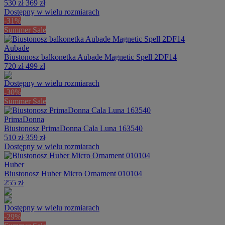
530 zł
369 zł
Dostępny w wielu rozmiarach
-31%
Summer Sale
Aubade
Biustonosz balkonetka Aubade Magnetic Spell 2DF14
720 zł
499 zł
Dostępny w wielu rozmiarach
-30%
Summer Sale
PrimaDonna
Biustonosz PrimaDonna Cala Luna 163540
510 zł
359 zł
Dostępny w wielu rozmiarach
Huber
Biustonosz Huber Micro Ornament 010104
255 zł
Dostępny w wielu rozmiarach
-29%