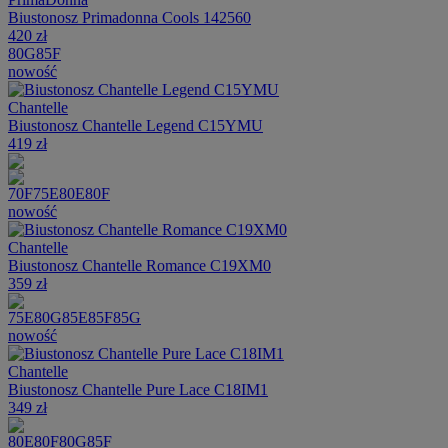
Biustonosz Primadonna Cools 142560
420 zł
80G
85F
nowość
Chantelle
Biustonosz Chantelle Legend C15YMU
419 zł
70F
75E
80E
80F
nowość
Chantelle
Biustonosz Chantelle Romance C19XM0
359 zł
75E
80G
85E
85F
85G
nowość
Chantelle
Biustonosz Chantelle Pure Lace C18IM1
349 zł
80E
80F
80G
85F