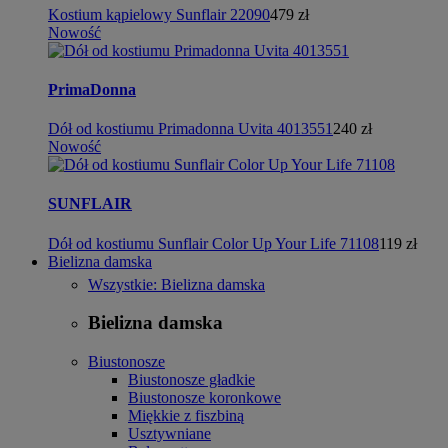
Kostium kąpielowy Sunflair 22090
479 zł
Nowość
PrimaDonna
Dół od kostiumu Primadonna Uvita 4013551
240 zł
Nowość
SUNFLAIR
Dół od kostiumu Sunflair Color Up Your Life 71108
119 zł
Bielizna damska
Wszystkie: Bielizna damska
Bielizna damska
Biustonosze
Biustonosze gładkie
Biustonosze koronkowe
Miękkie z fiszbiną
Usztywniane