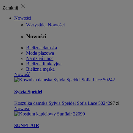
close
Zamknij
Nowości
Wszystkie: Nowości
Nowości
Bielizna damska
Moda plażowa
Na dzień i noc
Bielizna funkcyjna
Bielizna męska
Nowość
Sylvia Speidel
Koszulka damska Sylvia Speidel Sofia Lace 50242
97 zł
Nowość
SUNFLAIR