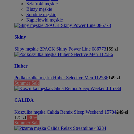
Szlafroki męskie
Bluzy męskie
Spodnie męskie
Kąpielówki męskie
Skiny
Slipy męskie 2PACK Skiny Power Line 086773
159 zł
Huber
Podkoszulka męska Huber Selective Men 112586
149 zł
Summer Sale
CALIDA
Koszulka męska Calida Remix Sleep Weekend 15784
249 zł
175 zł
-30%
Summer Sale