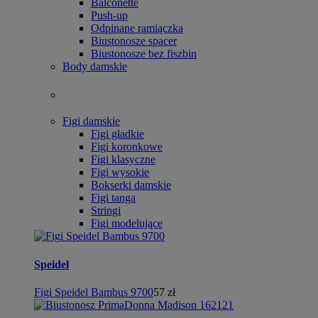
Balconette
Push-up
Odpinane ramiączka
Biustonosze spacer
Biustonosze bez fiszbin
Body damskie
Figi damskie
Figi gładkie
Figi koronkowe
Figi klasyczne
Figi wysokie
Bokserki damskie
Figi tanga
Stringi
Figi modelujące
Speidel
Figi Speidel Bambus 9700
57 zł