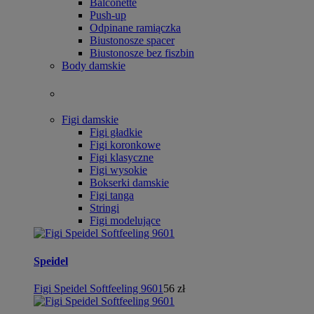
Balconette
Push-up
Odpinane ramiączka
Biustonosze spacer
Biustonosze bez fiszbin
Body damskie
Figi damskie
Figi gładkie
Figi koronkowe
Figi klasyczne
Figi wysokie
Bokserki damskie
Figi tanga
Stringi
Figi modelujące
Speidel
Figi Speidel Softfeeling 9601
56 zł