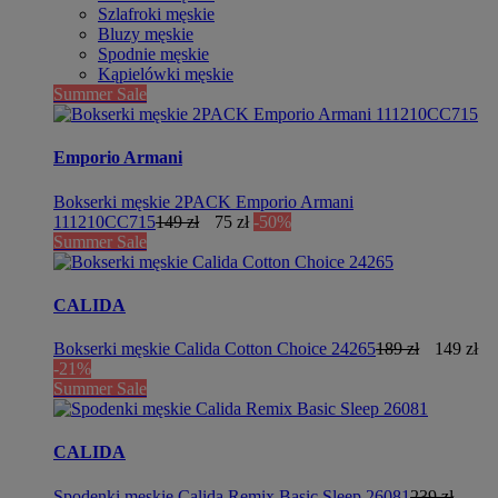
Szlafroki męskie
Bluzy męskie
Spodnie męskie
Kąpielówki męskie
Summer Sale
Emporio Armani
Bokserki męskie 2PACK Emporio Armani
111210CC715
149 zł
75 zł
-50%
Summer Sale
CALIDA
Bokserki męskie Calida Cotton Choice 24265
189 zł
149 zł
-21%
Summer Sale
CALIDA
Spodenki męskie Calida Remix Basic Sleep 26081
239 zł