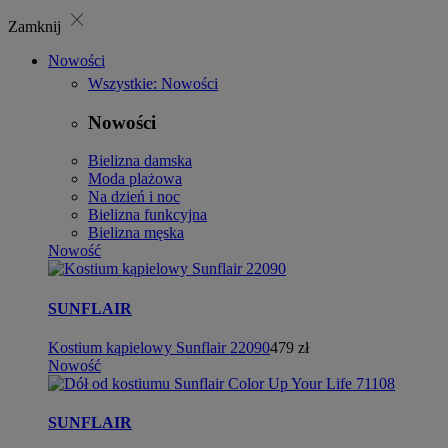
close
Zamknij
Nowości
Wszystkie: Nowości
Nowości
Bielizna damska
Moda plażowa
Na dzień i noc
Bielizna funkcyjna
Bielizna męska
Nowość
SUNFLAIR
Kostium kąpielowy Sunflair 22090
479 zł
Nowość
SUNFLAIR