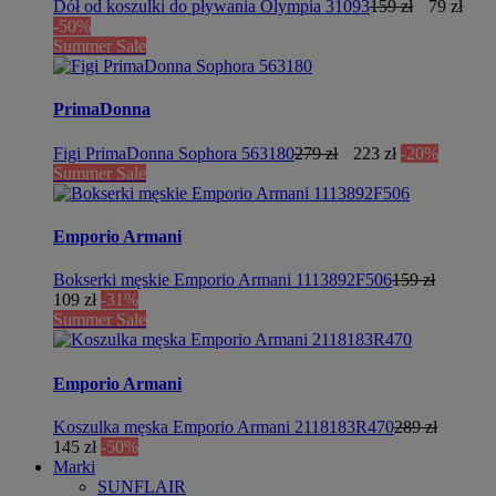
Dół od koszulki do pływania Olympia 31093
159 zł
79 zł
-50%
Summer Sale
PrimaDonna
Figi PrimaDonna Sophora 563180
279 zł
223 zł
-20%
Summer Sale
Emporio Armani
Bokserki męskie Emporio Armani 1113892F506
159 zł
109 zł
-31%
Summer Sale
Emporio Armani
Koszulka męska Emporio Armani 2118183R470
289 zł
145 zł
-50%
Marki
SUNFLAIR