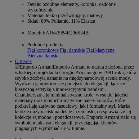
Detale
: ozdobne elementy, koronka, ozdobne
wykończenie
Materiał
: lekko prześwitujący, matowy
Skład
: 89% Poliamid, 11% Elastan
Model
: EA1643984R206S24B
Podobne produkty
:
Figi koronkowe
Figi damskie
Figi klasyczne
Bielizna damska
O marce
Emporio Armani to marka założona przez
włoskiego projektanta Giorgio Armaniego w 1981 roku, która
szybko zdobyła uznanie na międzynarodowej scenie mody.
Wyróżnia ją nowoczesne podejście do elegancji, łączące
klasyczną estetykę z innowacyjnymi trendami.
Charakteryzują ją minimalistyczne kroje, wysokiej jakości
materiały oraz monochromatyczne palety kolorów, które
podkreślają zarówno casualowy, jak i formalny styl. Marka
kładzie duży nacisk na detale i rzemiosło, co sprawia, że jej
kolekcje są modne i ponadczasowe. Emporio Armani stało się
symbolem luksusu i elegancji, przyciągając klientów
pragnących wyróżniać się w tłumie.