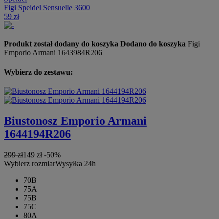
Figi Speidel Sensuelle 3600
59 zł
Produkt został dodany do koszyka
Dodano do koszyka
Figi
Emporio Armani 1643984R206
Wybierz do zestawu:
Biustonosz Emporio Armani
1644194R206
299 zł
149 zł
-50%
Wybierz rozmiar
Wysyłka 24h
70B
75A
75B
75C
80A