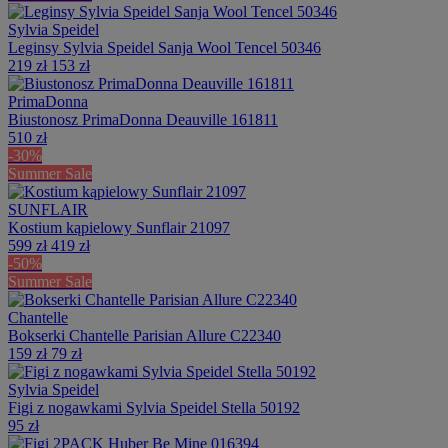
Sylvia Speidel
Leginsy Sylvia Speidel Sanja Wool Tencel 50346
219 zł
153 zł
PrimaDonna
Biustonosz PrimaDonna Deauville 161811
510 zł
-30%
Summer Sale
SUNFLAIR
Kostium kąpielowy Sunflair 21097
599 zł
419 zł
-50%
Summer Sale
Chantelle
Bokserki Chantelle Parisian Allure C22340
159 zł
79 zł
Sylvia Speidel
Figi z nogawkami Sylvia Speidel Stella 50192
95 zł