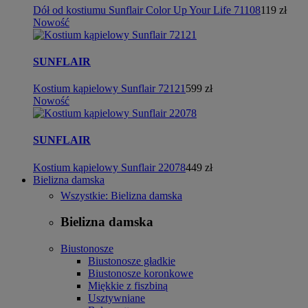
Dół od kostiumu Sunflair Color Up Your Life 71108
119 zł
Nowość
SUNFLAIR
Kostium kąpielowy Sunflair 72121
599 zł
Nowość
SUNFLAIR
Kostium kąpielowy Sunflair 22078
449 zł
Bielizna damska
Wszystkie: Bielizna damska
Bielizna damska
Biustonosze
Biustonosze gładkie
Biustonosze koronkowe
Miękkie z fiszbiną
Usztywniane