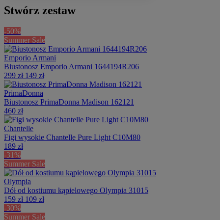
Stwórz zestaw
-50%
Summer Sale
Emporio Armani
Biustonosz Emporio Armani 1644194R206
299 zł
149 zł
PrimaDonna
Biustonosz PrimaDonna Madison 162121
460 zł
Chantelle
Figi wysokie Chantelle Pure Light C10M80
189 zł
-31%
Summer Sale
Olympia
Dół od kostiumu kąpielowego Olympia 31015
159 zł
109 zł
-30%
Summer Sale