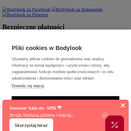
Bezpieczne płatności
Pliki cookies w Bodylook
Używamy plików cookies do gromadzenia oraz analizy
informacji na temat wydajności i użyteczności strony, aby
zagwarantować funkcje mediów społecznościowych i w celu
udoskonalenia i dostosowania treści oraz reklam.
Szybka dostawa
Dowiedz się więcej
TYLKO NIEZBĘDNE
AKCEPTUJ WSZYSTKIE
Sfinansowano w ramach reakcji Unii na pandemię COVID-19.
Zarządzaj ustawieniami