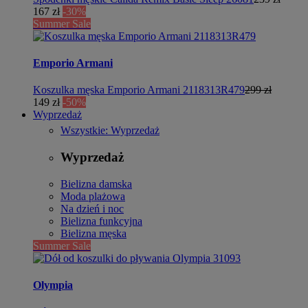
167 zł
-30%
Summer Sale
Emporio Armani
Koszulka męska Emporio Armani 2118313R479
299 zł
149 zł
-50%
Wyprzedaż
Wszystkie: Wyprzedaż
Wyprzedaż
Bielizna damska
Moda plażowa
Na dzień i noc
Bielizna funkcyjna
Bielizna męska
Summer Sale
Olympia