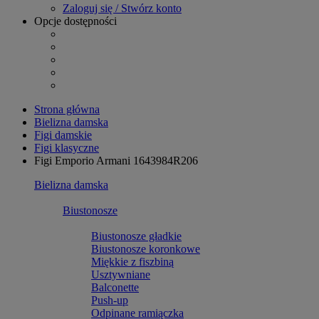
Zaloguj się / Stwórz konto
Opcje dostępności
Strona główna
Bielizna damska
Figi damskie
Figi klasyczne
Figi Emporio Armani 1643984R206
Bielizna damska
Biustonosze
Biustonosze gładkie
Biustonosze koronkowe
Miękkie z fiszbiną
Usztywniane
Balconette
Push-up
Odpinane ramiączka