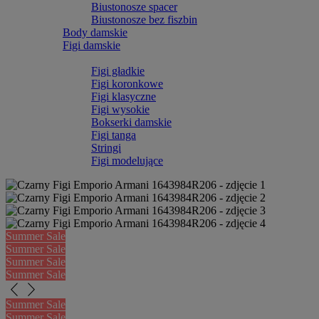
Biustonosze spacer
Biustonosze bez fiszbin
Body damskie
Figi damskie
Figi gładkie
Figi koronkowe
Figi klasyczne
Figi wysokie
Bokserki damskie
Figi tanga
Stringi
Figi modelujące
Summer Sale
Summer Sale
Summer Sale
Summer Sale
arrow_back_ios_new
arrow_forward_ios
Summer Sale
Summer Sale