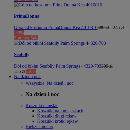
PrimaDonna
Góra od kostiumu PrimaDonna Kea 4010810
489 zł
245 zł
-50%
Summer Sale
Seafolly
Dół od bikini Seafolly Palm Springs 44320-703
309 zł
155 zł
-50%
Na dzień i noc
Wszystkie: Na dzień i noc
Na dzień i noc
Koszulki damskie
Koszulki na ramiączkach
Koszulki długi rękaw
Koszulki krótki rękaw
Bielizna nocna