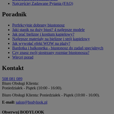
Najczęściej Zadawane Pytania (FAQ)
Poradnik
Perfekcyjnie dobrany biustonosz
Jaki stanik na duży biust? 4 najlepsze modele
Jak prać bieliznę i kostium kąpielowy?
Najlepsze materiały na bieliznę i strój kąpielowy
Jak wywołać efekt WOW na plaży?
Bardotka i balkonetka - biustonosz do zadań specjalnych
Czy znasz swój siostrzany rozmiar biustonosza?
Więcej porad
Kontakt
508 081 089
Biuro Obsługi Klienta:
Poniedziałek - Piątek (10:00 - 16:00).
Biuro Obsługi Klienta: Poniedziałek - Piątek (10:00 - 16:00).
E-mail:
salon@bodylook.pl
Obserwuj BODYLOOK