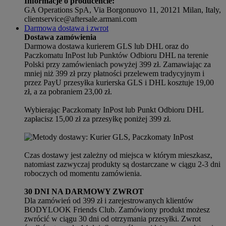
Informacje o producencie:
GA Operations SpA, Via Borgonuovo 11, 20121 Milan, Italy,
clientservice@aftersale.armani.com
Darmowa dostawa i zwrot
Dostawa zamówienia
Darmowa dostawa kurierem GLS lub DHL oraz do
Paczkomatu InPost lub Punktów Odbioru DHL na terenie
Polski przy zamówieniach powyżej 399 zł. Zamawiając za
mniej niż 399 zł przy płatności przelewem tradycyjnym i
przez PayU przesyłka kurierska GLS i DHL kosztuje 19,00
zł, a za pobraniem 23,00 zł.
Wybierając Paczkomaty InPost lub Punkt Odbioru DHL
zapłacisz 15,00 zł za przesyłkę poniżej 399 zł.
Czas dostawy jest zależny od miejsca w którym mieszkasz,
natomiast zazwyczaj produkty są dostarczane w ciągu 2-3 dni
roboczych od momentu zamówienia.
30 DNI NA DARMOWY ZWROT
Dla zamówień od 399 zł i zarejestrowanych klientów
BODYLOOK Friends Club. Zamówiony produkt możesz
zwrócić w ciągu 30 dni od otrzymania przesyłki. Zwrot