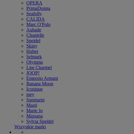
OPERA
PrimaDonna
Seafolly
CALIDA
Marc O'Polo
Aubade
Chantelle
Speidel
Skiny
Huber
Selmark
Olympia
Lise Charmel
JOOP!
Emporio Armani
Banana Moon
Iconique
mey
Sunmarin
Maaji
Marie Jo
Massana
Sylvia Speidel
Wszystkie marki