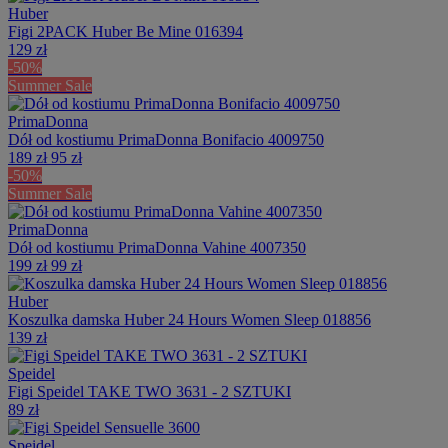
Huber
Figi 2PACK Huber Be Mine 016394
129 zł
-50%
Summer Sale
PrimaDonna
Dół od kostiumu PrimaDonna Bonifacio 4009750
189 zł
95 zł
-50%
Summer Sale
PrimaDonna
Dół od kostiumu PrimaDonna Vahine 4007350
199 zł
99 zł
Huber
Koszulka damska Huber 24 Hours Women Sleep 018856
139 zł
Speidel
Figi Speidel TAKE TWO 3631 - 2 SZTUKI
89 zł
Speidel