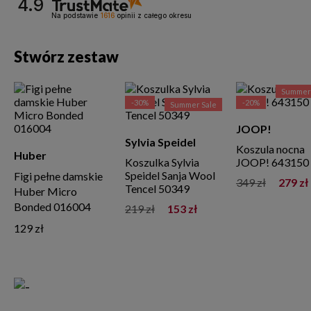
4.9
Na podstawie
1616
opinii
z całego okresu
Stwórz zestaw
Summer 
-30%
-20%
Summer Sale
JOOP!
Sylvia Speidel
Koszula nocna
Huber
Koszulka Sylvia
JOOP! 643150
Speidel Sanja Wool
Figi pełne damskie
349 zł
279 zł
Tencel 50349
Huber Micro
Bonded 016004
219 zł
153 zł
129 zł