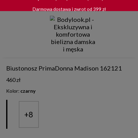
Darmowa dostawa i zwrot od 399 zł
"Bardzo dobra jakość produktów." Małgorzata
Wygodny zwrot do 30 dni
"Szybka i terminowa dostawa." Roma
★★★★★ 4.9/5.0 - 1 597 opinii TrustMate
PrimaDonna
Biustonosz PrimaDonna Madison 162121
460 zł
Kolor:
czarny
+8