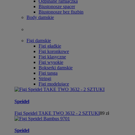
Odpinane ramiączka
Biustonosze spacer
Biustonosze bez fiszbin
Body damskie
Figi damskie
Figi gładkie
Figi koronkowe
Figi klasyczne
Figi wysokie
Bokserki damskie
Figi tanga
Stringi
Figi modelujące
Speidel
Figi Speidel TAKE TWO 3632 - 2 SZTUKI
89 zł
Speidel