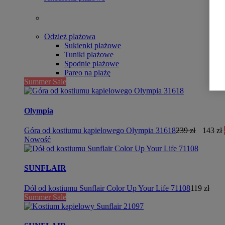
Odzież plażowa
Sukienki plażowe
Tuniki plażowe
Spodnie plażowe
Pareo na plażę
Summer Sale
Olympia
Góra od kostiumu kąpielowego Olympia 31618
239 zł
143 zł
Nowość
SUNFLAIR
Dół od kostiumu Sunflair Color Up Your Life 71108
119 zł
Summer Sale