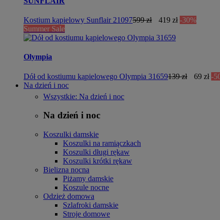
SUNFLAIR
Kostium kąpielowy Sunflair 21097
599 zł
419 zł
-30%
Summer Sale
Olympia
Dół od kostiumu kąpielowego Olympia 31659
139 zł
69 zł
-5
Na dzień i noc
Wszystkie: Na dzień i noc
Na dzień i noc
Koszulki damskie
Koszulki na ramiączkach
Koszulki długi rękaw
Koszulki krótki rękaw
Bielizna nocna
Piżamy damskie
Koszule nocne
Odzież domowa
Szlafroki damskie
Stroje domowe