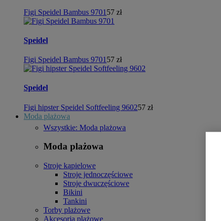
Figi Speidel Bambus 9701
57 zł
Speidel
Figi Speidel Bambus 9701
57 zł
Speidel
Figi hipster Speidel Softfeeling 9602
57 zł
Moda plażowa
Wszystkie: Moda plażowa
Moda plażowa
Stroje kąpielowe
Stroje jednoczęściowe
Stroje dwuczęściowe
Bikini
Tankini
Torby plażowe
Akcesoria plażowe