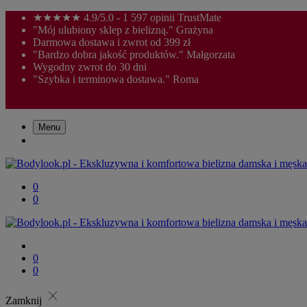
★★★★★ 4.9/5.0 - 1 597 opinii TrustMate
"Mój ulubiony sklep z bielizną." Grażyna
Darmowa dostawa i zwrot od 399 zł
"Bardzo dobra jakość produktów." Małgorzata
Wygodny zwrot do 30 dni
"Szybka i terminowa dostawa." Roma
Menu
0
0
0
0
close
Zamknij