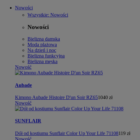
Nowości
Wszystkie: Nowości
Nowości
Bielizna damska
Moda plażowa
Na dzień i noc
Bielizna funkcyjna
Bielizna męska
Nowość
Aubade
Kimono Aubade Histoire D'un Soir RZ65
1040 zł
Nowość
SUNFLAIR
Dół od kostiumu Sunflair Color Up Your Life 71108
119 zł
Nowość