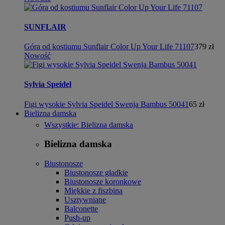
SUNFLAIR
Góra od kostiumu Sunflair Color Up Your Life 71107
379 zł
Nowość
Sylvia Speidel
Figi wysokie Sylvia Speidel Swenja Bambus 50041
65 zł
Bielizna damska
Wszystkie: Bielizna damska
Bielizna damska
Biustonosze
Biustonosze gładkie
Biustonosze koronkowe
Miękkie z fiszbiną
Usztywniane
Balconette
Push-up