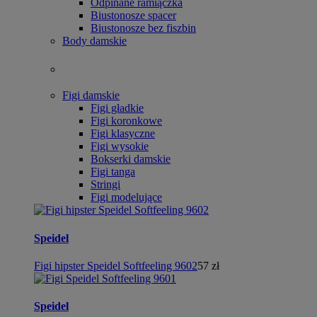
Odpinane ramiączka
Biustonosze spacer
Biustonosze bez fiszbin
Body damskie
Figi damskie
Figi gładkie
Figi koronkowe
Figi klasyczne
Figi wysokie
Bokserki damskie
Figi tanga
Stringi
Figi modelujące
Speidel
Figi hipster Speidel Softfeeling 9602
57 zł
Speidel