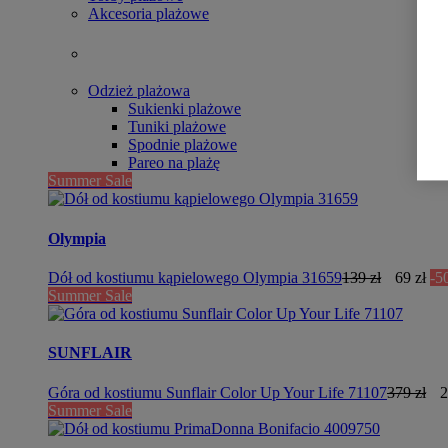
Akcesoria plażowe
Odzież plażowa
Sukienki plażowe
Tuniki plażowe
Spodnie plażowe
Pareo na plażę
Summer Sale
Olympia
Dół od kostiumu kąpielowego Olympia 31659
139 zł
69 zł
-5
Summer Sale
SUNFLAIR
Góra od kostiumu Sunflair Color Up Your Life 71107
379 zł
2
Summer Sale