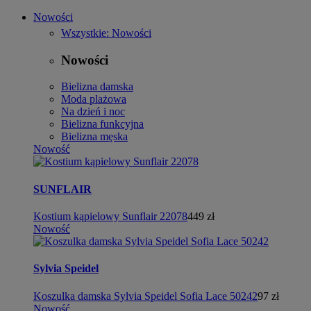
Nowości
Wszystkie: Nowości
Nowości
Bielizna damska
Moda plażowa
Na dzień i noc
Bielizna funkcyjna
Bielizna męska
Nowość
SUNFLAIR
Kostium kąpielowy Sunflair 22078
449 zł
Nowość
Sylvia Speidel
Koszulka damska Sylvia Speidel Sofia Lace 50242
97 zł
Nowość