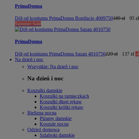
PrimaDonna
Dół od kostiumu PrimaDonna Bonifacio 4009750
189 zł
95 zł
Summer Sale
PrimaDonna
Dół od kostiumu PrimaDonna Sazan 4010750
229 zł
137 zł
-
Na dzień i noc
Wszystkie: Na dzień i noc
Na dzień i noc
Koszulki damskie
Koszulki na ramiączkach
Koszulki długi rękaw
Koszulki krótki rękaw
Bielizna nocna
Piżamy damskie
Koszule nocne
Odzież domowa
Szlafroki damskie