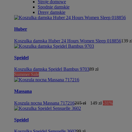
Stroje domowe
Spodnie damskie
Dresy damskie
Huber
Koszulka damska Huber 24 Hours Women Sleep 018856
139 z
Speidel
Koszulka damska Speidel Bambus 9703
89 zł
Summer Sale
Massana
Koszula nocna Massana 717216
215 zł
149 zł
-31%
Speidel
Koszulka Speidel Sensuelle 3602
99 zł