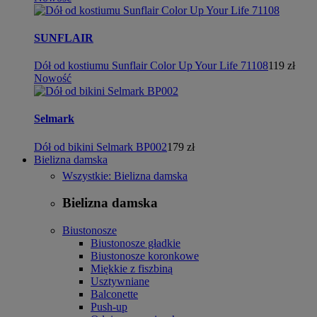
SUNFLAIR
Dół od kostiumu Sunflair Color Up Your Life 71108
119 zł
Nowość
Selmark
Dół od bikini Selmark BP002
179 zł
Bielizna damska
Wszystkie: Bielizna damska
Bielizna damska
Biustonosze
Biustonosze gładkie
Biustonosze koronkowe
Miękkie z fiszbiną
Usztywniane
Balconette
Push-up