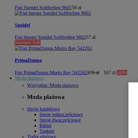
Figi Speidel Softfeeling 9601
56 zł
Speidel
Figi hipster Speidel Softfeeling 9602
57 zł
Summer Sale
PrimaDonna
Figi PrimaDonna Morro Bay 542262
279 zł
167 zł
-40%
Moda plażowa
Wszystkie: Moda plażowa
Moda plażowa
Stroje kąpielowe
Stroje jednoczęściowe
Stroje dwuczęściowe
Bikini
Tankini
Torby plażowe