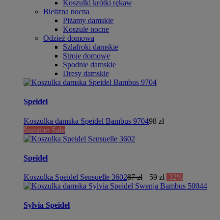
Koszulki krótki rękaw
Bielizna nocna
Piżamy damskie
Koszule nocne
Odzież domowa
Szlafroki damskie
Stroje domowe
Spodnie damskie
Dresy damskie
Speidel
Koszulka damska Speidel Bambus 9704
98 zł
Summer Sale
Speidel
Koszulka Speidel Sensuelle 3602
87 zł
59 zł
-32%
Sylvia Speidel