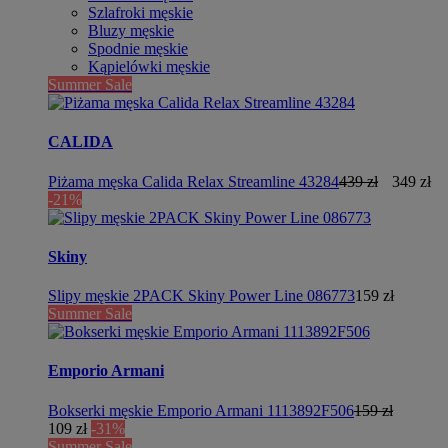
Szlafroki męskie
Bluzy męskie
Spodnie męskie
Kąpielówki męskie
Summer Sale
CALIDA
Piżama męska Calida Relax Streamline 43284
439 zł
349 zł
-21%
Skiny
Slipy męskie 2PACK Skiny Power Line 086773
159 zł
Summer Sale
Emporio Armani
Bokserki męskie Emporio Armani 1113892F506
159 zł
109 zł
-31%
Summer Sale