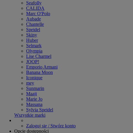
Seafolly
CALIDA
Marc O'Polo
Aubade
Chantelle
Speidel
Skiny
Huber
Selmark
Olympia
Lise Charmel
JOOP!
Emporio Armani
Banana Moon
Iconique
mey
Sunmarin
Maaji
Marie Jo
Massana
Sylvia Speidel
Wszystkie marki
Zaloguj się / Stwórz konto
Opcje dostępności