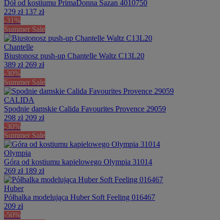
Dół od kostiumu PrimaDonna Sazan 4010750
229 zł
137 zł
-31%
Summer Sale
Chantelle
Biustonosz push-up Chantelle Waltz C13L20
389 zł
269 zł
-30%
Summer Sale
CALIDA
Spodnie damskie Calida Favourites Provence 29059
298 zł
209 zł
-30%
Summer Sale
Olympia
Góra od kostiumu kąpielowego Olympia 31014
269 zł
189 zł
Huber
Półhalka modelująca Huber Soft Feeling 016467
209 zł
-50%