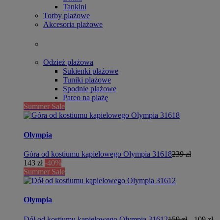
Tankini
Torby plażowe
Akcesoria plażowe
Odzież plażowa
Sukienki plażowe
Tuniki plażowe
Spodnie plażowe
Pareo na plażę
Summer Sale
Olympia
Góra od kostiumu kąpielowego Olympia 31618
239 zł
143 zł
-40%
Summer Sale
Olympia
Dół od kostiumu kąpielowego Olympia 31612
159 zł
109 zł