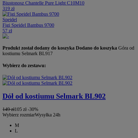
Biustonosz Chantelle Pure Light C10M10
319 zł
Speidel
Figi Speidel Bambus 9700
57 zł
Produkt został dodany do koszyka
Dodano do koszyka
Góra od
kostiumu Selmark BL917
Wybierz do zestawu:
Dół od kostiumu Selmark BL902
149 zł
105 zł
-30%
Wybierz rozmiar
Wysyłka 24h
M
L