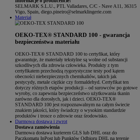
Informacje o producencie:
SELMARK S.L.U., PTL Valladares, C/C - Nave A11, 36315
Vigo, Spain, diego.pineiro@selmarklingerie.com
Materiał
OEKO-TEX® STANDARD 100 - gwarancja
bezpieczeństwa materiału
OEKO-TEX® STANDARD 100 to certyfikat, który
gwarantuje, że materiały tekstylne są wolne od substancji
szkodliwych dla zdrowia człowieka. Produkty z tym
certyfikatem przechodzą rygorystyczne testy pod kątem
obecności niebezpiecznych chemikaliów, takich jak
pestycydy, metale ciężkie czy formaldehyd. Certyfikat ten
dotyczy różnych etapów produkcji – od surowców po gotowe
wyroby, co zapewnia bezpieczeństwo użytkowania tkanin
zarówno dla dorosłych, jak i dzieci. OEKO-TEX®
STANDARD 100 jest rozpoznawalnym na całym świecie
znakiem jakości, który świadczy o wysokim standardzie
produktów i trosce o zdrowie oraz środowisko.
Darmowa dostawa i zwrot
Dostawa zamówienia
Darmowa dostawa kurierem GLS lub DHL oraz do
Paczkomatu InPost lub Punktów Odbioru DHL na terenie