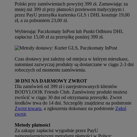
Polski przy zamówieniach powyżej 399 zł. Zamawiając za
mniej niż 399 zł przy płatności przelewem tradycyjnym i
przez PayU przesyłka kurierska GLS i DHL kosztuje 19,00
zł, a za pobraniem 23,00 zł.
Wybierając Paczkomaty InPost lub Punkt Odbioru DHL
zapłacisz 15,00 zł za przesyłkę poniżej 399 zł.
Czas dostawy jest zależny od miejsca w którym mieszkasz,
natomiast zazwyczaj produkty są dostarczane w ciągu 2-3 dni
roboczych od momentu zamówienia.
30 DNI NA DARMOWY ZWROT
Dla zamówień od 399 zł i zarejestrowanych klientów
BODYLOOK Friends Club. Zamówiony produkt możesz
zwrócić w ciągu 30 dni od otrzymania przesyłki. Zwrot
środków trwa do 14 dni. Szczegóły znajdziesz na podstronie
Zwrot towaru
, a zgłoszenia dokonasz na podstronie
Zgłoś
zwrot
.
Metody płatności
Za zakupy zapłacisz wygodnie przez PayU
najpopularniejszymi metodami płatności w Polsce: