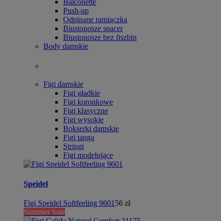
Balconette
Push-up
Odpinane ramiączka
Biustonosze spacer
Biustonosze bez fiszbin
Body damskie
Figi damskie
Figi gładkie
Figi koronkowe
Figi klasyczne
Figi wysokie
Bokserki damskie
Figi tanga
Stringi
Figi modelujące
Speidel
Figi Speidel Softfeeling 9601
56 zł
Summer Sale