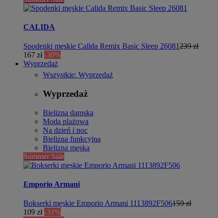
CALIDA
Spodenki męskie Calida Remix Basic Sleep 26081
239 zł
167 zł
-30%
Wyprzedaż
Wszystkie: Wyprzedaż
Wyprzedaż
Bielizna damska
Moda plażowa
Na dzień i noc
Bielizna funkcyjna
Bielizna męska
Summer Sale
Emporio Armani
Bokserki męskie Emporio Armani 1113892F506
159 zł
109 zł
-31%