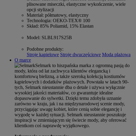
plisowane miseczki, elastyczne wykończenie, wiele
opcji stylizacji
Materiał
: półmatowy, elastyczny
Technologia
: OEKO-TEX® 100
Skład
: 85% Poliamid, 15% Elastan
Model
: SLBL917S25B
Podobne produkty
:
Stroje kąpielowe
Stroje dwuczęściowe
Moda plażowa
O marce
Selmark to hiszpańska marka z ogromną pasją do
mody, która od lat zachwyca klientów elegancką i
komfortową bielizną, a także szeroką kolekcją kostiumów
kąpielowych i dodatków plażowych. Powstała w latach 90-
tych, Selmark nieustannie dba o detale i używa wyłącznie
wysokiej jakości materiałów, co gwarantuje idealne
dopasowanie do sylwetki. Dzięki temu zdobyła uznanie
zarówno w kraju, jak i na międzynarodowej scenie mody,
przyciągając uwagę kobiet, które cenią sobie elegancję i
wygodę w każdej sytuacji. Selmark nieustannie poszukuje
inspiracji w zmieniającym się świecie mody, aby oferować
klientkom coś naprawdę wyjątkowego.