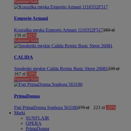
Summer Sale
Emporio Armani
Koszulka męska Emporio Armani 1110352F517
269 zł
159 zł
-41%
Summer Sale
CALIDA
Spodenki męskie Calida Remix Basic Sleep 26081
239 zł
167 zł
-30%
Summer Sale
PrimaDonna
Figi PrimaDonna Sophora 563180
279 zł
223 zł
-20%
Marki
SUNFLAIR
OPERA
PrimaDonna