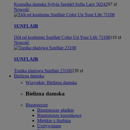
Koszulka damska Sylvia Speidel Sofia Lace 50242
97 zł
Nowość
SUNFLAIR
Dół od kostiumu Sunflair Color Up Your Life 71108
119 zł
Nowość
SUNFLAIR
Tunika plażowa Sunflair 23100
239 zł
Bielizna damska
Wszystkie: Bielizna damska
Bielizna damska
Biustonosze
Biustonosze gładkie
Biustonosze koronkowe
Miękkie z fiszbiną
Usztywniane