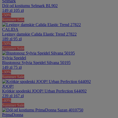
Selmark
Dół od kostiumu Selmark BL902
149 zł
105 zł
-50%
Summer Sale
CALIDA
Leginsy damskie Calida Elastic Trend 27822
189 zł
95 zł
-50%
Summer Sale
Sylvia Speidel
Biustonosz Sylvia Speidel Silvana 50195
149 zł
75 zł
-30%
Summer Sale
JOOP!
Krótkie spodenki JOOP! Urban Perfection 644092
239 zł
167 zł
-40%
Summer Sale
PrimaDonna