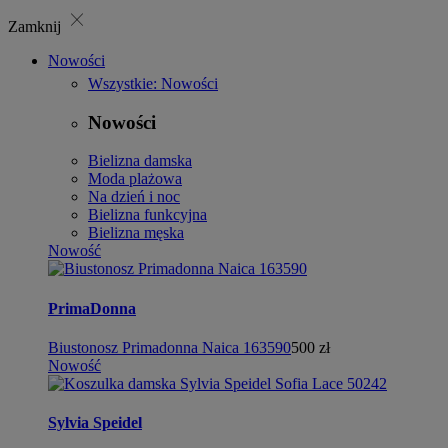
close
Zamknij
Nowości
Wszystkie: Nowości
Nowości
Bielizna damska
Moda plażowa
Na dzień i noc
Bielizna funkcyjna
Bielizna męska
Nowość
PrimaDonna
Biustonosz Primadonna Naica 163590
500 zł
Nowość
Sylvia Speidel