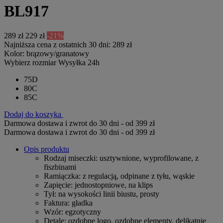
BL917
289 zł
229 zł
-21%
Najniższa cena z ostatnich 30 dni: 289 zł
Kolor:
brązowy/granatowy
Wybierz rozmiar
Wysyłka 24h
75D
80C
85C
Dodaj do koszyka
Darmowa dostawa i zwrot do 30 dni - od 399 zł
Darmowa dostawa i zwrot do 30 dni - od 399 zł
Opis produktu
Rodzaj miseczki
: usztywnione, wyprofilowane, z
fiszbinami
Ramiączka
: z regulacją, odpinane z tyłu, wąskie
Zapięcie
: jednostopniowe, na klips
Tył
: na wysokości linii biustu, prosty
Faktura
: gładka
Wzór
: egzotyczny
Detale
: ozdobne logo, ozdobne elementy, delikatnie