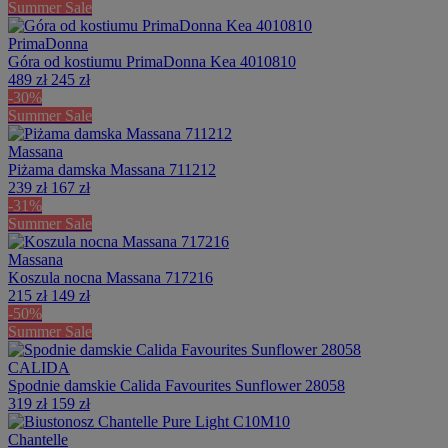
Summer Sale
PrimaDonna
Góra od kostiumu PrimaDonna Kea 4010810
489 zł
245 zł
-30%
Summer Sale
Massana
Piżama damska Massana 711212
239 zł
167 zł
-31%
Summer Sale
Massana
Koszula nocna Massana 717216
215 zł
149 zł
-50%
Summer Sale
CALIDA
Spodnie damskie Calida Favourites Sunflower 28058
319 zł
159 zł
Chantelle