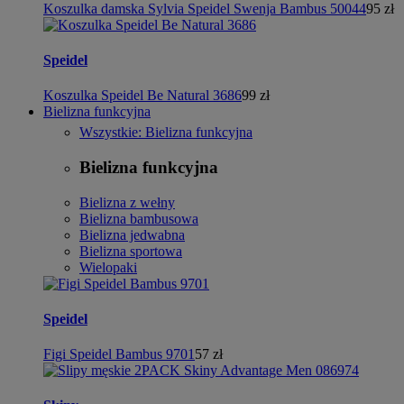
Koszulka damska Sylvia Speidel Swenja Bambus 50044
95 zł
Speidel
Koszulka Speidel Be Natural 3686
99 zł
Bielizna funkcyjna
Wszystkie: Bielizna funkcyjna
Bielizna funkcyjna
Bielizna z wełny
Bielizna bambusowa
Bielizna jedwabna
Bielizna sportowa
Wielopaki
Speidel
Figi Speidel Bambus 9701
57 zł