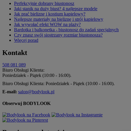
Perfekcyjnie dobrany biustonosz
Jaki stanik na duży biust? 4 najlepsze modele
Jak prać bieliznę i kostium kąpielowy?
Najlepsze materiały na bieliznę i strój kąpielowy
Jak wywołać efekt WOW na plaży?
Bardotka i balkonetka - biustonosz do zadań specjalnych
Czy znasz swój siostrzany rozmiar biustonosza?
Więcej porad
Kontakt
508 081 089
Biuro Obsługi Klienta:
Poniedziałek - Piątek (10:00 - 16:00).
Biuro Obsługi Klienta: Poniedziałek - Piątek (10:00 - 16:00).
E-mail:
salon@bodylook.pl
Obserwuj BODYLOOK