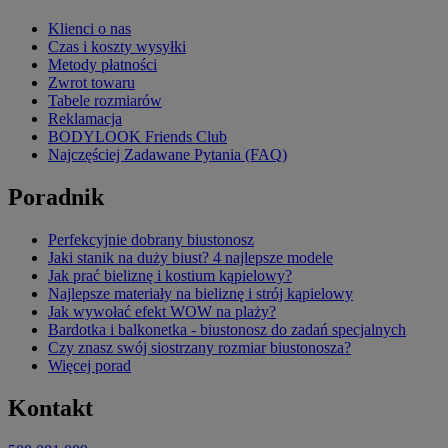
Klienci o nas
Czas i koszty wysyłki
Metody płatności
Zwrot towaru
Tabele rozmiarów
Reklamacja
BODYLOOK Friends Club
Najczęściej Zadawane Pytania (FAQ)
Poradnik
Perfekcyjnie dobrany biustonosz
Jaki stanik na duży biust? 4 najlepsze modele
Jak prać bieliznę i kostium kąpielowy?
Najlepsze materiały na bieliznę i strój kąpielowy
Jak wywołać efekt WOW na plaży?
Bardotka i balkonetka - biustonosz do zadań specjalnych
Czy znasz swój siostrzany rozmiar biustonosza?
Więcej porad
Kontakt