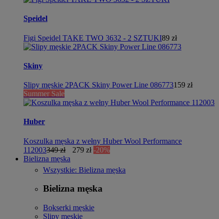
Speidel
Figi Speidel TAKE TWO 3632 - 2 SZTUKI
89 zł
Skiny
Slipy męskie 2PACK Skiny Power Line 086773
159 zł
Summer Sale
Huber
Koszulka męska z wełny Huber Wool Performance
112003
349 zł
279 zł
-20%
Bielizna męska
Wszystkie: Bielizna męska
Bielizna męska
Bokserki męskie
Slipy męskie