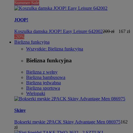
Summer Sale
JOOP!
Koszulka damska JOOP! Easy Leisure 642002
209 zł
167 zł
-20%
Bielizna funkcyjna
Wszystkie: Bielizna funkcyjna
Bielizna funkcyjna
Bielizna z wełny
Bielizna bambusowa
Bielizna jedwabna
Bielizna sportowa
Wielopaki
Skiny
Bokserki męskie 2PACK Skiny Advantage Men 086975
162
zł