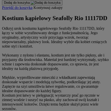
Dodaj do koszyka
Przejdź do koszyka
Kontynuuj zakupy
Kostium kąpielowy Seafolly Rio 11117DD
Odkryj urok kostiumu kąpielowego Seafolly Rio 11117DD, który
łączy w sobie wyrafinowany design z funkcjonalnością. Jego
oryginalny, artystyczny wzór przyciąga wzrok, tworząc
niepowtarzalny, plażowy look. Idealny wybór dla kobiet ceniących
sobie styl i komfort.
Wykonany z nylonu i elastanu, kostium jest nie tylko piękny, ale i
przyjazny dla środowiska. Materiał jest bardziej wytrzymały, szybko
schnie i zapewnia doskonałe dopasowanie, co sprawia, że jest
idealny na każdą plażową przygodę.
Miękkie, wyprofilowane miseczki z wkładkami zapewniają
doskonałe wsparcie i modelują sylwetkę, podkreślając jej atuty.
Zapięcie na szyi umożliwia łatwe regulowanie, co gwarantuje
idealne dopasowanie do każdej figury.
Kostium jest łatwy w pielęgnacji; wystarczy prać go ręcznie w
zimnej wodzie i suszyć na płasko, aby zachował swój kształt i
intensywność kolorów. Dzięki temu będzie służył przez wiele
sezonów.