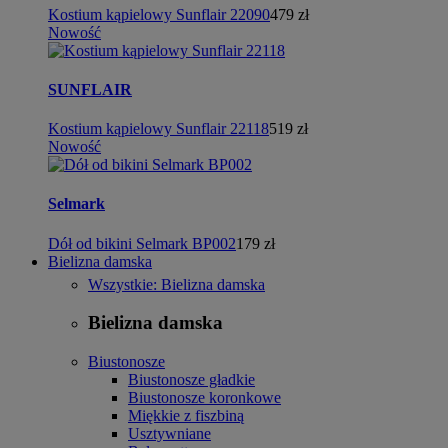
Kostium kąpielowy Sunflair 22090
479 zł
Nowość
SUNFLAIR
Kostium kąpielowy Sunflair 22118
519 zł
Nowość
Selmark
Dół od bikini Selmark BP002
179 zł
Bielizna damska
Wszystkie: Bielizna damska
Bielizna damska
Biustonosze
Biustonosze gładkie
Biustonosze koronkowe
Miękkie z fiszbiną
Usztywniane