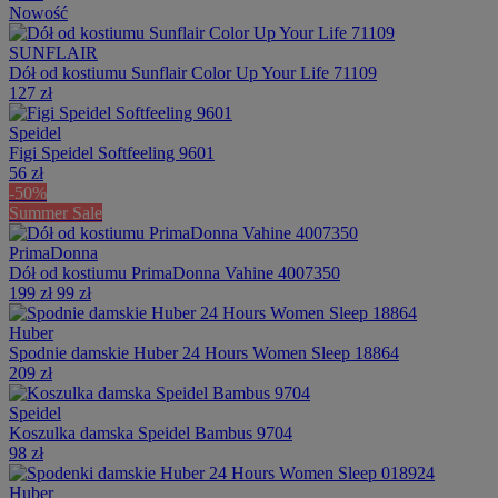
Nowość
SUNFLAIR
Dół od kostiumu Sunflair Color Up Your Life 71109
127 zł
Speidel
Figi Speidel Softfeeling 9601
56 zł
-50%
Summer Sale
PrimaDonna
Dół od kostiumu PrimaDonna Vahine 4007350
199 zł
99 zł
Huber
Spodnie damskie Huber 24 Hours Women Sleep 18864
209 zł
Speidel
Koszulka damska Speidel Bambus 9704
98 zł
Huber