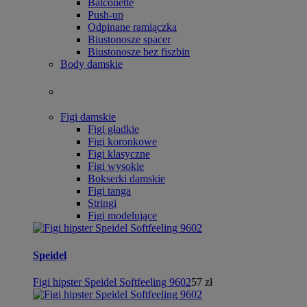
Balconette
Push-up
Odpinane ramiączka
Biustonosze spacer
Biustonosze bez fiszbin
Body damskie
Figi damskie
Figi gładkie
Figi koronkowe
Figi klasyczne
Figi wysokie
Bokserki damskie
Figi tanga
Stringi
Figi modelujące
Speidel
Figi hipster Speidel Softfeeling 9602
57 zł