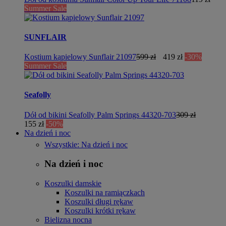
Summer Sale
SUNFLAIR
Kostium kąpielowy Sunflair 21097
599 zł
419 zł
-30%
Summer Sale
Seafolly
Dół od bikini Seafolly Palm Springs 44320-703
309 zł
155 zł
-50%
Na dzień i noc
Wszystkie: Na dzień i noc
Na dzień i noc
Koszulki damskie
Koszulki na ramiączkach
Koszulki długi rękaw
Koszulki krótki rękaw
Bielizna nocna