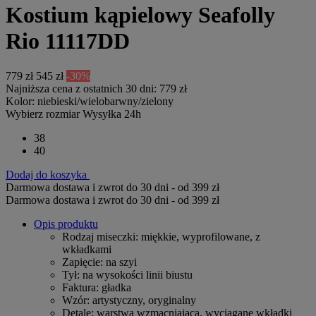
Kostium kąpielowy Seafolly
Rio 11117DD
779 zł
545 zł
-30%
Najniższa cena z ostatnich 30 dni: 779 zł
Kolor:
niebieski/wielobarwny/zielony
Wybierz rozmiar
Wysyłka 24h
38
40
Dodaj do koszyka
Darmowa dostawa i zwrot do 30 dni - od 399 zł
Darmowa dostawa i zwrot do 30 dni - od 399 zł
Opis produktu
Rodzaj miseczki
: miękkie, wyprofilowane, z
wkładkami
Zapięcie
: na szyi
Tył
: na wysokości linii biustu
Faktura
: gładka
Wzór
: artystyczny, oryginalny
Detale
: warstwa wzmacniająca, wyciągane wkładki