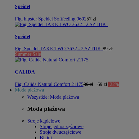
Speidel
Figi hipster Speidel Softfeeling 9602
57 zł
Speidel
Figi Speidel TAKE TWO 3632 - 2 SZTUKI
89 zł
Summer Sale
CALIDA
Figi Calida Natural Comfort 21175
89 zł
69 zł
-22%
Moda plażowa
Wszystkie: Moda plażowa
Moda plażowa
Stroje kąpielowe
Stroje jednoczęściowe
Stroje dwuczęściowe
Bikini