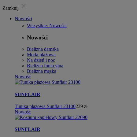
close
Zamknij
Nowości
Wszystkie: Nowości
Nowości
Bielizna damska
Moda plażowa
Na dzień i noc
Bielizna funkcyjna
Bielizna męska
Nowość
SUNFLAIR
Tunika plażowa Sunflair 23100
239 zł
Nowość
SUNFLAIR