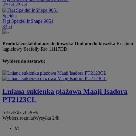
279 zł
223 zł
Speidel
Figi Speidel InShape 9051
83 zł
Produkt został dodany do koszyka
Dodano do koszyka
Kostium
kąpielowy Seafolly Rio 11117DD
Wybierz do zestawu:
Lniana sukienka plażowa Maaji Isadora
PT2123CL
519 zł
363 zł
-30%
Wybierz rozmiar
Wysyłka 24h
M