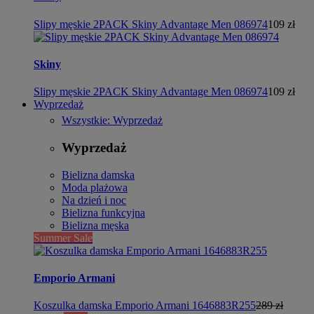
Slipy męskie 2PACK Skiny Advantage Men 086974
109 zł
Skiny
Slipy męskie 2PACK Skiny Advantage Men 086974
109 zł
Wyprzedaż
Wszystkie: Wyprzedaż
Wyprzedaż
Bielizna damska
Moda plażowa
Na dzień i noc
Bielizna funkcyjna
Bielizna męska
Summer Sale
Emporio Armani
Koszulka damska Emporio Armani 1646883R255
289 zł