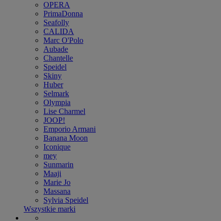
OPERA
PrimaDonna
Seafolly
CALIDA
Marc O'Polo
Aubade
Chantelle
Speidel
Skiny
Huber
Selmark
Olympia
Lise Charmel
JOOP!
Emporio Armani
Banana Moon
Iconique
mey
Sunmarin
Maaji
Marie Jo
Massana
Sylvia Speidel
Wszystkie marki