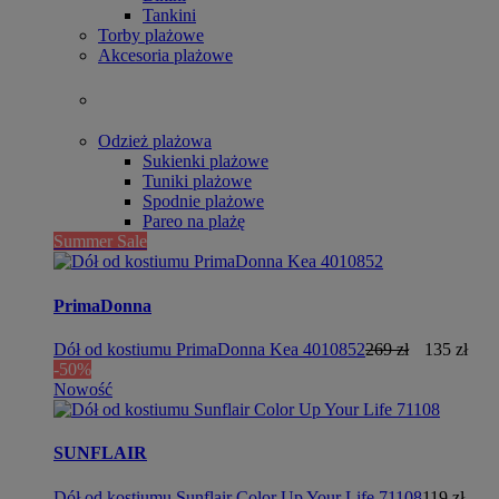
Tankini
Torby plażowe
Akcesoria plażowe
Odzież plażowa
Sukienki plażowe
Tuniki plażowe
Spodnie plażowe
Pareo na plażę
Summer Sale
PrimaDonna
Dół od kostiumu PrimaDonna Kea 4010852
269 zł
135 zł
-50%
Nowość
SUNFLAIR
Dół od kostiumu Sunflair Color Up Your Life 71108
119 zł