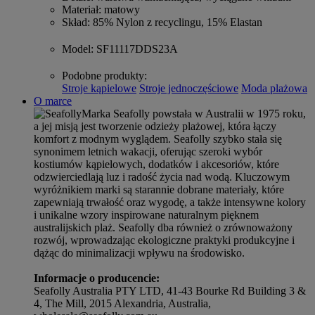
Materiał
: matowy
Skład
: 85% Nylon z recyclingu, 15% Elastan
Model
: SF11117DDS23A
Podobne produkty
:
Stroje kąpielowe
Stroje jednoczęściowe
Moda plażowa
O marce
Marka Seafolly powstała w Australii w 1975 roku,
a jej misją jest tworzenie odzieży plażowej, która łączy
komfort z modnym wyglądem. Seafolly szybko stała się
synonimem letnich wakacji, oferując szeroki wybór
kostiumów kąpielowych, dodatków i akcesoriów, które
odzwierciedlają luz i radość życia nad wodą. Kluczowym
wyróżnikiem marki są starannie dobrane materiały, które
zapewniają trwałość oraz wygodę, a także intensywne kolory
i unikalne wzory inspirowane naturalnym pięknem
australijskich plaż. Seafolly dba również o zrównoważony
rozwój, wprowadzając ekologiczne praktyki produkcyjne i
dążąc do minimalizacji wpływu na środowisko.
Informacje o producencie:
Seafolly Australia PTY LTD, 41-43 Bourke Rd Building 3 &
4, The Mill, 2015 Alexandria, Australia,