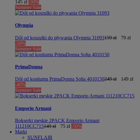
145 zł
-50%
Summer Sale
Olympia
Dół od koszulki do pływania Olympia 31093
159 zł
79 zł
-50%
Summer Sale
PrimaDonna
Dół od kostiumu PrimaDonna Solta 4010150
249 zł
149 zł
-40%
Summer Sale
Emporio Armani
Bokserki męskie 2PACK Emporio Armani
111210CC715
149 zł
75 zł
-50%
Marki
SUNFLAIR