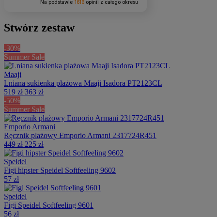
Na podstawie
1616
opinii
z całego okresu
Stwórz zestaw
-30%
Summer Sale
Maaji
Lniana sukienka plażowa Maaji Isadora PT2123CL
519 zł
363 zł
-50%
Summer Sale
Emporio Armani
Ręcznik plażowy Emporio Armani 2317724R451
449 zł
225 zł
Speidel
Figi hipster Speidel Softfeeling 9602
57 zł
Speidel
Figi Speidel Softfeeling 9601
56 zł