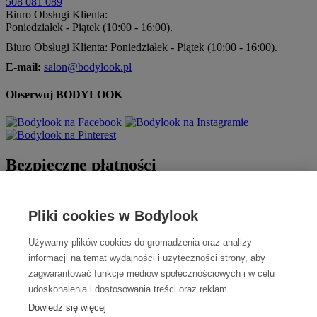
508 081 089
Biuro Obsługi Klienta:
Poniedziałek - Piątek (10:00 - 16:00).
Biuro Obsługi Klienta: Poniedziałek - Piątek (10:00 - 16:00).
E-mail:
salon@bodylook.pl
Obserwuj BODYLOOK
Bezpieczne płatności
Pliki cookies w Bodylook
Używamy plików cookies do gromadzenia oraz analizy
informacji na temat wydajności i użyteczności strony, aby
zagwarantować funkcje mediów społecznościowych i w celu
udoskonalenia i dostosowania treści oraz reklam.
Szybka dostawa
Dowiedz się więcej