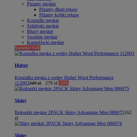
Piżamy męskie
Piżamy długi rękaw
Piżamy krótki rękaw
Koszulki męskie
Szlafroki męskie
Bluzy męskie
Spodnie męskie
Kąpielówki męskie
Summer Sale
Huber
Koszulka męska z wełny Huber Wool Performance
112003
349 zł
279 zł
-20%
Skiny
Bokserki męskie 2PACK Skiny Advantage Men 086975
162
zł
Skiny