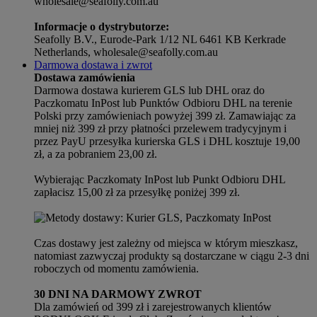
wholesale@seafolly.com.au
Informacje o dystrybutorze:
Seafolly B.V., Eurode-Park 1/12 NL 6461 KB Kerkrade
Netherlands, wholesale@seafolly.com.au
Darmowa dostawa i zwrot
Dostawa zamówienia
Darmowa dostawa kurierem GLS lub DHL oraz do
Paczkomatu InPost lub Punktów Odbioru DHL na terenie
Polski przy zamówieniach powyżej 399 zł. Zamawiając za
mniej niż 399 zł przy płatności przelewem tradycyjnym i
przez PayU przesyłka kurierska GLS i DHL kosztuje 19,00
zł, a za pobraniem 23,00 zł.
Wybierając Paczkomaty InPost lub Punkt Odbioru DHL
zapłacisz 15,00 zł za przesyłkę poniżej 399 zł.
Czas dostawy jest zależny od miejsca w którym mieszkasz,
natomiast zazwyczaj produkty są dostarczane w ciągu 2-3 dni
roboczych od momentu zamówienia.
30 DNI NA DARMOWY ZWROT
Dla zamówień od 399 zł i zarejestrowanych klientów