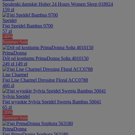
Spodenki damskie Huber 24 Hours Women Sleep 018924
159 zł
Speidel
Figi Speidel Bambus 9700
57 zł
-40%
Summer Sale
PrimaDonna
Dół od kostiumu PrimaDonna Solta 4010150
249 zł
149 zł
Lise Charmel
Figi Lise Charmel Dressing Floral ACC0788
460 zł
Sylvia Speidel
Figi wysokie Sylvia Speidel Swenja Bambus 50041
65 zł
-20%
Summer Sale
PrimaDonna
Figi PrimaDonna Sophora 563180