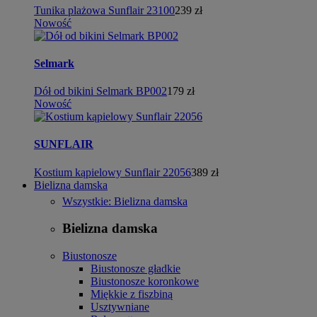
Tunika plażowa Sunflair 23100
239 zł
Nowość
Selmark
Dół od bikini Selmark BP002
179 zł
Nowość
SUNFLAIR
Kostium kąpielowy Sunflair 22056
389 zł
Bielizna damska
Wszystkie: Bielizna damska
Bielizna damska
Biustonosze
Biustonosze gładkie
Biustonosze koronkowe
Miękkie z fiszbiną
Usztywniane