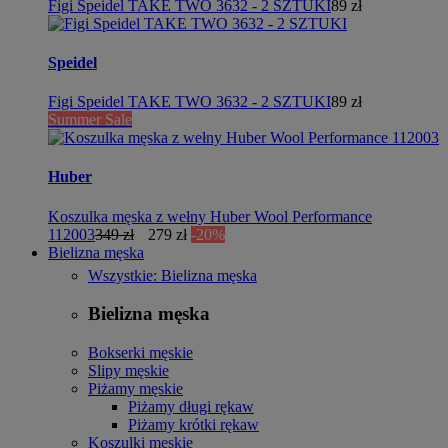
Figi Speidel TAKE TWO 3632 - 2 SZTUKI
89 zł
Speidel
Figi Speidel TAKE TWO 3632 - 2 SZTUKI
89 zł
Summer Sale
Huber
Koszulka męska z wełny Huber Wool Performance
112003
349 zł
279 zł
-20%
Bielizna męska
Wszystkie: Bielizna męska
Bielizna męska
Bokserki męskie
Slipy męskie
Piżamy męskie
Piżamy długi rękaw
Piżamy krótki rękaw
Koszulki męskie