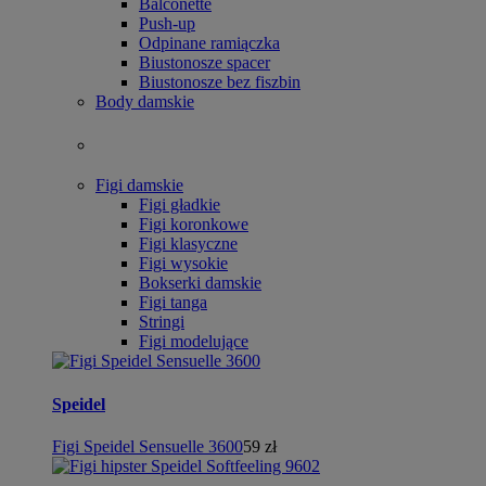
Balconette
Push-up
Odpinane ramiączka
Biustonosze spacer
Biustonosze bez fiszbin
Body damskie
Figi damskie
Figi gładkie
Figi koronkowe
Figi klasyczne
Figi wysokie
Bokserki damskie
Figi tanga
Stringi
Figi modelujące
Speidel
Figi Speidel Sensuelle 3600
59 zł