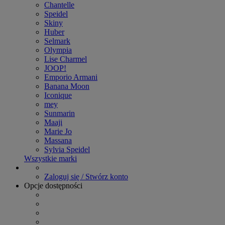
Chantelle
Speidel
Skiny
Huber
Selmark
Olympia
Lise Charmel
JOOP!
Emporio Armani
Banana Moon
Iconique
mey
Sunmarin
Maaji
Marie Jo
Massana
Sylvia Speidel
Wszystkie marki
Zaloguj się / Stwórz konto
Opcje dostępności