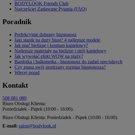
BODYLOOK Friends Club
Najczęściej Zadawane Pytania (FAQ)
Poradnik
Perfekcyjnie dobrany biustonosz
Jaki stanik na duży biust? 4 najlepsze modele
Jak prać bieliznę i kostium kąpielowy?
Najlepsze materiały na bieliznę i strój kąpielowy
Jak wywołać efekt WOW na plaży?
Bardotka i balkonetka - biustonosz do zadań specjalnych
Czy znasz swój siostrzany rozmiar biustonosza?
Więcej porad
Kontakt
508 081 089
Biuro Obsługi Klienta:
Poniedziałek - Piątek (10:00 - 16:00).
Biuro Obsługi Klienta: Poniedziałek - Piątek (10:00 - 16:00).
E-mail:
salon@bodylook.pl