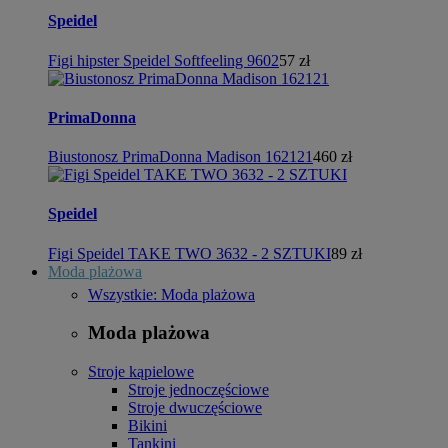
Speidel
Figi hipster Speidel Softfeeling 9602
57 zł
PrimaDonna
Biustonosz PrimaDonna Madison 162121
460 zł
Speidel
Figi Speidel TAKE TWO 3632 - 2 SZTUKI
89 zł
Moda plażowa
Wszystkie: Moda plażowa
Moda plażowa
Stroje kąpielowe
Stroje jednoczęściowe
Stroje dwuczęściowe
Bikini
Tankini