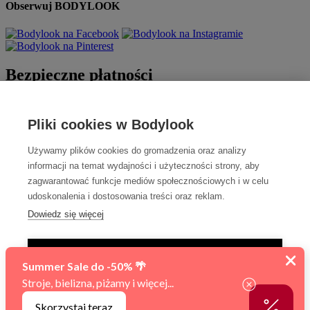
Obserwuj BODYLOOK
Bezpieczne płatności
Pliki cookies w Bodylook
Używamy plików cookies do gromadzenia oraz analizy
informacji na temat wydajności i użyteczności strony, aby
zagwarantować funkcje mediów społecznościowych i w celu
udoskonalenia i dostosowania treści oraz reklam.
Szybka dostawa
Dowiedz się więcej
TYLKO NIEZBĘDNE
AKCEPTUJ WSZYSTKIE
Sfinansowano w ramach reakcji Unii na pandemię COVID-19.