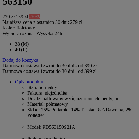
563150
279 zł
139 zł
-50%
Najniższa cena z ostatnich 30 dni: 279 zł
Kolor:
fioletowy
Wybierz rozmiar
Wysyłka 24h
38
(M)
40
(L)
Dodaj do koszyka
Darmowa dostawa i zwrot do 30 dni - od 399 zł
Darmowa dostawa i zwrot do 30 dni - od 399 zł
Opis produktu
Stan
: normalny
Faktura
: niejednolita
Detale
: haftowany wzór, ozdobne elementy, tiul
Materiał
: półmatowy
Skład
: 75% Poliamid, 14% Elastan, 8% Bawełna, 2%
Poliester
Model
: PD563150S21A
Podobne produkty
: