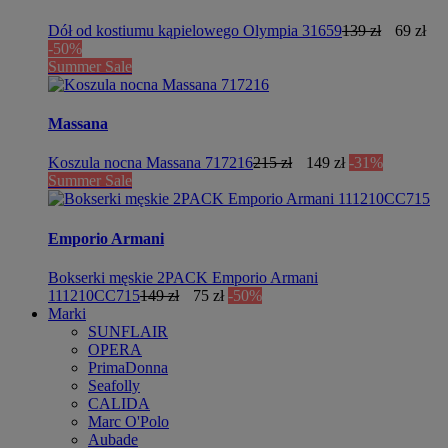
Dół od kostiumu kąpielowego Olympia 31659
139 zł
69 zł
-50%
Summer Sale
Massana
Koszula nocna Massana 717216
215 zł
149 zł
-31%
Summer Sale
Emporio Armani
Bokserki męskie 2PACK Emporio Armani
111210CC715
149 zł
75 zł
-50%
Marki
SUNFLAIR
OPERA
PrimaDonna
Seafolly
CALIDA
Marc O'Polo
Aubade