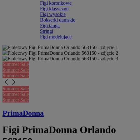
Figi koronkowe
Figi klasyczne
Figi wysokie
Bokserki damskie
Figi tanga
Stringi
Figi modelujące
Summer Sale
Summer Sale
Summer Sale
arrow_back_ios_new
arrow_forward_ios
Summer Sale
Summer Sale
Summer Sale
PrimaDonna
Figi PrimaDonna Orlando