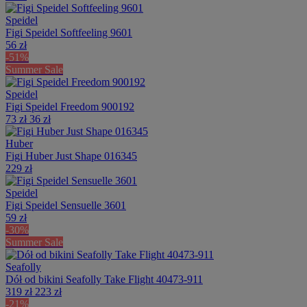
Speidel
Figi Speidel Softfeeling 9601
56 zł
-51%
Summer Sale
Speidel
Figi Speidel Freedom 900192
73 zł
36 zł
Huber
Figi Huber Just Shape 016345
229 zł
Speidel
Figi Speidel Sensuelle 3601
59 zł
-30%
Summer Sale
Seafolly
Dół od bikini Seafolly Take Flight 40473-911
319 zł
223 zł
-21%