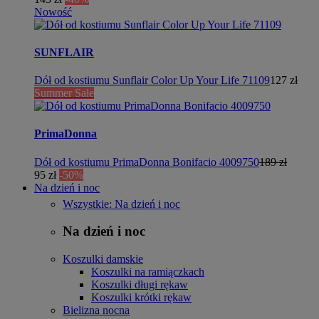
Nowość
SUNFLAIR
Dół od kostiumu Sunflair Color Up Your Life 71109
127 zł
Summer Sale
PrimaDonna
Dół od kostiumu PrimaDonna Bonifacio 4009750
189 zł
95 zł
-50%
Na dzień i noc
Wszystkie: Na dzień i noc
Na dzień i noc
Koszulki damskie
Koszulki na ramiączkach
Koszulki długi rękaw
Koszulki krótki rękaw
Bielizna nocna