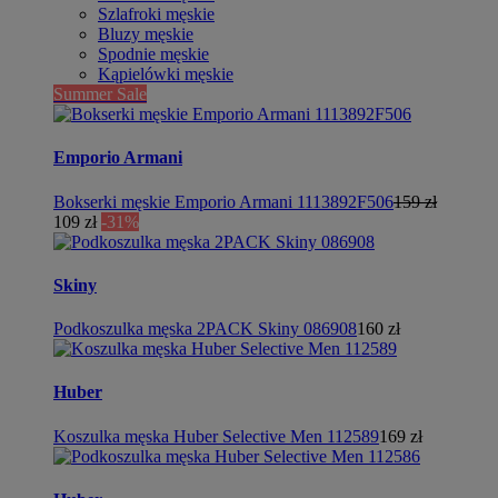
Szlafroki męskie
Bluzy męskie
Spodnie męskie
Kąpielówki męskie
Summer Sale
Emporio Armani
Bokserki męskie Emporio Armani 1113892F506
159 zł
109 zł
-31%
Skiny
Podkoszulka męska 2PACK Skiny 086908
160 zł
Huber
Koszulka męska Huber Selective Men 112589
169 zł