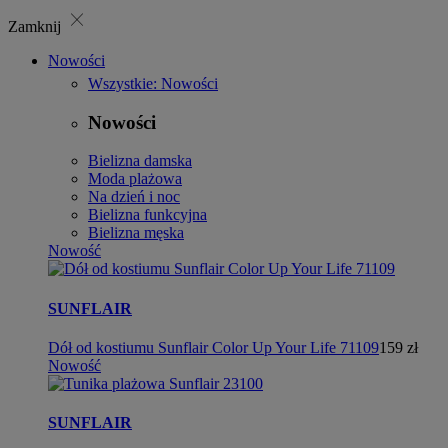
close
Zamknij
Nowości
Wszystkie: Nowości
Nowości
Bielizna damska
Moda plażowa
Na dzień i noc
Bielizna funkcyjna
Bielizna męska
Nowość
SUNFLAIR
Dół od kostiumu Sunflair Color Up Your Life 71109
159 zł
Nowość
SUNFLAIR