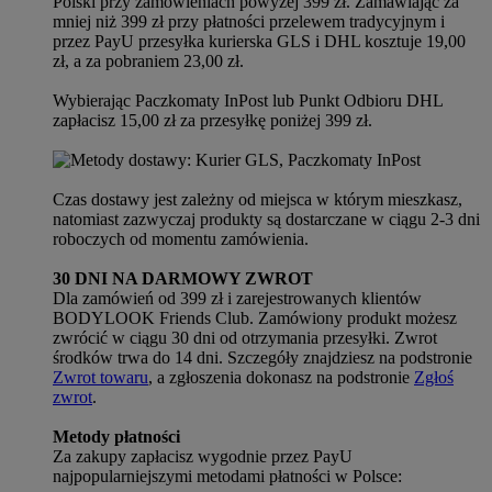
Polski przy zamówieniach powyżej 399 zł. Zamawiając za
mniej niż 399 zł przy płatności przelewem tradycyjnym i
przez PayU przesyłka kurierska GLS i DHL kosztuje 19,00
zł, a za pobraniem 23,00 zł.
Wybierając Paczkomaty InPost lub Punkt Odbioru DHL
zapłacisz 15,00 zł za przesyłkę poniżej 399 zł.
Czas dostawy jest zależny od miejsca w którym mieszkasz,
natomiast zazwyczaj produkty są dostarczane w ciągu 2-3 dni
roboczych od momentu zamówienia.
30 DNI NA DARMOWY ZWROT
Dla zamówień od 399 zł i zarejestrowanych klientów
BODYLOOK Friends Club. Zamówiony produkt możesz
zwrócić w ciągu 30 dni od otrzymania przesyłki. Zwrot
środków trwa do 14 dni. Szczegóły znajdziesz na podstronie
Zwrot towaru
, a zgłoszenia dokonasz na podstronie
Zgłoś
zwrot
.
Metody płatności
Za zakupy zapłacisz wygodnie przez PayU
najpopularniejszymi metodami płatności w Polsce: