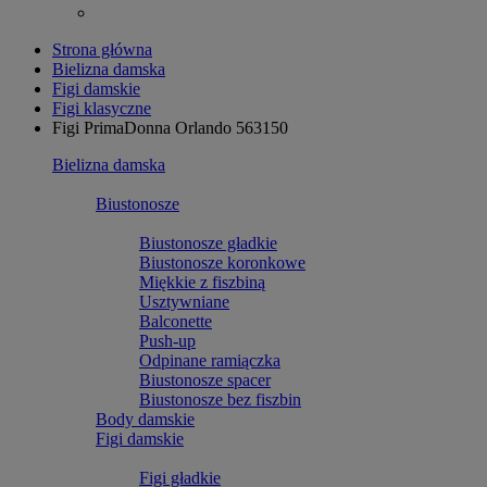
Strona główna
Bielizna damska
Figi damskie
Figi klasyczne
Figi PrimaDonna Orlando 563150
Bielizna damska
Biustonosze
Biustonosze gładkie
Biustonosze koronkowe
Miękkie z fiszbiną
Usztywniane
Balconette
Push-up
Odpinane ramiączka
Biustonosze spacer
Biustonosze bez fiszbin
Body damskie
Figi damskie
Figi gładkie