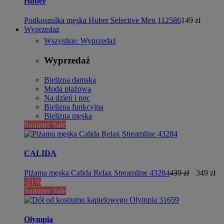
Huber
Podkoszulka męska Huber Selective Men 112586
149 zł
Wyprzedaż
Wszystkie: Wyprzedaż
Wyprzedaż
Bielizna damska
Moda plażowa
Na dzień i noc
Bielizna funkcyjna
Bielizna męska
Summer Sale
CALIDA
Piżama męska Calida Relax Streamline 43284
439 zł
349 zł
-21%
Summer Sale
Olympia