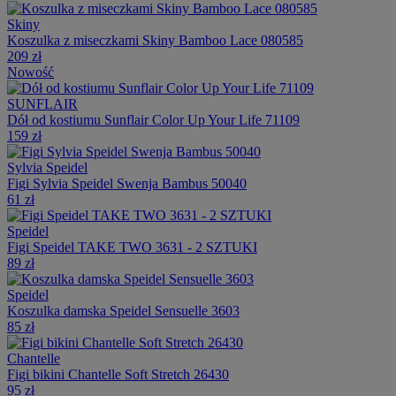
Skiny
Koszulka z miseczkami Skiny Bamboo Lace 080585
209 zł
Nowość
SUNFLAIR
Dół od kostiumu Sunflair Color Up Your Life 71109
159 zł
Sylvia Speidel
Figi Sylvia Speidel Swenja Bambus 50040
61 zł
Speidel
Figi Speidel TAKE TWO 3631 - 2 SZTUKI
89 zł
Speidel
Koszulka damska Speidel Sensuelle 3603
85 zł
Chantelle
Figi bikini Chantelle Soft Stretch 26430
95 zł