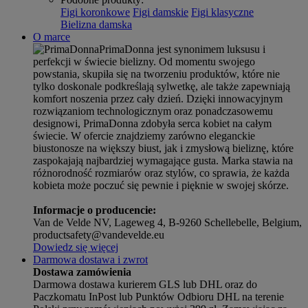
Figi koronkowe
Figi damskie
Figi klasyczne
Bielizna damska
O marce
PrimaDonna jest synonimem luksusu i
perfekcji w świecie bielizny. Od momentu swojego
powstania, skupiła się na tworzeniu produktów, które nie
tylko doskonale podkreślają sylwetkę, ale także zapewniają
komfort noszenia przez cały dzień. Dzięki innowacyjnym
rozwiązaniom technologicznym oraz ponadczasowemu
designowi, PrimaDonna zdobyła serca kobiet na całym
świecie. W ofercie znajdziemy zarówno eleganckie
biustonosze na większy biust, jak i zmysłową bieliznę, które
zaspokajają najbardziej wymagające gusta. Marka stawia na
różnorodność rozmiarów oraz stylów, co sprawia, że każda
kobieta może poczuć się pewnie i pięknie w swojej skórze.
Informacje o producencie:
Van de Velde NV, Lageweg 4, B-9260 Schellebelle, Belgium,
productsafety@vandevelde.eu
Dowiedz się więcej
Darmowa dostawa i zwrot
Dostawa zamówienia
Darmowa dostawa kurierem GLS lub DHL oraz do
Paczkomatu InPost lub Punktów Odbioru DHL na terenie