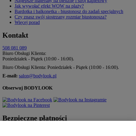
Najlepsze materiały na bieliznę i strój kąpielowy
Jak wywołać efekt WOW na plaży?
Bardotka i balkonetka - biustonosz do zadań specjalnych
Czy znasz swój siostrzany rozmiar biustonosza?
Więcej porad
Kontakt
508 081 089
Biuro Obsługi Klienta:
Poniedziałek - Piątek (10:00 - 16:00).
Biuro Obsługi Klienta: Poniedziałek - Piątek (10:00 - 16:00).
E-mail:
salon@bodylook.pl
Obserwuj BODYLOOK
Bezpieczne płatności