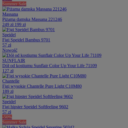
Summer Sale
Massana
Piżama damska Massana 221246
249 zł
199 zł
Speidel
Figi Speidel Bambus 9701
57 zł
Nowość
SUNFLAIR
Dół od kostiumu Sunflair Color Up Your Life 71109
127 zł
Chantelle
Figi wysokie Chantelle Pure Light C10M80
189 zł
Speidel
Figi hipster Speidel Softfeeling 9602
57 zł
-50%
Summer Sale