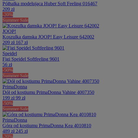
Półhalka modelująca Huber Soft Feeling 016467
209 zł
-20%
Summer Sale
JOOP!
Koszulka damska JOOP! Easy Leisure 642002
209 zł
167 zł
Speidel
Figi Speidel Softfeeling 9601
56 zł
-50%
Summer Sale
PrimaDonna
Dół od kostiumu PrimaDonna Vahine 4007350
199 zł
99 zł
-50%
Summer Sale
PrimaDonna
Góra od kostiumu PrimaDonna Kea 4010810
489 zł
245 zł
-20%