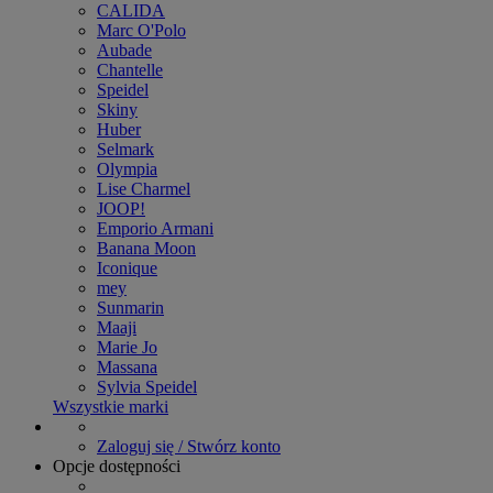
CALIDA
Marc O'Polo
Aubade
Chantelle
Speidel
Skiny
Huber
Selmark
Olympia
Lise Charmel
JOOP!
Emporio Armani
Banana Moon
Iconique
mey
Sunmarin
Maaji
Marie Jo
Massana
Sylvia Speidel
Wszystkie marki
Zaloguj się / Stwórz konto
Opcje dostępności