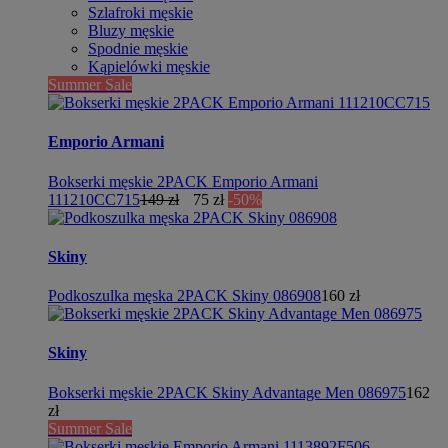
Szlafroki męskie
Bluzy męskie
Spodnie męskie
Kąpielówki męskie
Summer Sale
Emporio Armani
Bokserki męskie 2PACK Emporio Armani
111210CC715
149 zł
75 zł
-50%
Skiny
Podkoszulka męska 2PACK Skiny 086908
160 zł
Skiny
Bokserki męskie 2PACK Skiny Advantage Men 086975
162
zł
Summer Sale