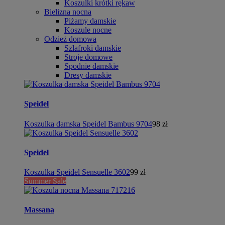
Koszulki krótki rękaw
Bielizna nocna
Piżamy damskie
Koszule nocne
Odzież domowa
Szlafroki damskie
Stroje domowe
Spodnie damskie
Dresy damskie
Speidel
Koszulka damska Speidel Bambus 9704
98 zł
Speidel
Koszulka Speidel Sensuelle 3602
99 zł
Summer Sale
Massana