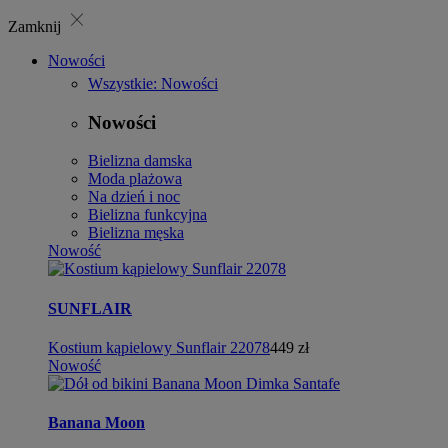
close
Zamknij
Nowości
Wszystkie: Nowości
Nowości
Bielizna damska
Moda plażowa
Na dzień i noc
Bielizna funkcyjna
Bielizna męska
Nowość
SUNFLAIR
Kostium kąpielowy Sunflair 22078
449 zł
Nowość
Banana Moon