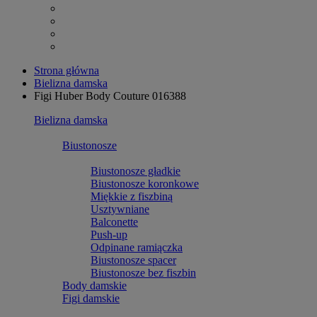
Strona główna
Bielizna damska
Figi Huber Body Couture 016388
Bielizna damska
Biustonosze
Biustonosze gładkie
Biustonosze koronkowe
Miękkie z fiszbiną
Usztywniane
Balconette
Push-up
Odpinane ramiączka
Biustonosze spacer
Biustonosze bez fiszbin
Body damskie
Figi damskie