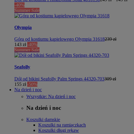
-40%
Summer Sale
Olympia
Góra od kostiumu kąpielowego Olympia 31618
239 zł
143 zł
-40%
Summer Sale
Seafolly
Dół od bikini Seafolly Palm Springs 44320-703
309 zł
155 zł
-50%
Na dzień i noc
Wszystkie: Na dzień i noc
Na dzień i noc
Koszulki damskie
Koszulki na ramiączkach
Koszulki długi rękaw