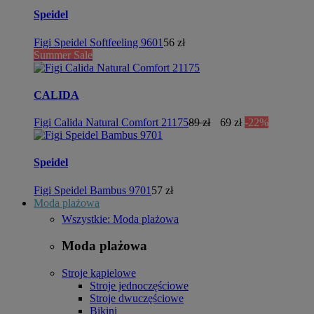
Speidel
Figi Speidel Softfeeling 9601
56 zł
Summer Sale
CALIDA
Figi Calida Natural Comfort 21175
89 zł
69 zł
-22%
Speidel
Figi Speidel Bambus 9701
57 zł
Moda plażowa
Wszystkie: Moda plażowa
Moda plażowa
Stroje kąpielowe
Stroje jednoczęściowe
Stroje dwuczęściowe
Bikini