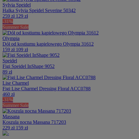
Sylvia Speidel
Halka Sylvia Speidel Severine 50342
259 zł
129 zł
-31%
Summer Sale
Olympia
Dół od kostiumu kąpielowego Olympia 31612
159 zł
109 zł
Speidel
Figi Speidel InShape 9052
89 zł
Lise Charmel
Figi Lise Charmel Dressing Floral ACC0788
460 zł
-31%
Summer Sale
Massana
Koszula nocna Massana 717203
229 zł
159 zł