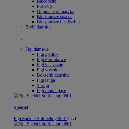
Balconette
Push-up
Odpinane ramiączka
Biustonosze spacer
Biustonosze bez fiszbin
Body damskie
Figi damskie
Figi gładkie
Figi koronkowe
Figi klasyczne
Figi wysokie
Bokserki damskie
Figi tanga
Stringi
Figi modelujące
Speidel
Figi Speidel Softfeeling 9601
56 zł