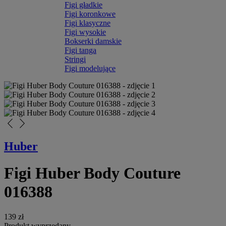
Figi gładkie
Figi koronkowe
Figi klasyczne
Figi wysokie
Bokserki damskie
Figi tanga
Stringi
Figi modelujące
arrow_back_ios_new
arrow_forward_ios
Huber
Figi Huber Body Couture
016388
139 zł
Produkt wyprzedany