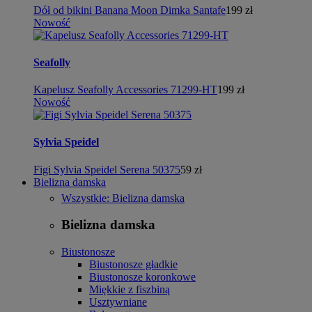
Dół od bikini Banana Moon Dimka Santafe
199 zł
Nowość
Seafolly
Kapelusz Seafolly Accessories 71299-HT
199 zł
Nowość
Sylvia Speidel
Figi Sylvia Speidel Serena 50375
59 zł
Bielizna damska
Wszystkie: Bielizna damska
Bielizna damska
Biustonosze
Biustonosze gładkie
Biustonosze koronkowe
Miękkie z fiszbiną
Usztywniane