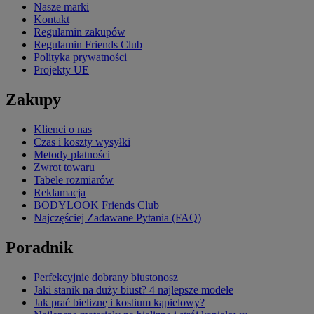
Nasze marki
Kontakt
Regulamin zakupów
Regulamin Friends Club
Polityka prywatności
Projekty UE
Zakupy
Klienci o nas
Czas i koszty wysyłki
Metody płatności
Zwrot towaru
Tabele rozmiarów
Reklamacja
BODYLOOK Friends Club
Najczęściej Zadawane Pytania (FAQ)
Poradnik
Perfekcyjnie dobrany biustonosz
Jaki stanik na duży biust? 4 najlepsze modele
Jak prać bieliznę i kostium kąpielowy?