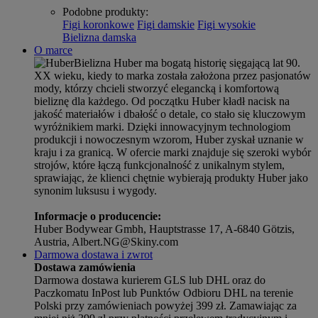
Podobne produkty
:
Figi koronkowe
Figi damskie
Figi wysokie
Bielizna damska
O marce
Bielizna Huber ma bogatą historię sięgającą lat 90.
XX wieku, kiedy to marka została założona przez pasjonatów
mody, którzy chcieli stworzyć elegancką i komfortową
bieliznę dla każdego. Od początku Huber kładł nacisk na
jakość materiałów i dbałość o detale, co stało się kluczowym
wyróżnikiem marki. Dzięki innowacyjnym technologiom
produkcji i nowoczesnym wzorom, Huber zyskał uznanie w
kraju i za granicą. W ofercie marki znajduje się szeroki wybór
strojów, które łączą funkcjonalność z unikalnym stylem,
sprawiając, że klienci chętnie wybierają produkty Huber jako
synonim luksusu i wygody.
Informacje o producencie:
Huber Bodywear Gmbh, Hauptstrasse 17, A-6840 Götzis,
Austria, Albert.NG@Skiny.com
Darmowa dostawa i zwrot
Dostawa zamówienia
Darmowa dostawa kurierem GLS lub DHL oraz do
Paczkomatu InPost lub Punktów Odbioru DHL na terenie
Polski przy zamówieniach powyżej 399 zł. Zamawiając za