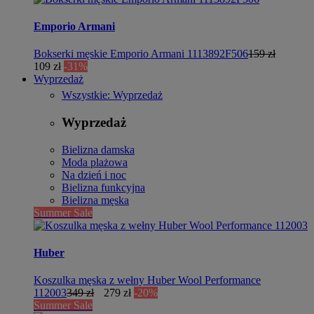
Emporio Armani
Bokserki męskie Emporio Armani 1113892F506
159 zł
109 zł
-31%
Wyprzedaż
Wszystkie: Wyprzedaż
Wyprzedaż
Bielizna damska
Moda plażowa
Na dzień i noc
Bielizna funkcyjna
Bielizna męska
Summer Sale
Huber
Koszulka męska z wełny Huber Wool Performance
112003
349 zł
279 zł
-20%
Summer Sale