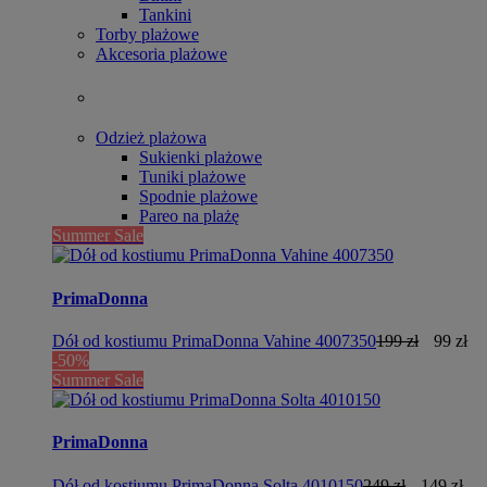
Tankini
Torby plażowe
Akcesoria plażowe
Odzież plażowa
Sukienki plażowe
Tuniki plażowe
Spodnie plażowe
Pareo na plażę
Summer Sale
PrimaDonna
Dół od kostiumu PrimaDonna Vahine 4007350
199 zł
99 zł
-50%
Summer Sale
PrimaDonna
Dół od kostiumu PrimaDonna Solta 4010150
249 zł
149 zł