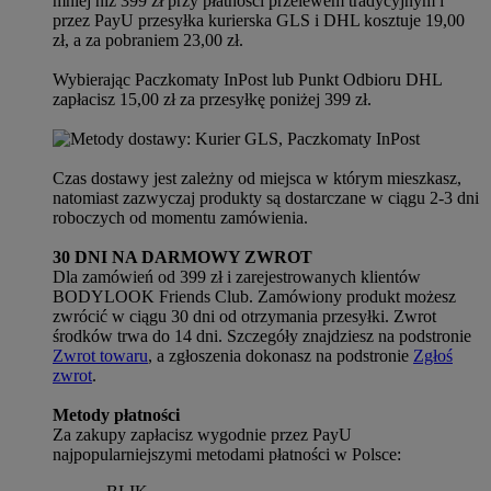
mniej niż 399 zł przy płatności przelewem tradycyjnym i
przez PayU przesyłka kurierska GLS i DHL kosztuje 19,00
zł, a za pobraniem 23,00 zł.
Wybierając Paczkomaty InPost lub Punkt Odbioru DHL
zapłacisz 15,00 zł za przesyłkę poniżej 399 zł.
Czas dostawy jest zależny od miejsca w którym mieszkasz,
natomiast zazwyczaj produkty są dostarczane w ciągu 2-3 dni
roboczych od momentu zamówienia.
30 DNI NA DARMOWY ZWROT
Dla zamówień od 399 zł i zarejestrowanych klientów
BODYLOOK Friends Club. Zamówiony produkt możesz
zwrócić w ciągu 30 dni od otrzymania przesyłki. Zwrot
środków trwa do 14 dni. Szczegóły znajdziesz na podstronie
Zwrot towaru
, a zgłoszenia dokonasz na podstronie
Zgłoś
zwrot
.
Metody płatności
Za zakupy zapłacisz wygodnie przez PayU
najpopularniejszymi metodami płatności w Polsce: