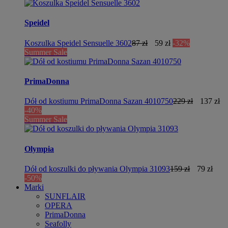
Speidel
Koszulka Speidel Sensuelle 3602
87 zł
59 zł
-32%
Summer Sale
PrimaDonna
Dół od kostiumu PrimaDonna Sazan 4010750
229 zł
137 zł
-40%
Summer Sale
Olympia
Dół od koszulki do pływania Olympia 31093
159 zł
79 zł
-50%
Marki
SUNFLAIR
OPERA
PrimaDonna
Seafolly