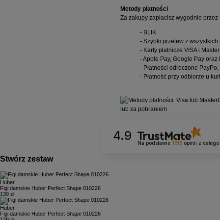
Metody płatności
Za zakupy zapłacisz wygodnie przez 
- BLIK
- Szybki przelew z wszystkic
- Karty płatnicze VISA i Maste
- Apple Pay, Google Pay oraz
- Płatności odroczone PayPo, 
- Płatność przy odbiorze u kur
4.9
Na podstawie
1616
opinii
z całego
Stwórz zestaw
Huber
Figi damskie Huber Perfect Shape 010226
139 zł
Huber
Figi damskie Huber Perfect Shape 010226
139 zł