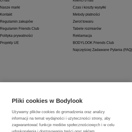
O nas
Klienci o nas
Nasze marki
Czas i koszty wysyłki
Kontakt
Metody płatności
Regulamin zakupów
Zwrot towaru
Regulamin Friends Club
Tabele rozmiarów
Polityka prywatności
Reklamacja
Projekty UE
BODYLOOK Friends Club
Najczęściej Zadawane Pytania (FAQ
Bezpieczne płatności
Pliki cookies w Bodylook
Używamy plików cookies do gromadzenia oraz analizy
informacji na temat wydajności i użyteczności strony, aby
zagwarantować funkcje mediów społecznościowych i w celu
udoskonalenia i dostosowania treści oraz reklam.