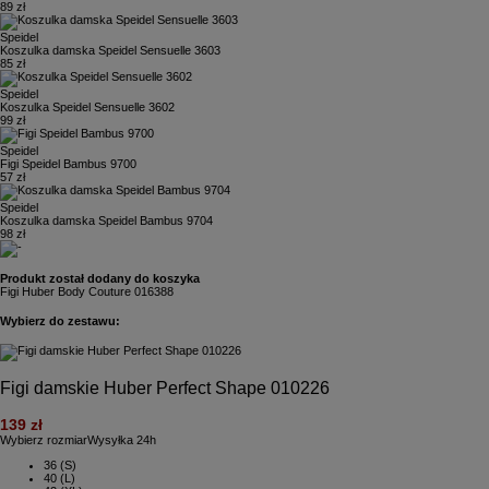
89 zł
Speidel
Koszulka damska Speidel Sensuelle 3603
85 zł
Speidel
Koszulka Speidel Sensuelle 3602
99 zł
Speidel
Figi Speidel Bambus 9700
57 zł
Speidel
Koszulka damska Speidel Bambus 9704
98 zł
Produkt został dodany do koszyka
Figi Huber Body Couture 016388
Wybierz do zestawu:
Figi damskie Huber Perfect Shape 010226
139 zł
Wybierz rozmiar
Wysyłka 24h
36 (S)
40 (L)