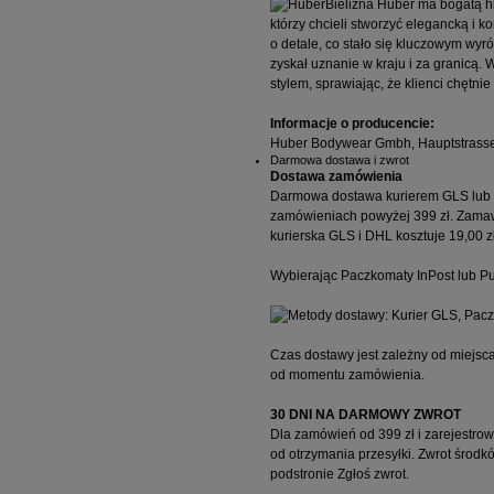
Bielizna Huber ma bogatą hi
którzy chcieli stworzyć elegancką i 
o detale, co stało się kluczowym wy
zyskał uznanie w kraju i za granicą. 
stylem, sprawiając, że klienci chętn
Informacje o producencie:
Huber Bodywear Gmbh, Hauptstrasse 
Darmowa dostawa i zwrot
Dostawa zamówienia
Darmowa dostawa kurierem GLS lub D
zamówieniach powyżej 399 zł. Zamawi
kurierska GLS i DHL kosztuje 19,00 zł
Wybierając Paczkomaty InPost lub Pun
Czas dostawy jest zależny od miejsc
od momentu zamówienia.
30 DNI NA DARMOWY ZWROT
Dla zamówień od 399 zł i zarejestr
od otrzymania przesyłki. Zwrot środk
podstronie
Zgłoś zwrot
.