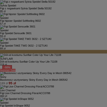
Sylvia Speidel
Figi z nogawkami Sylvia Speidel Stella 50192
95 zł
Speidel
Figi hipster Speidel Softfeeling 9602
57 zł
Speidel
Figi Speidel Sensuelle 3601
59 zł
Speidel
Figi Speidel TAKE TWO 3632 - 2 SZTUKI
89 zł
SUNFLAIR
Dół od kostiumu Sunflair Color Up Your Life 71108
119 zł
-50%
Summer Sale
Skiny
Biustonosz usztywniany Skiny Every Day in Mesh 080542
95 zł
189 zł
Lise Charmel
Figi Lise Charmel Dressing Floral ACC0788
460 zł
Speidel
Figi Speidel InShape 9052