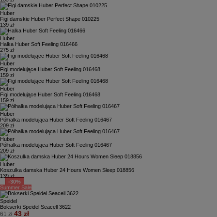
Huber
Figi damskie Huber Perfect Shape 010225
139 zł
Huber
Halka Huber Soft Feeling 016466
275 zł
Huber
Figi modelujące Huber Soft Feeling 016468
159 zł
Huber
Figi modelujące Huber Soft Feeling 016468
159 zł
Huber
Półhalka modelująca Huber Soft Feeling 016467
209 zł
Huber
Półhalka modelująca Huber Soft Feeling 016467
209 zł
Huber
Koszulka damska Huber 24 Hours Women Sleep 018856
139 zł
-30%
Summer Sale
Speidel
Bokserki Speidel Seacell 3622
43 zł
61 zł