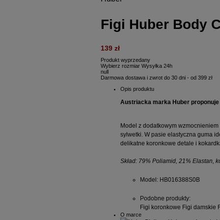
Figi Huber Body 
139 zł
Produkt wyprzedany
Wybierz rozmiar
Wysyłka 24h
null
Darmowa dostawa i zwrot do 30 dni - od 399 zł
Opis produktu
Austriacka marka Huber proponuje k
Model z dodatkowym wzmocnieniem z 
sylwetki. W pasie elastyczna guma id
delikatne koronkowe detale i kokard
Skład: 79% Poliamid, 21% Elastan, 
Model
: HB016388S0B
Podobne produkty
:
Figi koronkowe
Figi damskie
O marce