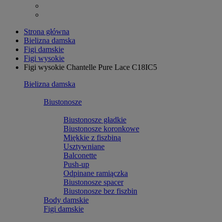
Strona główna
Bielizna damska
Figi damskie
Figi wysokie
Figi wysokie Chantelle Pure Lace C18IC5
Bielizna damska
Biustonosze
Biustonosze gładkie
Biustonosze koronkowe
Miękkie z fiszbiną
Usztywniane
Balconette
Push-up
Odpinane ramiączka
Biustonosze spacer
Biustonosze bez fiszbin
Body damskie
Figi damskie