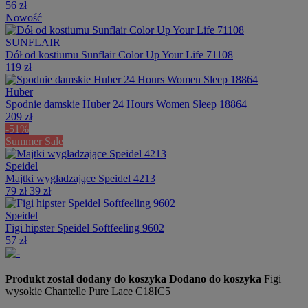
56 zł
Nowość
SUNFLAIR
Dół od kostiumu Sunflair Color Up Your Life 71108
119 zł
Huber
Spodnie damskie Huber 24 Hours Women Sleep 18864
209 zł
-51%
Summer Sale
Speidel
Majtki wygładzające Speidel 4213
79 zł
39 zł
Speidel
Figi hipster Speidel Softfeeling 9602
57 zł
Produkt został dodany do koszyka
Dodano do koszyka
Figi
wysokie Chantelle Pure Lace C18IC5