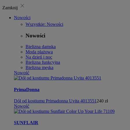
close
Zamknij
Nowości
Wszystkie: Nowości
Nowości
Bielizna damska
Moda plażowa
Na dzień i noc
Bielizna funkcyjna
Bielizna męska
Nowość
PrimaDonna
Dół od kostiumu Primadonna Uvita 4013551
240 zł
Nowość
SUNFLAIR