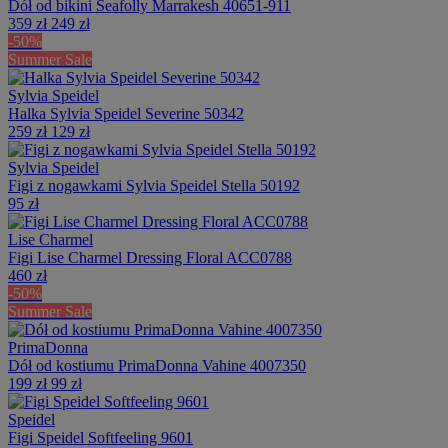
Dół od bikini Seafolly Marrakesh 40651-911
359 zł
249 zł
-50%
Summer Sale
Sylvia Speidel
Halka Sylvia Speidel Severine 50342
259 zł
129 zł
Sylvia Speidel
Figi z nogawkami Sylvia Speidel Stella 50192
95 zł
Lise Charmel
Figi Lise Charmel Dressing Floral ACC0788
460 zł
-50%
Summer Sale
PrimaDonna
Dół od kostiumu PrimaDonna Vahine 4007350
199 zł
99 zł
Speidel
Figi Speidel Softfeeling 9601