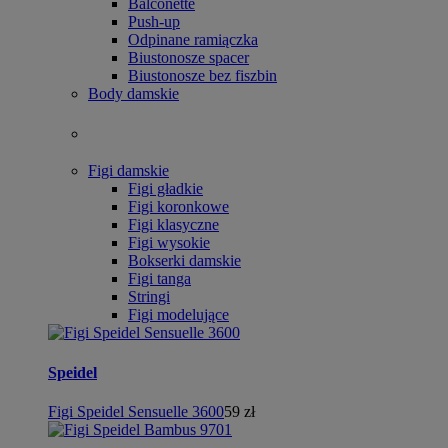
Balconette
Push-up
Odpinane ramiączka
Biustonosze spacer
Biustonosze bez fiszbin
Body damskie
Figi damskie
Figi gładkie
Figi koronkowe
Figi klasyczne
Figi wysokie
Bokserki damskie
Figi tanga
Stringi
Figi modelujące
Speidel
Figi Speidel Sensuelle 3600
59 zł