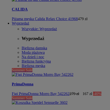
CALIDA
Piżama męska Calida Relax Choice 41968
479 zł
Wyprzedaż
Wszystkie: Wyprzedaż
Wyprzedaż
Bielizna damska
Moda plażowa
Na dzień i noc
Bielizna funkcyjna
Bielizna męska
Summer Sale
PrimaDonna
Figi PrimaDonna Morro Bay 542262
279 zł
167 zł
-40%
Summer Sale