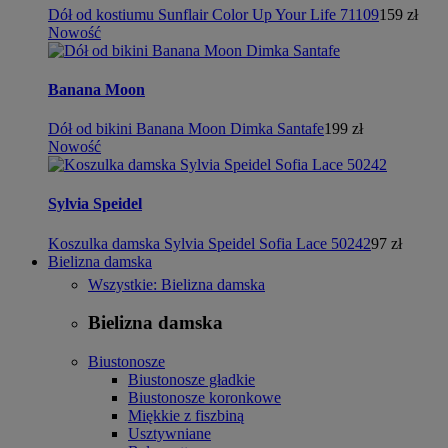
Dół od kostiumu Sunflair Color Up Your Life 71109
159 zł
Nowość
Banana Moon
Dół od bikini Banana Moon Dimka Santafe
199 zł
Nowość
Sylvia Speidel
Koszulka damska Sylvia Speidel Sofia Lace 50242
97 zł
Bielizna damska
Wszystkie: Bielizna damska
Bielizna damska
Biustonosze
Biustonosze gładkie
Biustonosze koronkowe
Miękkie z fiszbiną
Usztywniane