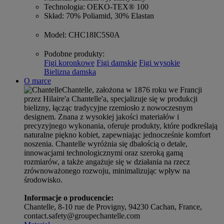
Technologia
: OEKO-TEX® 100
Skład
: 70% Poliamid, 30% Elastan
Model
: CHC18IC5S0A
Podobne produkty
:
Figi koronkowe
Figi damskie
Figi wysokie
Bielizna damska
O marce
Chantelle, założona w 1876 roku we Francji
przez Hilaire'a Chantelle'a, specjalizuje się w produkcji
bielizny, łącząc tradycyjne rzemiosło z nowoczesnym
designem. Znana z wysokiej jakości materiałów i
precyzyjnego wykonania, oferuje produkty, które podkreślają
naturalne piękno kobiet, zapewniając jednocześnie komfort
noszenia. Chantelle wyróżnia się dbałością o detale,
innowacjami technologicznymi oraz szeroką gamą
rozmiarów, a także angażuje się w działania na rzecz
zrównoważonego rozwoju, minimalizując wpływ na
środowisko.
Informacje o producencie:
Chantelle, 8-10 rue de Provigny, 94230 Cachan, France,
contact.safety@groupechantelle.com