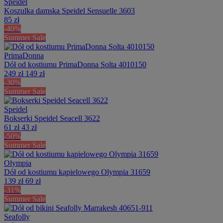
Speidel
Koszulka damska Speidel Sensuelle 3603
85 zł
-40%
Summer Sale
PrimaDonna
Dół od kostiumu PrimaDonna Solta 4010150
249 zł
149 zł
-30%
Summer Sale
Speidel
Bokserki Speidel Seacell 3622
61 zł
43 zł
-50%
Summer Sale
Olympia
Dół od kostiumu kąpielowego Olympia 31659
139 zł
69 zł
-31%
Summer Sale
Seafolly