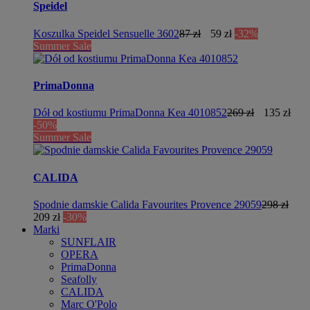
Speidel
Koszulka Speidel Sensuelle 3602
87 zł
59 zł
-32%
Summer Sale
PrimaDonna
Dół od kostiumu PrimaDonna Kea 4010852
269 zł
135 zł
-50%
Summer Sale
CALIDA
Spodnie damskie Calida Favourites Provence 29059
298 zł
209 zł
-30%
Marki
SUNFLAIR
OPERA
PrimaDonna
Seafolly
CALIDA
Marc O'Polo