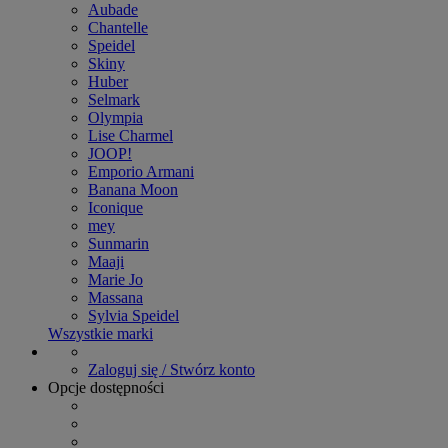
Aubade
Chantelle
Speidel
Skiny
Huber
Selmark
Olympia
Lise Charmel
JOOP!
Emporio Armani
Banana Moon
Iconique
mey
Sunmarin
Maaji
Marie Jo
Massana
Sylvia Speidel
Wszystkie marki
Zaloguj się / Stwórz konto
Opcje dostępności