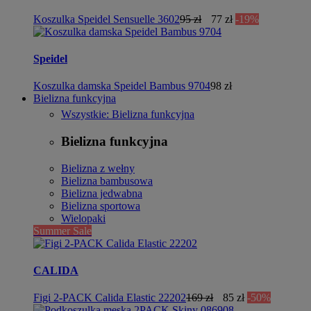
Koszulka Speidel Sensuelle 3602
95 zł
77 zł
-19%
Speidel
Koszulka damska Speidel Bambus 9704
98 zł
Bielizna funkcyjna
Wszystkie: Bielizna funkcyjna
Bielizna funkcyjna
Bielizna z wełny
Bielizna bambusowa
Bielizna jedwabna
Bielizna sportowa
Wielopaki
Summer Sale
CALIDA
Figi 2-PACK Calida Elastic 22202
169 zł
85 zł
-50%