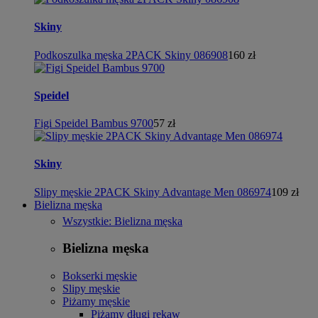
Skiny
Podkoszulka męska 2PACK Skiny 086908
160 zł
Speidel
Figi Speidel Bambus 9700
57 zł
Skiny
Slipy męskie 2PACK Skiny Advantage Men 086974
109 zł
Bielizna męska
Wszystkie: Bielizna męska
Bielizna męska
Bokserki męskie
Slipy męskie
Piżamy męskie
Piżamy długi rękaw