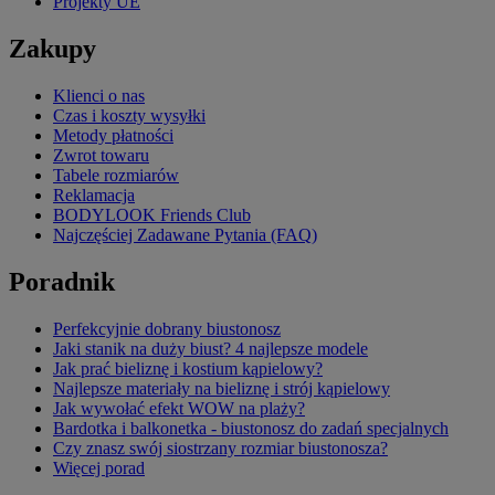
Projekty UE
Zakupy
Klienci o nas
Czas i koszty wysyłki
Metody płatności
Zwrot towaru
Tabele rozmiarów
Reklamacja
BODYLOOK Friends Club
Najczęściej Zadawane Pytania (FAQ)
Poradnik
Perfekcyjnie dobrany biustonosz
Jaki stanik na duży biust? 4 najlepsze modele
Jak prać bieliznę i kostium kąpielowy?
Najlepsze materiały na bieliznę i strój kąpielowy
Jak wywołać efekt WOW na plaży?
Bardotka i balkonetka - biustonosz do zadań specjalnych
Czy znasz swój siostrzany rozmiar biustonosza?
Więcej porad