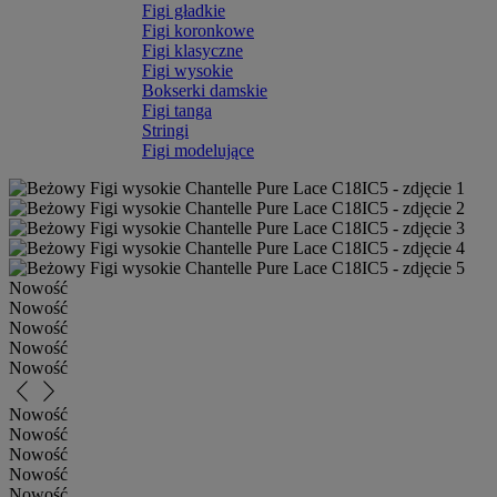
Figi gładkie
Figi koronkowe
Figi klasyczne
Figi wysokie
Bokserki damskie
Figi tanga
Stringi
Figi modelujące
Nowość
Nowość
Nowość
Nowość
Nowość
arrow_back_ios_new
arrow_forward_ios
Nowość
Nowość
Nowość
Nowość
Nowość