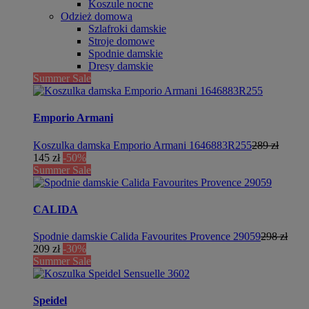
Koszule nocne
Odzież domowa
Szlafroki damskie
Stroje domowe
Spodnie damskie
Dresy damskie
Summer Sale
Emporio Armani
Koszulka damska Emporio Armani 1646883R255
289 zł
145 zł
-50%
Summer Sale
CALIDA
Spodnie damskie Calida Favourites Provence 29059
298 zł
209 zł
-30%
Summer Sale
Speidel