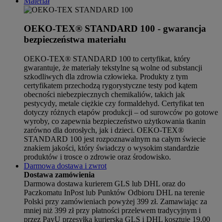
Materiał
OEKO-TEX® STANDARD 100 - gwarancja
bezpieczeństwa materiału
OEKO-TEX® STANDARD 100 to certyfikat, który
gwarantuje, że materiały tekstylne są wolne od substancji
szkodliwych dla zdrowia człowieka. Produkty z tym
certyfikatem przechodzą rygorystyczne testy pod kątem
obecności niebezpiecznych chemikaliów, takich jak
pestycydy, metale ciężkie czy formaldehyd. Certyfikat ten
dotyczy różnych etapów produkcji – od surowców po gotowe
wyroby, co zapewnia bezpieczeństwo użytkowania tkanin
zarówno dla dorosłych, jak i dzieci. OEKO-TEX®
STANDARD 100 jest rozpoznawalnym na całym świecie
znakiem jakości, który świadczy o wysokim standardzie
produktów i trosce o zdrowie oraz środowisko.
Darmowa dostawa i zwrot
Dostawa zamówienia
Darmowa dostawa kurierem GLS lub DHL oraz do
Paczkomatu InPost lub Punktów Odbioru DHL na terenie
Polski przy zamówieniach powyżej 399 zł. Zamawiając za
mniej niż 399 zł przy płatności przelewem tradycyjnym i
przez PayU przesyłka kurierska GLS i DHL kosztuje 19,00