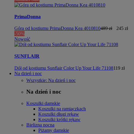
PrimaDonna
Góra od kostiumu PrimaDonna Kea 4010810
489 zł
245 zł
-50%
Nowość
SUNFLAIR
Dół od kostiumu Sunflair Color Up Your Life 71108
119 zł
Na dzień i noc
Wszystkie: Na dzień i noc
Na dzień i noc
Koszulki damskie
Koszulki na ramiączkach
Koszulki długi rękaw
Koszulki krótki rękaw
Bielizna nocna
Piżamy damskie