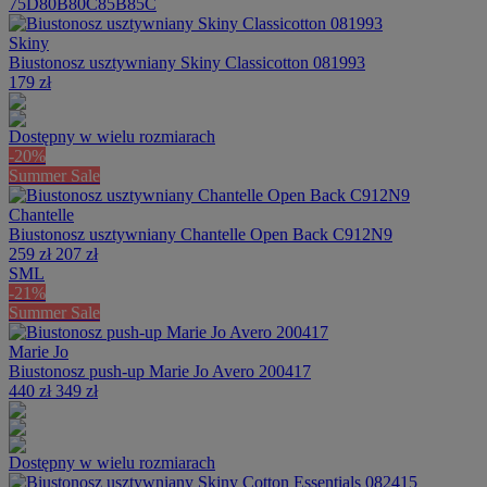
75D
80B
80C
85B
85C
Skiny
Biustonosz usztywniany Skiny Classicotton 081993
179 zł
Dostępny w wielu rozmiarach
-20%
Summer Sale
Chantelle
Biustonosz usztywniany Chantelle Open Back C912N9
259 zł
207 zł
S
M
L
-21%
Summer Sale
Marie Jo
Biustonosz push-up Marie Jo Avero 200417
440 zł
349 zł
Dostępny w wielu rozmiarach