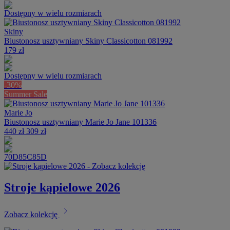
Dostępny w wielu rozmiarach
Skiny
Biustonosz usztywniany Skiny Classicotton 081992
179 zł
Dostępny w wielu rozmiarach
-30%
Summer Sale
Marie Jo
Biustonosz usztywniany Marie Jo Jane 101336
440 zł
309 zł
70D
85C
85D
Stroje kąpielowe 2026
chevron_right
Zobacz kolekcję