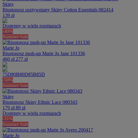
Skiny
Biustonosz usztywniany Skiny Cotton Essentials 082414
139 zł
Dostępny w wielu rozmiarach
-40%
Summer Sale
Marie Jo
Biustonosz push-up Marie Jo Jane 101336
460 zł
277 zł
75D
80B
80D
85B
85D
-50%
Summer Sale
Skiny
Biustonosz Skiny Ethnic Lace 080343
179 zł
89 zł
Dostępny w wielu rozmiarach
-31%
Summer Sale
Marie Jo