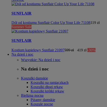
SUNFLAIR
Dół od kostiumu Sunflair Color Up Your Life 71108
119 zł
Summer Sale
SUNFLAIR
Kostium kąpielowy Sunflair 21097
599 zł
419 zł
-30%
Na dzień i noc
Wszystkie: Na dzień i noc
Na dzień i noc
Koszulki damskie
Koszulki na ramiączkach
Koszulki długi rękaw
Koszulki krótki rękaw
Bielizna nocna
Piżamy damskie
Koszule nocne