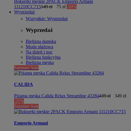
Bokserki męskie 2PACK Emporio Armani
111210CC715
149 zł
75 zł
-50%
Wyprzedaż
Wszystkie: Wyprzedaż
Wyprzedaż
Bielizna damska
Moda plażowa
Na dzień i noc
Bielizna funkcyjna
Bielizna męska
Summer Sale
CALIDA
Piżama męska Calida Relax Streamline 43284
439 zł
349 zł
-21%
Summer Sale
Emporio Armani