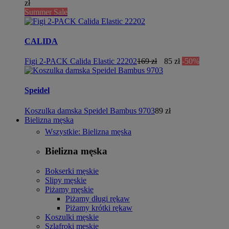
zł
Summer Sale
CALIDA
Figi 2-PACK Calida Elastic 22202
169 zł
85 zł
-50%
Speidel
Koszulka damska Speidel Bambus 9703
89 zł
Bielizna męska
Wszystkie: Bielizna męska
Bielizna męska
Bokserki męskie
Slipy męskie
Piżamy męskie
Piżamy długi rękaw
Piżamy krótki rękaw
Koszulki męskie
Szlafroki męskie