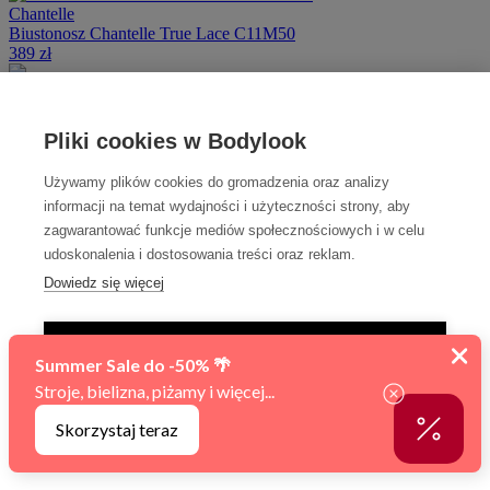
Chantelle
Biustonosz Chantelle True Lace C11M50
389 zł
75E
80B
80C
85C
-50%
Summer Sale
Pliki cookies w Bodylook
Marie Jo
Używamy plików cookies do gromadzenia oraz analizy
Biustonosz Marie Jo Linda 102356
informacji na temat wydajności i użyteczności strony, aby
479 zł
239 zł
75C
80B
80C
zagwarantować funkcje mediów społecznościowych i w celu
-50%
udoskonalenia i dostosowania treści oraz reklam.
Summer Sale
Dowiedz się więcej
JOOP!
Biustonosz usztywniany JOOP! Urban Couture 607000
TYLKO NIEZBĘDNE
319 zł
159 zł
70C
70D
AKCEPTUJ WSZYSTKIE
-50%
Summer Sale
Zarządzaj ustawieniami
Marie Jo
Biustonosz balkonetka Marie Jo Margot 102329