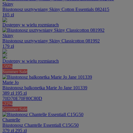
Skiny
Biustonosz usztywniany Skiny Cotton Essentials 082415
165 zł
Dostępny w wielu rozmiarach
Skiny
Biustonosz usztywniany Skiny Classicotton 081992
179 zł
Dostępny w wielu rozmiarach
-50%
Summer Sale
Marie Jo
Biustonosz balkonetka Marie Jo Jane 101339
389 zł
195 zł
70D
70E
70F
80C
80D
-22%
Summer Sale
Chantelle
Biustonosz Chantelle Essentiall C15G50
379 zł
295 zł