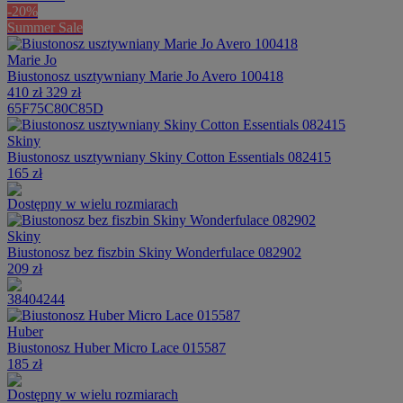
-20%
Summer Sale
Marie Jo
Biustonosz usztywniany Marie Jo Avero 100418
410 zł
329 zł
65F
75C
80C
85D
Skiny
Biustonosz usztywniany Skiny Cotton Essentials 082415
165 zł
Dostępny w wielu rozmiarach
Skiny
Biustonosz bez fiszbin Skiny Wonderfulace 082902
209 zł
38
40
42
44
Huber
Biustonosz Huber Micro Lace 015587
185 zł
Dostępny w wielu rozmiarach