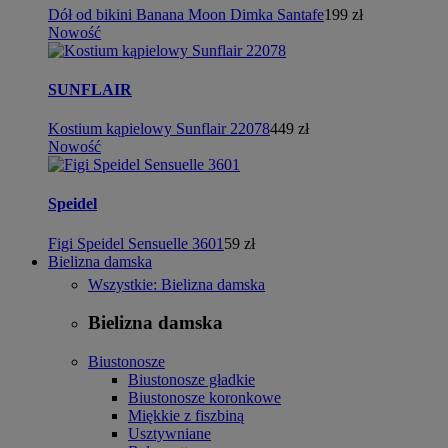
Dół od bikini Banana Moon Dimka Santafe
199 zł
Nowość
SUNFLAIR
Kostium kąpielowy Sunflair 22078
449 zł
Nowość
Speidel
Figi Speidel Sensuelle 3601
59 zł
Bielizna damska
Wszystkie: Bielizna damska
Bielizna damska
Biustonosze
Biustonosze gładkie
Biustonosze koronkowe
Miękkie z fiszbiną
Usztywniane