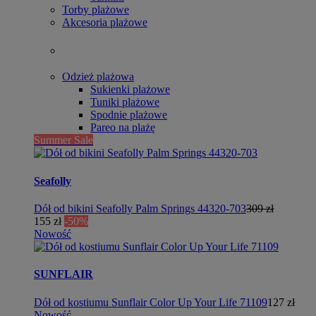
Torby plażowe
Akcesoria plażowe
Odzież plażowa
Sukienki plażowe
Tuniki plażowe
Spodnie plażowe
Pareo na plażę
Summer Sale
Seafolly
Dół od bikini Seafolly Palm Springs 44320-703
309 zł
155 zł
-50%
Nowość
SUNFLAIR
Dół od kostiumu Sunflair Color Up Your Life 71109
127 zł
Nowość