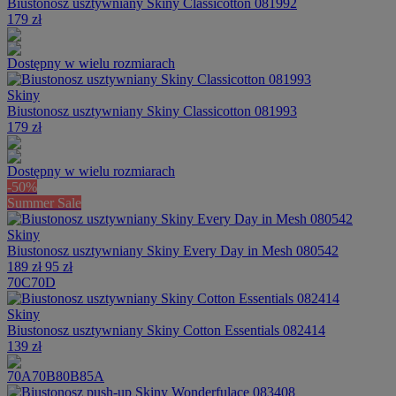
Biustonosz usztywniany Skiny Classicotton 081992
179 zł
Dostępny w wielu rozmiarach
Skiny
Biustonosz usztywniany Skiny Classicotton 081993
179 zł
Dostępny w wielu rozmiarach
-50%
Summer Sale
Skiny
Biustonosz usztywniany Skiny Every Day in Mesh 080542
189 zł
95 zł
70C
70D
Skiny
Biustonosz usztywniany Skiny Cotton Essentials 082414
139 zł
70A
70B
80B
85A