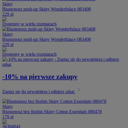
Skiny
Biustonosz push-up Skiny Wonderfulace 083408
229 zł
Dostępny w wielu rozmiarach
Skiny
Biustonosz push-up Skiny Wonderfulace 083408
229 zł
Dostępny w wielu rozmiarach
-10% na pierwsze zakupy
chevron_right
Zapisz się do newslettera i odbierz rabat
Skiny
Biustonosz bez fiszbin Skiny Cotton Essentials 080478
179 zł
36
38
40
42