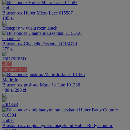
Huber
Biustonosz Huber Micro Lace 015587
185 zł
Dostępny w wielu rozmiarach
Chantelle
Biustonosz Chantelle Essentiall C15G50
379 zł
75D
75E
85D
-40%
Summer Sale
Marie Jo
Biustonosz push-up Marie Jo Jane 101336
489 zł
293 zł
80D
85B
Huber
Biustonosz z odpinanymi ramiączkami Huber Body Couture