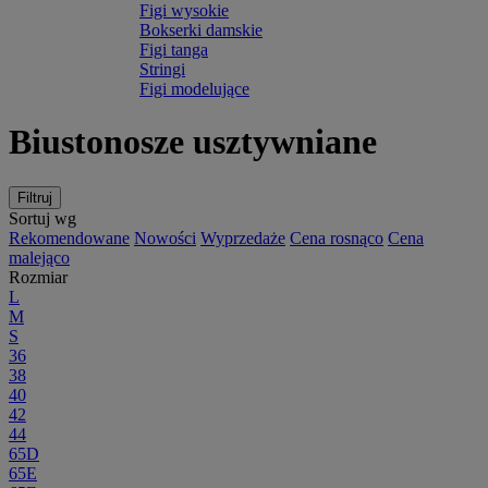
Figi wysokie
Bokserki damskie
Figi tanga
Stringi
Figi modelujące
Biustonosze usztywniane
Filtruj
Sortuj wg
Rekomendowane
Nowości
Wyprzedaże
Cena rosnąco
Cena
malejąco
Rozmiar
L
M
S
36
38
40
42
44
65D
65E