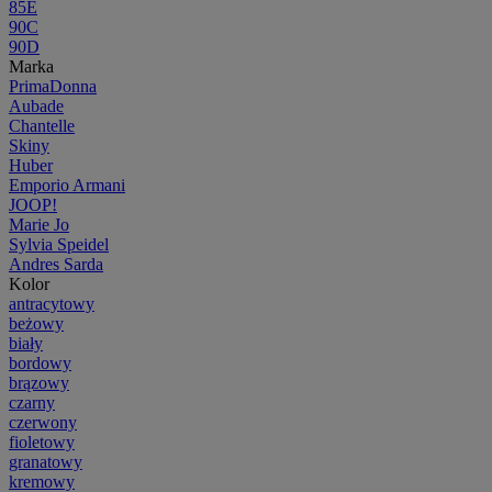
85E
90C
90D
Marka
PrimaDonna
Aubade
Chantelle
Skiny
Huber
Emporio Armani
JOOP!
Marie Jo
Sylvia Speidel
Andres Sarda
Kolor
antracytowy
beżowy
biały
bordowy
brązowy
czarny
czerwony
fioletowy
granatowy
kremowy