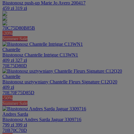
Biustonosz push-up Marie Jo Avero 200417
459 zł
319 zł
70C
75D
80B
85B
-20%
Summer Sale
Chantelle
Biustonosz Chantelle Intrigue C13WN1
409 zł
327 zł
70E
75D
80D
Chantelle
Biustonosz usztywniany Chantelle Fleurs Signature C12Q20
409 zł
70E
70F
75D
85D
-50%
Summer Sale
Andres Sarda
Biustonosz Andres Sarda Jaguar 3309716
799 zł
399 zł
70B
70C
70D