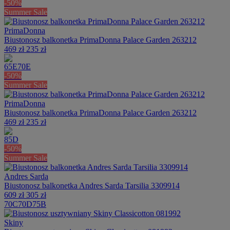
-50%
Summer Sale
PrimaDonna
Biustonosz balkonetka PrimaDonna Palace Garden 263212
469 zł
235 zł
65E
70E
-50%
Summer Sale
PrimaDonna
Biustonosz balkonetka PrimaDonna Palace Garden 263212
469 zł
235 zł
85D
-50%
Summer Sale
Andres Sarda
Biustonosz balkonetka Andres Sarda Tarsilia 3309914
609 zł
305 zł
70C
70D
75B
Skiny