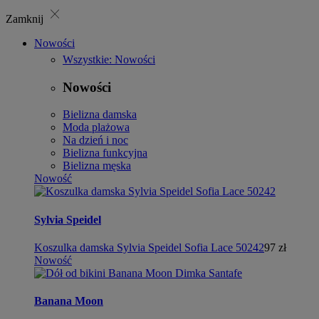
close
Zamknij
Nowości
Wszystkie: Nowości
Nowości
Bielizna damska
Moda plażowa
Na dzień i noc
Bielizna funkcyjna
Bielizna męska
Nowość
Sylvia Speidel
Koszulka damska Sylvia Speidel Sofia Lace 50242
97 zł
Nowość
Banana Moon