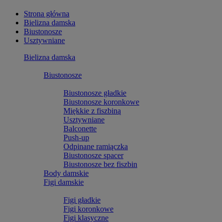
Strona główna
Bielizna damska
Biustonosze
Usztywniane
Bielizna damska
Biustonosze
Biustonosze gładkie
Biustonosze koronkowe
Miękkie z fiszbiną
Usztywniane
Balconette
Push-up
Odpinane ramiączka
Biustonosze spacer
Biustonosze bez fiszbin
Body damskie
Figi damskie
Figi gładkie
Figi koronkowe
Figi klasyczne