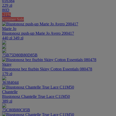
016384
229 zł
80D
-21%
Summer Sale
Marie Jo
Biustonosz push-up Marie Jo Avero 200417
440 zł
349 zł
75B
75D
80B
80D
85B
Skiny
Biustonosz bez fiszbin Skiny Cotton Essentials 080478
179 zł
36
38
40
44
Chantelle
Biustonosz Chantelle True Lace C11M50
389 zł
75C
80B
80C
85B