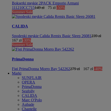
Bokserki męskie 2PACK Emporio Armani
111210CC715
149 zł
75 zł
-50%
Summer Sale
CALIDA
Spodenki męskie Calida Remix Basic Sleep 26081
239 zł
167 zł
-30%
Summer Sale
PrimaDonna
Figi PrimaDonna Morro Bay 542262
279 zł
167 zł
-40%
Marki
SUNFLAIR
OPERA
PrimaDonna
Seafolly
CALIDA
Marc O'Polo
Aubade
Chantelle