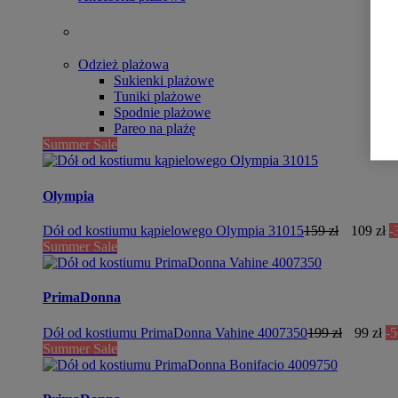
Odzież plażowa
Sukienki plażowe
Tuniki plażowe
Spodnie plażowe
Pareo na plażę
Summer Sale
Olympia
Dół od kostiumu kąpielowego Olympia 31015
159 zł
109 zł
-
Summer Sale
PrimaDonna
Dół od kostiumu PrimaDonna Vahine 4007350
199 zł
99 zł
-
Summer Sale