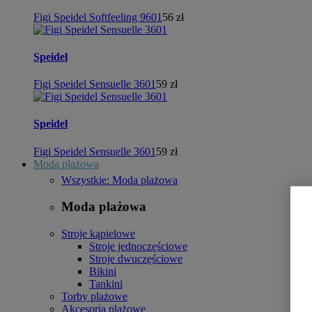
Figi Speidel Softfeeling 9601
56 zł
Speidel
Figi Speidel Sensuelle 3601
59 zł
Speidel
Figi Speidel Sensuelle 3601
59 zł
Moda plażowa
Wszystkie: Moda plażowa
Moda plażowa
Stroje kąpielowe
Stroje jednoczęściowe
Stroje dwuczęściowe
Bikini
Tankini
Torby plażowe
Akcesoria plażowe