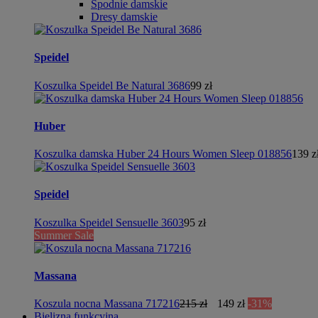
Spodnie damskie
Dresy damskie
Speidel
Koszulka Speidel Be Natural 3686
99 zł
Huber
Koszulka damska Huber 24 Hours Women Sleep 018856
139 z
Speidel
Koszulka Speidel Sensuelle 3603
95 zł
Summer Sale
Massana
Koszula nocna Massana 717216
215 zł
149 zł
-31%
Bielizna funkcyjna