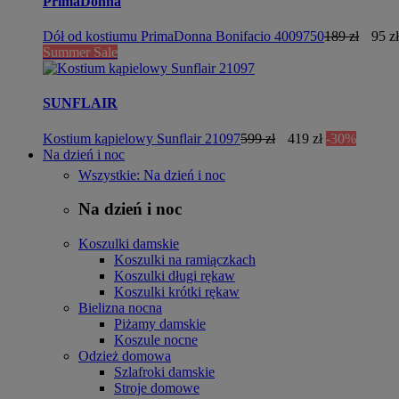
PrimaDonna
Dół od kostiumu PrimaDonna Bonifacio 4009750
189 zł
95 zł
Summer Sale
SUNFLAIR
Kostium kąpielowy Sunflair 21097
599 zł
419 zł
-30%
Na dzień i noc
Wszystkie: Na dzień i noc
Na dzień i noc
Koszulki damskie
Koszulki na ramiączkach
Koszulki długi rękaw
Koszulki krótki rękaw
Bielizna nocna
Piżamy damskie
Koszule nocne
Odzież domowa
Szlafroki damskie
Stroje domowe