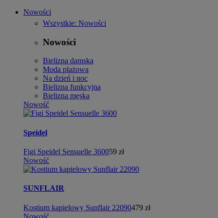
Nowości
Wszystkie: Nowości
Nowości
Bielizna damska
Moda plażowa
Na dzień i noc
Bielizna funkcyjna
Bielizna męska
Nowość
Speidel
Figi Speidel Sensuelle 3600
59 zł
Nowość
SUNFLAIR
Kostium kąpielowy Sunflair 22090
479 zł
Nowość