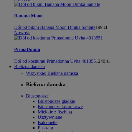
Banana Moon
Dół od bikini Banana Moon Dimka Santafe
199 zł
Nowość
PrimaDonna
Dół od kostiumu Primadonna Uvita 4013551
240 zł
Bielizna damska
Wszystkie: Bielizna damska
Bielizna damska
Biustonosze
Biustonosze gładkie
Biustonosze koronkowe
Miękkie z fiszbiną
Usztywniane
Balconette
Push-up