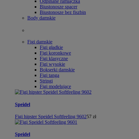
Odpinane ramiączka
Biustonosze spacer
Biustonosze bez fiszbin
Body damskie
Figi damskie
Figi gładkie
Figi koronkowe
Figi klasyczne
Figi wysokie
Bokserki damskie
Figi tanga
Stringi
Figi modelujące
Speidel
Figi hipster Speidel Softfeeling 9602
57 zł
Speidel