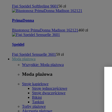
Figi Speidel Softfeeling 9601
56 zł
PrimaDonna
Biustonosz PrimaDonna Madison 162121
460 zł
Speidel
Figi Speidel Sensuelle 3601
59 zł
Moda plażowa
Wszystkie: Moda plażowa
Moda plażowa
Stroje kąpielowe
Stroje jednoczęściowe
Stroje dwuczęściowe
Bikini
Tankini
Torby plażowe
Akcesoria plażowe