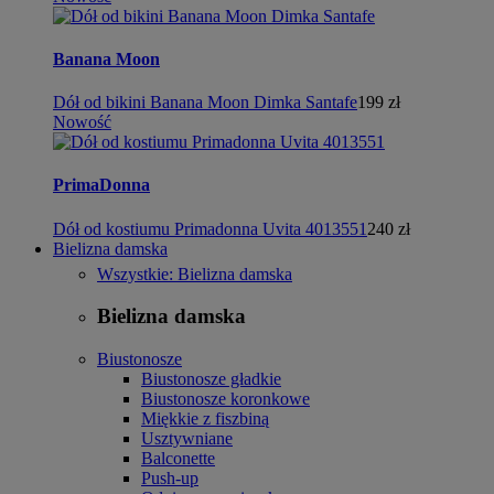
Banana Moon
Dół od bikini Banana Moon Dimka Santafe
199 zł
Nowość
PrimaDonna
Dół od kostiumu Primadonna Uvita 4013551
240 zł
Bielizna damska
Wszystkie: Bielizna damska
Bielizna damska
Biustonosze
Biustonosze gładkie
Biustonosze koronkowe
Miękkie z fiszbiną
Usztywniane
Balconette
Push-up