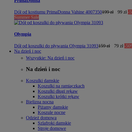
PrimaDonna
Dół od kostiumu PrimaDonna Vahine 4007350
199 zł
99 zł
-
Summer Sale
Olympia
Dół od koszulki do pływania Olympia 31093
159 zł
79 zł
-50
Na dzień i noc
Wszystkie: Na dzień i noc
Na dzień i noc
Koszulki damskie
Koszulki na ramiączkach
Koszulki długi rękaw
Koszulki krótki rękaw
Bielizna nocna
Piżamy damskie
Koszule nocne
Odzież domowa
Szlafroki damskie
Stroje domowe