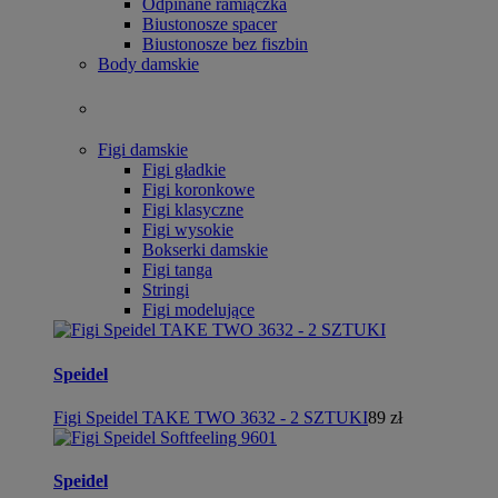
Odpinane ramiączka
Biustonosze spacer
Biustonosze bez fiszbin
Body damskie
Figi damskie
Figi gładkie
Figi koronkowe
Figi klasyczne
Figi wysokie
Bokserki damskie
Figi tanga
Stringi
Figi modelujące
Speidel
Figi Speidel TAKE TWO 3632 - 2 SZTUKI
89 zł
Speidel