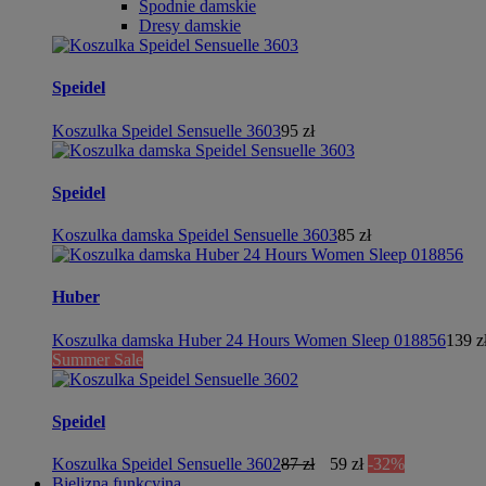
Spodnie damskie
Dresy damskie
Speidel
Koszulka Speidel Sensuelle 3603
95 zł
Speidel
Koszulka damska Speidel Sensuelle 3603
85 zł
Huber
Koszulka damska Huber 24 Hours Women Sleep 018856
139 z
Summer Sale
Speidel
Koszulka Speidel Sensuelle 3602
87 zł
59 zł
-32%
Bielizna funkcyjna