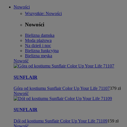
Nowości
Wszystkie: Nowości
Nowości
Bielizna damska
Moda plażowa
Na dzień i noc
Bielizna funkcyjna
Bielizna męska
Nowość
SUNFLAIR
Góra od kostiumu Sunflair Color Up Your Life 71107
379 zł
Nowość
SUNFLAIR
Dół od kostiumu Sunflair Color Up Your Life 71109
159 zł
Nowość