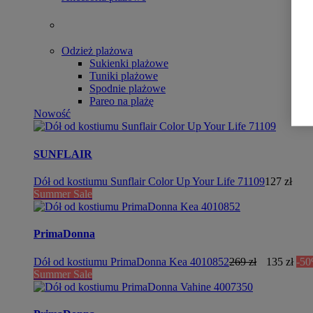
Odzież plażowa
Sukienki plażowe
Tuniki plażowe
Spodnie plażowe
Pareo na plażę
Nowość
SUNFLAIR
Dół od kostiumu Sunflair Color Up Your Life 71109
127 zł
Summer Sale
PrimaDonna
Dół od kostiumu PrimaDonna Kea 4010852
269 zł
135 zł
-5
Summer Sale