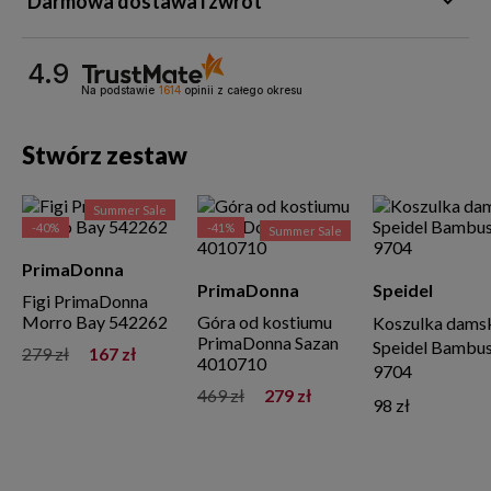
Darmowa dostawa i zwrot
4.9
Na podstawie
1614
opinii
z całego okresu
Stwórz zestaw
Summer Sale
-40%
-41%
Summer Sale
PrimaDonna
PrimaDonna
Speidel
Figi PrimaDonna
Morro Bay 542262
Góra od kostiumu
Koszulka dams
PrimaDonna Sazan
Speidel Bambu
279 zł
167 zł
4010710
9704
469 zł
279 zł
98 zł