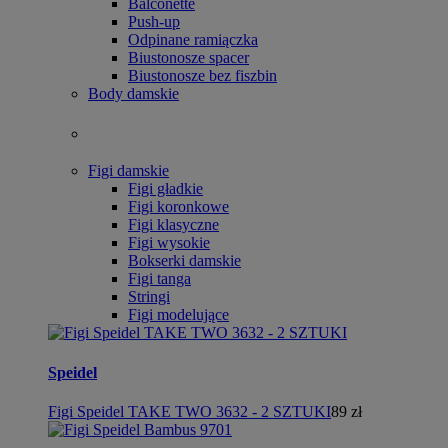
Balconette
Push-up
Odpinane ramiączka
Biustonosze spacer
Biustonosze bez fiszbin
Body damskie
Figi damskie
Figi gładkie
Figi koronkowe
Figi klasyczne
Figi wysokie
Bokserki damskie
Figi tanga
Stringi
Figi modelujące
Speidel
Figi Speidel TAKE TWO 3632 - 2 SZTUKI
89 zł