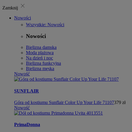
close
Zamknij
Nowości
Wszystkie: Nowości
Nowości
Bielizna damska
Moda plażowa
Na dzień i noc
Bielizna funkcyjna
Bielizna męska
Nowość
SUNFLAIR
Góra od kostiumu Sunflair Color Up Your Life 71107
379 zł
Nowość
PrimaDonna