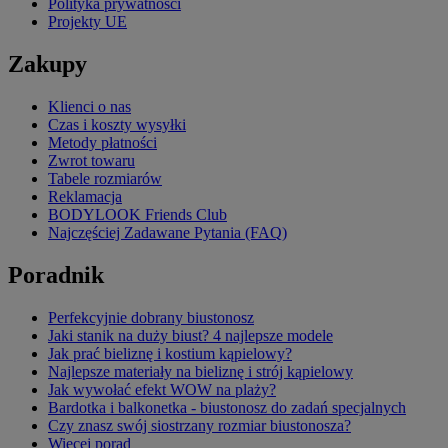
Polityka prywatności
Projekty UE
Zakupy
Klienci o nas
Czas i koszty wysyłki
Metody płatności
Zwrot towaru
Tabele rozmiarów
Reklamacja
BODYLOOK Friends Club
Najczęściej Zadawane Pytania (FAQ)
Poradnik
Perfekcyjnie dobrany biustonosz
Jaki stanik na duży biust? 4 najlepsze modele
Jak prać bieliznę i kostium kąpielowy?
Najlepsze materiały na bieliznę i strój kąpielowy
Jak wywołać efekt WOW na plaży?
Bardotka i balkonetka - biustonosz do zadań specjalnych
Czy znasz swój siostrzany rozmiar biustonosza?
Więcej porad