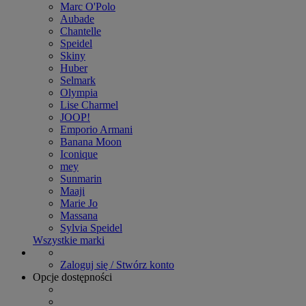
Marc O'Polo
Aubade
Chantelle
Speidel
Skiny
Huber
Selmark
Olympia
Lise Charmel
JOOP!
Emporio Armani
Banana Moon
Iconique
mey
Sunmarin
Maaji
Marie Jo
Massana
Sylvia Speidel
Wszystkie marki
Zaloguj się / Stwórz konto
Opcje dostępności