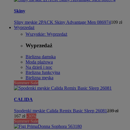
Skiny
Slipy męskie 2PACK Skiny Advantage Men 086974
109 zł
Wyprzedaż
Wszystkie: Wyprzedaż
Wyprzedaż
Bielizna damska
Moda plażowa
Na dzień i noc
Bielizna funkcyjna
Bielizna męska
Summer Sale
CALIDA
Spodenki męskie Calida Remix Basic Sleep 26081
239 zł
167 zł
-30%
Summer Sale