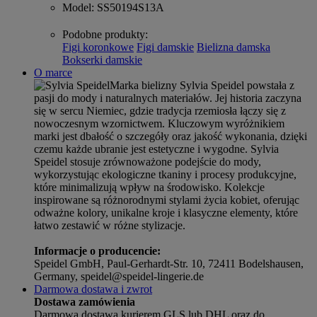
Model
: SS50194S13A
Podobne produkty
:
Figi koronkowe
Figi damskie
Bielizna damska
Bokserki damskie
O marce
Marka bielizny Sylvia Speidel powstała z
pasji do mody i naturalnych materiałów. Jej historia zaczyna
się w sercu Niemiec, gdzie tradycja rzemiosła łączy się z
nowoczesnym wzornictwem. Kluczowym wyróżnikiem
marki jest dbałość o szczegóły oraz jakość wykonania, dzięki
czemu każde ubranie jest estetyczne i wygodne. Sylvia
Speidel stosuje zrównoważone podejście do mody,
wykorzystując ekologiczne tkaniny i procesy produkcyjne,
które minimalizują wpływ na środowisko. Kolekcje
inspirowane są różnorodnymi stylami życia kobiet, oferując
odważne kolory, unikalne kroje i klasyczne elementy, które
łatwo zestawić w różne stylizacje.
Informacje o producencie:
Speidel GmbH, Paul-Gerhardt-Str. 10, 72411 Bodelshausen,
Germany, speidel@speidel-lingerie.de
Darmowa dostawa i zwrot
Dostawa zamówienia
Darmowa dostawa kurierem GLS lub DHL oraz do