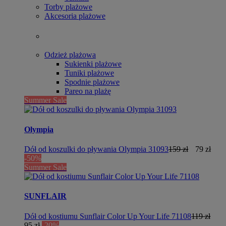
Torby plażowe
Akcesoria plażowe
Odzież plażowa
Sukienki plażowe
Tuniki plażowe
Spodnie plażowe
Pareo na plażę
Summer Sale
Olympia
Dół od koszulki do pływania Olympia 31093
159 zł
79 zł
-50%
Summer Sale
SUNFLAIR
Dół od kostiumu Sunflair Color Up Your Life 71108
119 zł
95 zł
-20%