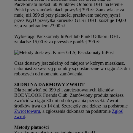
Paczkomatu InPost lub Punktów Odbioru DHL na terenie
Polski przy zamówieniach powyżej 399 zł. Zamawiając za
mniej niż 399 zł przy płatności przelewem tradycyjnym i
przez PayU przesyłka kurierska GLS i DHL kosztuje 19,00
zł, a za pobraniem 23,00 zł.
Wybierając Paczkomaty InPost lub Punkt Odbioru DHL
zapłacisz 15,00 zł za przesyłkę poniżej 399 zł.
Czas dostawy jest zależny od miejsca w którym mieszkasz,
natomiast zazwyczaj produkty są dostarczane w ciągu 2-3 dni
roboczych od momentu zamówienia.
30 DNI NA DARMOWY ZWROT
Dla zamówień od 399 zł i zarejestrowanych klientów
BODYLOOK Friends Club. Zamówiony produkt możesz
zwrócić w ciągu 30 dni od otrzymania przesyłki. Zwrot
środków trwa do 14 dni. Szczegóły znajdziesz na podstronie
Zwrot towaru
, a zgłoszenia dokonasz na podstronie
Zgłoś
zwrot
.
Metody płatności
Za zakupy zapłacisz wygodnie przez PayU