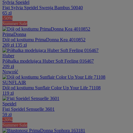
Sylvia Speidel
Figi Sylvia Speidel Swenja Bambus 50040
65 zł
-50%
Summer Sale
PrimaDonna
Dół od kostiumu PrimaDonna Kea 4010852
269 zł
135 zł
Huber
Półhalka modelująca Huber Soft Feeling 016467
209 zł
Nowość
SUNFLAIR
Dół od kostiumu Sunflair Color Up Your Life 71108
119 zł
Speidel
Figi Speidel Sensuelle 3601
59 zł
-20%
Summer Sale