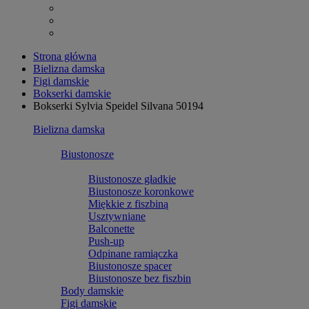
Strona główna
Bielizna damska
Figi damskie
Bokserki damskie
Bokserki Sylvia Speidel Silvana 50194
Bielizna damska
Biustonosze
Biustonosze gładkie
Biustonosze koronkowe
Miękkie z fiszbiną
Usztywniane
Balconette
Push-up
Odpinane ramiączka
Biustonosze spacer
Biustonosze bez fiszbin
Body damskie
Figi damskie