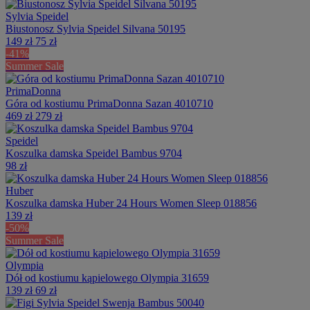
Sylvia Speidel
Biustonosz Sylvia Speidel Silvana 50195
149 zł
75 zł
-41%
Summer Sale
PrimaDonna
Góra od kostiumu PrimaDonna Sazan 4010710
469 zł
279 zł
Speidel
Koszulka damska Speidel Bambus 9704
98 zł
Huber
Koszulka damska Huber 24 Hours Women Sleep 018856
139 zł
-50%
Summer Sale
Olympia
Dół od kostiumu kąpielowego Olympia 31659
139 zł
69 zł