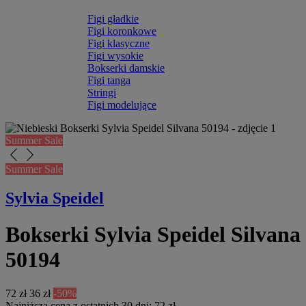
Figi gładkie
Figi koronkowe
Figi klasyczne
Figi wysokie
Bokserki damskie
Figi tanga
Stringi
Figi modelujące
Summer Sale
arrow_back_ios_new
arrow_forward_ios
Summer Sale
Sylvia Speidel
Bokserki Sylvia Speidel Silvana
50194
72 zł
36 zł
-50%
Najniższa cena z ostatnich 30 dni: 72 zł