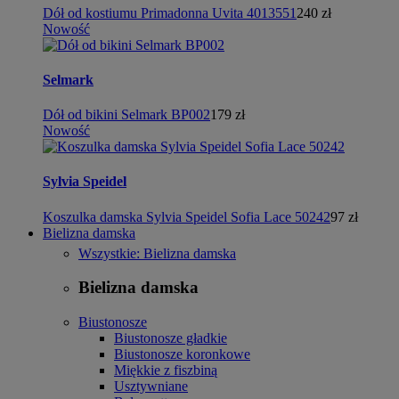
Dół od kostiumu Primadonna Uvita 4013551
240 zł
Nowość
Selmark
Dół od bikini Selmark BP002
179 zł
Nowość
Sylvia Speidel
Koszulka damska Sylvia Speidel Sofia Lace 50242
97 zł
Bielizna damska
Wszystkie: Bielizna damska
Bielizna damska
Biustonosze
Biustonosze gładkie
Biustonosze koronkowe
Miękkie z fiszbiną
Usztywniane