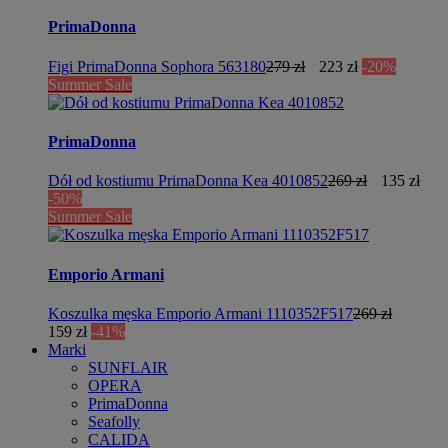
PrimaDonna
Figi PrimaDonna Sophora 563180
279 zł
223 zł
-20%
Summer Sale
PrimaDonna
Dół od kostiumu PrimaDonna Kea 4010852
269 zł
135 zł
-50%
Summer Sale
Emporio Armani
Koszulka męska Emporio Armani 1110352F517
269 zł
159 zł
-41%
Marki
SUNFLAIR
OPERA
PrimaDonna
Seafolly
CALIDA