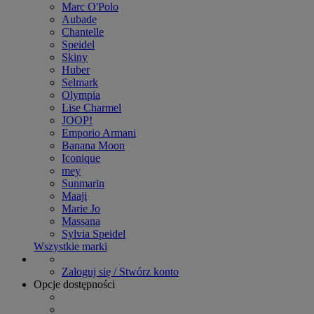
Marc O'Polo
Aubade
Chantelle
Speidel
Skiny
Huber
Selmark
Olympia
Lise Charmel
JOOP!
Emporio Armani
Banana Moon
Iconique
mey
Sunmarin
Maaji
Marie Jo
Massana
Sylvia Speidel
Wszystkie marki
Zaloguj się / Stwórz konto
Opcje dostępności