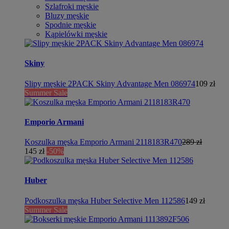
Szlafroki męskie
Bluzy męskie
Spodnie męskie
Kąpielówki męskie
Skiny
Slipy męskie 2PACK Skiny Advantage Men 086974
109 zł
Summer Sale
Emporio Armani
Koszulka męska Emporio Armani 2118183R470
289 zł
145 zł
-50%
Huber
Podkoszulka męska Huber Selective Men 112586
149 zł
Summer Sale