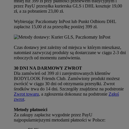
mniej niż 399 zł przy płatności przelewem tradycyjnym i
przez PayU przesyłka kurierska GLS i DHL kosztuje 19,00
zł, a za pobraniem 23,00 zł.
Wybierając Paczkomaty InPost lub Punkt Odbioru DHL
zapłacisz 15,00 zł za przesyłkę poniżej 399 zł.
Czas dostawy jest zależny od miejsca w którym mieszkasz,
natomiast zazwyczaj produkty są dostarczane w ciągu 2-3 dni
roboczych od momentu zamówienia.
30 DNI NA DARMOWY ZWROT
Dla zamówień od 399 zł i zarejestrowanych klientów
BODYLOOK Friends Club. Zamówiony produkt możesz
zwrócić w ciągu 30 dni od otrzymania przesyłki. Zwrot
środków trwa do 14 dni. Szczegóły znajdziesz na podstronie
Zwrot towaru
, a zgłoszenia dokonasz na podstronie
Zgłoś
zwrot
.
Metody płatności
Za zakupy zapłacisz wygodnie przez PayU
najpopularniejszymi metodami płatności w Polsce: