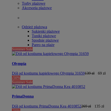
Torby plażowe
Akcesoria plażowe
Odzież plażowa
Sukienki plażowe
Tuniki plażowe
Spodnie plażowe
Pareo na plażę
Summer Sale
Olympia
Dół od kostiumu kąpielowego Olympia 31659
139 zł
69 zł
-50%
Summer Sale
PrimaDonna
Dół od kostiumu PrimaDonna Kea 4010852
269 zł
135 zł
-50%