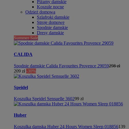
Piżamy damskie
Koszule nocne
Odzież domowa
Szlafroki damskie
Stroje domowe
Spodnie damskie
Dresy damskie
Summer Sale
CALIDA
Spodnie damskie Calida Favourites Provence 29059
298 zł
209 zł
-30%
Speidel
Koszulka Speidel Sensuelle 3602
99 zł
Huber
Koszulka damska Huber 24 Hours Women Sleep 018856
139