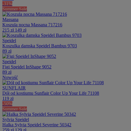
-31%
Summer Sale
Massana
Koszula nocna Massana 717216
215 zł
149 zł
Speidel
Koszulka damska Speidel Bambus 9703
89 zł
Speidel
Figi Speidel InShape 9052
89 zł
Nowość
SUNFLAIR
Dół od kostiumu Sunflair Color Up Your Life 71108
119 zł
-50%
Summer Sale
Sylvia Speidel
Halka Sylvia Speidel Severine 50342
259 zł
129 zł