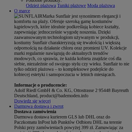
Podobne produkty
:
Odzież plażowa
Tuniki plażowe
Moda plażowa
O marce
Marka Sunflair jest synonimem elegancji i
komfortu na plaży. Oferuje szeroką gamę kostiumów
kąpielowych, które idealnie podkreślają kobiece kształty,
zapewniając jednocześnie wygodę noszenia. Dzięki
zaawansowanym technologiom używanym w produkcji,
kostiumy Sunflair charakteryzują się trwałością i większą
odpornością na działanie chloru oraz promieni UV. Kolekcje
marki regularnie nawiązują do aktualnych trendów
modowych, co sprawia, że każda kobieta znajdzie coś dla
siebie, niezależnie od swojego stylu czy wieku. Sunflair to nie
tylko odzież plażowa – to kompleksowe podejście do
kobiecej estetyki i samopoczucia w letnich miesiącach.
Informacje o producencie:
Adolf Riedl GmbH & Co. KG, Ottostrasse 2 95448 Bayreuth
Deutschland, product@bademoden.info
Dowiedz się więcej
Darmowa dostawa i zwrot
Dostawa zamówienia
Darmowa dostawa kurierem GLS lub DHL oraz do
Paczkomatu InPost lub Punktów Odbioru DHL na terenie
Polski przy zamówieniach powyżej 399 zł. Zamawiając za