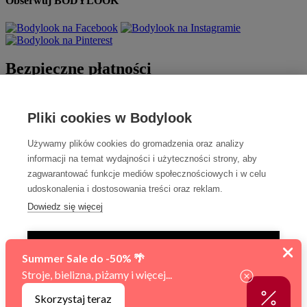
Obserwuj BODYLOOK
Bezpieczne płatności
Pliki cookies w Bodylook
Używamy plików cookies do gromadzenia oraz analizy
informacji na temat wydajności i użyteczności strony, aby
zagwarantować funkcje mediów społecznościowych i w celu
udoskonalenia i dostosowania treści oraz reklam.
Szybka dostawa
Dowiedz się więcej
TYLKO NIEZBĘDNE
AKCEPTUJ WSZYSTKIE
Sfinansowano w ramach reakcji Unii na pandemię COVID-19.
Zarządzaj ustawieniami