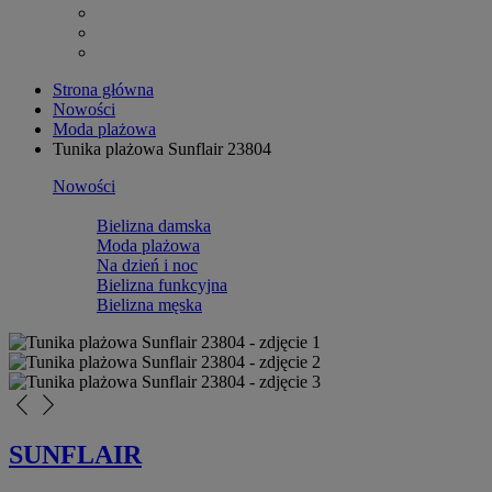
Strona główna
Nowości
Moda plażowa
Tunika plażowa Sunflair 23804
Nowości
Bielizna damska
Moda plażowa
Na dzień i noc
Bielizna funkcyjna
Bielizna męska
arrow_back_ios_new
arrow_forward_ios
SUNFLAIR