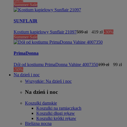
Summer Sale
SUNFLAIR
Kostium kąpielowy Sunflair 21097
599 zł
419 zł
-30%
Summer Sale
PrimaDonna
Dół od kostiumu PrimaDonna Vahine 4007350
199 zł
99 zł
-50%
Na dzień i noc
Wszystkie: Na dzień i noc
Na dzień i noc
Koszulki damskie
Koszulki na ramiączkach
Koszulki długi rękaw
Koszulki krótki rękaw
Bielizna nocna