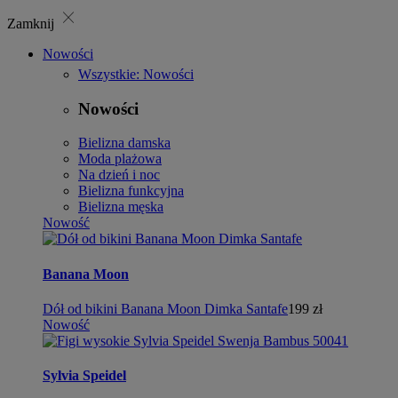
close
Zamknij
Nowości
Wszystkie: Nowości
Nowości
Bielizna damska
Moda plażowa
Na dzień i noc
Bielizna funkcyjna
Bielizna męska
Nowość
Banana Moon
Dół od bikini Banana Moon Dimka Santafe
199 zł
Nowość
Sylvia Speidel