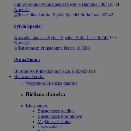
Figi wysokie Sylvia Speidel Swenja Bambus 50041
65 zł
Nowość
Sylvia Speidel
Koszulka damska Sylvia Speidel Sofia Lace 50242
97 zł
Nowość
PrimaDonna
Biustonosz Primadonna Naica 163590
500 zł
Bielizna damska
Wszystkie: Bielizna damska
Bielizna damska
Biustonosze
Biustonosze gładkie
Biustonosze koronkowe
Miękkie z fiszbiną
Usztywniane