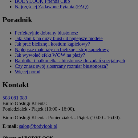
BODYLOOK Friends Club
Najczęściej Zadawane Pytania (FAQ)
Poradnik
Perfekcyjnie dobrany biustonosz
Jaki stanik na duży biust? 4 najlepsze modele
Jak prać bieliznę i kostium kąpielowy?
Najlepsze materiały na bieliznę i strój kąpielowy
Jak wywołać efekt WOW na plaży?
Bardotka i balkonetka - biustonosz do zadań specjalnych
Czy znasz swój siostrzany rozmiar biustonosza?
Więcej porad
Kontakt
508 081 089
Biuro Obsługi Klienta:
Poniedziałek - Piątek (10:00 - 16:00).
Biuro Obsługi Klienta: Poniedziałek - Piątek (10:00 - 16:00).
E-mail:
salon@bodylook.pl