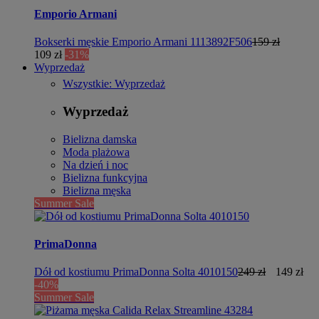
Emporio Armani
Bokserki męskie Emporio Armani 1113892F506
159 zł
109 zł
-31%
Wyprzedaż
Wszystkie: Wyprzedaż
Wyprzedaż
Bielizna damska
Moda plażowa
Na dzień i noc
Bielizna funkcyjna
Bielizna męska
Summer Sale
PrimaDonna
Dół od kostiumu PrimaDonna Solta 4010150
249 zł
149 zł
-40%
Summer Sale