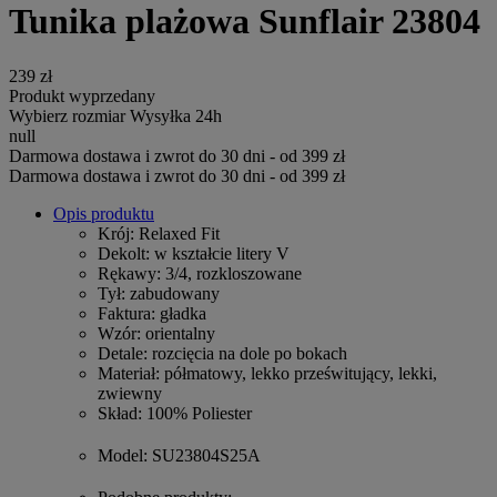
Tunika plażowa Sunflair 23804
239 zł
Produkt wyprzedany
Wybierz rozmiar
Wysyłka 24h
null
Darmowa dostawa i zwrot do 30 dni - od 399 zł
Darmowa dostawa i zwrot do 30 dni - od 399 zł
Opis produktu
Krój
: Relaxed Fit
Dekolt
: w kształcie litery V
Rękawy
: 3/4, rozkloszowane
Tył
: zabudowany
Faktura
: gładka
Wzór
: orientalny
Detale
: rozcięcia na dole po bokach
Materiał
: półmatowy, lekko prześwitujący, lekki,
zwiewny
Skład
: 100% Poliester
Model
: SU23804S25A