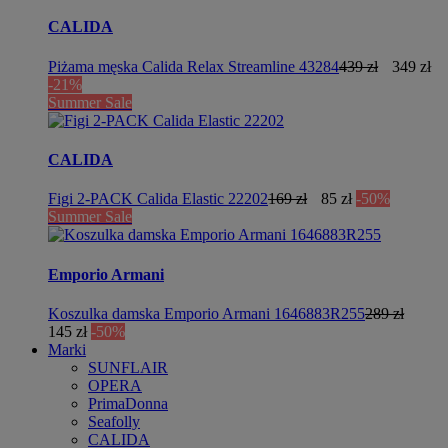
CALIDA
Piżama męska Calida Relax Streamline 43284
439 zł
349 zł
-21%
Summer Sale
CALIDA
Figi 2-PACK Calida Elastic 22202
169 zł
85 zł
-50%
Summer Sale
Emporio Armani
Koszulka damska Emporio Armani 1646883R255
289 zł
145 zł
-50%
Marki
SUNFLAIR
OPERA
PrimaDonna
Seafolly
CALIDA