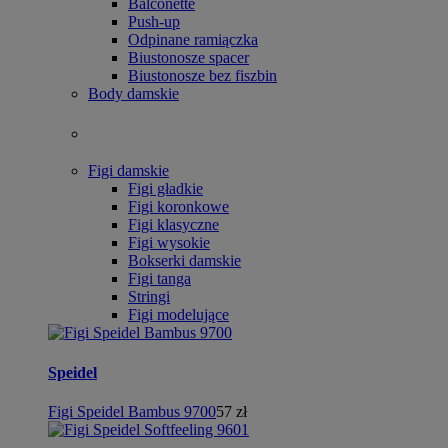
Balconette
Push-up
Odpinane ramiączka
Biustonosze spacer
Biustonosze bez fiszbin
Body damskie
Figi damskie
Figi gładkie
Figi koronkowe
Figi klasyczne
Figi wysokie
Bokserki damskie
Figi tanga
Stringi
Figi modelujące
Speidel
Figi Speidel Bambus 9700
57 zł