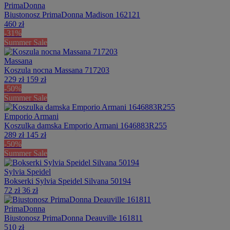
PrimaDonna
Biustonosz PrimaDonna Madison 162121
460 zł
-31%
Summer Sale
Massana
Koszula nocna Massana 717203
229 zł
159 zł
-50%
Summer Sale
Emporio Armani
Koszulka damska Emporio Armani 1646883R255
289 zł
145 zł
-50%
Summer Sale
Sylvia Speidel
Bokserki Sylvia Speidel Silvana 50194
72 zł
36 zł
PrimaDonna
Biustonosz PrimaDonna Deauville 161811
510 zł