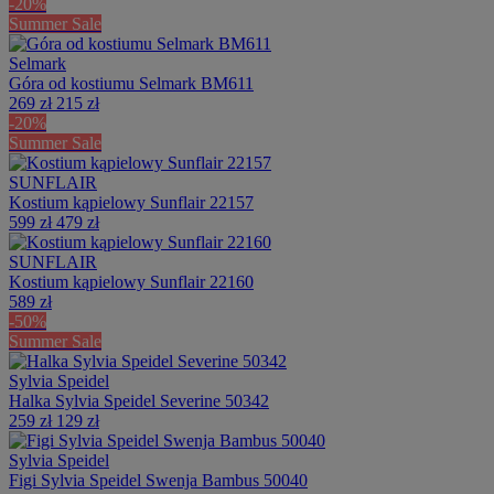
-20%
Summer Sale
Selmark
Góra od kostiumu Selmark BM611
269 zł
215 zł
-20%
Summer Sale
SUNFLAIR
Kostium kąpielowy Sunflair 22157
599 zł
479 zł
SUNFLAIR
Kostium kąpielowy Sunflair 22160
589 zł
-50%
Summer Sale
Sylvia Speidel
Halka Sylvia Speidel Severine 50342
259 zł
129 zł
Sylvia Speidel
Figi Sylvia Speidel Swenja Bambus 50040