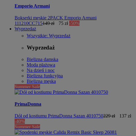
Emporio Armani
Bokserki męskie 2PACK Emporio Armani
111210CC715
149 zł
75 zł
-50%
Wyprzedaż
Wszystkie: Wyprzedaż
Wyprzedaż
Bielizna damska
Moda plażowa
Na dzień i noc
Bielizna funkcyjna
Bielizna męska
Summer Sale
PrimaDonna
Dół od kostiumu PrimaDonna Sazan 4010750
229 zł
137 zł
-40%
Summer Sale