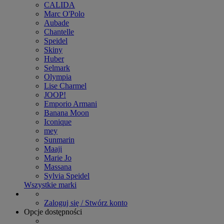
CALIDA
Marc O'Polo
Aubade
Chantelle
Speidel
Skiny
Huber
Selmark
Olympia
Lise Charmel
JOOP!
Emporio Armani
Banana Moon
Iconique
mey
Sunmarin
Maaji
Marie Jo
Massana
Sylvia Speidel
Wszystkie marki
Zaloguj się / Stwórz konto
Opcje dostępności