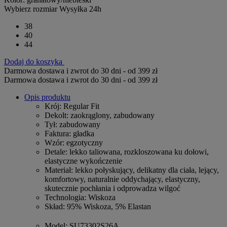
Wybierz rozmiar
Wysyłka 24h
38
40
44
Dodaj do koszyka
Darmowa dostawa i zwrot do 30 dni - od 399 zł
Darmowa dostawa i zwrot do 30 dni - od 399 zł
Opis produktu
Krój
: Regular Fit
Dekolt
: zaokrąglony, zabudowany
Tył
: zabudowany
Faktura
: gładka
Wzór
: egzotyczny
Detale
: lekko taliowana, rozkloszowana ku dołowi,
elastyczne wykończenie
Materiał
: lekko połyskujący, delikatny dla ciała, lejący,
komfortowy, naturalnie oddychający, elastyczny,
skutecznie pochłania i odprowadza wilgoć
Technologia
: Wiskoza
Skład
: 95% Wiskoza, 5% Elastan
Model
: SU73302S26A