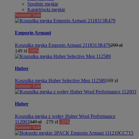
Spodnie męskie
Kąpielówki męskie
Summer Sale
Emporio Armani
Koszulka męska Emporio Armani 2118313R479
299 zł
149 zł
-50%
Huber
Koszulka męska Huber Selective Men 112589
169 zł
Summer Sale
Huber
Koszulka męska z wełny Huber Wool Performance
112003
349 zł
279 zł
-20%
Summer Sale