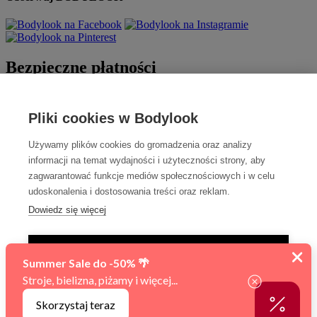
Bezpieczne płatności
Pliki cookies w Bodylook
Używamy plików cookies do gromadzenia oraz analizy
informacji na temat wydajności i użyteczności strony, aby
zagwarantować funkcje mediów społecznościowych i w celu
udoskonalenia i dostosowania treści oraz reklam.
Szybka dostawa
Dowiedz się więcej
TYLKO NIEZBĘDNE
AKCEPTUJ WSZYSTKIE
Sfinansowano w ramach reakcji Unii na pandemię COVID-19.
Zarządzaj ustawieniami