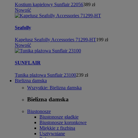
Kostium kąpielowy Sunflair 22056
389 zł
Nowość
Seafolly
Kapelusz Seafolly Accessories 71299-HT
199 zł
Nowość
SUNFLAIR
Tunika plażowa Sunflair 23100
239 zł
Bielizna damska
Wszystkie: Bielizna damska
Bielizna damska
Biustonosze
Biustonosze gładkie
Biustonosze koronkowe
Miękkie z fiszbiną
Usztywniane