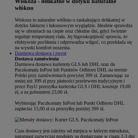
Wiskoza - delikatne w dotyku naturalne
włókno
Wiskoza to naturalne włókno o zaskakująco delikatnej w
dotyku fakturze i luksusowym wyglądzie. Idealnie sprawdza
się w ubraniach na ciepłe oraz chłodne dni, gdyż świetnie
reguluje temperaturę ciała. Jej higroskopijność sprawia, że
efektywnie pochłania i odprowadza wilgoć, co przekłada się
na wysoki komfort noszenia.
Darmowa dostawa i zwrot
Dostawa zamówienia
Darmowa dostawa kurierem GLS lub DHL oraz do
Paczkomatu InPost lub Punktów Odbioru DHL na terenie
Polski przy zamówieniach powyżej 399 zł. Zamawiając za
mniej niż 399 zł przy płatności przelewem tradycyjnym i
przez PayU przesyłka kurierska GLS i DHL kosztuje 19,00
zł, a za pobraniem 23,00 zł.
Wybierając Paczkomaty InPost lub Punkt Odbioru DHL
zapłacisz 15,00 zł za przesyłkę poniżej 399 zł.
Czas dostawy jest zależny od miejsca w którym mieszkasz,
natomiast zazwyczaj produkty są dostarczane w ciągu 2-3 dni