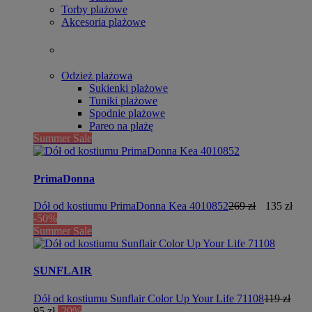
Torby plażowe
Akcesoria plażowe
Odzież plażowa
Sukienki plażowe
Tuniki plażowe
Spodnie plażowe
Pareo na plażę
Summer Sale
PrimaDonna
Dół od kostiumu PrimaDonna Kea 4010852
269 zł
135 zł
-50%
Summer Sale
SUNFLAIR
Dół od kostiumu Sunflair Color Up Your Life 71108
119 zł
95 zł
-20%