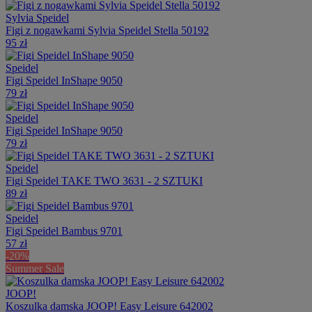
Sylvia Speidel
Figi z nogawkami Sylvia Speidel Stella 50192
95 zł
Speidel
Figi Speidel InShape 9050
79 zł
Speidel
Figi Speidel InShape 9050
79 zł
Speidel
Figi Speidel TAKE TWO 3631 - 2 SZTUKI
89 zł
Speidel
Figi Speidel Bambus 9701
57 zł
-20%
Summer Sale
JOOP!
Koszulka damska JOOP! Easy Leisure 642002