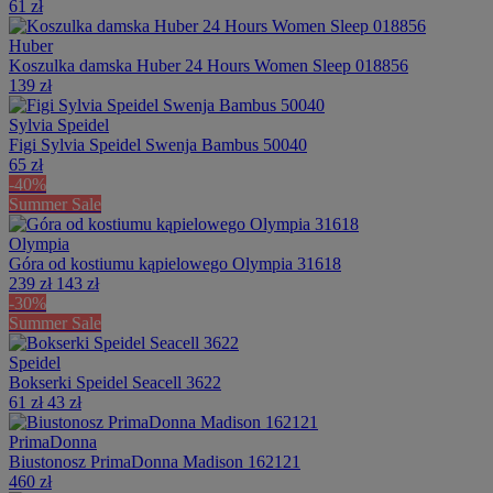
61 zł
Huber
Koszulka damska Huber 24 Hours Women Sleep 018856
139 zł
Sylvia Speidel
Figi Sylvia Speidel Swenja Bambus 50040
65 zł
-40%
Summer Sale
Olympia
Góra od kostiumu kąpielowego Olympia 31618
239 zł
143 zł
-30%
Summer Sale
Speidel
Bokserki Speidel Seacell 3622
61 zł
43 zł
PrimaDonna
Biustonosz PrimaDonna Madison 162121
460 zł