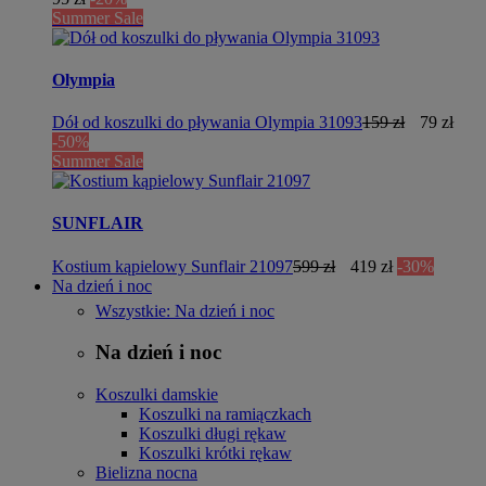
Summer Sale
Olympia
Dół od koszulki do pływania Olympia 31093
159 zł
79 zł
-50%
Summer Sale
SUNFLAIR
Kostium kąpielowy Sunflair 21097
599 zł
419 zł
-30%
Na dzień i noc
Wszystkie: Na dzień i noc
Na dzień i noc
Koszulki damskie
Koszulki na ramiączkach
Koszulki długi rękaw
Koszulki krótki rękaw
Bielizna nocna