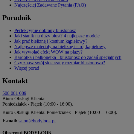
Najczęściej Zadawane Pytania (FAQ)
Poradnik
Perfekcyjnie dobrany biustonosz
Jaki stanik na duży biust? 4 najlepsze modele
Jak prać bieliznę i kostium kąpielowy?
Najlepsze materiały na bieliznę i strój kąpielowy
Jak wywołać efekt WOW na plaży?
Bardotka i balkonetka - biustonosz do zadań specjalnych
Czy znasz swój siostrzany rozmiar biustonosza?
Więcej porad
Kontakt
508 081 089
Biuro Obsługi Klienta:
Poniedziałek - Piątek (10:00 - 16:00).
Biuro Obsługi Klienta: Poniedziałek - Piątek (10:00 - 16:00).
E-mail:
salon@bodylook.pl
Obserwuj BODYLOOK