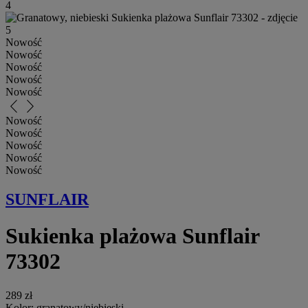
Nowość
Nowość
Nowość
Nowość
Nowość
arrow_back_ios_new
arrow_forward_ios
Nowość
Nowość
Nowość
Nowość
Nowość
SUNFLAIR
Sukienka plażowa Sunflair
73302
289 zł
Kolor:
granatowy/niebieski