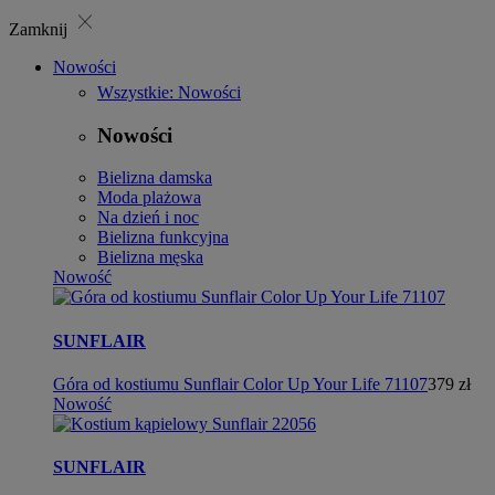
close
Zamknij
Nowości
Wszystkie: Nowości
Nowości
Bielizna damska
Moda plażowa
Na dzień i noc
Bielizna funkcyjna
Bielizna męska
Nowość
SUNFLAIR
Góra od kostiumu Sunflair Color Up Your Life 71107
379 zł
Nowość
SUNFLAIR