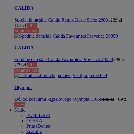
CALIDA
Spodenki męskie Calida Remix Basic Sleep 26081
239 zł
167 zł
-30%
Summer Sale
CALIDA
Spodnie damskie Calida Favourites Provence 29059
298 zł
209 zł
-30%
Summer Sale
Olympia
Dół od kostiumu kąpielowego Olympia 31659
139 zł
69 zł
-50%
Marki
SUNFLAIR
OPERA
PrimaDonna
Seafolly