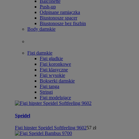
Balconette
Push-up
Odpinane ramiączka
Biustonosze spacer
Biustonosze bez fiszbin
Body damskie
Figi damskie
Figi gładkie
Figi koronkowe
Figi klasyczne
Figi wysokie
Bokserki damskie
Figi tanga
Stringi
Figi modelujące
Speidel
Figi hipster Speidel Softfeeling 9602
57 zł