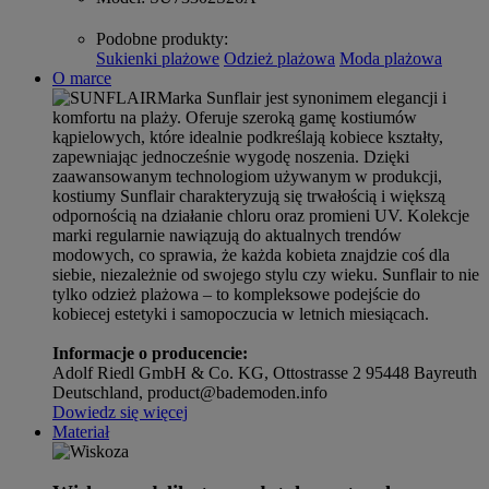
Podobne produkty
:
Sukienki plażowe
Odzież plażowa
Moda plażowa
O marce
Marka Sunflair jest synonimem elegancji i
komfortu na plaży. Oferuje szeroką gamę kostiumów
kąpielowych, które idealnie podkreślają kobiece kształty,
zapewniając jednocześnie wygodę noszenia. Dzięki
zaawansowanym technologiom używanym w produkcji,
kostiumy Sunflair charakteryzują się trwałością i większą
odpornością na działanie chloru oraz promieni UV. Kolekcje
marki regularnie nawiązują do aktualnych trendów
modowych, co sprawia, że każda kobieta znajdzie coś dla
siebie, niezależnie od swojego stylu czy wieku. Sunflair to nie
tylko odzież plażowa – to kompleksowe podejście do
kobiecej estetyki i samopoczucia w letnich miesiącach.
Informacje o producencie:
Adolf Riedl GmbH & Co. KG, Ottostrasse 2 95448 Bayreuth
Deutschland, product@bademoden.info
Dowiedz się więcej
Materiał