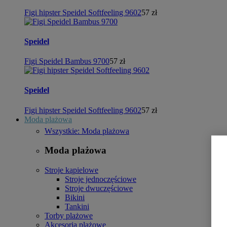
Figi hipster Speidel Softfeeling 9602
57 zł
Speidel
Figi Speidel Bambus 9700
57 zł
Speidel
Figi hipster Speidel Softfeeling 9602
57 zł
Moda plażowa
Wszystkie: Moda plażowa
Moda plażowa
Stroje kąpielowe
Stroje jednoczęściowe
Stroje dwuczęściowe
Bikini
Tankini
Torby plażowe
Akcesoria plażowe