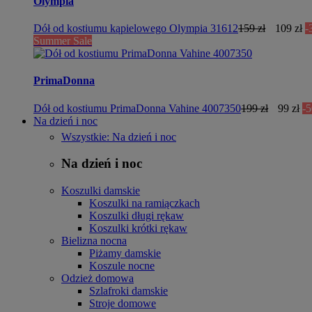
Olympia
Dół od kostiumu kąpielowego Olympia 31612
159 zł
109 zł
-
Summer Sale
PrimaDonna
Dół od kostiumu PrimaDonna Vahine 4007350
199 zł
99 zł
-
Na dzień i noc
Wszystkie: Na dzień i noc
Na dzień i noc
Koszulki damskie
Koszulki na ramiączkach
Koszulki długi rękaw
Koszulki krótki rękaw
Bielizna nocna
Piżamy damskie
Koszule nocne
Odzież domowa
Szlafroki damskie
Stroje domowe