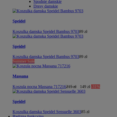
Spodnie damskie
Dresy damskie
Speidel
Koszulka damska Speidel Bambus 9703
89 zł
Speidel
Koszulka damska Speidel Bambus 9703
89 zł
Summer Sale
Massana
Koszula nocna Massana 717216
215 zł
149 zł
-31%
Speidel
Koszulka damska Speidel Sensuelle 3603
85 zł
Bielizna funkcyjna