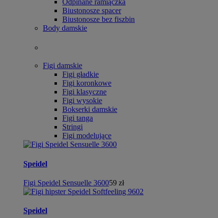
Odpinane ramiączka
Biustonosze spacer
Biustonosze bez fiszbin
Body damskie
Figi damskie
Figi gładkie
Figi koronkowe
Figi klasyczne
Figi wysokie
Bokserki damskie
Figi tanga
Stringi
Figi modelujące
Speidel
Figi Speidel Sensuelle 3600
59 zł
Speidel