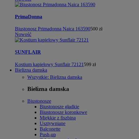
PrimaDonna
Biustonosz Primadonna Naica 163590
500 zł
Nowość
SUNFLAIR
Kostium kąpielowy Sunflair 72121
599 zł
Bielizna damska
Wszystkie: Bielizna damska
Bielizna damska
Biustonosze
Biustonosze gładkie
Biustonosze koronkowe
Miękkie z fiszbiną
Usztywniane
Balconette
Push-up