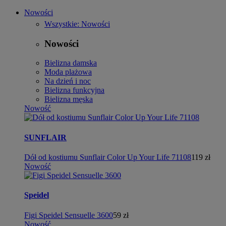
Nowości
Wszystkie: Nowości
Nowości
Bielizna damska
Moda plażowa
Na dzień i noc
Bielizna funkcyjna
Bielizna męska
Nowość
SUNFLAIR
Dół od kostiumu Sunflair Color Up Your Life 71108
119 zł
Nowość
Speidel
Figi Speidel Sensuelle 3600
59 zł
Nowość