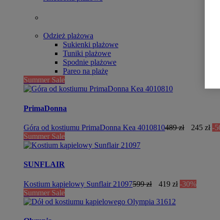
Odzież plażowa
Sukienki plażowe
Tuniki plażowe
Spodnie plażowe
Pareo na plażę
Summer Sale
PrimaDonna
Góra od kostiumu PrimaDonna Kea 4010810
489 zł
245 zł
-
Summer Sale
SUNFLAIR
Kostium kąpielowy Sunflair 21097
599 zł
419 zł
-30%
Summer Sale