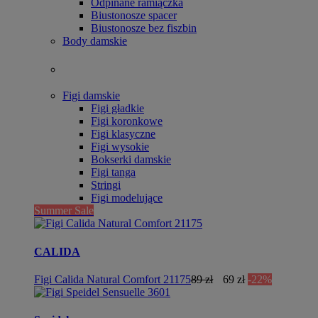
Odpinane ramiączka
Biustonosze spacer
Biustonosze bez fiszbin
Body damskie
Figi damskie
Figi gładkie
Figi koronkowe
Figi klasyczne
Figi wysokie
Bokserki damskie
Figi tanga
Stringi
Figi modelujące
Summer Sale
CALIDA
Figi Calida Natural Comfort 21175
89 zł
69 zł
-22%