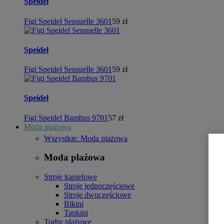
Speidel
Figi Speidel Sensuelle 3601
59 zł
Speidel
Figi Speidel Sensuelle 3601
59 zł
Speidel
Figi Speidel Bambus 9701
57 zł
Moda plażowa
Wszystkie: Moda plażowa
Moda plażowa
Stroje kąpielowe
Stroje jednoczęściowe
Stroje dwuczęściowe
Bikini
Tankini
Torby plażowe