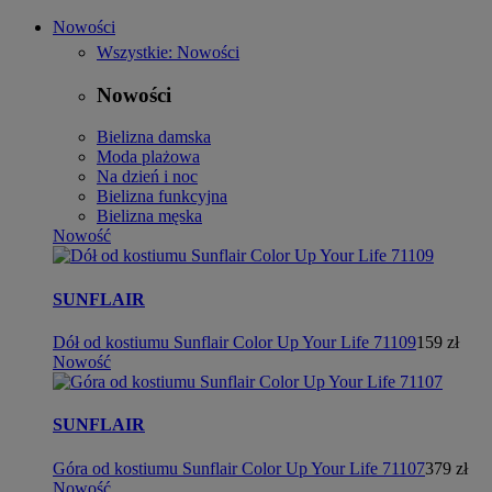
Nowości
Wszystkie: Nowości
Nowości
Bielizna damska
Moda plażowa
Na dzień i noc
Bielizna funkcyjna
Bielizna męska
Nowość
SUNFLAIR
Dół od kostiumu Sunflair Color Up Your Life 71109
159 zł
Nowość
SUNFLAIR
Góra od kostiumu Sunflair Color Up Your Life 71107
379 zł
Nowość