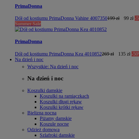
PrimaDonna
Dół od kostiumu PrimaDonna Vahine 4007350
199 zł
99 zł
-
Summer Sale
PrimaDonna
Dół od kostiumu PrimaDonna Kea 4010852
269 zł
135 zł
-5
Na dzień i noc
Wszystkie: Na dzień i noc
Na dzień i noc
Koszulki damskie
Koszulki na ramiączkach
Koszulki długi rękaw
Koszulki krótki rękaw
Bielizna nocna
Piżamy damskie
Koszule nocne
Odzież domowa
Szlafroki damskie