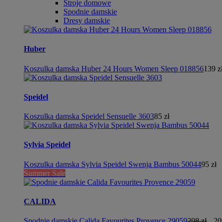
Stroje domowe
Spodnie damskie
Dresy damskie
Huber
Koszulka damska Huber 24 Hours Women Sleep 018856
139 z
Speidel
Koszulka damska Speidel Sensuelle 3603
85 zł
Sylvia Speidel
Koszulka damska Sylvia Speidel Swenja Bambus 50044
95 zł
Summer Sale
CALIDA
Spodnie damskie Calida Favourites Provence 29059
298 zł
20