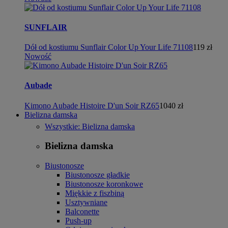
SUNFLAIR
Dół od kostiumu Sunflair Color Up Your Life 71108
119 zł
Nowość
Aubade
Kimono Aubade Histoire D'un Soir RZ65
1040 zł
Bielizna damska
Wszystkie: Bielizna damska
Bielizna damska
Biustonosze
Biustonosze gładkie
Biustonosze koronkowe
Miękkie z fiszbiną
Usztywniane
Balconette
Push-up