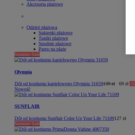
Akcesoria plażowe
Odzież plażowa
Sukienki plażowe
Tuniki plażowe
Spodnie plażowe
Pareo na plażę
Summer Sale
Olympia
Dół od kostiumu kąpielowego Olympia 31659
139 zł
69 zł
-5
Nowość
SUNFLAIR
Dół od kostiumu Sunflair Color Up Your Life 71109
127 zł
Summer Sale