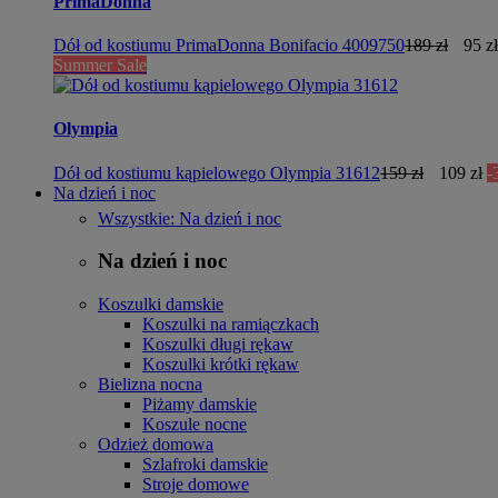
PrimaDonna
Dół od kostiumu PrimaDonna Bonifacio 4009750
189 zł
95 zł
Summer Sale
Olympia
Dół od kostiumu kąpielowego Olympia 31612
159 zł
109 zł
-
Na dzień i noc
Wszystkie: Na dzień i noc
Na dzień i noc
Koszulki damskie
Koszulki na ramiączkach
Koszulki długi rękaw
Koszulki krótki rękaw
Bielizna nocna
Piżamy damskie
Koszule nocne
Odzież domowa
Szlafroki damskie
Stroje domowe