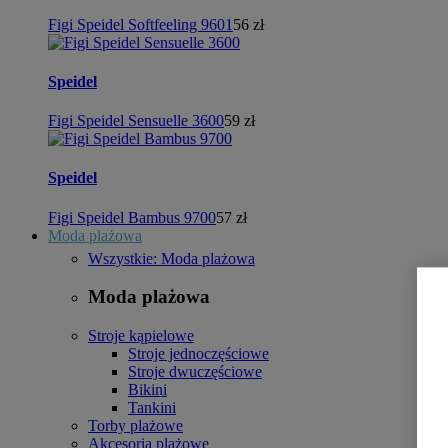
Figi Speidel Softfeeling 9601
56 zł
Speidel
Figi Speidel Sensuelle 3600
59 zł
Speidel
Figi Speidel Bambus 9700
57 zł
Moda plażowa
Wszystkie: Moda plażowa
Moda plażowa
Stroje kąpielowe
Stroje jednoczęściowe
Stroje dwuczęściowe
Bikini
Tankini
Torby plażowe
Akcesoria plażowe