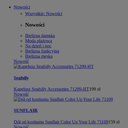
Nowości
Wszystkie: Nowości
Nowości
Bielizna damska
Moda plażowa
Na dzień i noc
Bielizna funkcyjna
Bielizna męska
Nowość
Seafolly
Kapelusz Seafolly Accessories 71299-HT
199 zł
Nowość
SUNFLAIR
Dół od kostiumu Sunflair Color Up Your Life 71109
159 zł
Nowość