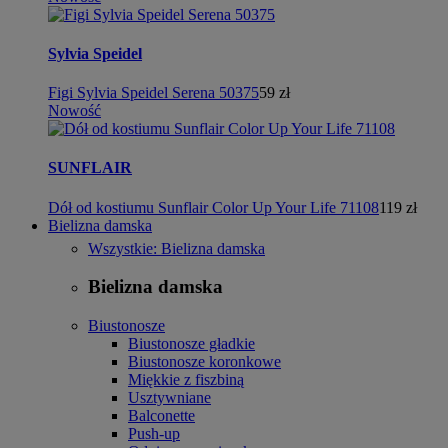
Sylvia Speidel
Figi Sylvia Speidel Serena 50375
59 zł
Nowość
SUNFLAIR
Dół od kostiumu Sunflair Color Up Your Life 71108
119 zł
Bielizna damska
Wszystkie: Bielizna damska
Bielizna damska
Biustonosze
Biustonosze gładkie
Biustonosze koronkowe
Miękkie z fiszbiną
Usztywniane
Balconette
Push-up