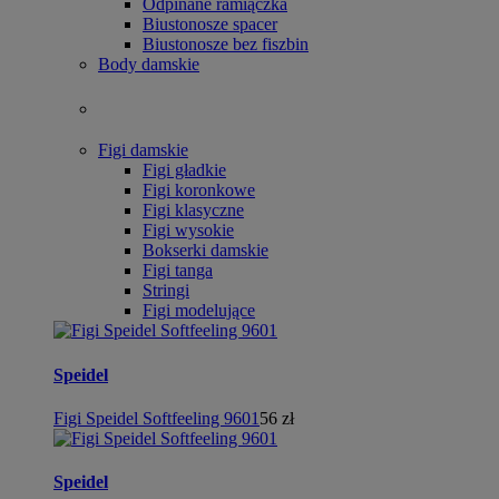
Odpinane ramiączka
Biustonosze spacer
Biustonosze bez fiszbin
Body damskie
Figi damskie
Figi gładkie
Figi koronkowe
Figi klasyczne
Figi wysokie
Bokserki damskie
Figi tanga
Stringi
Figi modelujące
Speidel
Figi Speidel Softfeeling 9601
56 zł
Speidel