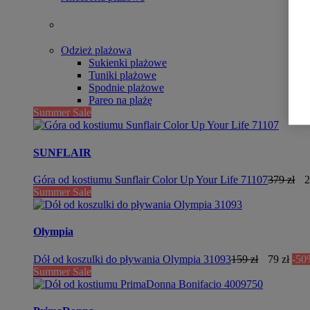
Odzież plażowa
Sukienki plażowe
Tuniki plażowe
Spodnie plażowe
Pareo na plażę
Summer Sale
SUNFLAIR
Góra od kostiumu Sunflair Color Up Your Life 71107
379 zł
2
Summer Sale
Olympia
Dół od koszulki do pływania Olympia 31093
159 zł
79 zł
-50
Summer Sale