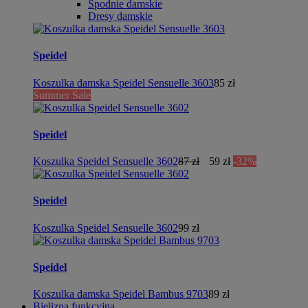
Spodnie damskie
Dresy damskie
Speidel
Koszulka damska Speidel Sensuelle 3603
85 zł
Summer Sale
Speidel
Koszulka Speidel Sensuelle 3602
87 zł
59 zł
-32%
Speidel
Koszulka Speidel Sensuelle 3602
99 zł
Speidel
Koszulka damska Speidel Bambus 9703
89 zł
Bielizna funkcyjna