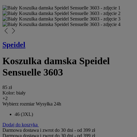
arrow_back_ios_new
arrow_forward_ios
Speidel
Koszulka damska Speidel
Sensuelle 3603
85 zł
Kolor:
biały
+2
Wybierz rozmiar
Wysyłka 24h
46
(3XL)
Dodaj do koszyka
Darmowa dostawa i zwrot do 30 dni - od 399 zł
Darmowa dostawa i zwrot do 30 dni - od 399 zł