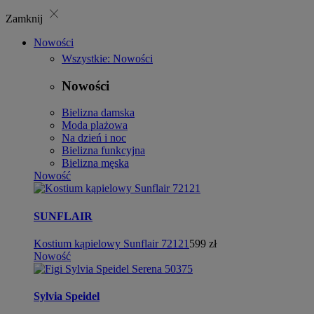
close
Zamknij
Nowości
Wszystkie: Nowości
Nowości
Bielizna damska
Moda plażowa
Na dzień i noc
Bielizna funkcyjna
Bielizna męska
Nowość
SUNFLAIR
Kostium kąpielowy Sunflair 72121
599 zł
Nowość
Sylvia Speidel