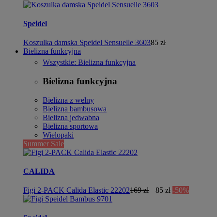
Speidel
Koszulka damska Speidel Sensuelle 3603
85 zł
Bielizna funkcyjna
Wszystkie: Bielizna funkcyjna
Bielizna funkcyjna
Bielizna z wełny
Bielizna bambusowa
Bielizna jedwabna
Bielizna sportowa
Wielopaki
Summer Sale
CALIDA
Figi 2-PACK Calida Elastic 22202
169 zł
85 zł
-50%