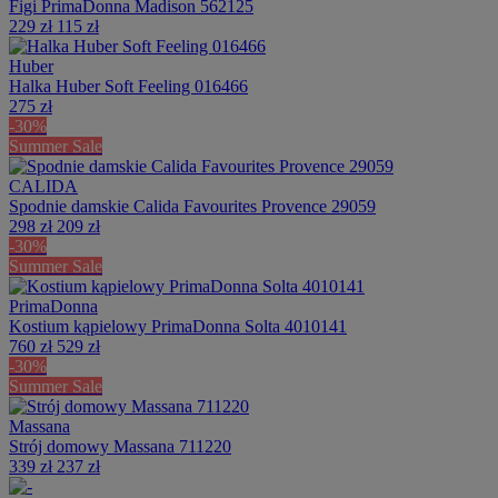
Figi PrimaDonna Madison 562125
229 zł
115 zł
Huber
Halka Huber Soft Feeling 016466
275 zł
-30%
Summer Sale
CALIDA
Spodnie damskie Calida Favourites Provence 29059
298 zł
209 zł
-30%
Summer Sale
PrimaDonna
Kostium kąpielowy PrimaDonna Solta 4010141
760 zł
529 zł
-30%
Summer Sale
Massana
Strój domowy Massana 711220
339 zł
237 zł