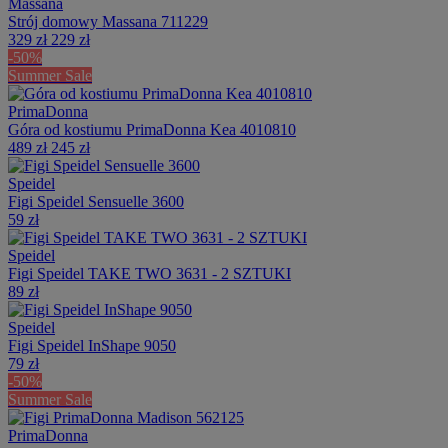
Massana
Strój domowy Massana 711229
329 zł
229 zł
-50%
Summer Sale
PrimaDonna
Góra od kostiumu PrimaDonna Kea 4010810
489 zł
245 zł
Speidel
Figi Speidel Sensuelle 3600
59 zł
Speidel
Figi Speidel TAKE TWO 3631 - 2 SZTUKI
89 zł
Speidel
Figi Speidel InShape 9050
79 zł
-50%
Summer Sale
PrimaDonna