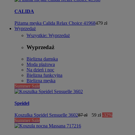
CALIDA
Piżama męska Calida Relax Choice 41968
479 zł
Wyprzedaż
Wszystkie: Wyprzedaż
Wyprzedaż
Bielizna damska
Moda plażowa
Na dzień i noc
Bielizna funkcyjna
Bielizna męska
Summer Sale
Speidel
Koszulka Speidel Sensuelle 3602
87 zł
59 zł
-32%
Summer Sale