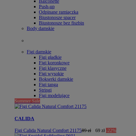
Balconette
Push-up
Odpinane ramiączka
Biustonosze spacer
Biustonosze bez fiszbin
Body damskie
Figi damskie
Figi gładkie
Figi koronkowe
Figi klasyczne
Figi wysokie
Bokserki damskie
Figi tanga
Stringi
Figi modelujące
Summer Sale
CALIDA
Figi Calida Natural Comfort 21175
89 zł
69 zł
-22%