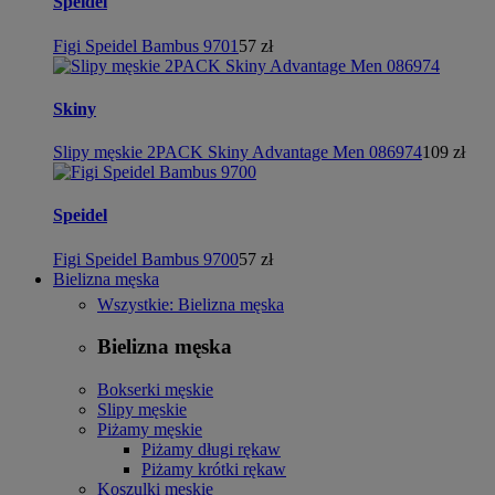
Speidel
Figi Speidel Bambus 9701
57 zł
Skiny
Slipy męskie 2PACK Skiny Advantage Men 086974
109 zł
Speidel
Figi Speidel Bambus 9700
57 zł
Bielizna męska
Wszystkie: Bielizna męska
Bielizna męska
Bokserki męskie
Slipy męskie
Piżamy męskie
Piżamy długi rękaw
Piżamy krótki rękaw
Koszulki męskie