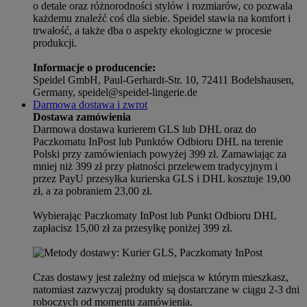
o detale oraz różnorodności stylów i rozmiarów, co pozwala
każdemu znaleźć coś dla siebie. Speidel stawia na komfort i
trwałość, a także dba o aspekty ekologiczne w procesie
produkcji.
Informacje o producencie:
Speidel GmbH, Paul-Gerhardt-Str. 10, 72411 Bodelshausen,
Germany, speidel@speidel-lingerie.de
Darmowa dostawa i zwrot
Dostawa zamówienia
Darmowa dostawa kurierem GLS lub DHL oraz do
Paczkomatu InPost lub Punktów Odbioru DHL na terenie
Polski przy zamówieniach powyżej 399 zł. Zamawiając za
mniej niż 399 zł przy płatności przelewem tradycyjnym i
przez PayU przesyłka kurierska GLS i DHL kosztuje 19,00
zł, a za pobraniem 23,00 zł.
Wybierając Paczkomaty InPost lub Punkt Odbioru DHL
zapłacisz 15,00 zł za przesyłkę poniżej 399 zł.
Czas dostawy jest zależny od miejsca w którym mieszkasz,
natomiast zazwyczaj produkty są dostarczane w ciągu 2-3 dni
roboczych od momentu zamówienia.