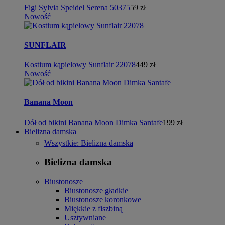
Figi Sylvia Speidel Serena 50375
59 zł
Nowość
SUNFLAIR
Kostium kąpielowy Sunflair 22078
449 zł
Nowość
Banana Moon
Dół od bikini Banana Moon Dimka Santafe
199 zł
Bielizna damska
Wszystkie: Bielizna damska
Bielizna damska
Biustonosze
Biustonosze gładkie
Biustonosze koronkowe
Miękkie z fiszbiną
Usztywniane