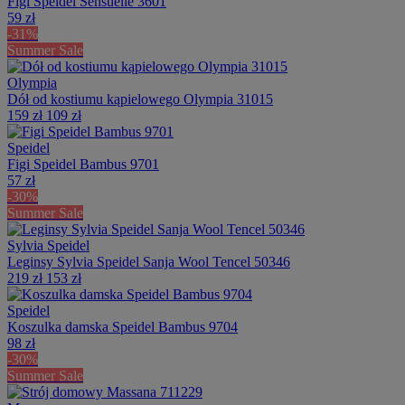
Figi Speidel Sensuelle 3601
59 zł
-31%
Summer Sale
Olympia
Dół od kostiumu kąpielowego Olympia 31015
159 zł
109 zł
Speidel
Figi Speidel Bambus 9701
57 zł
-30%
Summer Sale
Sylvia Speidel
Leginsy Sylvia Speidel Sanja Wool Tencel 50346
219 zł
153 zł
Speidel
Koszulka damska Speidel Bambus 9704
98 zł
-30%
Summer Sale