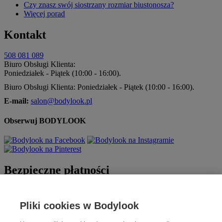
Czy znasz swój siostrzany rozmiar biustonosza?
Więcej porad
Kontakt
508 081 089
Biuro Obsługi Klienta:
Poniedziałek - Piątek (10:00 - 16:00).
Biuro Obsługi Klienta: Poniedziałek - Piątek (10:00 - 16:00).
E-mail:
salon@bodylook.pl
Obserwuj BODYLOOK
Bezpieczne płatności
Pliki cookies w Bodylook