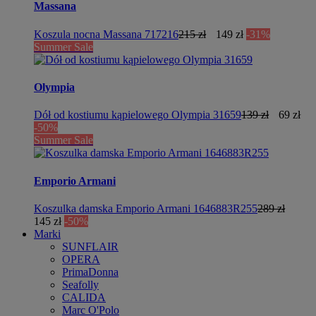
Massana
Koszula nocna Massana 717216
215 zł
149 zł
-31%
Summer Sale
Olympia
Dół od kostiumu kąpielowego Olympia 31659
139 zł
69 zł
-50%
Summer Sale
Emporio Armani
Koszulka damska Emporio Armani 1646883R255
289 zł
145 zł
-50%
Marki
SUNFLAIR
OPERA
PrimaDonna
Seafolly
CALIDA
Marc O'Polo