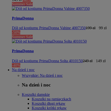
Summer Sale
PrimaDonna
Dół od kostiumu PrimaDonna Vahine 4007350
199 zł
99 zł
-50%
Summer Sale
PrimaDonna
Dół od kostiumu PrimaDonna Solta 4010150
249 zł
149 zł
-40%
Na dzień i noc
Wszystkie: Na dzień i noc
Na dzień i noc
Koszulki damskie
Koszulki na ramiączkach
Koszulki długi rękaw
Koszulki krótki rękaw