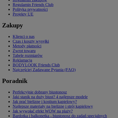
Regulamin Friends Club
Polityka prywatności
Projekty UE
Zakupy
Klienci o nas
Czas i koszty wysyłki
Metody płatności
Zwrot towaru
Tabele rozmiarów
Reklamacja
BODYLOOK Friends Club
Najczęściej Zadawane Pytania (FAQ)
Poradnik
Perfekcyjnie dobrany biustonosz
Jaki stanik na duży biust? 4 najlepsze modele
Jak prać bieliznę i kostium kąpielowy?
Najlepsze materiały na bieliznę i strój kąpielowy
Jak wywołać efekt WOW na plaży?
Bardotka i balkonetka - biustonosz do zadań specjalnych