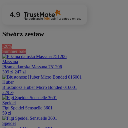
4.9
Na podstawie
1616
opinii
z całego okresu
Stwórz zestaw
-20%
Summer Sale
Massana
Piżama damska Massana 751206
309 zł
247 zł
Huber
Biustonosz Huber Micro Bonded 016001
229 zł
Speidel
Figi Speidel Sensuelle 3601
59 zł
Speidel