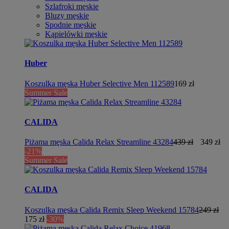
Szlafroki męskie
Bluzy męskie
Spodnie męskie
Kąpielówki męskie
Huber
Koszulka męska Huber Selective Men 112589
169 zł
Summer Sale
CALIDA
Piżama męska Calida Relax Streamline 43284
439 zł
349 zł
-21%
Summer Sale
CALIDA
Koszulka męska Calida Remix Sleep Weekend 15784
249 zł
175 zł
-30%