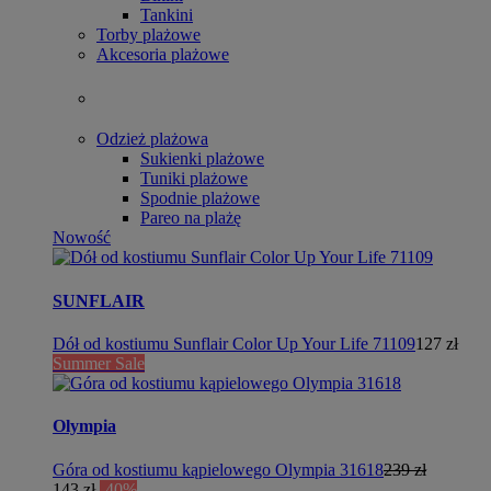
Tankini
Torby plażowe
Akcesoria plażowe
Odzież plażowa
Sukienki plażowe
Tuniki plażowe
Spodnie plażowe
Pareo na plażę
Nowość
SUNFLAIR
Dół od kostiumu Sunflair Color Up Your Life 71109
127 zł
Summer Sale
Olympia
Góra od kostiumu kąpielowego Olympia 31618
239 zł
143 zł
-40%