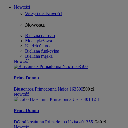
Nowości
Wszystkie: Nowości
Nowości
Bielizna damska
Moda plażowa
Na dzień i noc
Bielizna funkcyjna
Bielizna męska
Nowość
PrimaDonna
Biustonosz Primadonna Naica 163590
500 zł
Nowość
PrimaDonna
Dół od kostiumu Primadonna Uvita 4013551
240 zł
Nowość