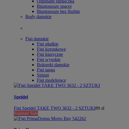
Odpinane ramiączka
Biustonosze spacer
Biustonosze bez fiszbin
Body damskie
Figi damskie
Figi gładkie
Figi koronkowe
Figi klasyczne
Figi wysokie
Bokserki damskie
Figi tanga
Stringi
Figi modelujące
Speidel
Figi Speidel TAKE TWO 3632 - 2 SZTUKI
89 zł
Summer Sale