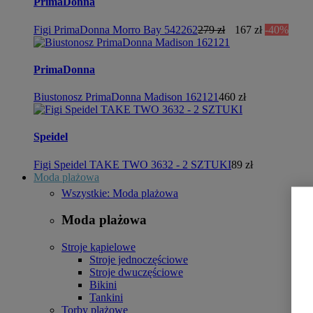
PrimaDonna
Figi PrimaDonna Morro Bay 542262
279 zł
167 zł
-40%
PrimaDonna
Biustonosz PrimaDonna Madison 162121
460 zł
Speidel
Figi Speidel TAKE TWO 3632 - 2 SZTUKI
89 zł
Moda plażowa
Wszystkie: Moda plażowa
Moda plażowa
Stroje kąpielowe
Stroje jednoczęściowe
Stroje dwuczęściowe
Bikini
Tankini
Torby plażowe