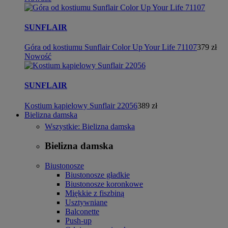
SUNFLAIR
Góra od kostiumu Sunflair Color Up Your Life 71107
379 zł
Nowość
SUNFLAIR
Kostium kąpielowy Sunflair 22056
389 zł
Bielizna damska
Wszystkie: Bielizna damska
Bielizna damska
Biustonosze
Biustonosze gładkie
Biustonosze koronkowe
Miękkie z fiszbiną
Usztywniane
Balconette
Push-up