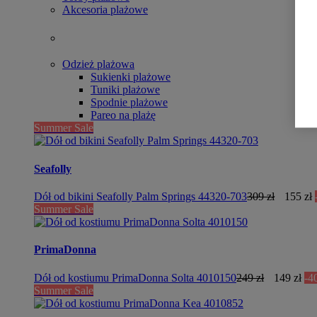
Akcesoria plażowe
Odzież plażowa
Sukienki plażowe
Tuniki plażowe
Spodnie plażowe
Pareo na plażę
Summer Sale
Seafolly
Dół od bikini Seafolly Palm Springs 44320-703
309 zł
155 zł
Summer Sale
PrimaDonna
Dół od kostiumu PrimaDonna Solta 4010150
249 zł
149 zł
-4
Summer Sale