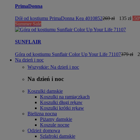
PrimaDonna
Dół od kostiumu PrimaDonna Kea 4010852
269 zł
135 zł
-5
Summer Sale
SUNFLAIR
Góra od kostiumu Sunflair Color Up Your Life 71107
379 zł
2
Na dzień i noc
Wszystkie: Na dzień i noc
Na dzień i noc
Koszulki damskie
Koszulki na ramiączkach
Koszulki długi rękaw
Koszulki krótki rękaw
Bielizna nocna
Piżamy damskie
Koszule nocne
Odzież domowa
Szlafroki damskie