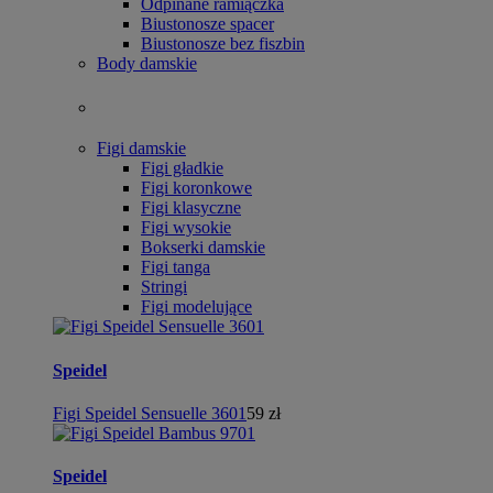
Odpinane ramiączka
Biustonosze spacer
Biustonosze bez fiszbin
Body damskie
Figi damskie
Figi gładkie
Figi koronkowe
Figi klasyczne
Figi wysokie
Bokserki damskie
Figi tanga
Stringi
Figi modelujące
Speidel
Figi Speidel Sensuelle 3601
59 zł
Speidel