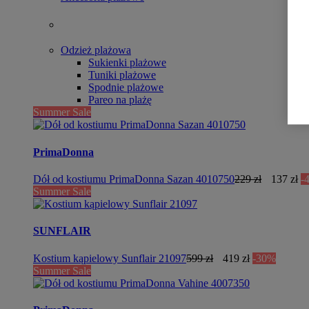
Odzież plażowa
Sukienki plażowe
Tuniki plażowe
Spodnie plażowe
Pareo na plażę
Summer Sale
PrimaDonna
Dół od kostiumu PrimaDonna Sazan 4010750
229 zł
137 zł
-
Summer Sale
SUNFLAIR
Kostium kąpielowy Sunflair 21097
599 zł
419 zł
-30%
Summer Sale