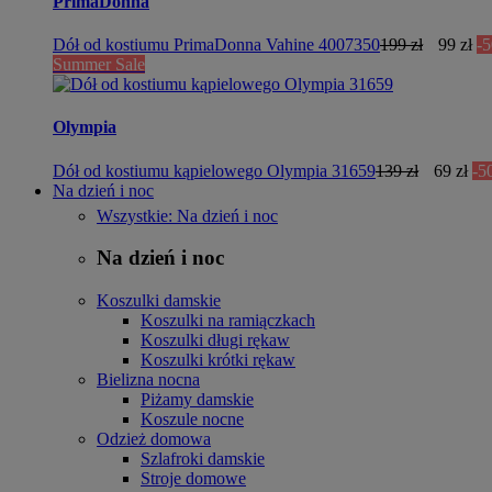
PrimaDonna
Dół od kostiumu PrimaDonna Vahine 4007350
199 zł
99 zł
-
Summer Sale
Olympia
Dół od kostiumu kąpielowego Olympia 31659
139 zł
69 zł
-5
Na dzień i noc
Wszystkie: Na dzień i noc
Na dzień i noc
Koszulki damskie
Koszulki na ramiączkach
Koszulki długi rękaw
Koszulki krótki rękaw
Bielizna nocna
Piżamy damskie
Koszule nocne
Odzież domowa
Szlafroki damskie
Stroje domowe