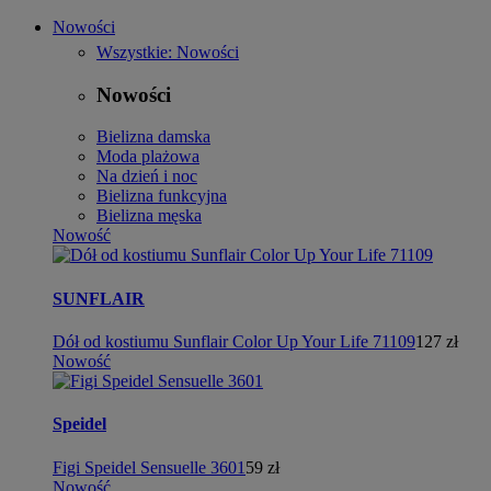
Nowości
Wszystkie: Nowości
Nowości
Bielizna damska
Moda plażowa
Na dzień i noc
Bielizna funkcyjna
Bielizna męska
Nowość
SUNFLAIR
Dół od kostiumu Sunflair Color Up Your Life 71109
127 zł
Nowość
Speidel
Figi Speidel Sensuelle 3601
59 zł
Nowość