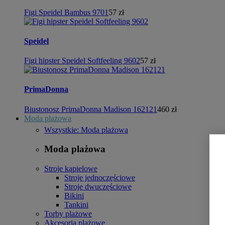
Figi Speidel Bambus 9701
57 zł
Speidel
Figi hipster Speidel Softfeeling 9602
57 zł
PrimaDonna
Biustonosz PrimaDonna Madison 162121
460 zł
Moda plażowa
Wszystkie: Moda plażowa
Moda plażowa
Stroje kąpielowe
Stroje jednoczęściowe
Stroje dwuczęściowe
Bikini
Tankini
Torby plażowe
Akcesoria plażowe