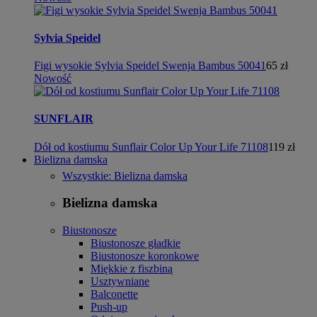
Sylvia Speidel
Figi wysokie Sylvia Speidel Swenja Bambus 50041
65 zł
Nowość
SUNFLAIR
Dół od kostiumu Sunflair Color Up Your Life 71108
119 zł
Bielizna damska
Wszystkie: Bielizna damska
Bielizna damska
Biustonosze
Biustonosze gładkie
Biustonosze koronkowe
Miękkie z fiszbiną
Usztywniane
Balconette
Push-up