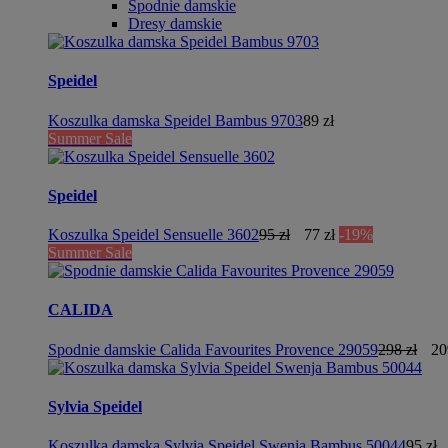
Spodnie damskie
Dresy damskie
Speidel
Koszulka damska Speidel Bambus 9703
89 zł
Summer Sale
Speidel
Koszulka Speidel Sensuelle 3602
95 zł
77 zł
-19%
Summer Sale
CALIDA
Spodnie damskie Calida Favourites Provence 29059
298 zł
20
Sylvia Speidel
Koszulka damska Sylvia Speidel Swenja Bambus 50044
95 zł