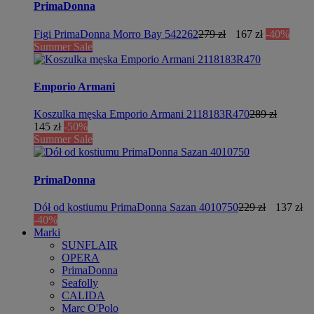
PrimaDonna
Figi PrimaDonna Morro Bay 542262
279 zł
167 zł
-40%
Summer Sale
Emporio Armani
Koszulka męska Emporio Armani 2118183R470
289 zł
145 zł
-50%
Summer Sale
PrimaDonna
Dół od kostiumu PrimaDonna Sazan 4010750
229 zł
137 zł
-40%
Marki
SUNFLAIR
OPERA
PrimaDonna
Seafolly
CALIDA
Marc O'Polo