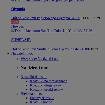
Olympia
Dół od kostiumu kąpielowego Olympia 31659
139 zł
69 zł
-50%
Nowość
SUNFLAIR
Dół od kostiumu Sunflair Color Up Your Life 71108
119 zł
Na dzień i noc
Wszystkie: Na dzień i noc
Na dzień i noc
Koszulki damskie
Koszulki na ramiączkach
Koszulki długi rękaw
Koszulki krótki rękaw
Bielizna nocna
Piżamy damskie
Koszule nocne