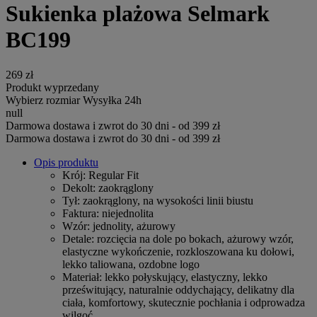
Sukienka plażowa Selmark
BC199
269 zł
Produkt wyprzedany
Wybierz rozmiar
Wysyłka 24h
null
Darmowa dostawa i zwrot do 30 dni - od 399 zł
Darmowa dostawa i zwrot do 30 dni - od 399 zł
Opis produktu
Krój
: Regular Fit
Dekolt
: zaokrąglony
Tył
: zaokrąglony, na wysokości linii biustu
Faktura
: niejednolita
Wzór
: jednolity, ażurowy
Detale
: rozcięcia na dole po bokach, ażurowy wzór,
elastyczne wykończenie, rozkloszowana ku dołowi,
lekko taliowana, ozdobne logo
Materiał
: lekko połyskujący, elastyczny, lekko
prześwitujący, naturalnie oddychający, delikatny dla
ciała, komfortowy, skutecznie pochłania i odprowadza
wilgoć