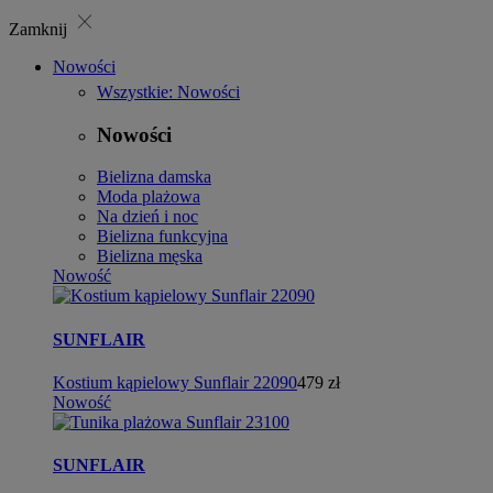
close
Zamknij
Nowości
Wszystkie: Nowości
Nowości
Bielizna damska
Moda plażowa
Na dzień i noc
Bielizna funkcyjna
Bielizna męska
Nowość
SUNFLAIR
Kostium kąpielowy Sunflair 22090
479 zł
Nowość
SUNFLAIR