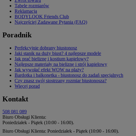
Zwrot towaru
Tabele rozmiarów
Reklamacja
BODYLOOK Friends Club
Najczęściej Zadawane Pytania (FAQ)
Poradnik
Perfekcyjnie dobrany biustonosz
Jaki stanik na duży biust? 4 najlepsze modele
Jak prać bieliznę i kostium kąpielowy?
Najlepsze materiały na bieliznę i strój kąpielowy
Jak wywołać efekt WOW na plaży?
Bardotka i balkonetka - biustonosz do zadań specjalnych
Czy znasz swój siostrzany rozmiar biustonosza?
Więcej porad
Kontakt
508 081 089
Biuro Obsługi Klienta:
Poniedziałek - Piątek (10:00 - 16:00).
Biuro Obsługi Klienta: Poniedziałek - Piątek (10:00 - 16:00).