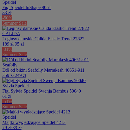
Speidel
Figi Speidel InShape 9051
83 zł
-50%
Summer Sale
CALIDA
Leginsy damskie Calida Elastic Trend 27822
189 zł
95 zł
-31%
Summer Sale
Seafolly
Dół od bikini Seafolly Marrakesh 40651-911
359 zł
249 zł
Sylvia Speidel
Figi Sylvia Speidel Swenja Bambus 50040
61 zł
-51%
Summer Sale
Speidel
Majtki wygładzające Speidel 4213
79 zł
39 zł