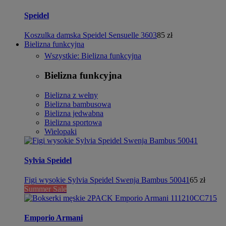
Speidel
Koszulka damska Speidel Sensuelle 3603
85 zł
Bielizna funkcyjna
Wszystkie: Bielizna funkcyjna
Bielizna funkcyjna
Bielizna z wełny
Bielizna bambusowa
Bielizna jedwabna
Bielizna sportowa
Wielopaki
Sylvia Speidel
Figi wysokie Sylvia Speidel Swenja Bambus 50041
65 zł
Summer Sale
Emporio Armani