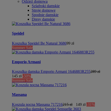
Odzież domowa
Szlafroki damskie
Stroje domowe
Spodnie damskie
Dresy damskie
Speidel
Koszulka Speidel Be Natural 3686
99 zł
Summer Sale
Emporio Armani
Koszulka damska Emporio Armani 1646883R255
289 zł
145 zł
-50%
Summer Sale
Massana
Koszula nocna Massana 717216
215 zł
149 zł
-31%