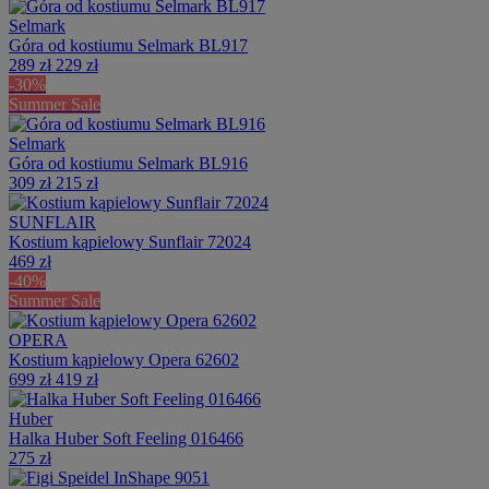
Selmark
Góra od kostiumu Selmark BL917
289 zł
229 zł
-30%
Summer Sale
Selmark
Góra od kostiumu Selmark BL916
309 zł
215 zł
SUNFLAIR
Kostium kąpielowy Sunflair 72024
469 zł
-40%
Summer Sale
OPERA
Kostium kąpielowy Opera 62602
699 zł
419 zł
Huber
Halka Huber Soft Feeling 016466
275 zł