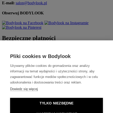
E-mail:
salon@bodylook.pl
Obserwuj BODYLOOK
Bezpieczne płatności
Pliki cookies w Bodylook
Używamy plików cookies do gromadzenia oraz analizy
informacji na temat wydajności i użyteczności strony, aby
zagwarantować funkcje mediów społecznościowych i w celu
udoskonalenia i dostosowania treści oraz reklam.
Szybka dostawa
Dowiedz się więcej
TYLKO NIEZBĘDNE