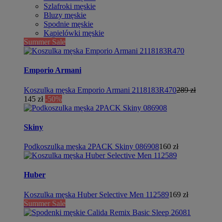
Szlafroki męskie
Bluzy męskie
Spodnie męskie
Kąpielówki męskie
Summer Sale
Emporio Armani
Koszulka męska Emporio Armani 2118183R470
289 zł
145 zł
-50%
Skiny
Podkoszulka męska 2PACK Skiny 086908
160 zł
Huber
Koszulka męska Huber Selective Men 112589
169 zł
Summer Sale