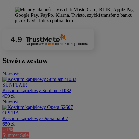
4.9
Na podstawie
1616
opinii
z całego okresu
Stwórz zestaw
Nowość
SUNFLAIR
Kostium kąpielowy Sunflair 71032
439 zł
Nowość
OPERA
Kostium kąpielowy Opera 62607
650 zł
-21%
Summer Sale