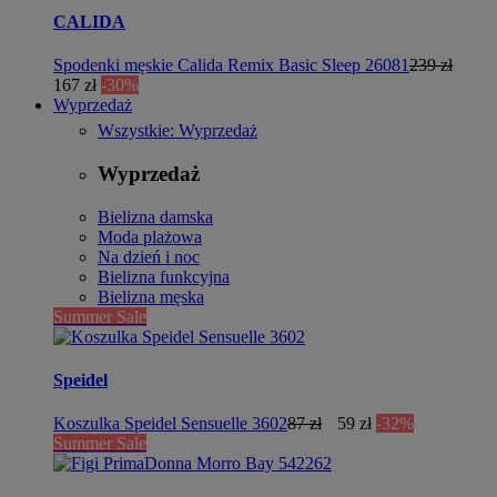
CALIDA
Spodenki męskie Calida Remix Basic Sleep 26081
239 zł
167 zł
-30%
Wyprzedaż
Wszystkie: Wyprzedaż
Wyprzedaż
Bielizna damska
Moda plażowa
Na dzień i noc
Bielizna funkcyjna
Bielizna męska
Summer Sale
Speidel
Koszulka Speidel Sensuelle 3602
87 zł
59 zł
-32%
Summer Sale