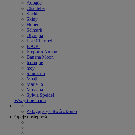
Aubade
Chantelle
Speidel
Skiny
Huber
Selmark
Olympia
Lise Charmel
JOOP!
Emporio Armani
Banana Moon
Iconique
mey
Sunmarin
Maaji
Marie Jo
Massana
Sylvia Speidel
Wszystkie marki
Zaloguj się / Stwórz konto
Opcje dostępności