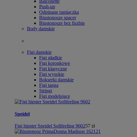
Balconette
Push-up
Odpinane ramiączka
Biustonosze spacer
Biustonosze bez fiszbin
Body damskie
Figi damskie
Figi gładkie
Figi koronkowe
Figi klasyczne
Figi wysokie
Bokserki damskie
Figi tanga
Stringi
Figi modelujące
Speidel
Figi hipster Speidel Softfeeling 9602
57 zł