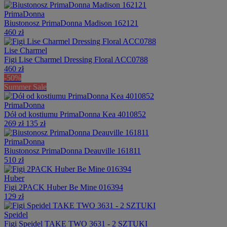
PrimaDonna
Biustonosz PrimaDonna Madison 162121
460 zł
Lise Charmel
Figi Lise Charmel Dressing Floral ACC0788
460 zł
-50%
Summer Sale
PrimaDonna
Dół od kostiumu PrimaDonna Kea 4010852
269 zł
135 zł
PrimaDonna
Biustonosz PrimaDonna Deauville 161811
510 zł
Huber
Figi 2PACK Huber Be Mine 016394
129 zł
Speidel
Figi Speidel TAKE TWO 3631 - 2 SZTUKI