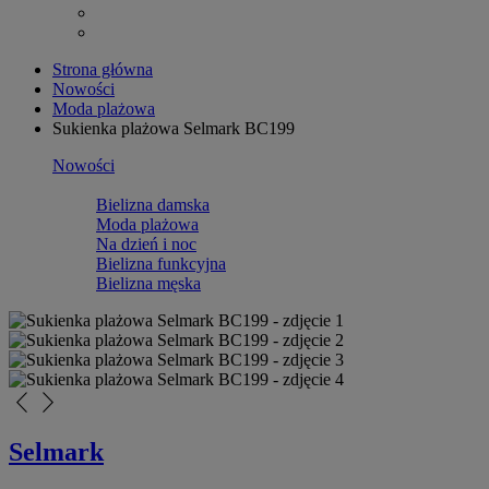
Strona główna
Nowości
Moda plażowa
Sukienka plażowa Selmark BC199
Nowości
Bielizna damska
Moda plażowa
Na dzień i noc
Bielizna funkcyjna
Bielizna męska
arrow_back_ios_new
arrow_forward_ios
Selmark