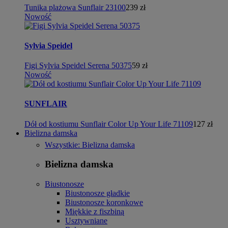
Tunika plażowa Sunflair 23100
239 zł
Nowość
Sylvia Speidel
Figi Sylvia Speidel Serena 50375
59 zł
Nowość
SUNFLAIR
Dół od kostiumu Sunflair Color Up Your Life 71109
127 zł
Bielizna damska
Wszystkie: Bielizna damska
Bielizna damska
Biustonosze
Biustonosze gładkie
Biustonosze koronkowe
Miękkie z fiszbiną
Usztywniane