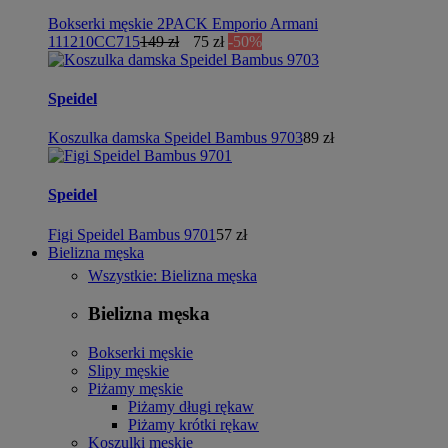
Bokserki męskie 2PACK Emporio Armani
111210CC715
149 zł
75 zł
-50%
Speidel
Koszulka damska Speidel Bambus 9703
89 zł
Speidel
Figi Speidel Bambus 9701
57 zł
Bielizna męska
Wszystkie: Bielizna męska
Bielizna męska
Bokserki męskie
Slipy męskie
Piżamy męskie
Piżamy długi rękaw
Piżamy krótki rękaw
Koszulki męskie