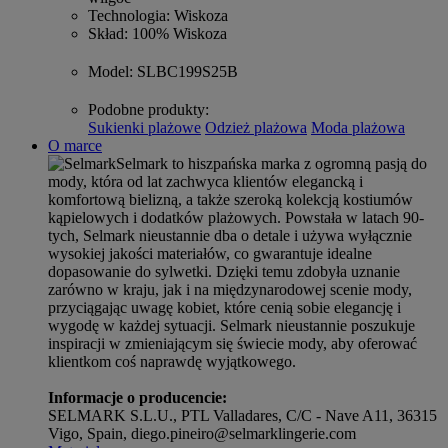
Technologia
: Wiskoza
Skład
: 100% Wiskoza
Model
: SLBC199S25B
Podobne produkty
:
Sukienki plażowe
Odzież plażowa
Moda plażowa
O marce
Selmark to hiszpańska marka z ogromną pasją do
mody, która od lat zachwyca klientów elegancką i
komfortową bielizną, a także szeroką kolekcją kostiumów
kąpielowych i dodatków plażowych. Powstała w latach 90-
tych, Selmark nieustannie dba o detale i używa wyłącznie
wysokiej jakości materiałów, co gwarantuje idealne
dopasowanie do sylwetki. Dzięki temu zdobyła uznanie
zarówno w kraju, jak i na międzynarodowej scenie mody,
przyciągając uwagę kobiet, które cenią sobie elegancję i
wygodę w każdej sytuacji. Selmark nieustannie poszukuje
inspiracji w zmieniającym się świecie mody, aby oferować
klientkom coś naprawdę wyjątkowego.
Informacje o producencie:
SELMARK S.L.U., PTL Valladares, C/C - Nave A11, 36315
Vigo, Spain, diego.pineiro@selmarklingerie.com