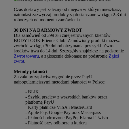
Czas dostawy jest zależny od miejsca w którym mieszkasz,
natomiast zazwyczaj produkty są dostarczane w ciągu 2-3 dni
roboczych od momentu zamówienia.
30 DNI NA DARMOWY ZWROT
Dla zamówień od 399 zł i zarejestrowanych klientów
BODYLOOK Friends Club. Zamówiony produkt możesz
zwrócić w ciągu 30 dni od otrzymania przesyłki. Zwrot
środków trwa do 14 dni. Szczegóły znajdziesz na podstronie
Zwrot towaru
, a zgłoszenia dokonasz na podstronie
Zgłoś
zwrot
.
Metody płatności
Za zakupy zapłacisz wygodnie przez PayU
najpopularniejszymi metodami płatności w Polsce:
- BLIK
- Szybki przelew z wszystkich banków przez
platformę PayU
- Karty płatnicze VISA i MasterCard
- Apple Pay, Google Pay oraz Masterpass
- Płatności odroczone PayPo, Klarna i Twisto
- Płatność przy odbiorze u kuriera