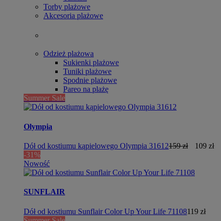
Torby plażowe
Akcesoria plażowe
Odzież plażowa
Sukienki plażowe
Tuniki plażowe
Spodnie plażowe
Pareo na plażę
Summer Sale
Olympia
Dół od kostiumu kąpielowego Olympia 31612
159 zł
109 zł
-31%
Nowość
SUNFLAIR
Dół od kostiumu Sunflair Color Up Your Life 71108
119 zł
Summer Sale