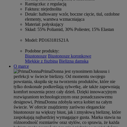
Ramiączka
: z regulacją
Faktura
: niejednolita
Detale
: haftowany wzór, boczne cięcie, tiul, ozdobne
elementy, warstwa wzmacniająca
Materiał
: połyskujący
Skład
: 55% Poliamid, 30% Poliester, 15% Elastan
Model
: PD163181S21A
Podobne produkty
:
Biustonosze
Biustonosze koronkowe
Miękkie z fiszbiną
Bielizna damska
O marce
PrimaDonna jest synonimem luksusu i
perfekcji w świecie bielizny. Od momentu swojego
powstania, skupiła się na tworzeniu produktów, które nie
tylko doskonale podkreślają sylwetkę, ale także zapewniają
komfort noszenia przez cały dzień. Dzięki innowacyjnym
rozwiązaniom technologicznym oraz ponadczasowemu
designowi, PrimaDonna zdobyła serca kobiet na całym
świecie. W ofercie znajdziemy zarówno eleganckie
biustonosze na większy biust, jak i zmysłową bieliznę, które
zaspokajają najbardziej wymagające gusta. Marka stawia na
różnorodność rozmiarów oraz stylów, co sprawia, że każda