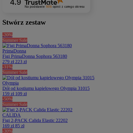
4.9
Na podstawie
1616
opinii
z całego okresu
Stwórz zestaw
-20%
Summer Sale
PrimaDonna
Figi PrimaDonna Sophora 563180
279 zł
223 zł
-31%
Summer Sale
Olympia
Dół od kostiumu kąpielowego Olympia 31015
159 zł
109 zł
-50%
Summer Sale
CALIDA
Figi 2-PACK Calida Elastic 22202
169 zł
85 zł
-30%