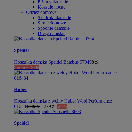
Piżamy damskie
Koszule nocne
Odzież domowa
Szlafroki damskie
Stroje domowe
Spodnie damskie
Dresy damskie
Speidel
Koszulka damska Speidel Bambus 9704
98 zł
Summer Sale
Huber
Koszulka damska z wełny Huber Wool Performance
016484
349 zł
279 zł
-20%
Speidel