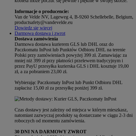
kobieta może poczuć się pewnie i pięknie w swojej skórze.
Informacje o producencie:
Van de Velde NV, Lageweg 4, B-9260 Schellebelle, Belgium,
productsafety@vandevelde.eu
Dowiedz się więcej
Darmowa dostawa i zwrot
Dostawa zamówienia
Darmowa dostawa kurierem GLS lub DHL oraz do
Paczkomatu InPost lub Punktów Odbioru DHL na terenie
Polski przy zamówieniach powyżej 399 zł. Zamawiając za
mniej niż 399 zł przy płatności przelewem tradycyjnym i
przez PayU przesyłka kurierska GLS i DHL kosztuje 19,00
zł, a za pobraniem 23,00 zł.
Wybierając Paczkomaty InPost lub Punkt Odbioru DHL
zapłacisz 15,00 zł za przesyłkę poniżej 399 zł.
Czas dostawy jest zależny od miejsca w którym mieszkasz,
natomiast zazwyczaj produkty są dostarczane w ciągu 2-3 dni
roboczych od momentu zamówienia.
30 DNI NA DARMOWY ZWROT