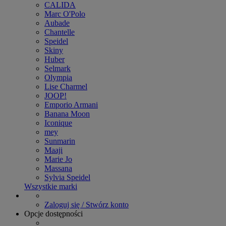
CALIDA
Marc O'Polo
Aubade
Chantelle
Speidel
Skiny
Huber
Selmark
Olympia
Lise Charmel
JOOP!
Emporio Armani
Banana Moon
Iconique
mey
Sunmarin
Maaji
Marie Jo
Massana
Sylvia Speidel
Wszystkie marki
Zaloguj się / Stwórz konto
Opcje dostępności