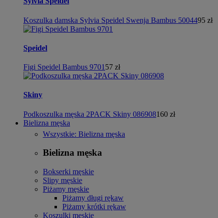
Sylvia Speidel
Koszulka damska Sylvia Speidel Swenja Bambus 50044
95 zł
Speidel
Figi Speidel Bambus 9701
57 zł
Skiny
Podkoszulka męska 2PACK Skiny 086908
160 zł
Bielizna męska
Wszystkie: Bielizna męska
Bielizna męska
Bokserki męskie
Slipy męskie
Piżamy męskie
Piżamy długi rękaw
Piżamy krótki rękaw
Koszulki męskie