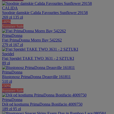
CALIDA
Spodnie damskie Calida Favourites Sunflower 29158
269 zł
135 zł
-40%
Summer Sale
PrimaDonna
Figi PrimaDonna Morro Bay 542262
279 zł
167 zł
Speidel
Figi Speidel TAKE TWO 3631 - 2 SZTUKI
89 zł
PrimaDonna
Biustonosz PrimaDonna Deauville 161811
510 zł
-50%
Summer Sale
PrimaDonna
Dół od kostiumu PrimaDonna Bonifacio 4009750
189 zł
95 zł