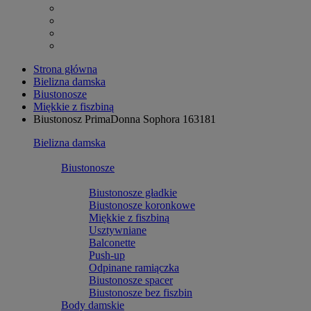
Strona główna
Bielizna damska
Biustonosze
Miękkie z fiszbiną
Biustonosz PrimaDonna Sophora 163181
Bielizna damska
Biustonosze
Biustonosze gładkie
Biustonosze koronkowe
Miękkie z fiszbiną
Usztywniane
Balconette
Push-up
Odpinane ramiączka
Biustonosze spacer
Biustonosze bez fiszbin
Body damskie