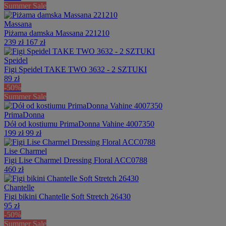
Summer Sale
Massana
Piżama damska Massana 221210
239 zł
167 zł
Speidel
Figi Speidel TAKE TWO 3632 - 2 SZTUKI
89 zł
-50%
Summer Sale
PrimaDonna
Dół od kostiumu PrimaDonna Vahine 4007350
199 zł
99 zł
Lise Charmel
Figi Lise Charmel Dressing Floral ACC0788
460 zł
Chantelle
Figi bikini Chantelle Soft Stretch 26430
95 zł
-50%
Summer Sale