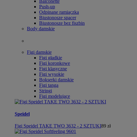
Balconette
Push-up
Odpinane ramiączka
Biustonosze spacer
Biustonosze bez fiszbin
Body damskie
Figi damskie
Figi gładkie
Figi koronkowe
Figi klasyczne
Figi wysokie
Bokserki damskie
Figi tanga
Stringi
Figi modelujące
Speidel
Figi Speidel TAKE TWO 3632 - 2 SZTUKI
89 zł