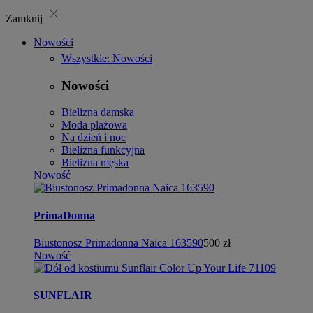
close
Zamknij
Nowości
Wszystkie: Nowości
Nowości
Bielizna damska
Moda plażowa
Na dzień i noc
Bielizna funkcyjna
Bielizna męska
Nowość
PrimaDonna
Biustonosz Primadonna Naica 163590
500 zł
Nowość
SUNFLAIR