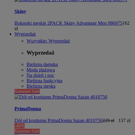
Skiny
Bokserki męskie 2PACK Skiny Advantage Men 086975
162
zł
Wyprzedaż
Wszystkie: Wyprzedaż
Wyprzedaż
Bielizna damska
Moda plażowa
Na dzień i noc
Bielizna funkcyjna
Bielizna męska
Summer Sale
PrimaDonna
Dół od kostiumu PrimaDonna Sazan 4010750
229 zł
137 zł
-40%
Summer Sale