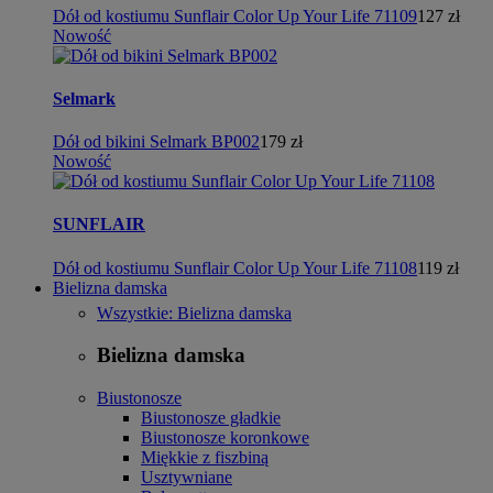
Dół od kostiumu Sunflair Color Up Your Life 71109
127 zł
Nowość
Selmark
Dół od bikini Selmark BP002
179 zł
Nowość
SUNFLAIR
Dół od kostiumu Sunflair Color Up Your Life 71108
119 zł
Bielizna damska
Wszystkie: Bielizna damska
Bielizna damska
Biustonosze
Biustonosze gładkie
Biustonosze koronkowe
Miękkie z fiszbiną
Usztywniane