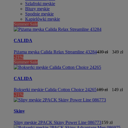
Szlafroki męskie
Bluzy męskie
Spodnie męskie
Kąpielówki męskie
Summer Sale
CALIDA
Piżama męska Calida Relax Streamline 43284
439 zł
349 zł
-21%
Summer Sale
CALIDA
Bokserki męskie Calida Cotton Choice 24265
189 zł
149 zł
-21%
Skiny
Slipy męskie 2PACK Skiny Power Line 086773
159 zł