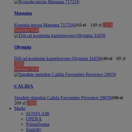
Massana
Koszula nocna Massana 717216
215 zł
149 zł
-31%
Summer Sale
Olympia
Dół od kostiumu kąpielowego Olympia 31659
139 zł
69 zł
-50%
Summer Sale
CALIDA
Spodnie damskie Calida Favourites Provence 29059
298 zł
209 zł
-30%
Marki
SUNFLAIR
OPERA
PrimaDonna
Seafolly