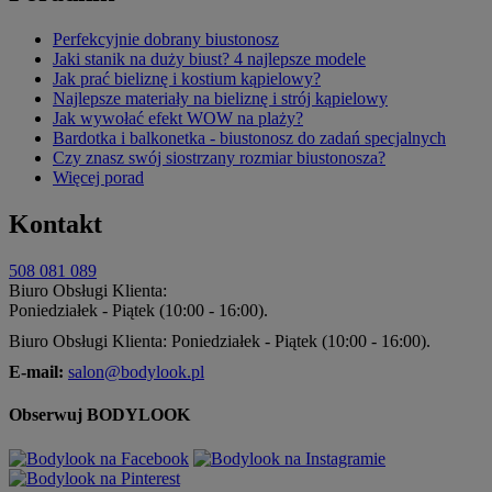
Perfekcyjnie dobrany biustonosz
Jaki stanik na duży biust? 4 najlepsze modele
Jak prać bieliznę i kostium kąpielowy?
Najlepsze materiały na bieliznę i strój kąpielowy
Jak wywołać efekt WOW na plaży?
Bardotka i balkonetka - biustonosz do zadań specjalnych
Czy znasz swój siostrzany rozmiar biustonosza?
Więcej porad
Kontakt
508 081 089
Biuro Obsługi Klienta:
Poniedziałek - Piątek (10:00 - 16:00).
Biuro Obsługi Klienta: Poniedziałek - Piątek (10:00 - 16:00).
E-mail:
salon@bodylook.pl
Obserwuj BODYLOOK