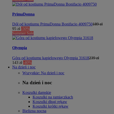
PrimaDonna
Dół od kostiumu PrimaDonna Bonifacio 4009750
189 zł
95 zł
-50%
Summer Sale
Olympia
Góra od kostiumu kąpielowego Olympia 31618
239 zł
143 zł
-40%
Na dzień i noc
Wszystkie: Na dzień i noc
Na dzień i noc
Koszulki damskie
Koszulki na ramiączkach
Koszulki długi rękaw
Koszulki krótki rękaw
Bielizna nocna