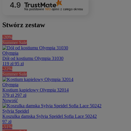
4.9
Na podstawie
1613
opinii
z całego okresu
Stwórz zestaw
-20%
Summer Sale
Olympia
Dół od kostiumu Olympia 31030
119 zł
95 zł
-22%
Summer Sale
Olympia
Kostium kąpielowy Olympia 32014
379 zł
297 zł
Nowość
Sylvia Speidel
Koszulka damska Sylvia Speidel Sofia Lace 50242
97 zł
-51%