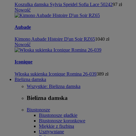
Koszulka damska Sylvia Speidel Sofia Lace 50242
97 zł
Nowość
Aubade
Kimono Aubade Histoire D'un Soir RZ65
1040 zł
Nowość
Iconique
Włoska sukienka Iconique Romina 26-039
389 zł
Bielizna damska
Wszystkie: Bielizna damska
Bielizna damska
Biustonosze
Biustonosze gładkie
Biustonosze koronkowe
Miękkie z fiszbiną
Usztywniane