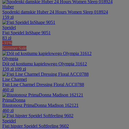
Huber
Spodenki damskie Huber 24 Hours Women Sleep 018924
159 zł
Speidel
Figi Speidel InShape 9051
83 zł
-31%
Summer Sale
Olympia
Dół od kostiumu kąpielowego Olympia 31612
159 zł
109 zł
Lise Charmel
Figi Lise Charmel Dressing Floral ACC0788
460 zł
PrimaDonna
Biustonosz PrimaDonna Madison 162121
460 zł
Speidel
Figi hipster Speidel Softfeeling 9602