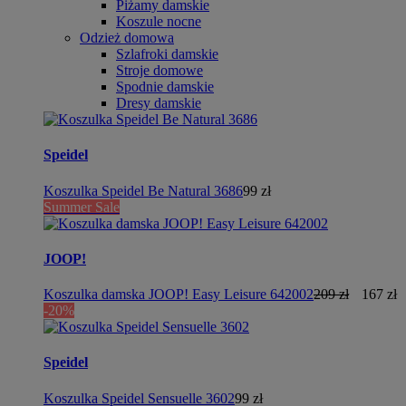
Piżamy damskie
Koszule nocne
Odzież domowa
Szlafroki damskie
Stroje domowe
Spodnie damskie
Dresy damskie
Speidel
Koszulka Speidel Be Natural 3686
99 zł
Summer Sale
JOOP!
Koszulka damska JOOP! Easy Leisure 642002
209 zł
167 zł
-20%
Speidel
Koszulka Speidel Sensuelle 3602
99 zł