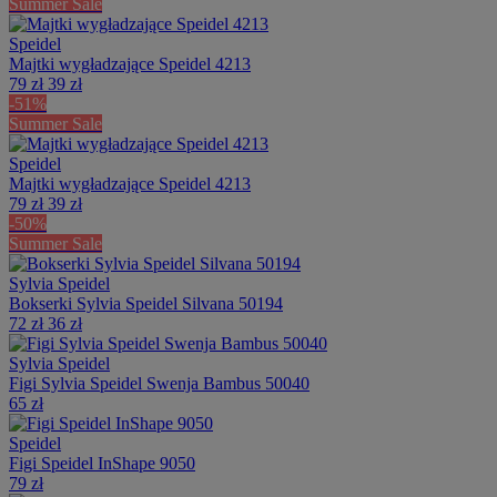
Summer Sale
Speidel
Majtki wygładzające Speidel 4213
79 zł
39 zł
-51%
Summer Sale
Speidel
Majtki wygładzające Speidel 4213
79 zł
39 zł
-50%
Summer Sale
Sylvia Speidel
Bokserki Sylvia Speidel Silvana 50194
72 zł
36 zł
Sylvia Speidel
Figi Sylvia Speidel Swenja Bambus 50040
65 zł
Speidel
Figi Speidel InShape 9050
79 zł