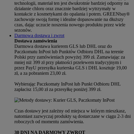
technologii, materiał ten jest dwukrotnie bardziej odporny na
działanie chloru oraz znacznie bardziej wytrzymały w
kontakcie z kosmetykami do opalania i potem. GREENbay®
zachowuje swoją formę i idealne dopasowanie na dłuższy
czas, dając uczucie noszenia nowego produktu przez wiele
sezonów.
Darmowa dostawa i zwrot
Dostawa zamówienia
Darmowa dostawa kurierem GLS lub DHL oraz do
Paczkomatu InPost lub Punktów Odbioru DHL na terenie
Polski przy zamówieniach powyżej 399 zł. Zamawiając za
mniej niż 399 zł przy płatności przelewem tradycyjnym i
przez PayU przesyłka kurierska GLS i DHL kosztuje 19,00
zł, a za pobraniem 23,00 zł.
Wybierając Paczkomaty InPost lub Punkt Odbioru DHL
zapłacisz 15,00 zł za przesyłkę poniżej 399 zł.
Czas dostawy jest zależny od miejsca w którym mieszkasz,
natomiast zazwyczaj produkty są dostarczane w ciągu 2-3 dni
roboczych od momentu zamówienia.
30 DNI NA DARMOWY ZWROT