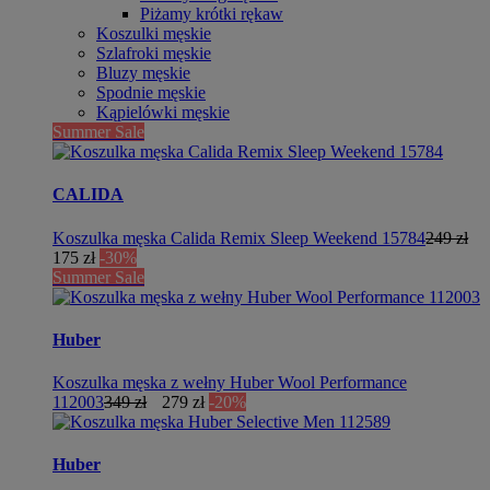
Piżamy krótki rękaw
Koszulki męskie
Szlafroki męskie
Bluzy męskie
Spodnie męskie
Kąpielówki męskie
Summer Sale
CALIDA
Koszulka męska Calida Remix Sleep Weekend 15784
249 zł
175 zł
-30%
Summer Sale
Huber
Koszulka męska z wełny Huber Wool Performance
112003
349 zł
279 zł
-20%
Huber