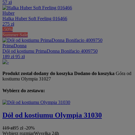
57 zł
Huber
Halka Huber Soft Feeling 016466
275 zł
-50%
Summer Sale
PrimaDonna
Dół od kostiumu PrimaDonna Bonifacio 4009750
189 zł
95 zł
Produkt został dodany do koszyka
Dodano do koszyka
Góra od
kostiumu Olympia 31027
Wybierz do zestawu:
Dół od kostiumu Olympia 31030
119 zł
95 zł
-20%
Wybierz rozmiar
Wysyłka 24h