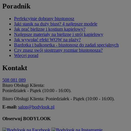
Poradnik
Perfekcyjnie dobrany biustonosz
Jaki stanik na duży biust? 4 najlepsze modele
Jak prać bieliznę i kostium kąpielowy?
Najlepsze materiały na bieliznę i strój kąpielowy
Jak wywołać efekt WOW na plaży?
Bardotka i balkonetka - biustonosz do zadań specjalnych
Czy znasz swój siostrzany rozmiar biustonosza?
Więcej porad
Kontakt
508 081 089
Biuro Obsługi Klienta:
Poniedziałek - Piątek (10:00 - 16:00).
Biuro Obsługi Klienta: Poniedziałek - Piątek (10:00 - 16:00).
E-mail:
salon@bodylook.pl
Obserwuj BODYLOOK