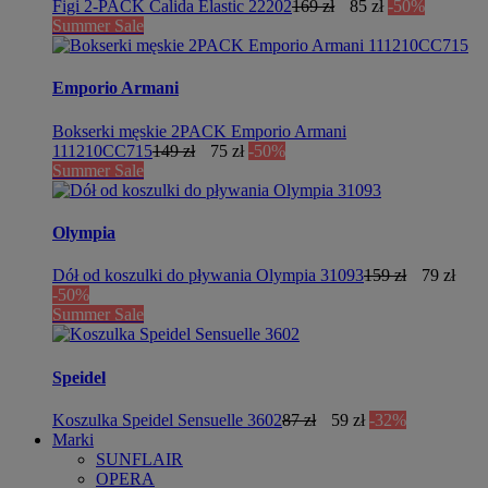
Figi 2-PACK Calida Elastic 22202
169 zł
85 zł
-50%
Summer Sale
Emporio Armani
Bokserki męskie 2PACK Emporio Armani
111210CC715
149 zł
75 zł
-50%
Summer Sale
Olympia
Dół od koszulki do pływania Olympia 31093
159 zł
79 zł
-50%
Summer Sale
Speidel
Koszulka Speidel Sensuelle 3602
87 zł
59 zł
-32%
Marki
SUNFLAIR
OPERA