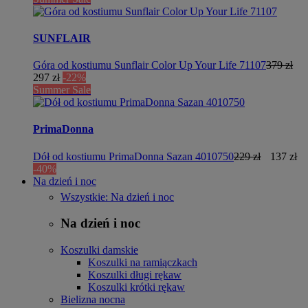
SUNFLAIR
Góra od kostiumu Sunflair Color Up Your Life 71107
379 zł
297 zł
-22%
Summer Sale
PrimaDonna
Dół od kostiumu PrimaDonna Sazan 4010750
229 zł
137 zł
-40%
Na dzień i noc
Wszystkie: Na dzień i noc
Na dzień i noc
Koszulki damskie
Koszulki na ramiączkach
Koszulki długi rękaw
Koszulki krótki rękaw
Bielizna nocna