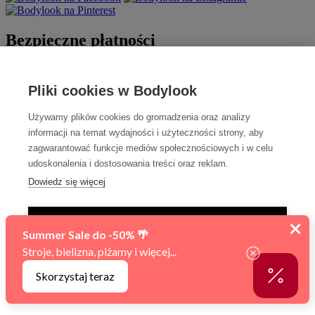
Bezpieczne płatności
Pliki cookies w Bodylook
Używamy plików cookies do gromadzenia oraz analizy
informacji na temat wydajności i użyteczności strony, aby
zagwarantować funkcje mediów społecznościowych i w celu
udoskonalenia i dostosowania treści oraz reklam.
Szybka dostawa
Dowiedz się więcej
TYLKO NIEZBĘDNE
AKCEPTUJ WSZYSTKIE
Sfinansowano w ramach reakcji Unii na pandemię COVID-19.
Zarządzaj ustawieniami
© 2010 - 2026 BODYLOOK premium lingerie