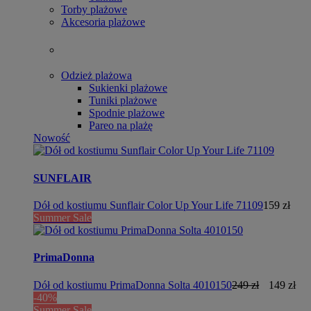
Torby plażowe
Akcesoria plażowe
Odzież plażowa
Sukienki plażowe
Tuniki plażowe
Spodnie plażowe
Pareo na plażę
Nowość
SUNFLAIR
Dół od kostiumu Sunflair Color Up Your Life 71109
159 zł
Summer Sale
PrimaDonna
Dół od kostiumu PrimaDonna Solta 4010150
249 zł
149 zł
-40%
Summer Sale