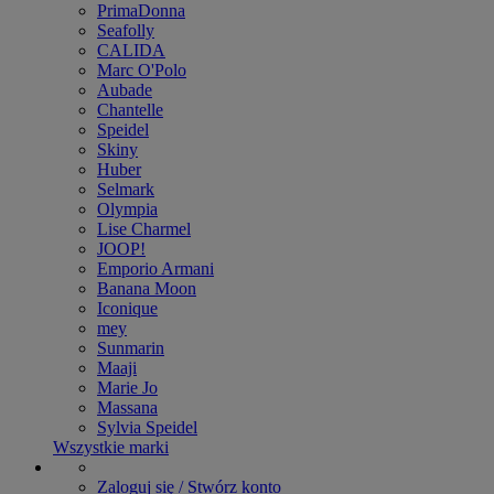
PrimaDonna
Seafolly
CALIDA
Marc O'Polo
Aubade
Chantelle
Speidel
Skiny
Huber
Selmark
Olympia
Lise Charmel
JOOP!
Emporio Armani
Banana Moon
Iconique
mey
Sunmarin
Maaji
Marie Jo
Massana
Sylvia Speidel
Wszystkie marki
Zaloguj się / Stwórz konto