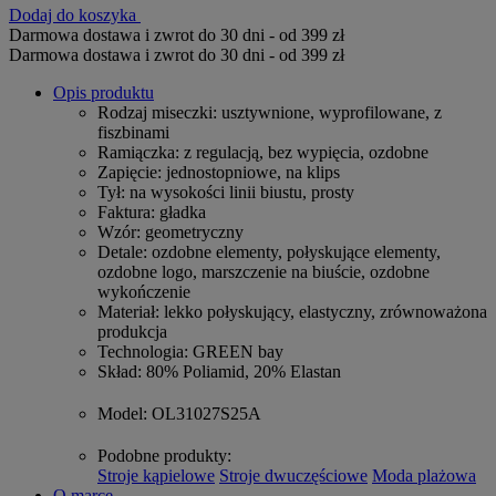
Dodaj do koszyka
Darmowa dostawa i zwrot do 30 dni - od 399 zł
Darmowa dostawa i zwrot do 30 dni - od 399 zł
Opis produktu
Rodzaj miseczki
: usztywnione, wyprofilowane, z
fiszbinami
Ramiączka
: z regulacją, bez wypięcia, ozdobne
Zapięcie
: jednostopniowe, na klips
Tył
: na wysokości linii biustu, prosty
Faktura
: gładka
Wzór
: geometryczny
Detale
: ozdobne elementy, połyskujące elementy,
ozdobne logo, marszczenie na biuście, ozdobne
wykończenie
Materiał
: lekko połyskujący, elastyczny, zrównoważona
produkcja
Technologia
: GREEN bay
Skład
: 80% Poliamid, 20% Elastan
Model
: OL31027S25A
Podobne produkty
:
Stroje kąpielowe
Stroje dwuczęściowe
Moda plażowa
O marce