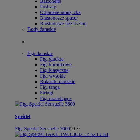
Balconette
Push-up
Odpinane ramiączka
Biustonosze spacer
Biustonosze bez fiszbin
Body damskie
Figi damskie
Figi gładkie
Figi koronkowe
Figi klasyczne
Figi wysokie
Bokserki damskie
Figi tanga
Stringi
Figi modelujące
Speidel
Figi Speidel Sensuelle 3600
59 zł