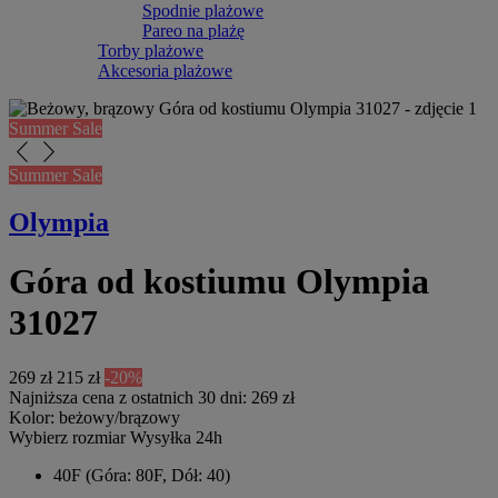
Spodnie plażowe
Pareo na plażę
Torby plażowe
Akcesoria plażowe
Summer Sale
arrow_back_ios_new
arrow_forward_ios
Summer Sale
Olympia
Góra od kostiumu Olympia
31027
269 zł
215 zł
-20%
Najniższa cena z ostatnich 30 dni: 269 zł
Kolor:
beżowy/brązowy
Wybierz rozmiar
Wysyłka 24h
40F
(Góra: 80F, Dół: 40)