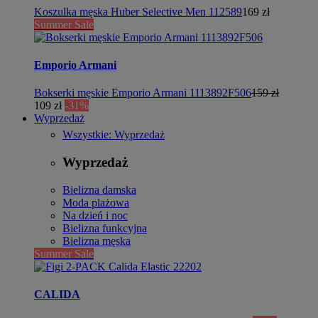
Koszulka męska Huber Selective Men 112589
169 zł
Summer Sale
Emporio Armani
Bokserki męskie Emporio Armani 1113892F506
159 zł
109 zł
-31%
Wyprzedaż
Wszystkie: Wyprzedaż
Wyprzedaż
Bielizna damska
Moda plażowa
Na dzień i noc
Bielizna funkcyjna
Bielizna męska
Summer Sale
CALIDA