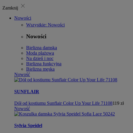
close
Zamknij
Nowości
Wszystkie: Nowości
Nowości
Bielizna damska
Moda plażowa
Na dzień i noc
Bielizna funkcyjna
Bielizna męska
Nowość
SUNFLAIR
Dół od kostiumu Sunflair Color Up Your Life 71108
119 zł
Nowość
Sylvia Speidel