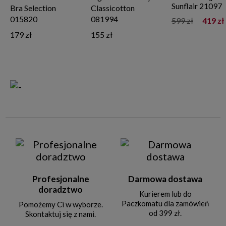
Sunflair 21097
Bra Selection
Classicotton
015820
081994
599 zł
419 zł
179 zł
155 zł
Profesjonalne
Darmowa dostawa
doradztwo
Kurierem lub do
Paczkomatu dla zamówień
Pomożemy Ci w wyborze.
od 399 zł.
Skontaktuj się z nami.