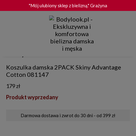
"Mój ulubiony sklep z bielizną." Grażyna
Darmowa dostawa i zwrot od 399 zł
"Bardzo dobra jakość produktów." Małgorzata
Wygodny zwrot do 30 dni
"Szybka i terminowa dostawa." Roma
Skiny
★★★★★ 4.9/5.0 - 1 597 opinii TrustMate
Koszulka damska 2PACK Skiny Advantage
Cotton 081147
179 zł
Produkt wyprzedany
Darmowa dostawa i zwrot do 30 dni - od 399 zł