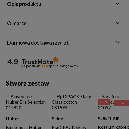
Opis produktu
O marce
Darmowa dostawa i zwrot
4.9
Na podstawie
1614
opinii
z całego okresu
Stwórz zestaw
-30%
Summer 
Huber
Skiny
SUNFLAIR
Kostium kąpie
Biustonosz Huber
Figi 2PACK Skiny