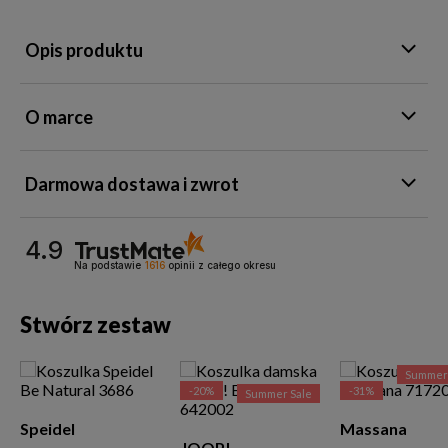
Opis produktu
O marce
Darmowa dostawa i zwrot
4.9
Na podstawie
1616
opinii
z całego okresu
Stwórz zestaw
Summer 
-20%
-31%
Summer Sale
Speidel
Massana
JOOP!