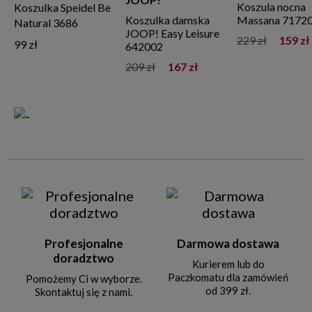
Koszula nocna
Koszulka Speidel Be
Koszulka damska
Massana 7172
Natural 3686
JOOP! Easy Leisure
229 zł
159 zł
99 zł
642002
209 zł
167 zł
Profesjonalne
Darmowa dostawa
doradztwo
Kurierem lub do
Paczkomatu dla zamówień
Pomożemy Ci w wyborze.
od 399 zł.
Skontaktuj się z nami.