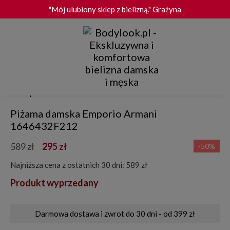
"Mój ulubiony sklep z bielizną." Grażyna
Darmowa dostawa i zwrot od 399 zł
"Bardzo dobra jakość produktów." Małgorzata
Wygodny zwrot do 30 dni
Summer Sale
Summer Sale
Summer Sale
Summer Sale
Summer Sale
"Szybka i terminowa dostawa." Roma
Emporio Armani
★★★★★ 4.9/5.0 - 1 597 opinii TrustMate
Piżama damska Emporio Armani
1646432F212
589 zł
295 zł
-50%
Najniższa cena z ostatnich 30 dni: 589 zł
Produkt wyprzedany
Darmowa dostawa i zwrot do 30 dni - od 399 zł