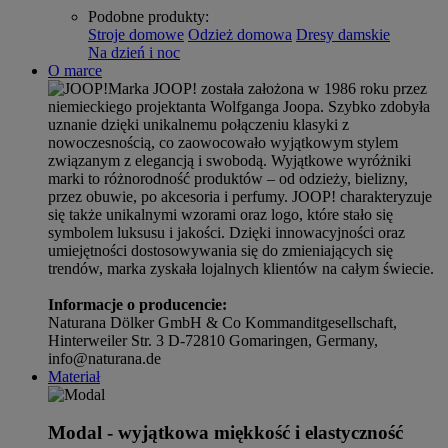
Podobne produkty
:
Stroje domowe
Odzież domowa
Dresy damskie
Na dzień i noc
O marce
Marka JOOP! została założona w 1986 roku przez
niemieckiego projektanta Wolfganga Joopa. Szybko zdobyła
uznanie dzięki unikalnemu połączeniu klasyki z
nowoczesnością, co zaowocowało wyjątkowym stylem
związanym z elegancją i swobodą. Wyjątkowe wyróżniki
marki to różnorodność produktów – od odzieży, bielizny,
przez obuwie, po akcesoria i perfumy. JOOP! charakteryzuje
się także unikalnymi wzorami oraz logo, które stało się
symbolem luksusu i jakości. Dzięki innowacyjności oraz
umiejętności dostosowywania się do zmieniających się
trendów, marka zyskała lojalnych klientów na całym świecie.
Informacje o producencie:
Naturana Dölker GmbH & Co Kommanditgesellschaft,
Hinterweiler Str. 3 D-72810 Gomaringen, Germany,
info@naturana.de
Materiał
Modal - wyjątkowa miękkość i elastyczność