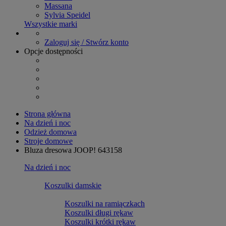
Massana
Sylvia Speidel
Wszystkie marki
Zaloguj się / Stwórz konto
Opcje dostępności
Strona główna
Na dzień i noc
Odzież domowa
Stroje domowe
Bluza dresowa JOOP! 643158
Na dzień i noc
Koszulki damskie
Koszulki na ramiączkach
Koszulki długi rękaw
Koszulki krótki rękaw