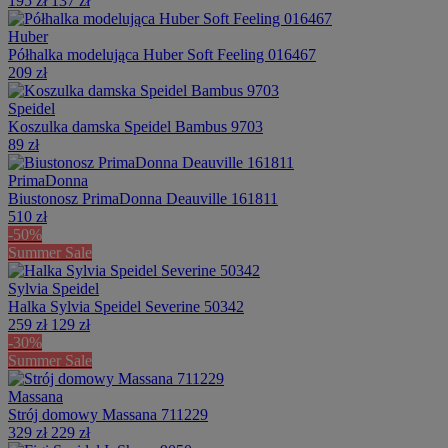
195 zł
137 zł
Huber
Półhalka modelująca Huber Soft Feeling 016467
209 zł
Speidel
Koszulka damska Speidel Bambus 9703
89 zł
PrimaDonna
Biustonosz PrimaDonna Deauville 161811
510 zł
-50%
Summer Sale
Sylvia Speidel
Halka Sylvia Speidel Severine 50342
259 zł
129 zł
-30%
Summer Sale
Massana
Strój domowy Massana 711229
329 zł
229 zł