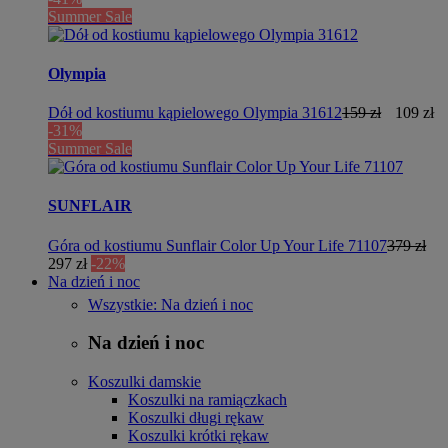
Summer Sale
Olympia
Dół od kostiumu kąpielowego Olympia 31612
159 zł
109 zł
-31%
Summer Sale
SUNFLAIR
Góra od kostiumu Sunflair Color Up Your Life 71107
379 zł
297 zł
-22%
Na dzień i noc
Wszystkie: Na dzień i noc
Na dzień i noc
Koszulki damskie
Koszulki na ramiączkach
Koszulki długi rękaw
Koszulki krótki rękaw