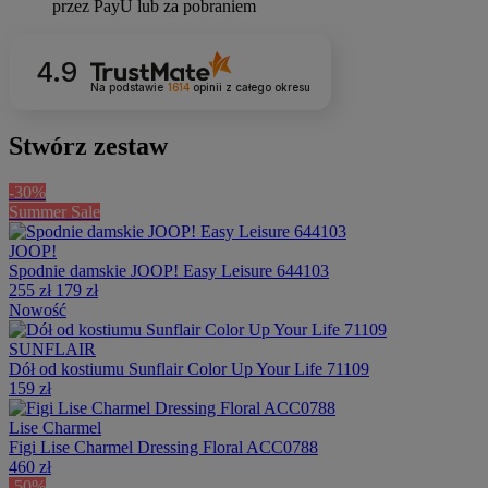
4.9
Na podstawie
1614
opinii
z całego okresu
Stwórz zestaw
-30%
Summer Sale
JOOP!
Spodnie damskie JOOP! Easy Leisure 644103
255 zł
179 zł
Nowość
SUNFLAIR
Dół od kostiumu Sunflair Color Up Your Life 71109
159 zł
Lise Charmel
Figi Lise Charmel Dressing Floral ACC0788
460 zł
-50%