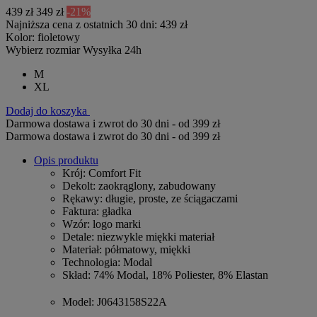
439 zł
349 zł
-21%
Najniższa cena z ostatnich 30 dni: 439 zł
Kolor:
fioletowy
Wybierz rozmiar
Wysyłka 24h
M
XL
Dodaj do koszyka
Darmowa dostawa i zwrot do 30 dni - od 399 zł
Darmowa dostawa i zwrot do 30 dni - od 399 zł
Opis produktu
Krój
: Comfort Fit
Dekolt
: zaokrąglony, zabudowany
Rękawy
: długie, proste, ze ściągaczami
Faktura
: gładka
Wzór
: logo marki
Detale
: niezwykle miękki materiał
Materiał
: półmatowy, miękki
Technologia
: Modal
Skład
: 74% Modal, 18% Poliester, 8% Elastan
Model
: J0643158S22A