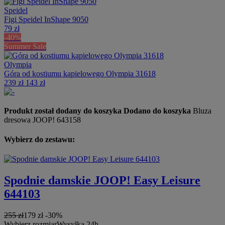
Speidel
Figi Speidel InShape 9050
79 zł
-40%
Summer Sale
Olympia
Góra od kostiumu kąpielowego Olympia 31618
239 zł
143 zł
Produkt został dodany do koszyka
Dodano do koszyka
Bluza
dresowa JOOP! 643158
Wybierz do zestawu:
Spodnie damskie JOOP! Easy Leisure
644103
255 zł
179 zł
-30%
Wybierz rozmiar
Wysyłka 24h