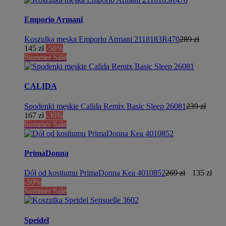
Emporio Armani
Koszulka męska Emporio Armani 2118183R470
289 zł
145 zł
-50%
Summer Sale
CALIDA
Spodenki męskie Calida Remix Basic Sleep 26081
239 zł
167 zł
-30%
Summer Sale
PrimaDonna
Dół od kostiumu PrimaDonna Kea 4010852
269 zł
135 zł
-50%
Summer Sale
Speidel