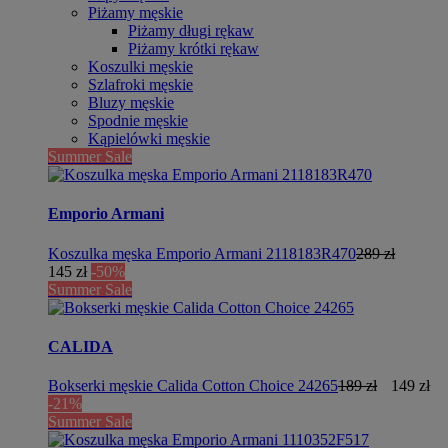
Piżamy męskie
Piżamy długi rękaw
Piżamy krótki rękaw
Koszulki męskie
Szlafroki męskie
Bluzy męskie
Spodnie męskie
Kąpielówki męskie
Summer Sale
Emporio Armani
Koszulka męska Emporio Armani 2118183R470
289 zł
145 zł
-50%
Summer Sale
CALIDA
Bokserki męskie Calida Cotton Choice 24265
189 zł
149 zł
-21%
Summer Sale