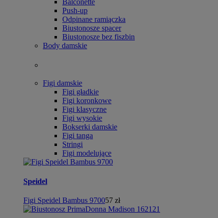
Balconette
Push-up
Odpinane ramiączka
Biustonosze spacer
Biustonosze bez fiszbin
Body damskie
Figi damskie
Figi gładkie
Figi koronkowe
Figi klasyczne
Figi wysokie
Bokserki damskie
Figi tanga
Stringi
Figi modelujące
Speidel
Figi Speidel Bambus 9700
57 zł