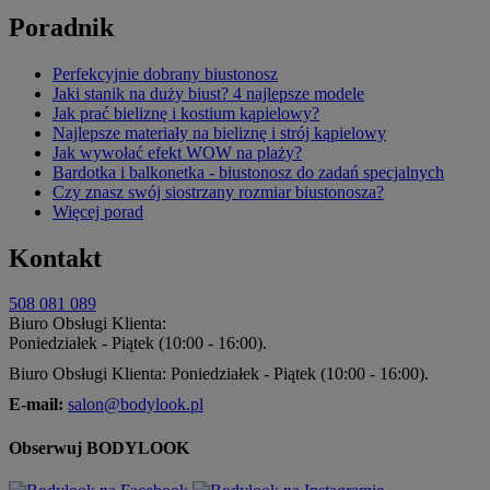
Poradnik
Perfekcyjnie dobrany biustonosz
Jaki stanik na duży biust? 4 najlepsze modele
Jak prać bieliznę i kostium kąpielowy?
Najlepsze materiały na bieliznę i strój kąpielowy
Jak wywołać efekt WOW na plaży?
Bardotka i balkonetka - biustonosz do zadań specjalnych
Czy znasz swój siostrzany rozmiar biustonosza?
Więcej porad
Kontakt
508 081 089
Biuro Obsługi Klienta:
Poniedziałek - Piątek (10:00 - 16:00).
Biuro Obsługi Klienta: Poniedziałek - Piątek (10:00 - 16:00).
E-mail:
salon@bodylook.pl
Obserwuj BODYLOOK