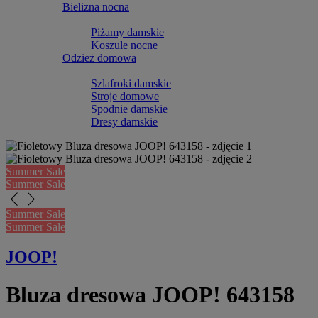
Bielizna nocna
Piżamy damskie
Koszule nocne
Odzież domowa
Szlafroki damskie
Stroje domowe
Spodnie damskie
Dresy damskie
Summer Sale
Summer Sale
arrow_back_ios_new
arrow_forward_ios
Summer Sale
Summer Sale
JOOP!
Bluza dresowa JOOP! 643158