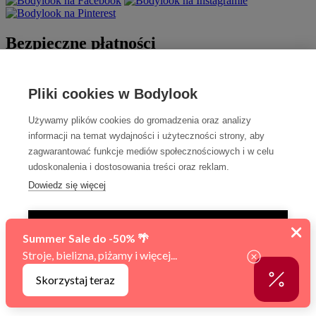
Bezpieczne płatności
Pliki cookies w Bodylook
Używamy plików cookies do gromadzenia oraz analizy
informacji na temat wydajności i użyteczności strony, aby
zagwarantować funkcje mediów społecznościowych i w celu
udoskonalenia i dostosowania treści oraz reklam.
Szybka dostawa
Dowiedz się więcej
TYLKO NIEZBĘDNE
AKCEPTUJ WSZYSTKIE
Sfinansowano w ramach reakcji Unii na pandemię COVID-19.
Zarządzaj ustawieniami
© 2010 - 2026 BODYLOOK premium lingerie