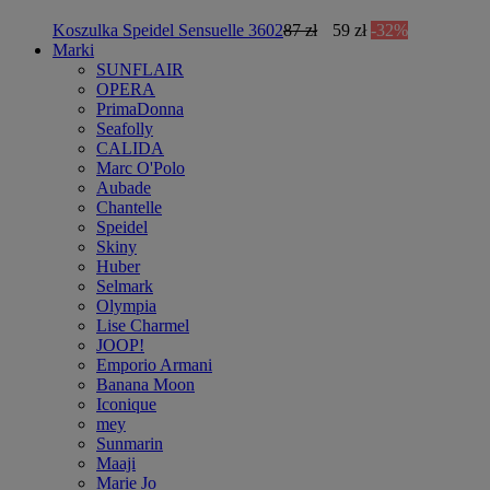
Koszulka Speidel Sensuelle 3602
87 zł
59 zł
-32%
Marki
SUNFLAIR
OPERA
PrimaDonna
Seafolly
CALIDA
Marc O'Polo
Aubade
Chantelle
Speidel
Skiny
Huber
Selmark
Olympia
Lise Charmel
JOOP!
Emporio Armani
Banana Moon
Iconique
mey
Sunmarin
Maaji
Marie Jo