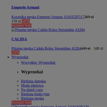
Emporio Armani
Koszulka męska Emporio Armani 1110352F517
269 zł
159 zł
-41%
Summer Sale
CALIDA
Piżama męska Calida Relax Streamline 43284
439 zł
349 zł
-21%
Wyprzedaż
Wszystkie: Wyprzedaż
Wyprzedaż
Bielizna damska
Moda plażowa
Na dzień i noc
Bielizna funkcyjna
Bielizna męska
Summer Sale