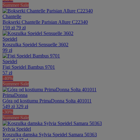
Summer Sale
Chantelle
Bokserki Chantelle Parisian Allure C22340
159 zł
79 zł
Speidel
Koszulka Speidel Sensuelle 3602
99 zł
Speidel
Figi Speidel Bambus 9701
57 zł
-40%
Summer Sale
PrimaDonna
Góra od kostiumu PrimaDonna Solta 401011
549 zł
329 zł
-30%
Summer Sale
Sylvia Speidel
Koszulka damska Sylvia Speidel Samara 50363