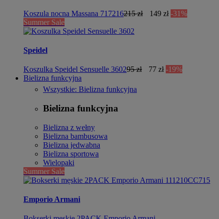
Koszula nocna Massana 717216
215 zł
149 zł
-31%
Summer Sale
Speidel
Koszulka Speidel Sensuelle 3602
95 zł
77 zł
-19%
Bielizna funkcyjna
Wszystkie: Bielizna funkcyjna
Bielizna funkcyjna
Bielizna z wełny
Bielizna bambusowa
Bielizna jedwabna
Bielizna sportowa
Wielopaki
Summer Sale
Emporio Armani
Bokserki męskie 2PACK Emporio Armani