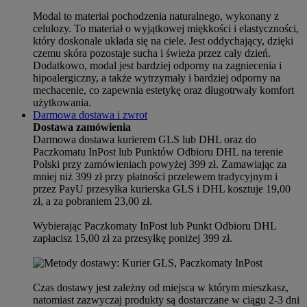
Modal to materiał pochodzenia naturalnego, wykonany z
celulozy. To materiał o wyjątkowej miękkości i elastyczności,
który doskonale układa się na ciele. Jest oddychający, dzięki
czemu skóra pozostaje sucha i świeża przez cały dzień.
Dodatkowo, modal jest bardziej odporny na zagniecenia i
hipoalergiczny, a także wytrzymały i bardziej odporny na
mechacenie, co zapewnia estetykę oraz długotrwały komfort
użytkowania.
Darmowa dostawa i zwrot
Dostawa zamówienia
Darmowa dostawa kurierem GLS lub DHL oraz do
Paczkomatu InPost lub Punktów Odbioru DHL na terenie
Polski przy zamówieniach powyżej 399 zł. Zamawiając za
mniej niż 399 zł przy płatności przelewem tradycyjnym i
przez PayU przesyłka kurierska GLS i DHL kosztuje 19,00
zł, a za pobraniem 23,00 zł.
Wybierając Paczkomaty InPost lub Punkt Odbioru DHL
zapłacisz 15,00 zł za przesyłkę poniżej 399 zł.
Czas dostawy jest zależny od miejsca w którym mieszkasz,
natomiast zazwyczaj produkty są dostarczane w ciągu 2-3 dni