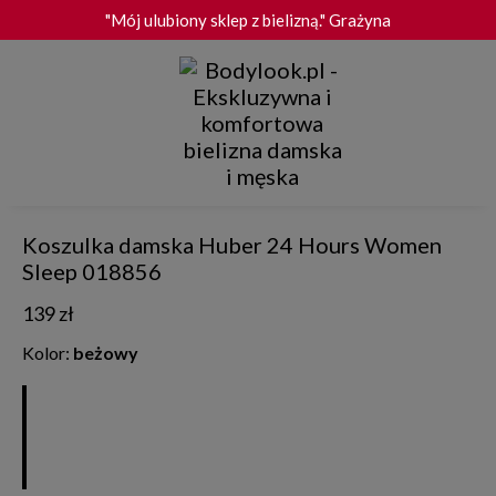
"Mój ulubiony sklep z bielizną." Grażyna
Darmowa dostawa i zwrot od 399 zł
"Bardzo dobra jakość produktów." Małgorzata
Wygodny zwrot do 30 dni
"Szybka i terminowa dostawa." Roma
Huber
★★★★★ 4.9/5.0 - 1 597 opinii TrustMate
Koszulka damska Huber 24 Hours Women
Sleep 018856
139 zł
Kolor:
beżowy