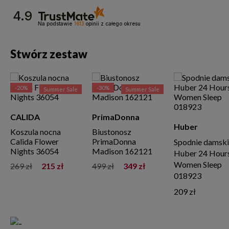
4.9
Na podstawie
1613
opinii
z całego okresu
Stwórz zestaw
-20%
-30%
Summer Sale
Summer Sale
CALIDA
PrimaDonna
Huber
Koszula nocna
Biustonosz
Calida Flower
PrimaDonna
Spodnie damsk
Nights 36054
Madison 162121
Huber 24 Hour
Women Sleep
269 zł
215 zł
499 zł
349 zł
018923
209 zł