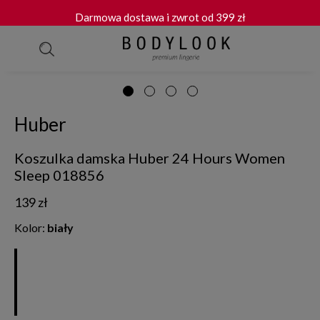
Darmowa dostawa i zwrot od 399 zł
"Bardzo dobra jakość produktów." Małgorzata
Wygodny zwrot do 30 dni
"Szybka i terminowa dostawa." Roma
★★★★★ 4.9/5.0 - 1 597 opinii TrustMate
Huber
Koszulka damska Huber 24 Hours Women
Sleep 018856
139 zł
Kolor:
biały