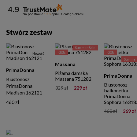
4.9
Na podstawie
1616
opinii
z całego okresu
Stwórz zestaw
Summer Sale
-30%
-20%
Nowość
Summer 
Massana
PrimaDonna
Piżama damska
PrimaDonna
Massana 751282
Biustonosz
Biustonosz
PrimaDonna
329 zł
229 zł
balkonetka
Madison 162121
PrimaDonna
460 zł
Sophora 16318
460 zł
369 zł