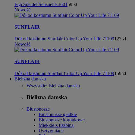
Figi Speidel Sensuelle 3601
59 zł
Nowość
SUNFLAIR
Dół od kostiumu Sunflair Color Up Your Life 71109
127 zł
Nowość
SUNFLAIR
Dół od kostiumu Sunflair Color Up Your Life 71109
159 zł
Bielizna damska
Wszystkie: Bielizna damska
Bielizna damska
Biustonosze
Biustonosze gładkie
Biustonosze koronkowe
Miękkie z fiszbiną
Usztywniane