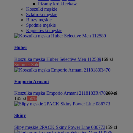
Piżamy krótki rękaw
Koszulki męskie
Szlafroki męskie
Bluzy męskie
Spodnie męskie
Kąpielówki męskie
Huber
Koszulka męska Huber Selective Men 112589
169 zł
Summer Sale
Emporio Armani
Koszulka męska Emporio Armani 2118183R470
289 zł
145 zł
-50%
Skiny
Slipy męskie 2PACK Skiny Power Line 086773
159 zł