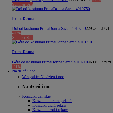
Summer Sale
PrimaDonna
Dół od kostiumu PrimaDonna Sazan 4010750
229 zł
137 zł
-40%
Summer Sale
PrimaDonna
Góra od kostiumu PrimaDonna Sazan 4010710
469 zł
279 zł
-41%
Na dzień i noc
Wszystkie: Na dzień i noc
Na dzień i noc
Koszulki damskie
Koszulki na ramiączkach
Koszulki długi rękaw
Koszulki krótki rękaw