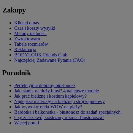
Zakupy
Klienci o nas
Czas i koszty wysyłki
Metody płatności
Zwrot towaru
Tabele rozmiarów
Reklamacja
BODYLOOK Friends Club
Najczęściej Zadawane Pytania (FAQ)
Poradnik
Perfekcyjnie dobrany biustonosz
Jaki stanik na duży biust? 4 najlepsze modele
Jak prać bieliznę i kostium kąpielowy?
Najlepsze materiały na bieliznę i strój kąpielowy
Jak wywołać efekt WOW na plaży?
Bardotka i balkonetka - biustonosz do zadań specjalnych
Czy znasz swój siostrzany rozmiar biustonosza?
Więcej porad