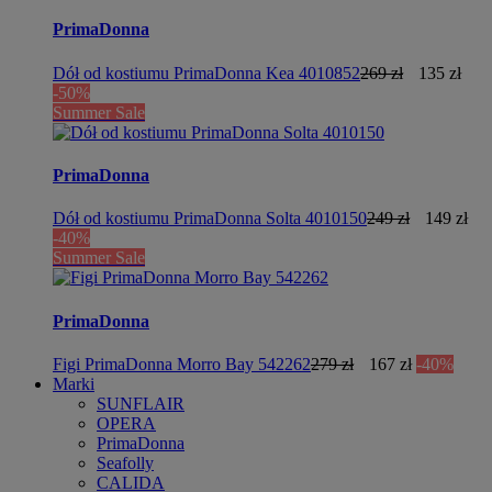
PrimaDonna
Dół od kostiumu PrimaDonna Kea 4010852
269 zł
135 zł
-50%
Summer Sale
PrimaDonna
Dół od kostiumu PrimaDonna Solta 4010150
249 zł
149 zł
-40%
Summer Sale
PrimaDonna
Figi PrimaDonna Morro Bay 542262
279 zł
167 zł
-40%
Marki
SUNFLAIR
OPERA
PrimaDonna
Seafolly
CALIDA