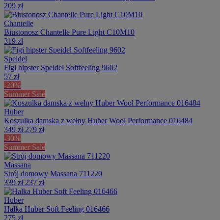
209 zł
Chantelle
Biustonosz Chantelle Pure Light C10M10
319 zł
Speidel
Figi hipster Speidel Softfeeling 9602
57 zł
-20%
Summer Sale
Huber
Koszulka damska z wełny Huber Wool Performance 016484
349 zł
279 zł
-30%
Summer Sale
Massana
Strój domowy Massana 711220
339 zł
237 zł
Huber
Halka Huber Soft Feeling 016466
275 zł