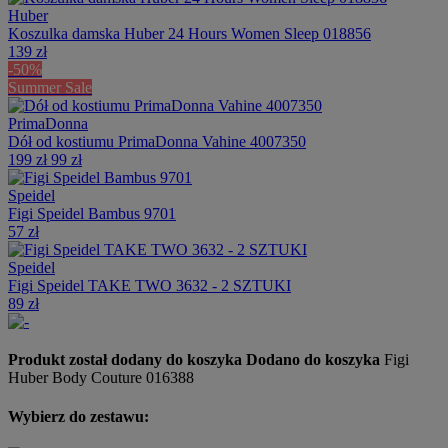
Huber
Koszulka damska Huber 24 Hours Women Sleep 018856
139 zł
-50%
Summer Sale
PrimaDonna
Dół od kostiumu PrimaDonna Vahine 4007350
199 zł
99 zł
Speidel
Figi Speidel Bambus 9701
57 zł
Speidel
Figi Speidel TAKE TWO 3632 - 2 SZTUKI
89 zł
Produkt został dodany do koszyka
Dodano do koszyka
Figi
Huber Body Couture 016388
Wybierz do zestawu: