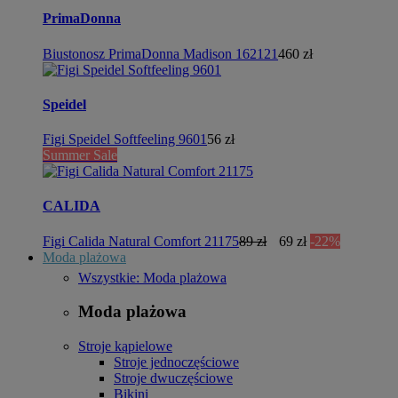
PrimaDonna
Biustonosz PrimaDonna Madison 162121
460 zł
Speidel
Figi Speidel Softfeeling 9601
56 zł
Summer Sale
CALIDA
Figi Calida Natural Comfort 21175
89 zł
69 zł
-22%
Moda plażowa
Wszystkie: Moda plażowa
Moda plażowa
Stroje kąpielowe
Stroje jednoczęściowe
Stroje dwuczęściowe
Bikini