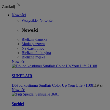
close
Zamknij
Nowości
Wszystkie: Nowości
Nowości
Bielizna damska
Moda plażowa
Na dzień i noc
Bielizna funkcyjna
Bielizna męska
Nowość
SUNFLAIR
Dół od kostiumu Sunflair Color Up Your Life 71108
119 zł
Nowość
Speidel