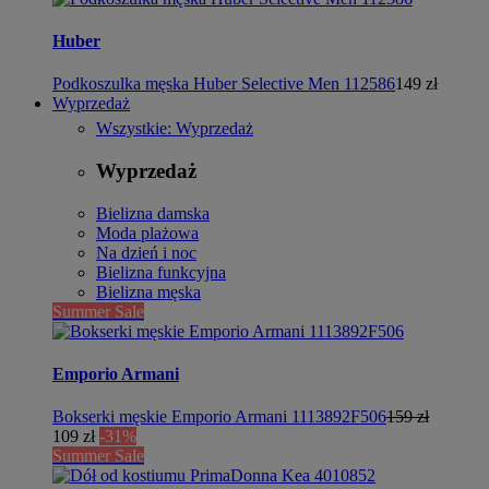
Huber
Podkoszulka męska Huber Selective Men 112586
149 zł
Wyprzedaż
Wszystkie: Wyprzedaż
Wyprzedaż
Bielizna damska
Moda plażowa
Na dzień i noc
Bielizna funkcyjna
Bielizna męska
Summer Sale
Emporio Armani
Bokserki męskie Emporio Armani 1113892F506
159 zł
109 zł
-31%
Summer Sale