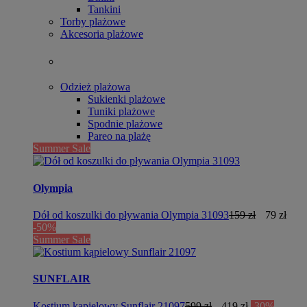
Tankini
Torby plażowe
Akcesoria plażowe
Odzież plażowa
Sukienki plażowe
Tuniki plażowe
Spodnie plażowe
Pareo na plażę
Summer Sale
Olympia
Dół od koszulki do pływania Olympia 31093
159 zł
79 zł
-50%
Summer Sale
SUNFLAIR
Kostium kąpielowy Sunflair 21097
599 zł
419 zł
-30%