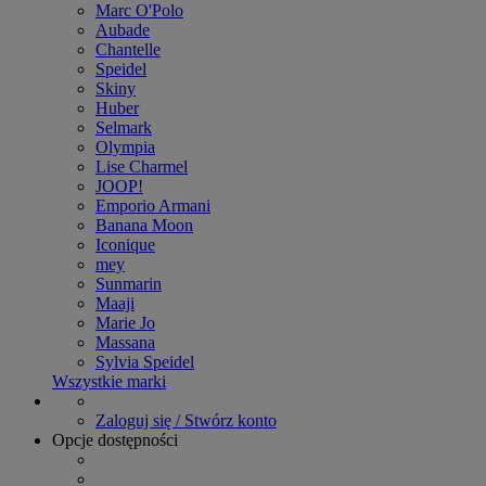
Marc O'Polo
Aubade
Chantelle
Speidel
Skiny
Huber
Selmark
Olympia
Lise Charmel
JOOP!
Emporio Armani
Banana Moon
Iconique
mey
Sunmarin
Maaji
Marie Jo
Massana
Sylvia Speidel
Wszystkie marki
Zaloguj się / Stwórz konto
Opcje dostępności