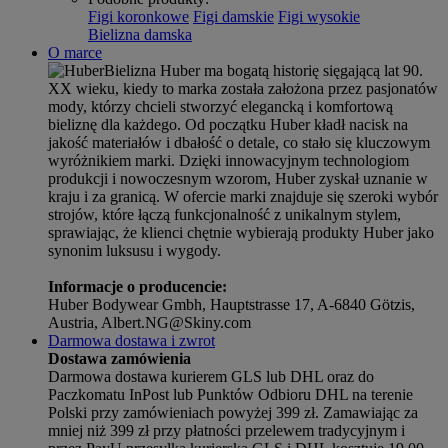
Figi koronkowe
Figi damskie
Figi wysokie
Bielizna damska
O marce
Bielizna Huber ma bogatą historię sięgającą lat 90.
XX wieku, kiedy to marka została założona przez pasjonatów
mody, którzy chcieli stworzyć elegancką i komfortową
bieliznę dla każdego. Od początku Huber kładł nacisk na
jakość materiałów i dbałość o detale, co stało się kluczowym
wyróżnikiem marki. Dzięki innowacyjnym technologiom
produkcji i nowoczesnym wzorom, Huber zyskał uznanie w
kraju i za granicą. W ofercie marki znajduje się szeroki wybór
strojów, które łączą funkcjonalność z unikalnym stylem,
sprawiając, że klienci chętnie wybierają produkty Huber jako
synonim luksusu i wygody.
Informacje o producencie:
Huber Bodywear Gmbh, Hauptstrasse 17, A-6840 Götzis,
Austria, Albert.NG@Skiny.com
Darmowa dostawa i zwrot
Dostawa zamówienia
Darmowa dostawa kurierem GLS lub DHL oraz do
Paczkomatu InPost lub Punktów Odbioru DHL na terenie
Polski przy zamówieniach powyżej 399 zł. Zamawiając za
mniej niż 399 zł przy płatności przelewem tradycyjnym i