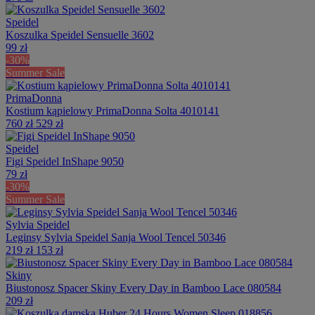
Speidel
Koszulka Speidel Sensuelle 3602
99 zł
-30%
Summer Sale
PrimaDonna
Kostium kąpielowy PrimaDonna Solta 4010141
760 zł
529 zł
Speidel
Figi Speidel InShape 9050
79 zł
-30%
Summer Sale
Sylvia Speidel
Leginsy Sylvia Speidel Sanja Wool Tencel 50346
219 zł
153 zł
Skiny
Biustonosz Spacer Skiny Every Day in Bamboo Lace 080584
209 zł