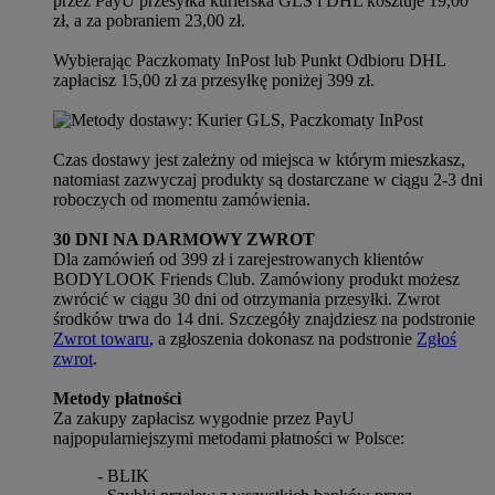
przez PayU przesyłka kurierska GLS i DHL kosztuje 19,00
zł, a za pobraniem 23,00 zł.
Wybierając Paczkomaty InPost lub Punkt Odbioru DHL
zapłacisz 15,00 zł za przesyłkę poniżej 399 zł.
Czas dostawy jest zależny od miejsca w którym mieszkasz,
natomiast zazwyczaj produkty są dostarczane w ciągu 2-3 dni
roboczych od momentu zamówienia.
30 DNI NA DARMOWY ZWROT
Dla zamówień od 399 zł i zarejestrowanych klientów
BODYLOOK Friends Club. Zamówiony produkt możesz
zwrócić w ciągu 30 dni od otrzymania przesyłki. Zwrot
środków trwa do 14 dni. Szczegóły znajdziesz na podstronie
Zwrot towaru
, a zgłoszenia dokonasz na podstronie
Zgłoś
zwrot
.
Metody płatności
Za zakupy zapłacisz wygodnie przez PayU
najpopularniejszymi metodami płatności w Polsce:
- BLIK