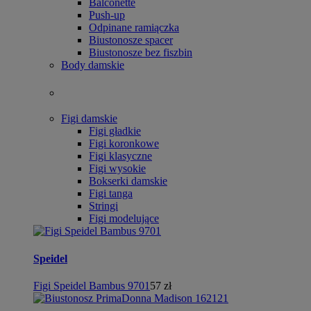
Balconette
Push-up
Odpinane ramiączka
Biustonosze spacer
Biustonosze bez fiszbin
Body damskie
Figi damskie
Figi gładkie
Figi koronkowe
Figi klasyczne
Figi wysokie
Bokserki damskie
Figi tanga
Stringi
Figi modelujące
Speidel
Figi Speidel Bambus 9701
57 zł