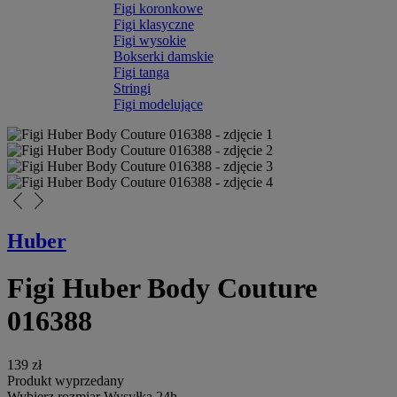
Figi koronkowe
Figi klasyczne
Figi wysokie
Bokserki damskie
Figi tanga
Stringi
Figi modelujące
arrow_back_ios_new
arrow_forward_ios
Huber
Figi Huber Body Couture
016388
139 zł
Produkt wyprzedany
Wybierz rozmiar
Wysyłka 24h