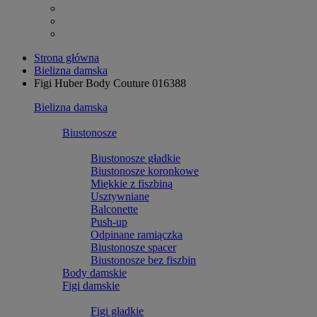
Strona główna
Bielizna damska
Figi Huber Body Couture 016388
Bielizna damska
Biustonosze
Biustonosze gładkie
Biustonosze koronkowe
Miękkie z fiszbiną
Usztywniane
Balconette
Push-up
Odpinane ramiączka
Biustonosze spacer
Biustonosze bez fiszbin
Body damskie
Figi damskie
Figi gładkie