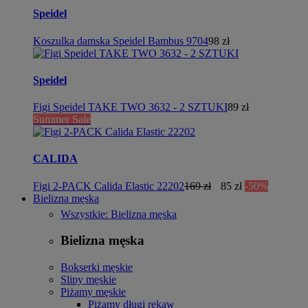
Speidel
Koszulka damska Speidel Bambus 9704
98 zł
Speidel
Figi Speidel TAKE TWO 3632 - 2 SZTUKI
89 zł
Summer Sale
CALIDA
Figi 2-PACK Calida Elastic 22202
169 zł
85 zł
-50%
Bielizna męska
Wszystkie: Bielizna męska
Bielizna męska
Bokserki męskie
Slipy męskie
Piżamy męskie
Piżamy długi rękaw