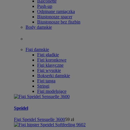
Balconette
Push-up
Odpinane ramiączka
Biustonosze spacer
Biustonosze bez fiszbin
Body damskie
Figi damskie
Figi gładkie
Figi koronkowe
Figi klasyczne
Figi wysokie
Bokserki damskie
Figi tanga
Stringi
Figi modelujące
Speidel
Figi Speidel Sensuelle 3600
59 zł