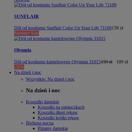
SUNFLAIR
Dół od kostiumu Sunflair Color Up Your Life 71109
159 zł
Summer Sale
Olympia
Dół od kostiumu kąpielowego Olympia 31015
159 zł
109 zł
-31%
Na dzień i noc
Wszystkie: Na dzień i noc
Na dzień i noc
Koszulki damskie
Koszulki na ramiączkach
Koszulki długi rękaw
Koszulki krótki rękaw
Bielizna nocna
Piżamy damskie