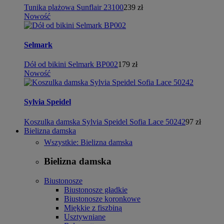
Tunika plażowa Sunflair 23100
239 zł
Nowość
Selmark
Dół od bikini Selmark BP002
179 zł
Nowość
Sylvia Speidel
Koszulka damska Sylvia Speidel Sofia Lace 50242
97 zł
Bielizna damska
Wszystkie: Bielizna damska
Bielizna damska
Biustonosze
Biustonosze gładkie
Biustonosze koronkowe
Miękkie z fiszbiną
Usztywniane