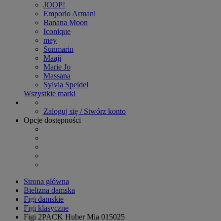
JOOP!
Emporio Armani
Banana Moon
Iconique
mey
Sunmarin
Maaji
Marie Jo
Massana
Sylvia Speidel
Wszystkie marki
Zaloguj się / Stwórz konto
Opcje dostępności
Strona główna
Bielizna damska
Figi damskie
Figi klasyczne
Figi 2PACK Huber Mia 015025