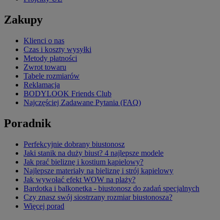
Zakupy
Klienci o nas
Czas i koszty wysyłki
Metody płatności
Zwrot towaru
Tabele rozmiarów
Reklamacja
BODYLOOK Friends Club
Najczęściej Zadawane Pytania (FAQ)
Poradnik
Perfekcyjnie dobrany biustonosz
Jaki stanik na duży biust? 4 najlepsze modele
Jak prać bieliznę i kostium kąpielowy?
Najlepsze materiały na bieliznę i strój kąpielowy
Jak wywołać efekt WOW na plaży?
Bardotka i balkonetka - biustonosz do zadań specjalnych
Czy znasz swój siostrzany rozmiar biustonosza?
Więcej porad