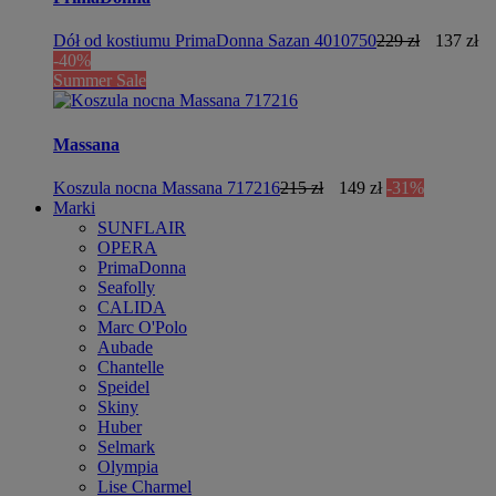
Dół od kostiumu PrimaDonna Sazan 4010750
229 zł
137 zł
-40%
Summer Sale
Massana
Koszula nocna Massana 717216
215 zł
149 zł
-31%
Marki
SUNFLAIR
OPERA
PrimaDonna
Seafolly
CALIDA
Marc O'Polo
Aubade
Chantelle
Speidel
Skiny
Huber
Selmark
Olympia
Lise Charmel