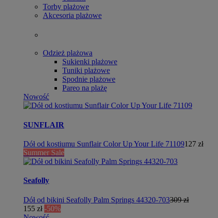
Torby plażowe
Akcesoria plażowe
Odzież plażowa
Sukienki plażowe
Tuniki plażowe
Spodnie plażowe
Pareo na plażę
Nowość
SUNFLAIR
Dół od kostiumu Sunflair Color Up Your Life 71109
127 zł
Summer Sale
Seafolly
Dół od bikini Seafolly Palm Springs 44320-703
309 zł
155 zł
-50%
Nowość