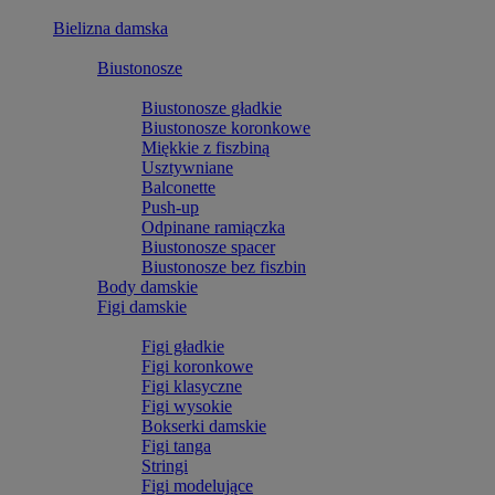
Bielizna damska
Biustonosze
Biustonosze gładkie
Biustonosze koronkowe
Miękkie z fiszbiną
Usztywniane
Balconette
Push-up
Odpinane ramiączka
Biustonosze spacer
Biustonosze bez fiszbin
Body damskie
Figi damskie
Figi gładkie
Figi koronkowe
Figi klasyczne
Figi wysokie
Bokserki damskie
Figi tanga
Stringi
Figi modelujące