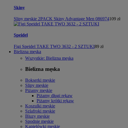
Skiny
Slipy męskie 2PACK Skiny Advantage Men 086974
109 zł
Speidel
Figi Speidel TAKE TWO 3632 - 2 SZTUKI
89 zł
Bielizna męska
Wszystkie: Bielizna męska
Bielizna męska
Bokserki męskie
Slipy męskie
Piżamy męskie
Piżamy długi rękaw
Piżamy krótki rękaw
Koszulki męskie
Szlafroki męskie
Bluzy męskie
Spodnie męskie
Kąpielówki męskie