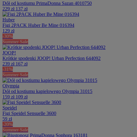
Dół od kostiumu PrimaDonna Sazan 4010750
229 zł
137 zł
Huber
Figi 2PACK Huber Be Mine 016394
129 zł
-30%
Summer Sale
JOOP!
Krótkie spodenki JOOP! Urban Perfection 644092
239 zł
167 zł
-31%
Summer Sale
Olympia
Dół od kostiumu kąpielowego Olympia 31015
159 zł
109 zł
Speidel
Figi Speidel Sensuelle 3600
59 zł
-20%
Summer Sale