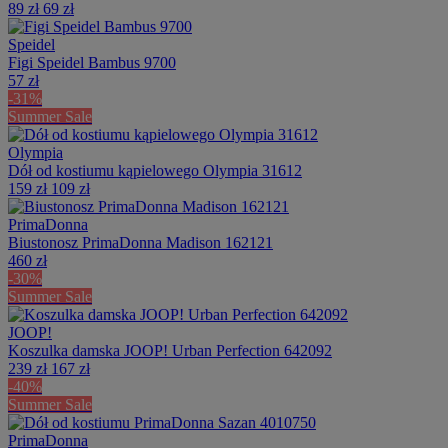
89 zł
69 zł
Speidel
Figi Speidel Bambus 9700
57 zł
-31%
Summer Sale
Olympia
Dół od kostiumu kąpielowego Olympia 31612
159 zł
109 zł
PrimaDonna
Biustonosz PrimaDonna Madison 162121
460 zł
-30%
Summer Sale
JOOP!
Koszulka damska JOOP! Urban Perfection 642092
239 zł
167 zł
-40%
Summer Sale
PrimaDonna