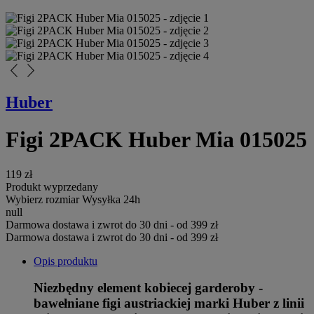
arrow_back_ios_new
arrow_forward_ios
Huber
Figi 2PACK Huber Mia 015025
119 zł
Produkt wyprzedany
Wybierz rozmiar
Wysyłka 24h
null
Darmowa dostawa i zwrot do 30 dni - od 399 zł
Darmowa dostawa i zwrot do 30 dni - od 399 zł
Opis produktu
Niezbędny element kobiecej garderoby -
bawełniane figi austriackiej marki Huber z linii