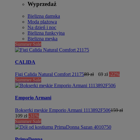
Wyprzedaż
Bielizna damska
Moda plażowa
Na dzień i noc
Bielizna funkcyjna
Bielizna męska
Summer Sale
CALIDA
Figi Calida Natural Comfort 21175
89 zł
69 zł
-22%
Summer Sale
Emporio Armani
Bokserki męskie Emporio Armani 1113892F506
159 zł
109 zł
-31%
Summer Sale
PrimaDonna