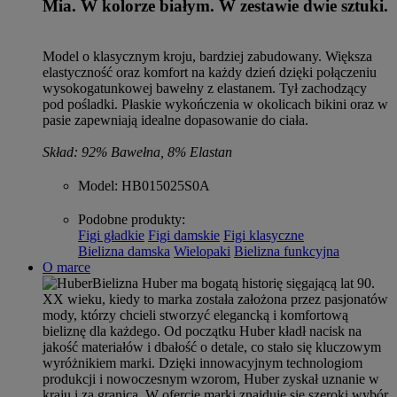
Mia. W kolorze białym. W zestawie dwie sztuki.
Model o klasycznym kroju, bardziej zabudowany. Większa
elastyczność oraz komfort na każdy dzień dzięki połączeniu
wysokogatunkowej bawełny z elastanem. Tył zachodzący
pod pośladki. Płaskie wykończenia w okolicach bikini oraz w
pasie zapewniają idealne dopasowanie do ciała.
Skład: 92% Bawełna, 8% Elastan
Model
: HB015025S0A
Podobne produkty
:
Figi gładkie
Figi damskie
Figi klasyczne
Bielizna damska
Wielopaki
Bielizna funkcyjna
O marce
Bielizna Huber ma bogatą historię sięgającą lat 90.
XX wieku, kiedy to marka została założona przez pasjonatów
mody, którzy chcieli stworzyć elegancką i komfortową
bieliznę dla każdego. Od początku Huber kładł nacisk na
jakość materiałów i dbałość o detale, co stało się kluczowym
wyróżnikiem marki. Dzięki innowacyjnym technologiom
produkcji i nowoczesnym wzorom, Huber zyskał uznanie w
kraju i za granicą. W ofercie marki znajduje się szeroki wybór