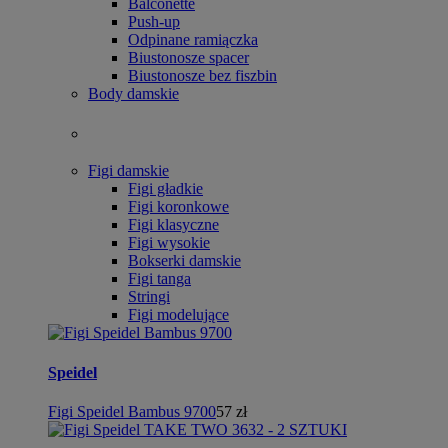
Balconette
Push-up
Odpinane ramiączka
Biustonosze spacer
Biustonosze bez fiszbin
Body damskie
Figi damskie
Figi gładkie
Figi koronkowe
Figi klasyczne
Figi wysokie
Bokserki damskie
Figi tanga
Stringi
Figi modelujące
Speidel
Figi Speidel Bambus 9700
57 zł