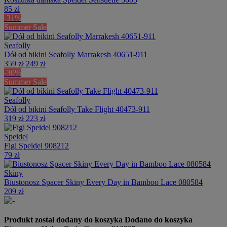
85 zł
-31%
Summer Sale
Seafolly
Dół od bikini Seafolly Marrakesh 40651-911
359 zł
249 zł
-30%
Summer Sale
Seafolly
Dół od bikini Seafolly Take Flight 40473-911
319 zł
223 zł
Speidel
Figi Speidel 908212
79 zł
Skiny
Biustonosz Spacer Skiny Every Day in Bamboo Lace 080584
209 zł
Produkt został dodany do koszyka
Dodano do koszyka