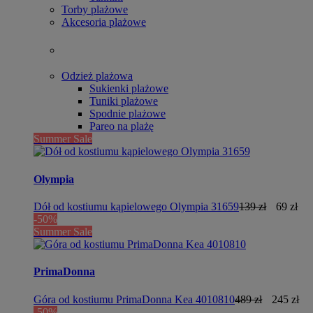
Torby plażowe
Akcesoria plażowe
Odzież plażowa
Sukienki plażowe
Tuniki plażowe
Spodnie plażowe
Pareo na plażę
Summer Sale
Olympia
Dół od kostiumu kąpielowego Olympia 31659
139 zł
69 zł
-50%
Summer Sale
PrimaDonna
Góra od kostiumu PrimaDonna Kea 4010810
489 zł
245 zł
-50%