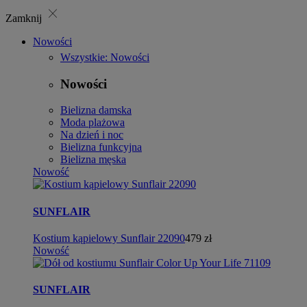
close
Zamknij
Nowości
Wszystkie: Nowości
Nowości
Bielizna damska
Moda plażowa
Na dzień i noc
Bielizna funkcyjna
Bielizna męska
Nowość
SUNFLAIR
Kostium kąpielowy Sunflair 22090
479 zł
Nowość
SUNFLAIR