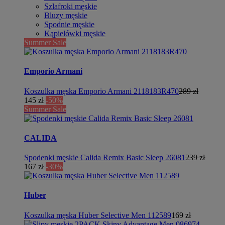
Szlafroki męskie
Bluzy męskie
Spodnie męskie
Kąpielówki męskie
Summer Sale
Emporio Armani
Koszulka męska Emporio Armani 2118183R470
289 zł
145 zł
-50%
Summer Sale
CALIDA
Spodenki męskie Calida Remix Basic Sleep 26081
239 zł
167 zł
-30%
Huber
Koszulka męska Huber Selective Men 112589
169 zł