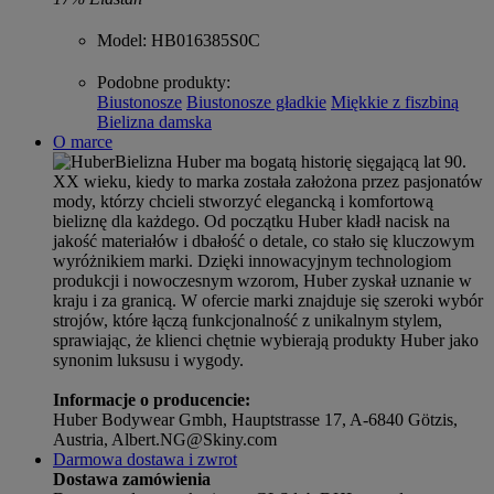
Model
: HB016385S0C
Podobne produkty
:
Biustonosze
Biustonosze gładkie
Miękkie z fiszbiną
Bielizna damska
O marce
Bielizna Huber ma bogatą historię sięgającą lat 90.
XX wieku, kiedy to marka została założona przez pasjonatów
mody, którzy chcieli stworzyć elegancką i komfortową
bieliznę dla każdego. Od początku Huber kładł nacisk na
jakość materiałów i dbałość o detale, co stało się kluczowym
wyróżnikiem marki. Dzięki innowacyjnym technologiom
produkcji i nowoczesnym wzorom, Huber zyskał uznanie w
kraju i za granicą. W ofercie marki znajduje się szeroki wybór
strojów, które łączą funkcjonalność z unikalnym stylem,
sprawiając, że klienci chętnie wybierają produkty Huber jako
synonim luksusu i wygody.
Informacje o producencie:
Huber Bodywear Gmbh, Hauptstrasse 17, A-6840 Götzis,
Austria, Albert.NG@Skiny.com
Darmowa dostawa i zwrot
Dostawa zamówienia