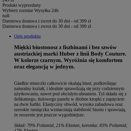
Produkt wyprzedany
Wybierz rozmiar
Wysyłka 24h
null
Darmowa dostawa i zwrot do 30 dni - od 399 zł
Darmowa dostawa i zwrot do 30 dni - od 399 zł
Opis produktu
Miękki biustonosz z fiszbinami i bez szwów
austriackiej marki Huber z linii Body Couture.
W kolorze czarnym. Wyróżnia się komfortem
oraz elegancją w jednym.
Gładkie miseczki całkowicie okalają biust, podkreślając
naturalny kształt, i idealnie sprawdzają się przy codziennym
użytkowaniu, nawet pod obcisłym ubraniem. Tył składa się z
delikatnego, tiulowego panelu w drobne kropki z zapięciem
na dwie haftki. Elastyczny obwód, wysoka zabudowa oraz
szerokie ramiączka wzmacniają stabilność biustu i sprawiają,
że noszenie jest jeszcze wygodniejsze.
Skład: 79% Poliamid, 21% Elastan, koronka: 83% Poliamid,
17% Elastan