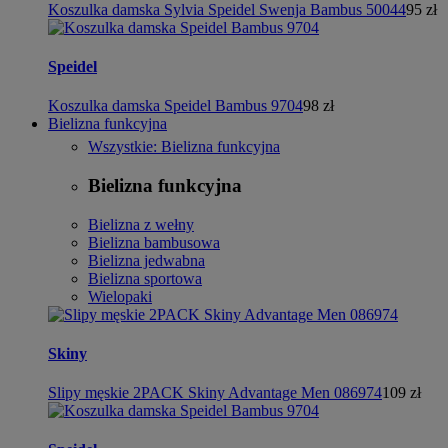
Koszulka damska Sylvia Speidel Swenja Bambus 50044
95 zł
Speidel
Koszulka damska Speidel Bambus 9704
98 zł
Bielizna funkcyjna
Wszystkie: Bielizna funkcyjna
Bielizna funkcyjna
Bielizna z wełny
Bielizna bambusowa
Bielizna jedwabna
Bielizna sportowa
Wielopaki
Skiny
Slipy męskie 2PACK Skiny Advantage Men 086974
109 zł