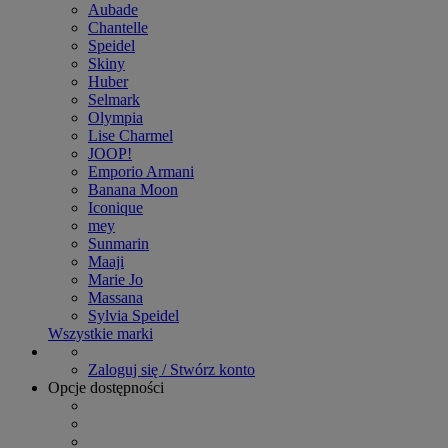
Aubade
Chantelle
Speidel
Skiny
Huber
Selmark
Olympia
Lise Charmel
JOOP!
Emporio Armani
Banana Moon
Iconique
mey
Sunmarin
Maaji
Marie Jo
Massana
Sylvia Speidel
Wszystkie marki
Zaloguj się / Stwórz konto
Opcje dostępności