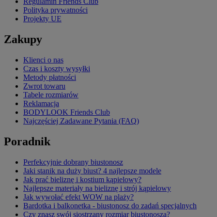
Regulamin Friends Club
Polityka prywatności
Projekty UE
Zakupy
Klienci o nas
Czas i koszty wysyłki
Metody płatności
Zwrot towaru
Tabele rozmiarów
Reklamacja
BODYLOOK Friends Club
Najczęściej Zadawane Pytania (FAQ)
Poradnik
Perfekcyjnie dobrany biustonosz
Jaki stanik na duży biust? 4 najlepsze modele
Jak prać bieliznę i kostium kąpielowy?
Najlepsze materiały na bieliznę i strój kąpielowy
Jak wywołać efekt WOW na plaży?
Bardotka i balkonetka - biustonosz do zadań specjalnych
Czy znasz swój siostrzany rozmiar biustonosza?