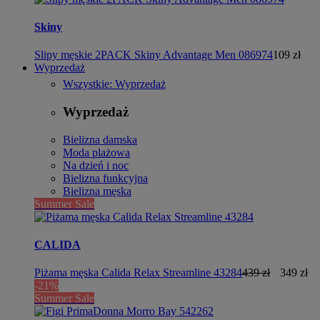
Skiny
Slipy męskie 2PACK Skiny Advantage Men 086974
109 zł
Wyprzedaż
Wszystkie: Wyprzedaż
Wyprzedaż
Bielizna damska
Moda plażowa
Na dzień i noc
Bielizna funkcyjna
Bielizna męska
Summer Sale
CALIDA
Piżama męska Calida Relax Streamline 43284
439 zł
349 zł
-21%
Summer Sale