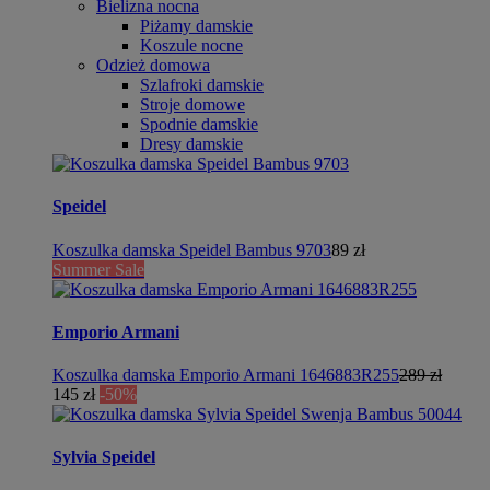
Bielizna nocna
Piżamy damskie
Koszule nocne
Odzież domowa
Szlafroki damskie
Stroje domowe
Spodnie damskie
Dresy damskie
Speidel
Koszulka damska Speidel Bambus 9703
89 zł
Summer Sale
Emporio Armani
Koszulka damska Emporio Armani 1646883R255
289 zł
145 zł
-50%
Sylvia Speidel