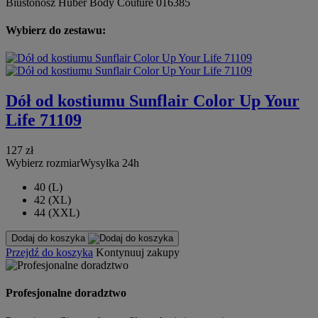
Biustonosz Huber Body Couture 016385
Wybierz do zestawu:
Dół od kostiumu Sunflair Color Up Your
Life 71109
127 zł
Wybierz rozmiar
Wysyłka 24h
40 (L)
42 (XL)
44 (XXL)
Dodaj do koszyka
Przejdź do koszyka
Kontynuuj zakupy
Profesjonalne doradztwo