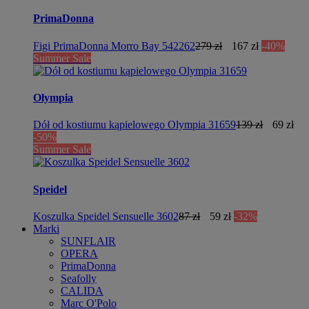
PrimaDonna
Figi PrimaDonna Morro Bay 542262
279 zł
167 zł
-40%
Summer Sale
Olympia
Dół od kostiumu kąpielowego Olympia 31659
139 zł
69 zł
-50%
Summer Sale
Speidel
Koszulka Speidel Sensuelle 3602
87 zł
59 zł
-32%
Marki
SUNFLAIR
OPERA
PrimaDonna
Seafolly
CALIDA
Marc O'Polo