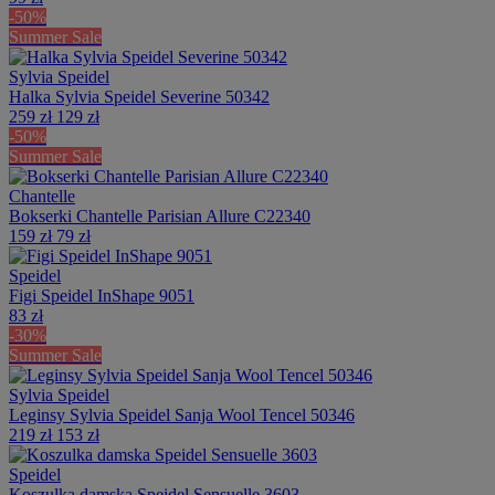
-50%
Summer Sale
Sylvia Speidel
Halka Sylvia Speidel Severine 50342
259 zł
129 zł
-50%
Summer Sale
Chantelle
Bokserki Chantelle Parisian Allure C22340
159 zł
79 zł
Speidel
Figi Speidel InShape 9051
83 zł
-30%
Summer Sale
Sylvia Speidel
Leginsy Sylvia Speidel Sanja Wool Tencel 50346
219 zł
153 zł
Speidel
Koszulka damska Speidel Sensuelle 3603