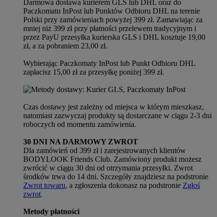
Darmowa dostawa kurierem GLS lub DHL oraz do
Paczkomatu InPost lub Punktów Odbioru DHL na terenie
Polski przy zamówieniach powyżej 399 zł. Zamawiając za
mniej niż 399 zł przy płatności przelewem tradycyjnym i
przez PayU przesyłka kurierska GLS i DHL kosztuje 19,00
zł, a za pobraniem 23,00 zł.
Wybierając Paczkomaty InPost lub Punkt Odbioru DHL
zapłacisz 15,00 zł za przesyłkę poniżej 399 zł.
Czas dostawy jest zależny od miejsca w którym mieszkasz,
natomiast zazwyczaj produkty są dostarczane w ciągu 2-3 dni
roboczych od momentu zamówienia.
30 DNI NA DARMOWY ZWROT
Dla zamówień od 399 zł i zarejestrowanych klientów
BODYLOOK Friends Club. Zamówiony produkt możesz
zwrócić w ciągu 30 dni od otrzymania przesyłki. Zwrot
środków trwa do 14 dni. Szczegóły znajdziesz na podstronie
Zwrot towaru
, a zgłoszenia dokonasz na podstronie
Zgłoś
zwrot
.
Metody płatności