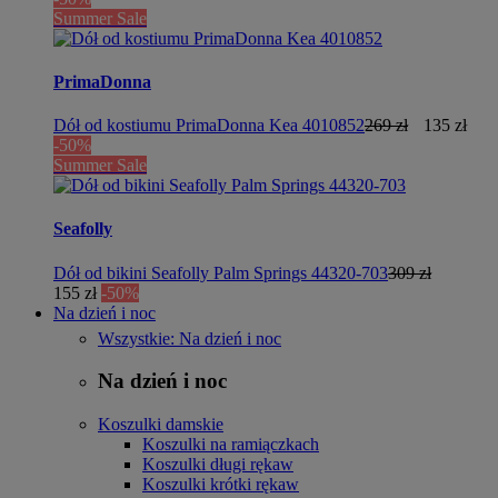
Summer Sale
PrimaDonna
Dół od kostiumu PrimaDonna Kea 4010852
269 zł
135 zł
-50%
Summer Sale
Seafolly
Dół od bikini Seafolly Palm Springs 44320-703
309 zł
155 zł
-50%
Na dzień i noc
Wszystkie: Na dzień i noc
Na dzień i noc
Koszulki damskie
Koszulki na ramiączkach
Koszulki długi rękaw
Koszulki krótki rękaw