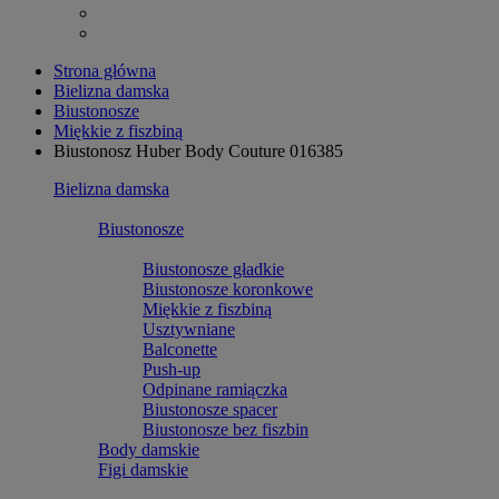
Strona główna
Bielizna damska
Biustonosze
Miękkie z fiszbiną
Biustonosz Huber Body Couture 016385
Bielizna damska
Biustonosze
Biustonosze gładkie
Biustonosze koronkowe
Miękkie z fiszbiną
Usztywniane
Balconette
Push-up
Odpinane ramiączka
Biustonosze spacer
Biustonosze bez fiszbin
Body damskie
Figi damskie