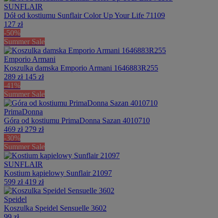
SUNFLAIR
Dół od kostiumu Sunflair Color Up Your Life 71109
127 zł
-50%
Summer Sale
Emporio Armani
Koszulka damska Emporio Armani 1646883R255
289 zł
145 zł
-41%
Summer Sale
PrimaDonna
Góra od kostiumu PrimaDonna Sazan 4010710
469 zł
279 zł
-30%
Summer Sale
SUNFLAIR
Kostium kąpielowy Sunflair 21097
599 zł
419 zł
Speidel
Koszulka Speidel Sensuelle 3602
99 zł