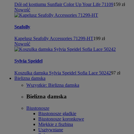
Dół od kostiumu Sunflair Color Up Your Life 71109
159 zł
Nowość
Seafolly
Kapelusz Seafolly Accessories 71299-HT
199 zł
Nowość
Sylvia Speidel
Koszulka damska Sylvia Speidel Sofia Lace 50242
97 zł
Bielizna damska
Wszystkie: Bielizna damska
Bielizna damska
Biustonosze
Biustonosze gładkie
Biustonosze koronkowe
Miękkie z fiszbiną
Usztywniane