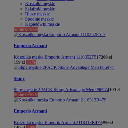
Koszulki męskie
Szlafroki męskie
Bluzy męskie
Spodnie męskie
Kąpielówki męskie
Summer Sale
Emporio Armani
Koszulka męska Emporio Armani 1110352F517
269 zł
159 zł
-41%
Skiny
Slipy męskie 2PACK Skiny Advantage Men 086974
109 zł
Summer Sale
Emporio Armani
Koszulka męska Emporio Armani 2118313R479
299 zł
149 zł
-50%