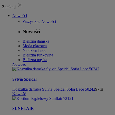
close
Zamknij
Nowości
Wszystkie: Nowości
Nowości
Bielizna damska
Moda plażowa
Na dzień i noc
Bielizna funkcyjna
Bielizna męska
Nowość
Sylvia Speidel
Koszulka damska Sylvia Speidel Sofia Lace 50242
97 zł
Nowość
SUNFLAIR