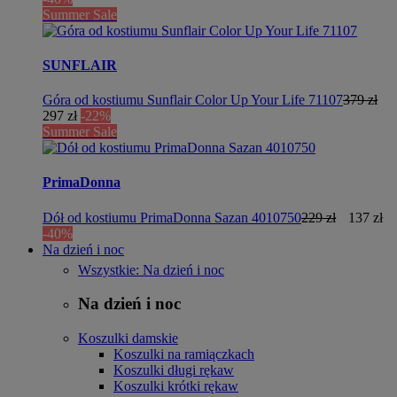
Summer Sale
SUNFLAIR
Góra od kostiumu Sunflair Color Up Your Life 71107
379 zł
297 zł
-22%
Summer Sale
PrimaDonna
Dół od kostiumu PrimaDonna Sazan 4010750
229 zł
137 zł
-40%
Na dzień i noc
Wszystkie: Na dzień i noc
Na dzień i noc
Koszulki damskie
Koszulki na ramiączkach
Koszulki długi rękaw
Koszulki krótki rękaw