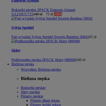
Emporio Armani
Bokserki męskie 2PACK Emporio Armani
111210CC715
149 zł
75 zł
-50%
Sylvia Speidel
Figi wysokie Sylvia Speidel Swenja Bambus 50041
65 zł
Skiny
Podkoszulka męska 2PACK Skiny 086908
160 zł
Bielizna męska
Wszystkie: Bielizna męska
Bielizna męska
Bokserki męskie
Slipy męskie
Piżamy męskie
Piżamy długi rękaw
Piżamy krótki rękaw