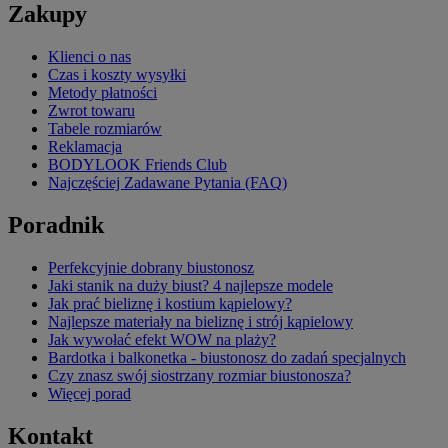
Zakupy
Klienci o nas
Czas i koszty wysyłki
Metody płatności
Zwrot towaru
Tabele rozmiarów
Reklamacja
BODYLOOK Friends Club
Najczęściej Zadawane Pytania (FAQ)
Poradnik
Perfekcyjnie dobrany biustonosz
Jaki stanik na duży biust? 4 najlepsze modele
Jak prać bieliznę i kostium kąpielowy?
Najlepsze materiały na bieliznę i strój kąpielowy
Jak wywołać efekt WOW na plaży?
Bardotka i balkonetka - biustonosz do zadań specjalnych
Czy znasz swój siostrzany rozmiar biustonosza?
Więcej porad
Kontakt