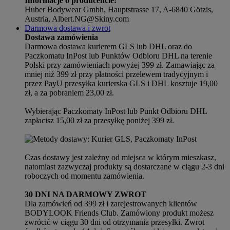
Informacje o producencie:
Huber Bodywear Gmbh, Hauptstrasse 17, A-6840 Götzis,
Austria, Albert.NG@Skiny.com
Darmowa dostawa i zwrot
Dostawa zamówienia
Darmowa dostawa kurierem GLS lub DHL oraz do
Paczkomatu InPost lub Punktów Odbioru DHL na terenie
Polski przy zamówieniach powyżej 399 zł. Zamawiając za
mniej niż 399 zł przy płatności przelewem tradycyjnym i
przez PayU przesyłka kurierska GLS i DHL kosztuje 19,00
zł, a za pobraniem 23,00 zł.
Wybierając Paczkomaty InPost lub Punkt Odbioru DHL
zapłacisz 15,00 zł za przesyłkę poniżej 399 zł.
Czas dostawy jest zależny od miejsca w którym mieszkasz,
natomiast zazwyczaj produkty są dostarczane w ciągu 2-3 dni
roboczych od momentu zamówienia.
30 DNI NA DARMOWY ZWROT
Dla zamówień od 399 zł i zarejestrowanych klientów
BODYLOOK Friends Club. Zamówiony produkt możesz
zwrócić w ciągu 30 dni od otrzymania przesyłki. Zwrot