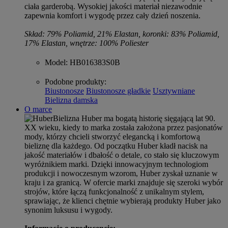
ciała garderobą. Wysokiej jakości materiał niezawodnie
zapewnia komfort i wygodę przez cały dzień noszenia.
Skład: 79% Poliamid, 21% Elastan, koronki: 83% Poliamid,
17% Elastan, wnętrze: 100% Poliester
Model
: HB016383S0B
Podobne produkty
:
Biustonosze
Biustonosze gładkie
Usztywniane
Bielizna damska
O marce
Bielizna Huber ma bogatą historię sięgającą lat 90.
XX wieku, kiedy to marka została założona przez pasjonatów
mody, którzy chcieli stworzyć elegancką i komfortową
bieliznę dla każdego. Od początku Huber kładł nacisk na
jakość materiałów i dbałość o detale, co stało się kluczowym
wyróżnikiem marki. Dzięki innowacyjnym technologiom
produkcji i nowoczesnym wzorom, Huber zyskał uznanie w
kraju i za granicą. W ofercie marki znajduje się szeroki wybór
strojów, które łączą funkcjonalność z unikalnym stylem,
sprawiając, że klienci chętnie wybierają produkty Huber jako
synonim luksusu i wygody.