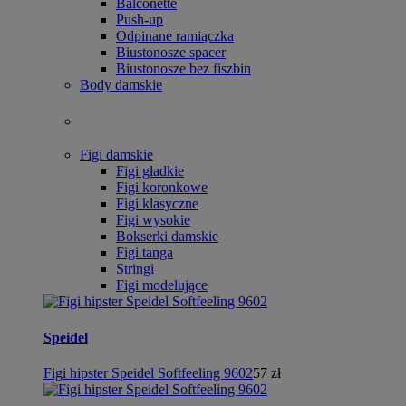
Balconette
Push-up
Odpinane ramiączka
Biustonosze spacer
Biustonosze bez fiszbin
Body damskie
Figi damskie
Figi gładkie
Figi koronkowe
Figi klasyczne
Figi wysokie
Bokserki damskie
Figi tanga
Stringi
Figi modelujące
Speidel
Figi hipster Speidel Softfeeling 9602
57 zł