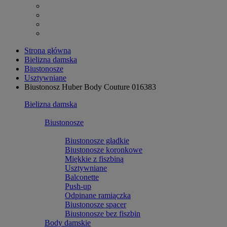
Strona główna
Bielizna damska
Biustonosze
Usztywniane
Biustonosz Huber Body Couture 016383
Bielizna damska
Biustonosze
Biustonosze gładkie
Biustonosze koronkowe
Miękkie z fiszbiną
Usztywniane
Balconette
Push-up
Odpinane ramiączka
Biustonosze spacer
Biustonosze bez fiszbin
Body damskie