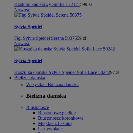
Kostium kąpielowy Sunflair 72121
599 zł
Nowość
Sylvia Speidel
Figi Sylvia Speidel Serena 50375
59 zł
Nowość
Sylvia Speidel
Koszulka damska Sylvia Speidel Sofia Lace 50242
97 zł
Bielizna damska
Wszystkie: Bielizna damska
Bielizna damska
Biustonosze
Biustonosze gładkie
Biustonosze koronkowe
Miękkie z fiszbiną
Usztywniane