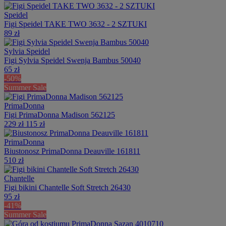
Speidel
Figi Speidel TAKE TWO 3632 - 2 SZTUKI
89 zł
Sylvia Speidel
Figi Sylvia Speidel Swenja Bambus 50040
65 zł
-50%
Summer Sale
PrimaDonna
Figi PrimaDonna Madison 562125
229 zł
115 zł
PrimaDonna
Biustonosz PrimaDonna Deauville 161811
510 zł
Chantelle
Figi bikini Chantelle Soft Stretch 26430
95 zł
-41%
Summer Sale