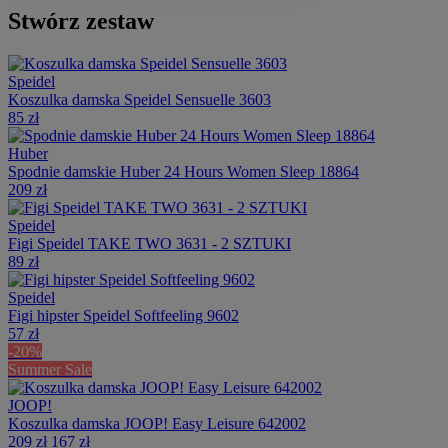
Stwórz zestaw
Speidel
Koszulka damska Speidel Sensuelle 3603
85 zł
Huber
Spodnie damskie Huber 24 Hours Women Sleep 18864
209 zł
Speidel
Figi Speidel TAKE TWO 3631 - 2 SZTUKI
89 zł
Speidel
Figi hipster Speidel Softfeeling 9602
57 zł
-20%
Summer Sale
JOOP!
Koszulka damska JOOP! Easy Leisure 642002
209 zł
167 zł