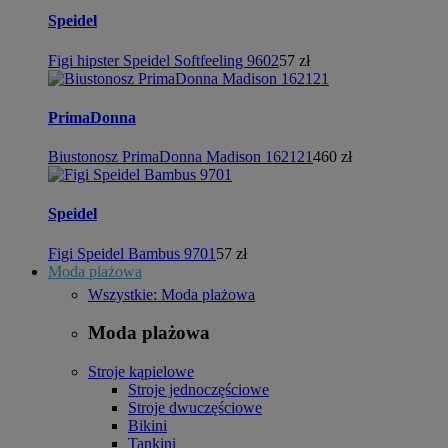
Speidel
Figi hipster Speidel Softfeeling 9602
57 zł
PrimaDonna
Biustonosz PrimaDonna Madison 162121
460 zł
Speidel
Figi Speidel Bambus 9701
57 zł
Moda plażowa
Wszystkie: Moda plażowa
Moda plażowa
Stroje kąpielowe
Stroje jednoczęściowe
Stroje dwuczęściowe
Bikini
Tankini