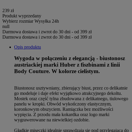
239 zł
Produkt wyprzedany
Wybierz rozmiar
Wysyłka 24h
null
Darmowa dostawa i zwrot do 30 dni - od 399 zł
Darmowa dostawa i zwrot do 30 dni - od 399 zł
Opis produktu
Wygoda w połączeniu z elegancją - biustonosz
austriackiej marki Huber z fiszbinami z linii
Body Couture. W kolorze cielistym.
Biustonosz usztywniany, zbierający biust, przez co delikatnie
go modeluje i daje efekt wyjątkowo atrakcyjnego dekoltu.
Mostek oraz część tylna zbudowana z delikatnego, tiulowego
panelu w kropki. Obwód wykończony elastycznym,
koronkowym obszyciem. Ramiączka bez możliwości
wypięcia. Z przodu mała kokardka oraz logo marki
wygrawerowane na niewielkiej ozdobie.
Gładkie miseczki idealnie sprawdzają się pod przylegającą do