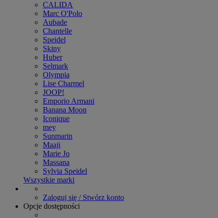
CALIDA
Marc O'Polo
Aubade
Chantelle
Speidel
Skiny
Huber
Selmark
Olympia
Lise Charmel
JOOP!
Emporio Armani
Banana Moon
Iconique
mey
Sunmarin
Maaji
Marie Jo
Massana
Sylvia Speidel
Wszystkie marki
Zaloguj się / Stwórz konto
Opcje dostępności