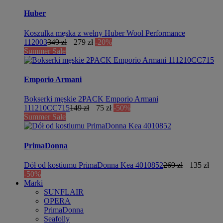
Huber
Koszulka męska z wełny Huber Wool Performance
112003
349 zł
279 zł
-20%
Summer Sale
Emporio Armani
Bokserki męskie 2PACK Emporio Armani
111210CC715
149 zł
75 zł
-50%
Summer Sale
PrimaDonna
Dół od kostiumu PrimaDonna Kea 4010852
269 zł
135 zł
-50%
Marki
SUNFLAIR
OPERA
PrimaDonna
Seafolly