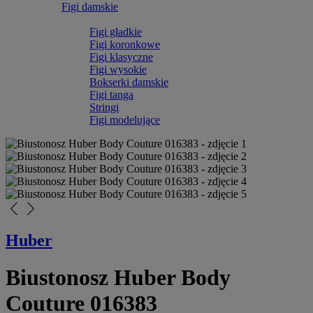
Figi damskie
Figi gładkie
Figi koronkowe
Figi klasyczne
Figi wysokie
Bokserki damskie
Figi tanga
Stringi
Figi modelujące
arrow_back_ios_new
arrow_forward_ios
Huber
Biustonosz Huber Body
Couture 016383