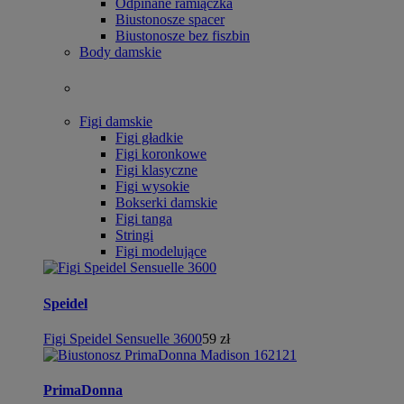
Odpinane ramiączka
Biustonosze spacer
Biustonosze bez fiszbin
Body damskie
Figi damskie
Figi gładkie
Figi koronkowe
Figi klasyczne
Figi wysokie
Bokserki damskie
Figi tanga
Stringi
Figi modelujące
Speidel
Figi Speidel Sensuelle 3600
59 zł
PrimaDonna