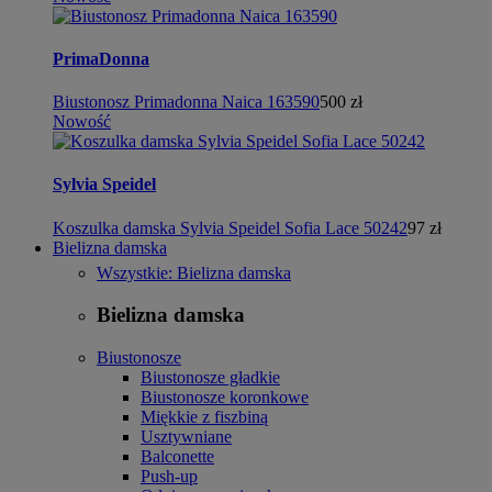
PrimaDonna
Biustonosz Primadonna Naica 163590
500 zł
Nowość
Sylvia Speidel
Koszulka damska Sylvia Speidel Sofia Lace 50242
97 zł
Bielizna damska
Wszystkie: Bielizna damska
Bielizna damska
Biustonosze
Biustonosze gładkie
Biustonosze koronkowe
Miękkie z fiszbiną
Usztywniane
Balconette
Push-up