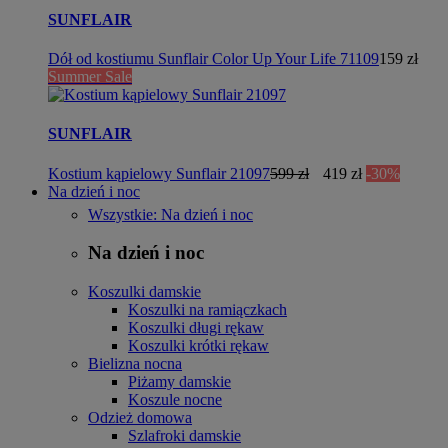
SUNFLAIR
Dół od kostiumu Sunflair Color Up Your Life 71109
159 zł
Summer Sale
SUNFLAIR
Kostium kąpielowy Sunflair 21097
599 zł
419 zł
-30%
Na dzień i noc
Wszystkie: Na dzień i noc
Na dzień i noc
Koszulki damskie
Koszulki na ramiączkach
Koszulki długi rękaw
Koszulki krótki rękaw
Bielizna nocna
Piżamy damskie
Koszule nocne
Odzież domowa
Szlafroki damskie