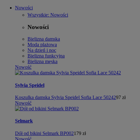
Nowości
Wszystkie: Nowości
Nowości
Bielizna damska
Moda plażowa
Na dzień i noc
Bielizna funkcyjna
Bielizna męska
Nowość
Sylvia Speidel
Koszulka damska Sylvia Speidel Sofia Lace 50242
97 zł
Nowość
Selmark
Dół od bikini Selmark BP002
179 zł
Nowość