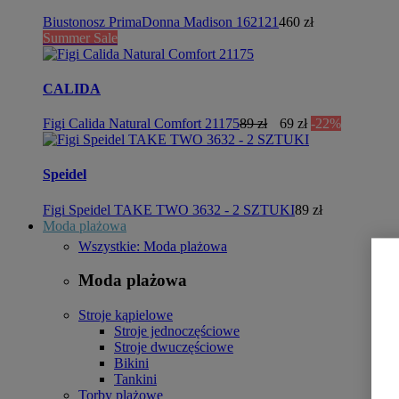
Biustonosz PrimaDonna Madison 162121
460 zł
Summer Sale
CALIDA
Figi Calida Natural Comfort 21175
89 zł
69 zł
-22%
Speidel
Figi Speidel TAKE TWO 3632 - 2 SZTUKI
89 zł
Moda plażowa
Wszystkie: Moda plażowa
Moda plażowa
Stroje kąpielowe
Stroje jednoczęściowe
Stroje dwuczęściowe
Bikini
Tankini
Torby plażowe