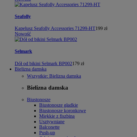
Seafolly
Kapelusz Seafolly Accessories 71299-HT
199 zł
Nowość
Selmark
Dół od bikini Selmark BP002
179 zł
Bielizna damska
Wszystkie: Bielizna damska
Bielizna damska
Biustonosze
Biustonosze gładkie
Biustonosze koronkowe
Miękkie z fiszbiną
Usztywniane
Balconette
Push-up