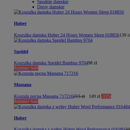
Spodnie damskie
Dresy damskie
Huber
Koszulka damska Huber 24 Hours Women Sleep 018856
139 z
Speidel
Koszulka damska Speidel Bambus 9704
98 zł
Summer Sale
Massana
Koszula nocna Massana 717216
215 zł
149 zł
-31%
Summer Sale
Huber
Koszulka damska z wełny Huber Wool Performance 016484
34