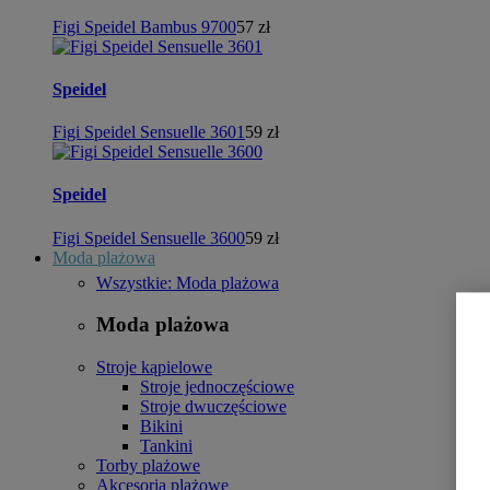
Figi Speidel Bambus 9700
57 zł
Speidel
Figi Speidel Sensuelle 3601
59 zł
Speidel
Figi Speidel Sensuelle 3600
59 zł
Moda plażowa
Wszystkie: Moda plażowa
Moda plażowa
Stroje kąpielowe
Stroje jednoczęściowe
Stroje dwuczęściowe
Bikini
Tankini
Torby plażowe
Akcesoria plażowe