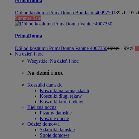
PrimaDonna
Dół od kostiumu PrimaDonna Bonifacio 4009750
189 zł
95 zł
Summer Sale
PrimaDonna
Dół od kostiumu PrimaDonna Vahine 4007350
199 zł
99 zł
-
Na dzień i noc
Wszystkie: Na dzień i noc
Na dzień i noc
Koszulki damskie
Koszulki na ramiączkach
Koszulki długi rękaw
Koszulki krótki rękaw
Bielizna nocna
Piżamy damskie
Koszule nocne
Odzież domowa
Szlafroki damskie
Stroje domowe