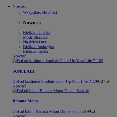
Nowości
Wszystkie: Nowości
Nowości
Bielizna damska
Moda plażowa
Na dzień i noc
Bielizna funkcyjna
Bielizna męska
Nowość
SUNFLAIR
Dół od kostiumu Sunflair Color Up Your Life 71109
127 zł
Nowość
Banana Moon
Dół od bikini Banana Moon Dimka Santafe
199 zł
Nowość