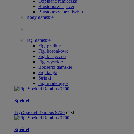
Odpinane ramiączka
Biustonosze spacer
Biustonosze bez fiszbin
Body damskie
Figi damskie
Figi gładkie
Figi koronkowe
Figi klasyczne
Figi wysokie
Bokserki damskie
Figi tanga
Stringi
Figi modelujące
Speidel
Figi Speidel Bambus 9700
57 zł
Speidel