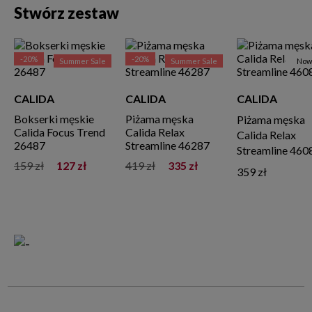
Stwórz zestaw
-20%
-20%
Summer Sale
Summer Sale
Now
CALIDA
CALIDA
CALIDA
Bokserki męskie
Piżama męska
Piżama męska
Calida Focus Trend
Calida Relax
Calida Relax
26487
Streamline 46287
Streamline 460
159 zł
127 zł
419 zł
335 zł
359 zł