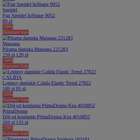
Speidel
Figi Speidel InShape 9052
89 zł
-50%
Summer Sale
Massana
Piżama damska Massana 221283
259 zł
129 zł
-50%
Summer Sale
CALIDA
Leginsy damskie Calida Elastic Trend 27822
189 zł
95 zł
-50%
Summer Sale
PrimaDonna
Dół od kostiumu PrimaDonna Kea 4010852
269 zł
135 zł
-20%
Summer Sale