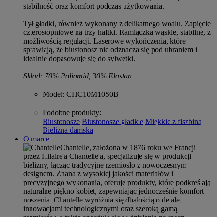
stabilność oraz komfort podczas użytkowania.
Tył gładki, również wykonany z delikatnego woalu. Zapięcie
czterostopniowe na trzy haftki. Ramiączka wąskie, stabilne, z
możliwością regulacji. Laserowe wykończenia, które
sprawiają, że biustonosz nie odznacza się pod ubraniem i
idealnie dopasowuje się do sylwetki.
Skład: 70% Poliamid, 30% Elastan
Model
: CHC10M10S0B
Podobne produkty
:
Biustonosze
Biustonosze gładkie
Miękkie z fiszbiną
Bielizna damska
O marce
Chantelle, założona w 1876 roku we Francji
przez Hilaire'a Chantelle'a, specjalizuje się w produkcji
bielizny, łącząc tradycyjne rzemiosło z nowoczesnym
designem. Znana z wysokiej jakości materiałów i
precyzyjnego wykonania, oferuje produkty, które podkreślają
naturalne piękno kobiet, zapewniając jednocześnie komfort
noszenia. Chantelle wyróżnia się dbałością o detale,
innowacjami technologicznymi oraz szeroką gamą