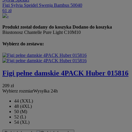
Figi Sylvia Speidel Swenja Bambus 50040
61 zł
Produkt został dodany do koszyka
Dodano do koszyka
Biustonosz Chantelle Pure Light C10M10
Wybierz do zestawu:
Figi pełne damskie 4PACK Huber 015816
209 zł
Wybierz rozmiar
Wysyłka 24h
44 (XXL)
48 (4XL)
50 (M)
52 (L)
54 (XL)