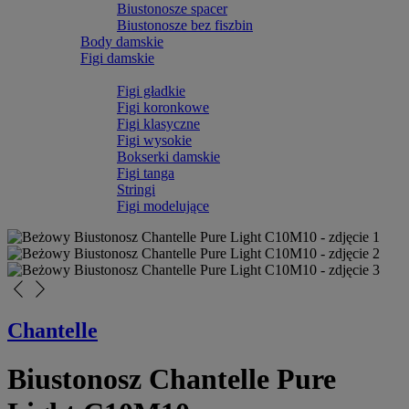
Biustonosze spacer
Biustonosze bez fiszbin
Body damskie
Figi damskie
Figi gładkie
Figi koronkowe
Figi klasyczne
Figi wysokie
Bokserki damskie
Figi tanga
Stringi
Figi modelujące
arrow_back_ios_new
arrow_forward_ios
Chantelle
Biustonosz Chantelle Pure