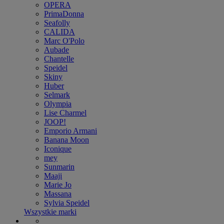
OPERA
PrimaDonna
Seafolly
CALIDA
Marc O'Polo
Aubade
Chantelle
Speidel
Skiny
Huber
Selmark
Olympia
Lise Charmel
JOOP!
Emporio Armani
Banana Moon
Iconique
mey
Sunmarin
Maaji
Marie Jo
Massana
Sylvia Speidel
Wszystkie marki