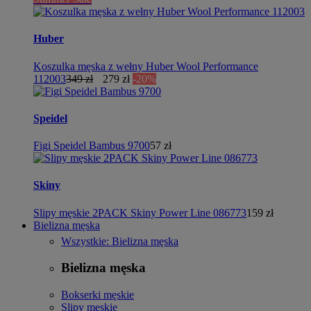
Huber
Koszulka męska z wełny Huber Wool Performance
112003
349 zł
279 zł
-20%
Speidel
Figi Speidel Bambus 9700
57 zł
Skiny
Slipy męskie 2PACK Skiny Power Line 086773
159 zł
Bielizna męska
Wszystkie: Bielizna męska
Bielizna męska
Bokserki męskie
Slipy męskie