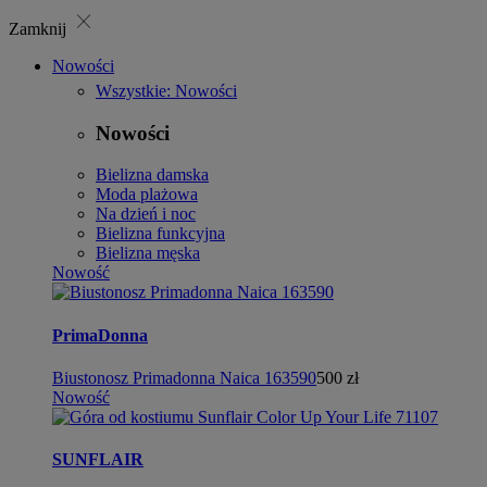
close
Zamknij
Nowości
Wszystkie: Nowości
Nowości
Bielizna damska
Moda plażowa
Na dzień i noc
Bielizna funkcyjna
Bielizna męska
Nowość
PrimaDonna
Biustonosz Primadonna Naica 163590
500 zł
Nowość
SUNFLAIR