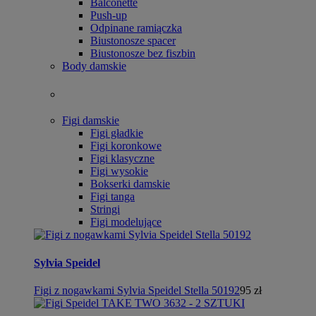
Balconette
Push-up
Odpinane ramiączka
Biustonosze spacer
Biustonosze bez fiszbin
Body damskie
Figi damskie
Figi gładkie
Figi koronkowe
Figi klasyczne
Figi wysokie
Bokserki damskie
Figi tanga
Stringi
Figi modelujące
Sylvia Speidel
Figi z nogawkami Sylvia Speidel Stella 50192
95 zł