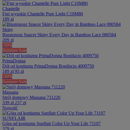
Chantelle
Figi wysokie Chantelle Pure Light C10M80
189 zł
Skiny
Biustonosz Spacer Skiny Every Day in Bamboo Lace 080584
209 zł
-50%
Summer Sale
PrimaDonna
Dół od kostiumu PrimaDonna Bonifacio 4009750
189 zł
95 zł
-30%
Summer Sale
Massana
Strój domowy Massana 711220
339 zł
237 zł
Nowość
SUNFLAIR
Góra od kostiumu Sunflair Color Up Your Life 71107
379 zł