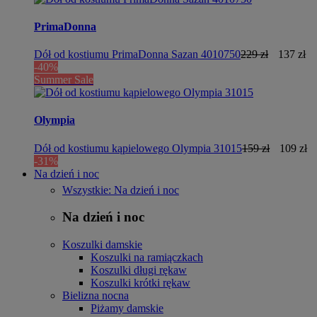
PrimaDonna
Dół od kostiumu PrimaDonna Sazan 4010750
229 zł
137 zł
-40%
Summer Sale
Olympia
Dół od kostiumu kąpielowego Olympia 31015
159 zł
109 zł
-31%
Na dzień i noc
Wszystkie: Na dzień i noc
Na dzień i noc
Koszulki damskie
Koszulki na ramiączkach
Koszulki długi rękaw
Koszulki krótki rękaw
Bielizna nocna
Piżamy damskie