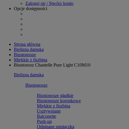
Zaloguj się / Stwórz konto
Opcje dostępności
Strona główna
Bielizna damska
Biustonosze
Miękkie z fiszbiną
Biustonosz Chantelle Pure Light C10M10
Bielizna damska
Biustonosze
Biustonosze gładkie
Biustonosze koronkowe
Miękkie z fiszbiną
Usztywniane
Balconette
Push-up
Odpinane ramiączka