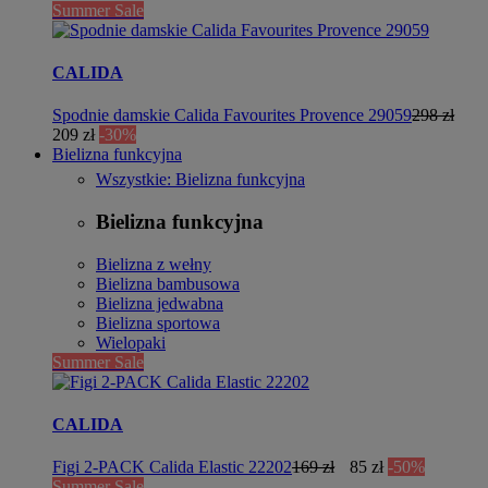
Summer Sale
CALIDA
Spodnie damskie Calida Favourites Provence 29059
298 zł
209 zł
-30%
Bielizna funkcyjna
Wszystkie: Bielizna funkcyjna
Bielizna funkcyjna
Bielizna z wełny
Bielizna bambusowa
Bielizna jedwabna
Bielizna sportowa
Wielopaki
Summer Sale
CALIDA
Figi 2-PACK Calida Elastic 22202
169 zł
85 zł
-50%
Summer Sale