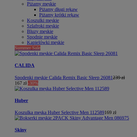
Piżamy męskie
Piżamy długi rękaw
Piżamy krótki rękaw
Koszulki męskie
Szlafroki męskie
Bluzy męskie
Spodnie męskie
Kąpielówki męskie
Summer Sale
CALIDA
Spodenki męskie Calida Remix Basic Sleep 26081
239 zł
167 zł
-30%
Huber
Koszulka męska Huber Selective Men 112589
169 zł
Skiny