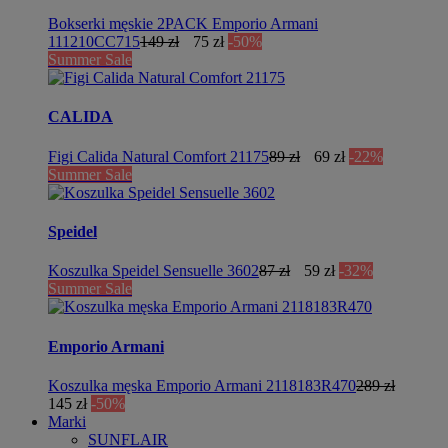
Bokserki męskie 2PACK Emporio Armani
111210CC715
149 zł
75 zł
-50%
Summer Sale
CALIDA
Figi Calida Natural Comfort 21175
89 zł
69 zł
-22%
Summer Sale
Speidel
Koszulka Speidel Sensuelle 3602
87 zł
59 zł
-32%
Summer Sale
Emporio Armani
Koszulka męska Emporio Armani 2118183R470
289 zł
145 zł
-50%
Marki
SUNFLAIR