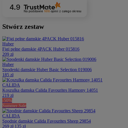
4.9
Na podstawie
1616
opinii
z całego okresu
Stwórz zestaw
Huber
Figi pełne damskie 4PACK Huber 015816
209 zł
Huber
Spodenki damskie Huber Basic Selection 019006
185 zł
CALIDA
Koszulka damska Calida Favourites Harmony 14051
219 zł
-50%
Summer Sale
CALIDA
Spodnie damskie Calida Favourites Sheep 29854
269 zł
135 zł