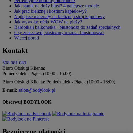
Perfekcyjnie dobrany biustonosz
Jaki stanik na duży biust? 4 najlepsze modele
Jak prać bieliznę i kostium kąpielowy?
Najlepsze materiały na bieliznę i strój kąpielowy
Jak wywołać efekt WOW na plaży?
Bardotka i balkonetka - biustonosz do zadań specjalnych
Czy znasz swój siostrzany rozmiar biustonosza?
Więcej porad
Kontakt
508 081 089
Biuro Obsługi Klienta:
Poniedziałek - Piątek (10:00 - 16:00).
Biuro Obsługi Klienta: Poniedziałek - Piątek (10:00 - 16:00).
E-mail:
salon@bodylook.pl
Obserwuj BODYLOOK
Bezpieczne płatności