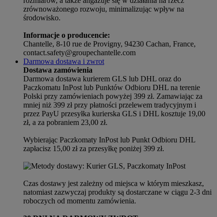
rozmiarów, a także angażuje się w działania na rzecz
zrównoważonego rozwoju, minimalizując wpływ na
środowisko.
Informacje o producencie:
Chantelle, 8-10 rue de Provigny, 94230 Cachan, France,
contact.safety@groupechantelle.com
Darmowa dostawa i zwrot
Dostawa zamówienia
Darmowa dostawa kurierem GLS lub DHL oraz do
Paczkomatu InPost lub Punktów Odbioru DHL na terenie
Polski przy zamówieniach powyżej 399 zł. Zamawiając za
mniej niż 399 zł przy płatności przelewem tradycyjnym i
przez PayU przesyłka kurierska GLS i DHL kosztuje 19,00
zł, a za pobraniem 23,00 zł.
Wybierając Paczkomaty InPost lub Punkt Odbioru DHL
zapłacisz 15,00 zł za przesyłkę poniżej 399 zł.
Czas dostawy jest zależny od miejsca w którym mieszkasz,
natomiast zazwyczaj produkty są dostarczane w ciągu 2-3 dni
roboczych od momentu zamówienia.