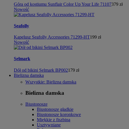
Góra od kostiumu Sunflair Color Up Your Life 71107
379 zł
Nowość
Seafolly
Kapelusz Seafolly Accessories 71299-HT
199 zł
Nowość
Selmark
Dół od bikini Selmark BP002
179 zł
Bielizna damska
Wszystkie: Bielizna damska
Bielizna damska
Biustonosze
Biustonosze gładkie
Biustonosze koronkowe
Miękkie z fiszbiną
Usztywniane