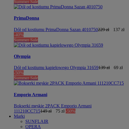
Summer Sale
PrimaDonna
Dół od kostiumu PrimaDonna Sazan 4010750
229 zł
137 zł
-40%
Summer Sale
Olympia
Dół od kostiumu kąpielowego Olympia 31659
139 zł
69 zł
-50%
Summer Sale
Emporio Armani
Bokserki męskie 2PACK Emporio Armani
111210CC715
149 zł
75 zł
-50%
Marki
SUNFLAIR
OPERA