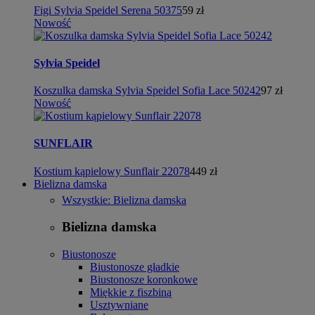
Figi Sylvia Speidel Serena 50375
59 zł
Nowość
Sylvia Speidel
Koszulka damska Sylvia Speidel Sofia Lace 50242
97 zł
Nowość
SUNFLAIR
Kostium kąpielowy Sunflair 22078
449 zł
Bielizna damska
Wszystkie: Bielizna damska
Bielizna damska
Biustonosze
Biustonosze gładkie
Biustonosze koronkowe
Miękkie z fiszbiną
Usztywniane