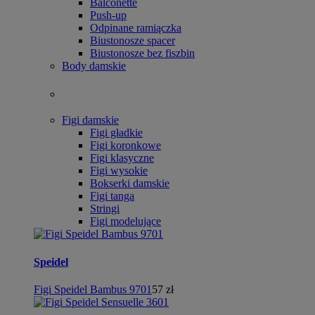
Balconette
Push-up
Odpinane ramiączka
Biustonosze spacer
Biustonosze bez fiszbin
Body damskie
Figi damskie
Figi gładkie
Figi koronkowe
Figi klasyczne
Figi wysokie
Bokserki damskie
Figi tanga
Stringi
Figi modelujące
Speidel
Figi Speidel Bambus 9701
57 zł