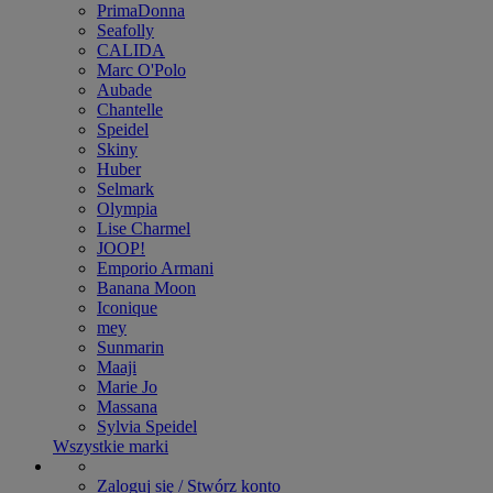
PrimaDonna
Seafolly
CALIDA
Marc O'Polo
Aubade
Chantelle
Speidel
Skiny
Huber
Selmark
Olympia
Lise Charmel
JOOP!
Emporio Armani
Banana Moon
Iconique
mey
Sunmarin
Maaji
Marie Jo
Massana
Sylvia Speidel
Wszystkie marki
Zaloguj się / Stwórz konto