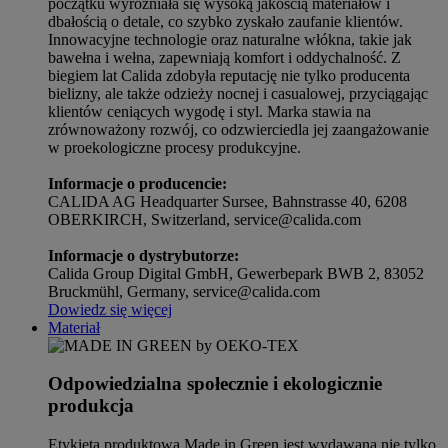
początku wyróżniała się wysoką jakością materiałów i
dbałością o detale, co szybko zyskało zaufanie klientów.
Innowacyjne technologie oraz naturalne włókna, takie jak
bawełna i wełna, zapewniają komfort i oddychalność. Z
biegiem lat Calida zdobyła reputację nie tylko producenta
bielizny, ale także odzieży nocnej i casualowej, przyciągając
klientów ceniących wygodę i styl. Marka stawia na
zrównoważony rozwój, co odzwierciedla jej zaangażowanie
w proekologiczne procesy produkcyjne.
Informacje o producencie:
CALIDA AG Headquarter Sursee, Bahnstrasse 40, 6208
OBERKIRCH, Switzerland, service@calida.com
Informacje o dystrybutorze:
Calida Group Digital GmbH, Gewerbepark BWB 2, 83052
Bruckmühl, Germany, service@calida.com
Dowiedz się więcej
Materiał
Odpowiedzialna społecznie i ekologicznie
produkcja
Etykieta produktowa Made in Green jest wydawana nie tylko