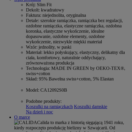
Krój
: Slim Fit
Dekolt
: kwadratowy
Faktura
: niejednolita, oryginalna
Detale
: szerokie ramiączka, ramiączka bez regulacji,
ozdobne ramiączka, elastyczne ramiączka, ozdobna
koronka, elastyczne wykończenie, idealne
dopasowanie, ozdobne elementy, ozdobne
wykończenie, niezwykle miękki materiał
Wzór
: jednolity, w paski
Materiał
: lekko połyskujący, elastyczny, delikatny dla
ciała, komfortowy, naturalnie oddychający,
zrównoważona produkcja
Technologia
: MADE IN GREEN by OEKO-TEX®,
swiss+cotton
Skład
: 95% Bawełna swiss+cotton, 5% Elastan
Model
: CA12092S0B
Podobne produkty
:
Koszulki na ramiączkach
Koszulki damskie
Na dzień i noc
O marce
Calida to marka z historią sięgającą 1941 roku,
kiedy rozpoczęto produkcję bielizny w Szwajcarii. Od