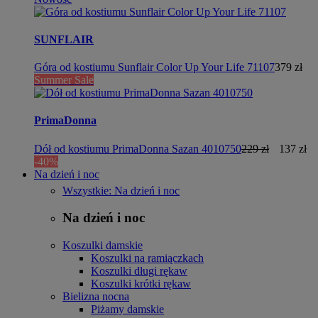
SUNFLAIR
Góra od kostiumu Sunflair Color Up Your Life 71107
379 zł
Summer Sale
PrimaDonna
Dół od kostiumu PrimaDonna Sazan 4010750
229 zł
137 zł
-40%
Na dzień i noc
Wszystkie: Na dzień i noc
Na dzień i noc
Koszulki damskie
Koszulki na ramiączkach
Koszulki długi rękaw
Koszulki krótki rękaw
Bielizna nocna
Piżamy damskie