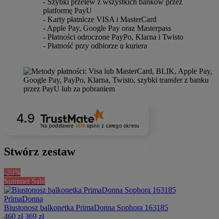
- Szybki przelew z wszystkich banków przez
platformę PayU
- Karty płatnicze VISA i MasterCard
- Apple Pay, Google Pay oraz Masterpass
- Płatności odroczone PayPo, Klarna i Twisto
- Płatność przy odbiorze u kuriera
4.9
Na podstawie
1616
opinii
z całego okresu
Stwórz zestaw
-20%
Summer Sale
PrimaDonna
Biustonosz balkonetka PrimaDonna Sophora 163185
460 zł
369 zł