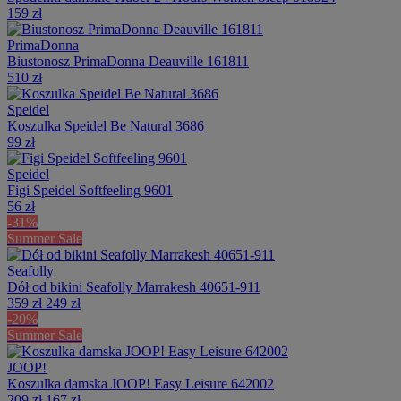
159 zł
PrimaDonna
Biustonosz PrimaDonna Deauville 161811
510 zł
Speidel
Koszulka Speidel Be Natural 3686
99 zł
Speidel
Figi Speidel Softfeeling 9601
56 zł
-31%
Summer Sale
Seafolly
Dół od bikini Seafolly Marrakesh 40651-911
359 zł
249 zł
-20%
Summer Sale
JOOP!
Koszulka damska JOOP! Easy Leisure 642002
209 zł
167 zł