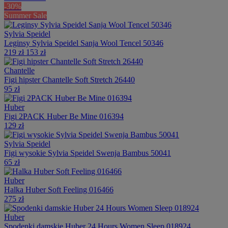
-30%
Summer Sale
Sylvia Speidel
Leginsy Sylvia Speidel Sanja Wool Tencel 50346
219 zł
153 zł
Chantelle
Figi hipster Chantelle Soft Stretch 26440
95 zł
Huber
Figi 2PACK Huber Be Mine 016394
129 zł
Sylvia Speidel
Figi wysokie Sylvia Speidel Swenja Bambus 50041
65 zł
Huber
Halka Huber Soft Feeling 016466
275 zł
Huber
Spodenki damskie Huber 24 Hours Women Sleep 018924