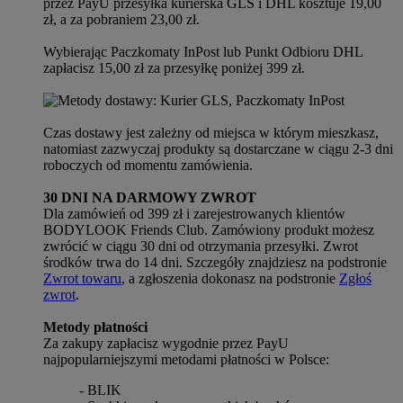
przez PayU przesyłka kurierska GLS i DHL kosztuje 19,00
zł, a za pobraniem 23,00 zł.
Wybierając Paczkomaty InPost lub Punkt Odbioru DHL
zapłacisz 15,00 zł za przesyłkę poniżej 399 zł.
Czas dostawy jest zależny od miejsca w którym mieszkasz,
natomiast zazwyczaj produkty są dostarczane w ciągu 2-3 dni
roboczych od momentu zamówienia.
30 DNI NA DARMOWY ZWROT
Dla zamówień od 399 zł i zarejestrowanych klientów
BODYLOOK Friends Club. Zamówiony produkt możesz
zwrócić w ciągu 30 dni od otrzymania przesyłki. Zwrot
środków trwa do 14 dni. Szczegóły znajdziesz na podstronie
Zwrot towaru
, a zgłoszenia dokonasz na podstronie
Zgłoś
zwrot
.
Metody płatności
Za zakupy zapłacisz wygodnie przez PayU
najpopularniejszymi metodami płatności w Polsce:
- BLIK