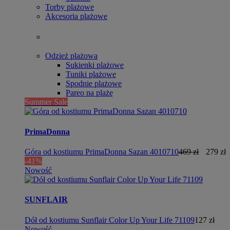
Torby plażowe
Akcesoria plażowe
Odzież plażowa
Sukienki plażowe
Tuniki plażowe
Spodnie plażowe
Pareo na plażę
Summer Sale
PrimaDonna
Góra od kostiumu PrimaDonna Sazan 4010710
469 zł
279 zł
-41%
Nowość
SUNFLAIR
Dół od kostiumu Sunflair Color Up Your Life 71109
127 zł
Nowość