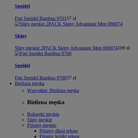
Speidel
Figi Speidel Bambus 9701
57 zł
Skiny
Slipy męskie 2PACK Skiny Advantage Men 086974
109 zł
Speidel
Figi Speidel Bambus 9700
57 zł
Bielizna męska
Wszystkie: Bielizna męska
Bielizna męska
Bokserki męskie
Slipy męskie
Piżamy męskie
Piżamy długi rękaw
Piżamy krótki rękaw