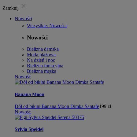
close
Zamknij
Nowości
Wszystkie: Nowości
Nowości
Bielizna damska
Moda plażowa
Na dzień i noc
Bielizna funkcyjna
Bielizna męska
Nowość
Banana Moon
Dół od bikini Banana Moon Dimka Santafe
199 zł
Nowość
Sylvia Speidel