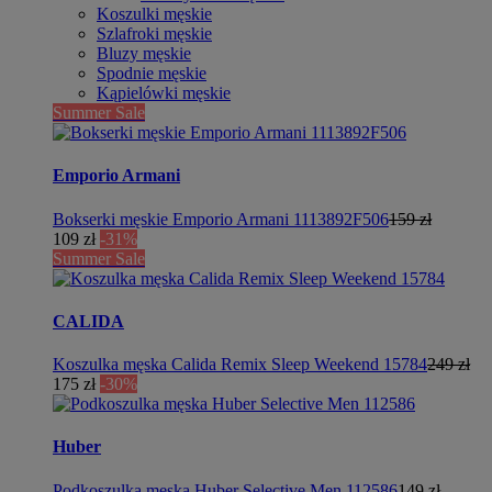
Koszulki męskie
Szlafroki męskie
Bluzy męskie
Spodnie męskie
Kąpielówki męskie
Summer Sale
Emporio Armani
Bokserki męskie Emporio Armani 1113892F506
159 zł
109 zł
-31%
Summer Sale
CALIDA
Koszulka męska Calida Remix Sleep Weekend 15784
249 zł
175 zł
-30%
Huber
Podkoszulka męska Huber Selective Men 112586
149 zł