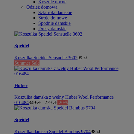
Koszule nocne
Odzież domowa
Szlafroki damskie
Stroje domowe
Spodnie damskie
Dresy damskie
Speidel
Koszulka Speidel Sensuelle 3602
99 zł
Summer Sale
Huber
Koszulka damska z wełny Huber Wool Performance
016484
349 zł
279 zł
-20%
Speidel
Koszulka damska Speidel Bambus 9704
98 zł