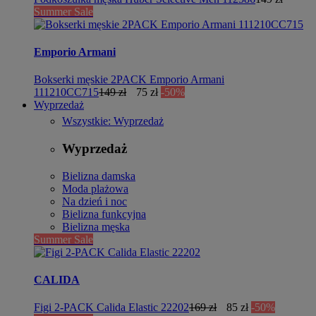
Summer Sale
Emporio Armani
Bokserki męskie 2PACK Emporio Armani
111210CC715
149 zł
75 zł
-50%
Wyprzedaż
Wszystkie: Wyprzedaż
Wyprzedaż
Bielizna damska
Moda plażowa
Na dzień i noc
Bielizna funkcyjna
Bielizna męska
Summer Sale
CALIDA
Figi 2-PACK Calida Elastic 22202
169 zł
85 zł
-50%