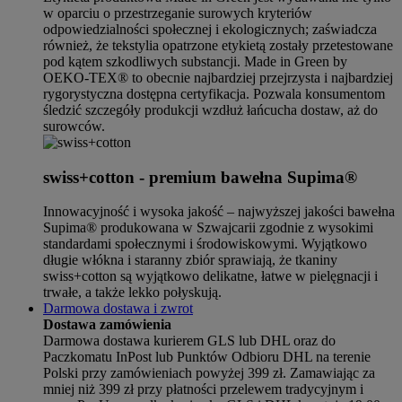
w oparciu o przestrzeganie surowych kryteriów
odpowiedzialności społecznej i ekologicznych; zaświadcza
również, że tekstylia opatrzone etykietą zostały przetestowane
pod kątem szkodliwych substancji. Made in Green by
OEKO-TEX® to obecnie najbardziej przejrzysta i najbardziej
rygorystyczna dostępna certyfikacja. Pozwala konsumentom
śledzić szczegóły produkcji wzdłuż łańcucha dostaw, aż do
surowców.
swiss+cotton - premium bawełna Supima®
Innowacyjność i wysoka jakość – najwyższej jakości bawełna
Supima® produkowana w Szwajcarii zgodnie z wysokimi
standardami społecznymi i środowiskowymi. Wyjątkowo
długie włókna i staranny zbiór sprawiają, że tkaniny
swiss+cotton są wyjątkowo delikatne, łatwe w pielęgnacji i
trwałe, a także lekko połyskują.
Darmowa dostawa i zwrot
Dostawa zamówienia
Darmowa dostawa kurierem GLS lub DHL oraz do
Paczkomatu InPost lub Punktów Odbioru DHL na terenie
Polski przy zamówieniach powyżej 399 zł. Zamawiając za
mniej niż 399 zł przy płatności przelewem tradycyjnym i