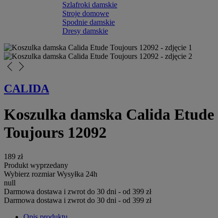
Szlafroki damskie
Stroje domowe
Spodnie damskie
Dresy damskie
arrow_back_ios_new
arrow_forward_ios
CALIDA
Koszulka damska Calida Etude
Toujours 12092
189 zł
Produkt wyprzedany
Wybierz rozmiar
Wysyłka 24h
null
Darmowa dostawa i zwrot do 30 dni - od 399 zł
Darmowa dostawa i zwrot do 30 dni - od 399 zł
Opis produktu