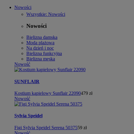
Nowości
Wszystkie: Nowości
Nowości
Bielizna damska
Moda plażowa
Na dzień i noc
Bielizna funkcyjna
Bielizna męska
Nowość
SUNFLAIR
Kostium kąpielowy Sunflair 22090
479 zł
Nowość
Sylvia Speidel
Figi Sylvia Speidel Serena 50375
59 zł
Nowość