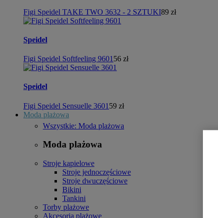
Figi Speidel TAKE TWO 3632 - 2 SZTUKI
89 zł
Speidel
Figi Speidel Softfeeling 9601
56 zł
Speidel
Figi Speidel Sensuelle 3601
59 zł
Moda plażowa
Wszystkie: Moda plażowa
Moda plażowa
Stroje kąpielowe
Stroje jednoczęściowe
Stroje dwuczęściowe
Bikini
Tankini
Torby plażowe
Akcesoria plażowe