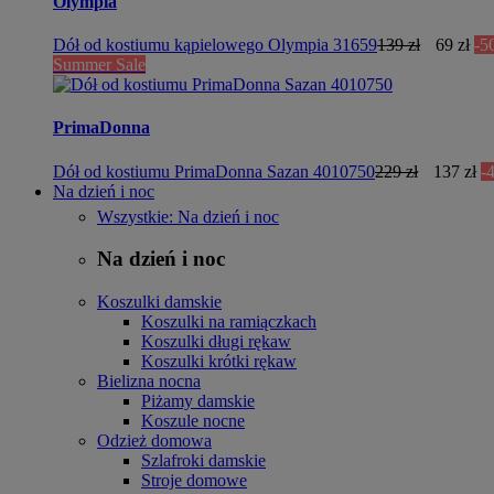
Olympia
Dół od kostiumu kąpielowego Olympia 31659
139 zł
69 zł
-5
Summer Sale
PrimaDonna
Dół od kostiumu PrimaDonna Sazan 4010750
229 zł
137 zł
-
Na dzień i noc
Wszystkie: Na dzień i noc
Na dzień i noc
Koszulki damskie
Koszulki na ramiączkach
Koszulki długi rękaw
Koszulki krótki rękaw
Bielizna nocna
Piżamy damskie
Koszule nocne
Odzież domowa
Szlafroki damskie
Stroje domowe