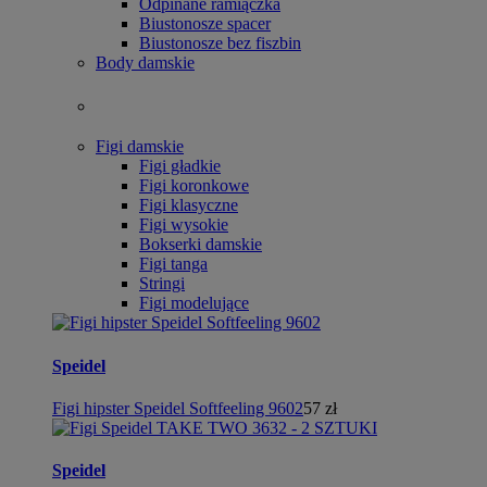
Odpinane ramiączka
Biustonosze spacer
Biustonosze bez fiszbin
Body damskie
Figi damskie
Figi gładkie
Figi koronkowe
Figi klasyczne
Figi wysokie
Bokserki damskie
Figi tanga
Stringi
Figi modelujące
Speidel
Figi hipster Speidel Softfeeling 9602
57 zł
Speidel