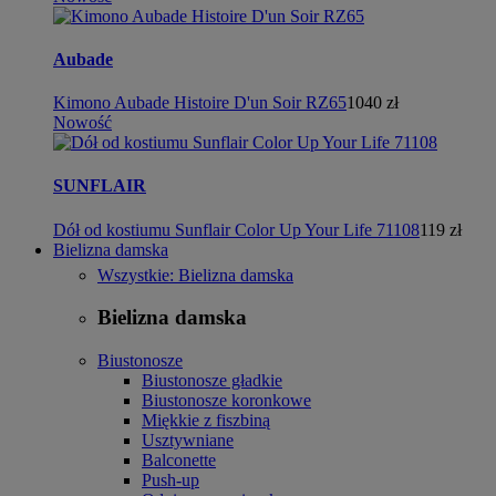
Aubade
Kimono Aubade Histoire D'un Soir RZ65
1040 zł
Nowość
SUNFLAIR
Dół od kostiumu Sunflair Color Up Your Life 71108
119 zł
Bielizna damska
Wszystkie: Bielizna damska
Bielizna damska
Biustonosze
Biustonosze gładkie
Biustonosze koronkowe
Miękkie z fiszbiną
Usztywniane
Balconette
Push-up