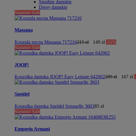
Spodnie damskie
Dresy damskie
Summer Sale
Massana
Koszula nocna Massana 717216
215 zł
149 zł
-31%
Summer Sale
JOOP!
Koszulka damska JOOP! Easy Leisure 642002
209 zł
167 zł
Speidel
Koszulka damska Speidel Sensuelle 3603
85 zł
Summer Sale
Emporio Armani