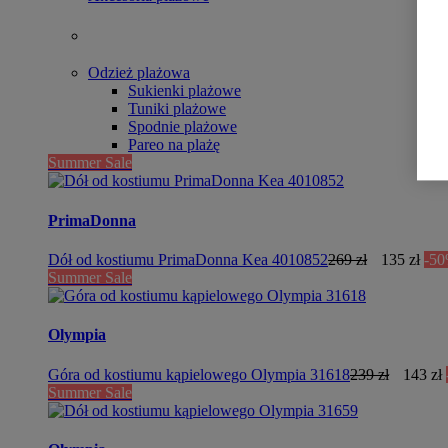
Odzież plażowa
Sukienki plażowe
Tuniki plażowe
Spodnie plażowe
Pareo na plażę
Summer Sale
PrimaDonna
Dół od kostiumu PrimaDonna Kea 4010852
269 zł
135 zł
-5
Summer Sale
Olympia
Góra od kostiumu kąpielowego Olympia 31618
239 zł
143 zł
Summer Sale